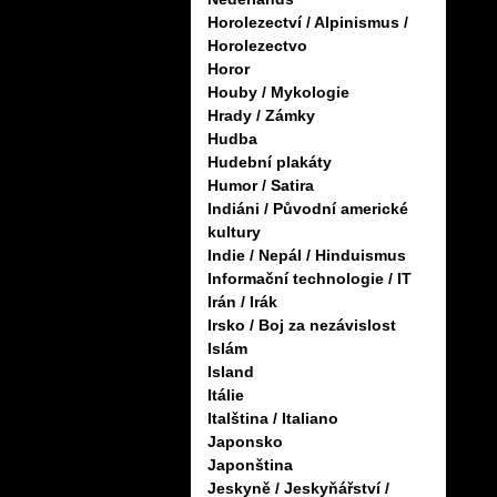
Horolezectví / Alpinismus /
Horolezectvo
Horor
Houby / Mykologie
Hrady / Zámky
Hudba
Hudební plakáty
Humor / Satira
Indiáni / Původní americké
kultury
Indie / Nepál / Hinduismus
Informační technologie / IT
Irán / Irák
Irsko / Boj za nezávislost
Islám
Island
Itálie
Italština / Italiano
Japonsko
Japonština
Jeskyně / Jeskyňářství /