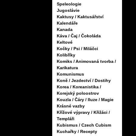
Speleologie
Jugoslávie
Kaktusy / Kaktusářství
Kalendáře
Kanada
Káva / Čaj / Čokoláda
Keltové
Kočky / Psi / Miláčci
Kolibříky
Komiks / Animovaná tvorba /
Karikatura
Komunismus
Koně / Jezdectví / Dostihy
Korea / Koreanistika /
Korejský poloostrov
Kouzla / Čáry / Iluze / Magie
Krásné vazby
Křížové výpravy / Křižáci /
Templáři
Kubismus / Czech Cubism
Kuchařky / Recepty