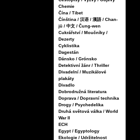
Chemie
Čína / Tibet
Čínština / 汉语 / 漢語 / Chan-
jü / 中文 / Čung-wen
Cukrářství / Moučníky /
Dezerty
Cyklistika
Dagestán
Dánsko / Grónsko
Detektivní žánr / Thriller
Divadelní / Muzikálové
plakáty
Divadlo
Dobrodružná literatura
Doprava / Dopravní technika
Drogy / Psychedelika
Druhá světová válka / World
War II
ECH
Egypt / Egyptology
Ekologie / Udržitelnost