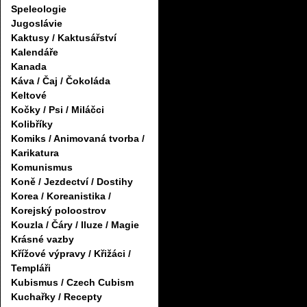
Speleologie
Jugoslávie
Kaktusy / Kaktusářství
Kalendáře
Kanada
Káva / Čaj / Čokoláda
Keltové
Kočky / Psi / Miláčci
Kolibříky
Komiks / Animovaná tvorba /
Karikatura
Komunismus
Koně / Jezdectví / Dostihy
Korea / Koreanistika /
Korejský poloostrov
Kouzla / Čáry / Iluze / Magie
Krásné vazby
Křížové výpravy / Křižáci /
Templáři
Kubismus / Czech Cubism
Kuchařky / Recepty