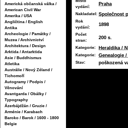
Místo
Praha
Americká občanská válka /
vydání:
American Civil War
Společnost p
Nakladatel:
Amerika / USA
Rok
Angličtina / English
1898
vydání:
Antika
Archeologie / Památky /
Počet
200 s.
Muzea / Archivnictví
stran:
Architektura / Design
Heraldika / N
Kategorie:
Arktida / Antarktida
Genealogie /
Kategorie:
Asie / Buddhismus
poškozená v
Stav:
Atletika
Austrálie / Nový Zéland /
Tichomoří
Autogramy / Podpis /
Věnování
Avantgarda / Obálky /
Typography
Ázerbájdžán / Gruzie /
Arménie / Karabach
Baroko / Barok / 1600 - 1800
Belgie