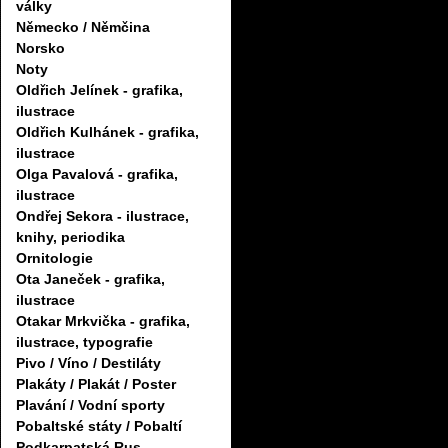
války
Německo / Němčina
Norsko
Noty
Oldřich Jelínek - grafika,
ilustrace
Oldřich Kulhánek - grafika,
ilustrace
Olga Pavalová - grafika,
ilustrace
Ondřej Sekora - ilustrace,
knihy, periodika
Ornitologie
Ota Janeček - grafika,
ilustrace
Otakar Mrkvička - grafika,
ilustrace, typografie
Pivo / Víno / Destiláty
Plakáty / Plakát / Poster
Plavání / Vodní sporty
Pobaltské státy / Pobaltí
Podkarpatská Rus