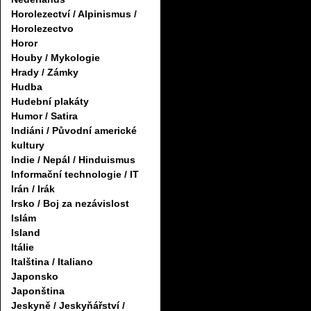
Horolezectví / Alpinismus /
Horolezectvo
Horor
Houby / Mykologie
Hrady / Zámky
Hudba
Hudební plakáty
Humor / Satira
Indiáni / Původní americké
kultury
Indie / Nepál / Hinduismus
Informační technologie / IT
Irán / Irák
Irsko / Boj za nezávislost
Islám
Island
Itálie
Italština / Italiano
Japonsko
Japonština
Jeskyně / Jeskyňářství /