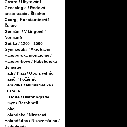
Gastro / Ubytování
Genealogie / Rodová
aristokracie / Šlechta
Georgij Konstantinovič
Žukov
Germáni / Vikingové /
Normané
Gotika / 1200 - 1500
Gymnastika / Akrobacie
Habsburská monarchie /
Habsburkové / Habsburská
dynastie
Hadi / Plazi / Obojživelníci
Hasiči / Požárníci
Heraldika / Numismatika /
Filatelie
Historie / Historiografie
Hmyz / Bezobratlí
Hokej
Holandsko / Nizozemí
Holandština / Nizozemština /
Nederlands