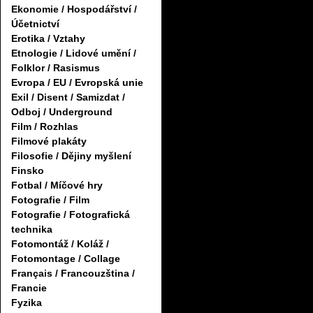
Ekonomie / Hospodářství /
Účetnictví
Erotika / Vztahy
Etnologie / Lidové umění /
Folklor / Rasismus
Evropa / EU / Evropská unie
Exil / Disent / Samizdat /
Odboj / Underground
Film / Rozhlas
Filmové plakáty
Filosofie / Dějiny myšlení
Finsko
Fotbal / Míčové hry
Fotografie / Film
Fotografie / Fotografická
technika
Fotomontáž / Koláž /
Fotomontage / Collage
Français / Francouzština /
Francie
Fyzika