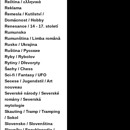
Řečtina / ελληνικά
Reklama
Řemesla / Kutilství /
Domácnost / Hobby
Renesance / 14 - 17. století
Rumunsko
Rumunština / Limba română
Rusko / Ukrajina
Ruština / Русские
Ryby / Rybolov
Rytiny / Dřevoryty
Šachy / Chess
Sci-fi / Fantasy / UFO
Secese / Jugendstil / Art
nouveau
Severské národy / Severské
romány / Severská
mytologie
Skauting / Tramp / Tramping
/ Sokol
Slovensko / Slovenština
Slovníky / Encyklopedie /