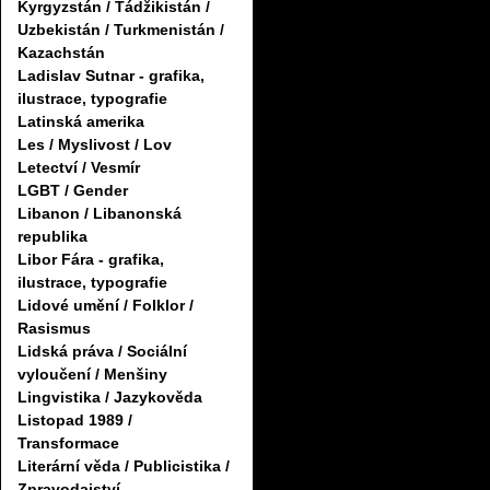
Kyrgyzstán / Tádžikistán /
Uzbekistán / Turkmenistán /
Kazachstán
Ladislav Sutnar - grafika,
ilustrace, typografie
Latinská amerika
Les / Myslivost / Lov
Letectví / Vesmír
LGBT / Gender
Libanon / Libanonská
republika
Libor Fára - grafika,
ilustrace, typografie
Lidové umění / Folklor /
Rasismus
Lidská práva / Sociální
vyloučení / Menšiny
Lingvistika / Jazykověda
Listopad 1989 /
Transformace
Literární věda / Publicistika /
Zpravodajství