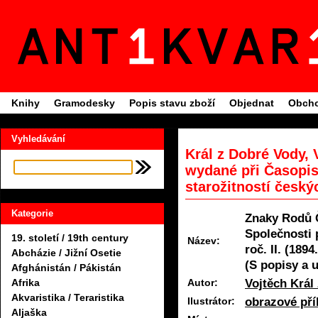
Knihy
Gramodesky
Popis stavu zboží
Objednat
Obcho
Vyhledávání
Král z Dobré Vody,
wydané při Časopis
starožitností českýc
Kategorie
Znaky Rodů 
Společnosti 
19. století / 19th century
Název:
roč. II. (1894
Abcházie / Jižní Osetie
(S popisy a u
Afghánistán / Pákistán
Vojtěch Král
Autor:
Afrika
Akvaristika / Teraristika
obrazové pří
Ilustrátor:
Aljaška