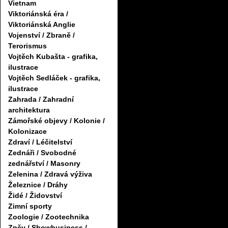
Vietnam
Viktoriánská éra /
Viktoriánská Anglie
Vojenství / Zbraně /
Terorismus
Vojtěch Kubašta - grafika,
ilustrace
Vojtěch Sedláček - grafika,
ilustrace
Zahrada / Zahradní
architektura
Zámořské objevy / Kolonie /
Kolonizace
Zdraví / Léčitelství
Zednáři / Svobodné
zednářství / Masonry
Zelenina / Zdravá výživa
Železnice / Dráhy
Židé / Židovství
Zimní sporty
Zoologie / Zootechnika
Zpěv / Showbusiness /