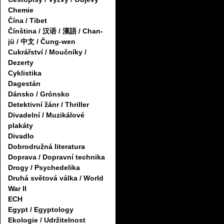
Chemie
Čína / Tibet
Čínština / 汉语 / 漢語 / Chan-
jü / 中文 / Čung-wen
Cukrářství / Moučníky /
Dezerty
Cyklistika
Dagestán
Dánsko / Grónsko
Detektivní žánr / Thriller
Divadelní / Muzikálové
plakáty
Divadlo
Dobrodružná literatura
Doprava / Dopravní technika
Drogy / Psychedelika
Druhá světová válka / World
War II
ECH
Egypt / Egyptology
Ekologie / Udržitelnost