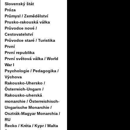
Slovenský štát
Próza
Průmysl / Zemědělství
Prusko-rakouská válka
Průvodce nové /
Cestovatelství
Průvodce staré / Turistika
První
První republika
První světová válka / World
War I
Psychologie / Pedagogika /
Výchova
Rakousko-Uhersko /
Österreich-Ungarn /
Rakousko-uherská
monarchie / Österreichisch-
Ungarische Monarchie /
Osztrák-Magyar Monarchia /
RU
Řecko / Kréta / Kypr / Malta