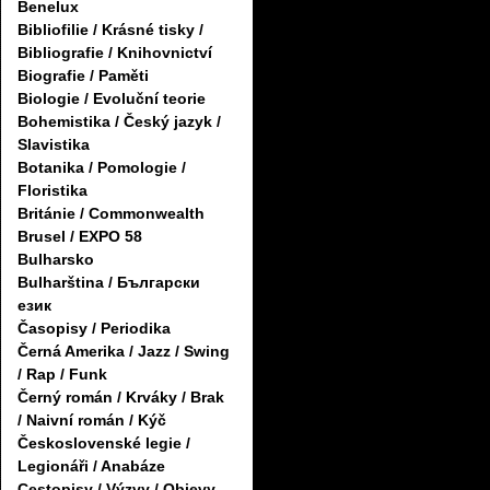
Benelux
Bibliofilie / Krásné tisky /
Bibliografie / Knihovnictví
Biografie / Paměti
Biologie / Evoluční teorie
Bohemistika / Český jazyk /
Slavistika
Botanika / Pomologie /
Floristika
Británie / Commonwealth
Brusel / EXPO 58
Bulharsko
Bulharština / Български
език
Časopisy / Periodika
Černá Amerika / Jazz / Swing
/ Rap / Funk
Černý román / Krváky / Brak
/ Naivní román / Kýč
Československé legie /
Legionáři / Anabáze
Cestopisy / Výzvy / Objevy