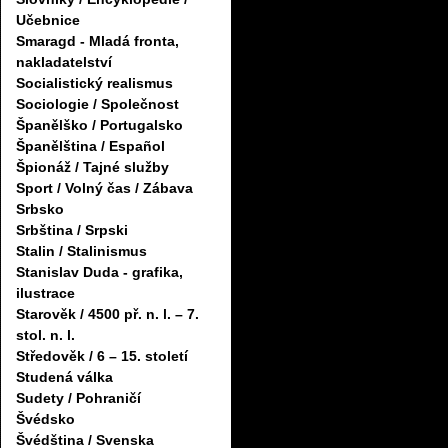
Učebnice
Smaragd - Mladá fronta,
nakladatelství
Socialistický realismus
Sociologie / Společnost
Španělško / Portugalsko
Španělština / Español
Špionáž / Tajné služby
Sport / Volný čas / Zábava
Srbsko
Srbština / Srpski
Stalin / Stalinismus
Stanislav Duda - grafika,
ilustrace
Starověk / 4500 př. n. l. – 7.
stol. n. l.
Středověk / 6 – 15. století
Studená válka
Sudety / Pohraničí
Švédsko
Švédština / Svenska