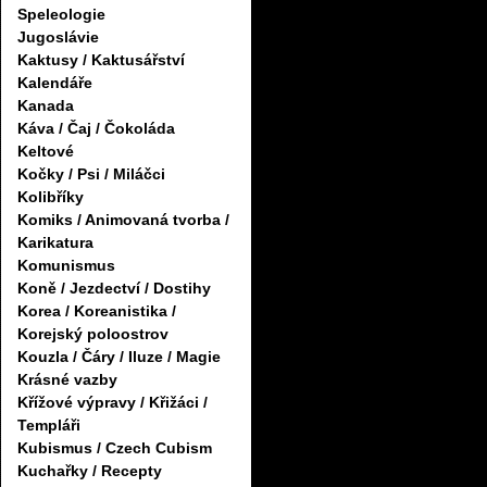
Speleologie
Jugoslávie
Kaktusy / Kaktusářství
Kalendáře
Kanada
Káva / Čaj / Čokoláda
Keltové
Kočky / Psi / Miláčci
Kolibříky
Komiks / Animovaná tvorba /
Karikatura
Komunismus
Koně / Jezdectví / Dostihy
Korea / Koreanistika /
Korejský poloostrov
Kouzla / Čáry / Iluze / Magie
Krásné vazby
Křížové výpravy / Křižáci /
Templáři
Kubismus / Czech Cubism
Kuchařky / Recepty