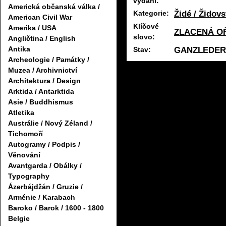
vydání:
Americká občanská válka /
Židé / Židovs
Kategorie:
American Civil War
Klíčové
Amerika / USA
ZLACENÁ OŘ
slovo:
Angličtina / English
GANZLEDER
Antika
Stav:
Archeologie / Památky /
Muzea / Archivnictví
Architektura / Design
Arktida / Antarktida
Asie / Buddhismus
Atletika
Austrálie / Nový Zéland /
Tichomoří
Autogramy / Podpis /
Věnování
Avantgarda / Obálky /
Typography
Ázerbájdžán / Gruzie /
Arménie / Karabach
Baroko / Barok / 1600 - 1800
Belgie