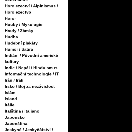
Horolezectví / Alpinismus /
Horolezectvo
Horor
Houby / Mykologie
Hrady / Zámky
Hudba
Hudební plakáty
Humor / Satira
Indiáni / Původní americké
kultury
Indie / Nepál / Hinduismus
Informační technologie / IT
Irán / Irák
Irsko / Boj za nezávislost
Islám
Island
Itálie
Italština / Italiano
Japonsko
Japonština
Jeskyně / Jeskyňářství /