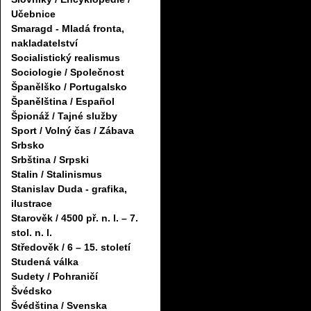
Učebnice
Smaragd - Mladá fronta,
nakladatelství
Socialistický realismus
Sociologie / Společnost
Španělško / Portugalsko
Španělština / Español
Špionáž / Tajné služby
Sport / Volný čas / Zábava
Srbsko
Srbština / Srpski
Stalin / Stalinismus
Stanislav Duda - grafika,
ilustrace
Starověk / 4500 př. n. l. – 7.
stol. n. l.
Středověk / 6 – 15. století
Studená válka
Sudety / Pohraničí
Švédsko
Švédština / Svenska