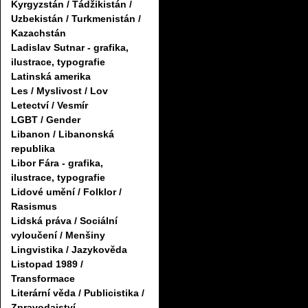
Kyrgyzstán / Tádžikistán /
Uzbekistán / Turkmenistán /
Kazachstán
Ladislav Sutnar - grafika,
ilustrace, typografie
Latinská amerika
Les / Myslivost / Lov
Letectví / Vesmír
LGBT / Gender
Libanon / Libanonská
republika
Libor Fára - grafika,
ilustrace, typografie
Lidové umění / Folklor /
Rasismus
Lidská práva / Sociální
vyloučení / Menšiny
Lingvistika / Jazykověda
Listopad 1989 /
Transformace
Literární věda / Publicistika /
Zpravodajství