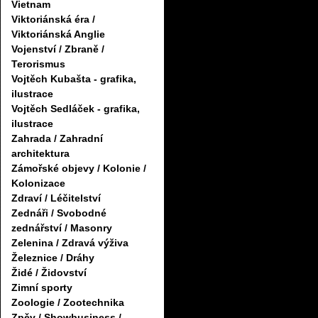
Vietnam
Viktoriánská éra /
Viktoriánská Anglie
Vojenství / Zbraně /
Terorismus
Vojtěch Kubašta - grafika,
ilustrace
Vojtěch Sedláček - grafika,
ilustrace
Zahrada / Zahradní
architektura
Zámořské objevy / Kolonie /
Kolonizace
Zdraví / Léčitelství
Zednáři / Svobodné
zednářství / Masonry
Zelenina / Zdravá výživa
Železnice / Dráhy
Židé / Židovství
Zimní sporty
Zoologie / Zootechnika
Zpěv / Showbusiness /