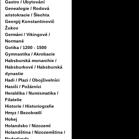
Gastro / Ubytování
Genealogie / Rodová
aristokracie / Šlechta
Georgij Konstantinovič
Žukov
Germáni / Vikingové /
Normané
Gotika / 1200 - 1500
Gymnastika / Akrobacie
Habsburská monarchie /
Habsburkové / Habsburská
dynastie
Hadi / Plazi / Obojživelníci
Hasiči / Požárníci
Heraldika / Numismatika /
Filatelie
Historie / Historiografie
Hmyz / Bezobratlí
Hokej
Holandsko / Nizozemí
Holandština / Nizozemština /
Nederlands