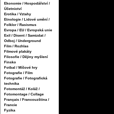
Ekonomie / Hospodářství /
Účetnictví
Erotika / Vztahy
Etnologie / Lidové umění /
Folklor / Rasismus
Evropa / EU / Evropská unie
Exil / Disent / Samizdat /
Odboj / Underground
Film / Rozhlas
Filmové plakáty
Filosofie / Dějiny myšlení
Finsko
Fotbal / Míčové hry
Fotografie / Film
Fotografie / Fotografická
technika
Fotomontáž / Koláž /
Fotomontage / Collage
Français / Francouzština /
Francie
Fyzika