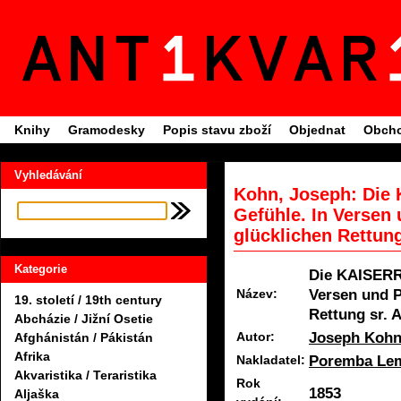
Knihy
Gramodesky
Popis stavu zboží
Objednat
Obcho
Vyhledávání
Kohn, Joseph: Di
Gefühle. In Versen 
glücklichen Rettung 
Kategorie
Die KAISERR
Versen und P
Název:
19. století / 19th century
Rettung sr. 
Abcházie / Jižní Osetie
Joseph Koh
Autor:
Afghánistán / Pákistán
Afrika
Poremba Le
Nakladatel:
Akvaristika / Teraristika
Rok
1853
Aljaška