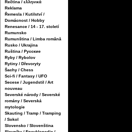
Řečtina / ελληνικά
Reklama
Řemesla / Kutilství /
Domácnost / Hobby
Renesance / 14 - 17. století
Rumunsko
Rumunština / Limba română
Rusko / Ukrajina
Ruština / Русские
Ryby / Rybolov
Rytiny / Dřevoryty
Šachy / Chess
Sci-fi / Fantasy / UFO
Secese / Jugendstil / Art
nouveau
Severské národy / Severské
romány / Severská
mytologie
Skauting / Tramp / Tramping
/ Sokol
Slovensko / Slovenština
Slovníky / Encyklopedie /