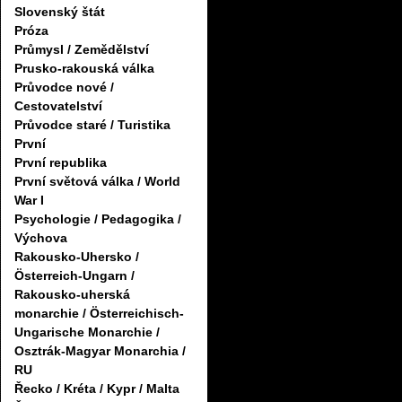
Slovenský štát
Próza
Průmysl / Zemědělství
Prusko-rakouská válka
Průvodce nové /
Cestovatelství
Průvodce staré / Turistika
První
První republika
První světová válka / World
War I
Psychologie / Pedagogika /
Výchova
Rakousko-Uhersko /
Österreich-Ungarn /
Rakousko-uherská
monarchie / Österreichisch-
Ungarische Monarchie /
Osztrák-Magyar Monarchia /
RU
Řecko / Kréta / Kypr / Malta