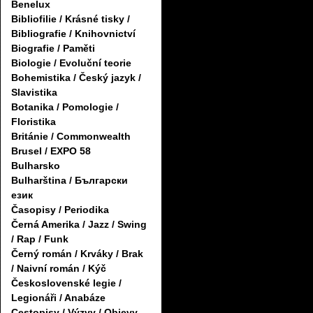
Benelux
Bibliofilie / Krásné tisky /
Bibliografie / Knihovnictví
Biografie / Paměti
Biologie / Evoluční teorie
Bohemistika / Český jazyk /
Slavistika
Botanika / Pomologie /
Floristika
Británie / Commonwealth
Brusel / EXPO 58
Bulharsko
Bulharština / Български
език
Časopisy / Periodika
Černá Amerika / Jazz / Swing
/ Rap / Funk
Černý román / Krváky / Brak
/ Naivní román / Kýč
Československé legie /
Legionáři / Anabáze
Cestopisy / Výzvy / Objevy