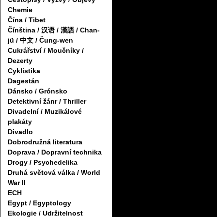
Chemie
Čína / Tibet
Čínština / 汉语 / 漢語 / Chan-
jü / 中文 / Čung-wen
Cukrářství / Moučníky /
Dezerty
Cyklistika
Dagestán
Dánsko / Grónsko
Detektivní žánr / Thriller
Divadelní / Muzikálové
plakáty
Divadlo
Dobrodružná literatura
Doprava / Dopravní technika
Drogy / Psychedelika
Druhá světová válka / World
War II
ECH
Egypt / Egyptology
Ekologie / Udržitelnost