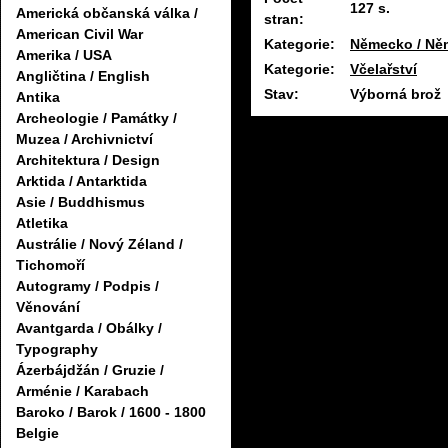
127 s.
Americká občanská válka /
stran:
American Civil War
Kategorie:
Německo / Ně
Amerika / USA
Kategorie:
Včelařství
Angličtina / English
Stav:
Výborná brož
Antika
Archeologie / Památky /
Muzea / Archivnictví
Architektura / Design
Arktida / Antarktida
Asie / Buddhismus
Atletika
Austrálie / Nový Zéland /
Tichomoří
Autogramy / Podpis /
Věnování
Avantgarda / Obálky /
Typography
Ázerbájdžán / Gruzie /
Arménie / Karabach
Baroko / Barok / 1600 - 1800
Belgie