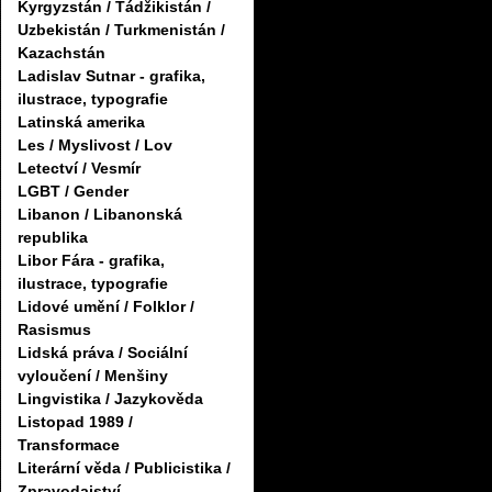
Kyrgyzstán / Tádžikistán /
Uzbekistán / Turkmenistán /
Kazachstán
Ladislav Sutnar - grafika,
ilustrace, typografie
Latinská amerika
Les / Myslivost / Lov
Letectví / Vesmír
LGBT / Gender
Libanon / Libanonská
republika
Libor Fára - grafika,
ilustrace, typografie
Lidové umění / Folklor /
Rasismus
Lidská práva / Sociální
vyloučení / Menšiny
Lingvistika / Jazykověda
Listopad 1989 /
Transformace
Literární věda / Publicistika /
Zpravodajství