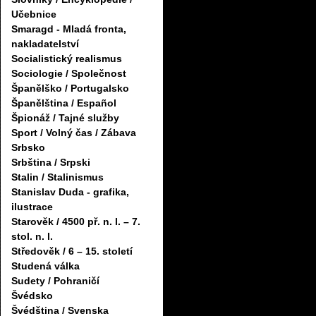
Učebnice
Smaragd - Mladá fronta,
nakladatelství
Socialistický realismus
Sociologie / Společnost
Španělško / Portugalsko
Španělština / Español
Špionáž / Tajné služby
Sport / Volný čas / Zábava
Srbsko
Srbština / Srpski
Stalin / Stalinismus
Stanislav Duda - grafika,
ilustrace
Starověk / 4500 př. n. l. – 7.
stol. n. l.
Středověk / 6 – 15. století
Studená válka
Sudety / Pohraničí
Švédsko
Švédština / Svenska