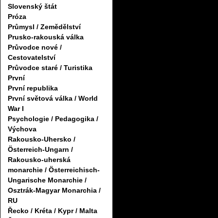
Slovenský štát
Próza
Průmysl / Zemědělství
Prusko-rakouská válka
Průvodce nové /
Cestovatelství
Průvodce staré / Turistika
První
První republika
První světová válka / World
War I
Psychologie / Pedagogika /
Výchova
Rakousko-Uhersko /
Österreich-Ungarn /
Rakousko-uherská
monarchie / Österreichisch-
Ungarische Monarchie /
Osztrák-Magyar Monarchia /
RU
Řecko / Kréta / Kypr / Malta