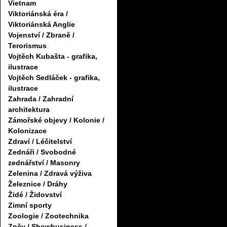
Vietnam
Viktoriánská éra /
Viktoriánská Anglie
Vojenství / Zbraně /
Terorismus
Vojtěch Kubašta - grafika,
ilustrace
Vojtěch Sedláček - grafika,
ilustrace
Zahrada / Zahradní
architektura
Zámořské objevy / Kolonie /
Kolonizace
Zdraví / Léčitelství
Zednáři / Svobodné
zednářství / Masonry
Zelenina / Zdravá výživa
Železnice / Dráhy
Židé / Židovství
Zimní sporty
Zoologie / Zootechnika
Zpěv / Showbusiness /