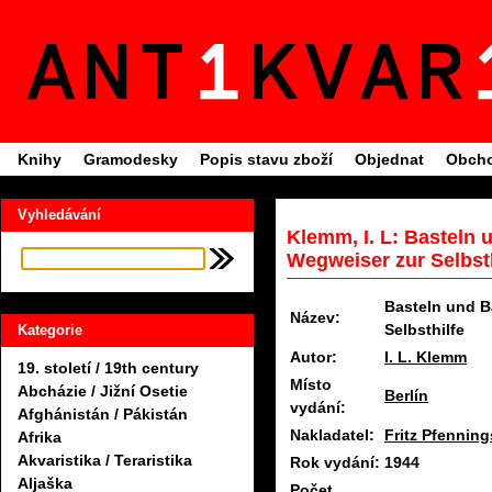
Knihy
Gramodesky
Popis stavu zboží
Objednat
Obcho
Vyhledávání
Klemm, I. L: Basteln 
Wegweiser zur Selbsth
Basteln und B
Název:
Selbsthilfe
Kategorie
Autor:
I. L. Klemm
19. století / 19th century
Místo
Abcházie / Jižní Osetie
Berlín
vydání:
Afghánistán / Pákistán
Nakladatel:
Fritz Pfenning
Afrika
Akvaristika / Teraristika
Rok vydání:
1944
Aljaška
Počet