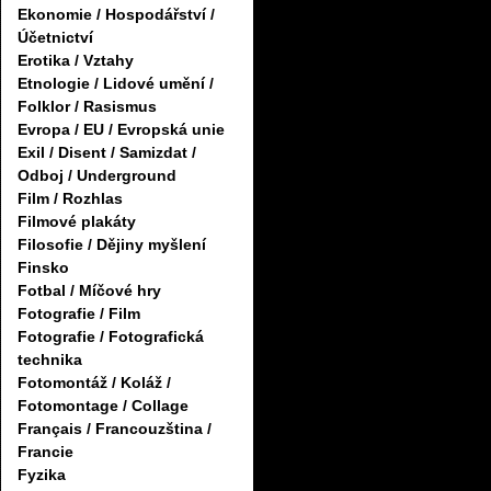
Ekonomie / Hospodářství /
Účetnictví
Erotika / Vztahy
Etnologie / Lidové umění /
Folklor / Rasismus
Evropa / EU / Evropská unie
Exil / Disent / Samizdat /
Odboj / Underground
Film / Rozhlas
Filmové plakáty
Filosofie / Dějiny myšlení
Finsko
Fotbal / Míčové hry
Fotografie / Film
Fotografie / Fotografická
technika
Fotomontáž / Koláž /
Fotomontage / Collage
Français / Francouzština /
Francie
Fyzika