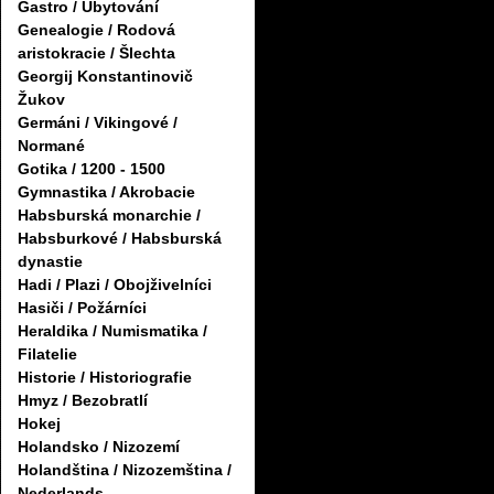
Gastro / Ubytování
Genealogie / Rodová
aristokracie / Šlechta
Georgij Konstantinovič
Žukov
Germáni / Vikingové /
Normané
Gotika / 1200 - 1500
Gymnastika / Akrobacie
Habsburská monarchie /
Habsburkové / Habsburská
dynastie
Hadi / Plazi / Obojživelníci
Hasiči / Požárníci
Heraldika / Numismatika /
Filatelie
Historie / Historiografie
Hmyz / Bezobratlí
Hokej
Holandsko / Nizozemí
Holandština / Nizozemština /
Nederlands