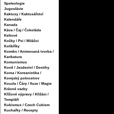
Speleologie
Jugoslávie
Kaktusy / Kaktusářství
Kalendáře
Kanada
Káva / Čaj / Čokoláda
Keltové
Kočky / Psi / Miláčci
Kolibříky
Komiks / Animovaná tvorba /
Karikatura
Komunismus
Koně / Jezdectví / Dostihy
Korea / Koreanistika /
Korejský poloostrov
Kouzla / Čáry / Iluze / Magie
Krásné vazby
Křížové výpravy / Křižáci /
Templáři
Kubismus / Czech Cubism
Kuchařky / Recepty