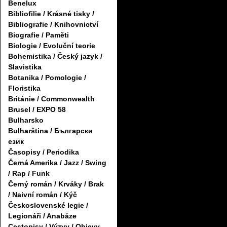
Benelux
Bibliofilie / Krásné tisky /
Bibliografie / Knihovnictví
Biografie / Paměti
Biologie / Evoluční teorie
Bohemistika / Český jazyk /
Slavistika
Botanika / Pomologie /
Floristika
Británie / Commonwealth
Brusel / EXPO 58
Bulharsko
Bulharština / Български
език
Časopisy / Periodika
Černá Amerika / Jazz / Swing
/ Rap / Funk
Černý román / Krváky / Brak
/ Naivní román / Kýč
Československé legie /
Legionáři / Anabáze
Cestopisy / Výzvy / Objevy