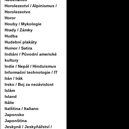
Horolezectví / Alpinismus /
Horolezectvo
Horor
Houby / Mykologie
Hrady / Zámky
Hudba
Hudební plakáty
Humor / Satira
Indiáni / Původní americké
kultury
Indie / Nepál / Hinduismus
Informační technologie / IT
Irán / Irák
Irsko / Boj za nezávislost
Islám
Island
Itálie
Italština / Italiano
Japonsko
Japonština
Jeskyně / Jeskyňářství /