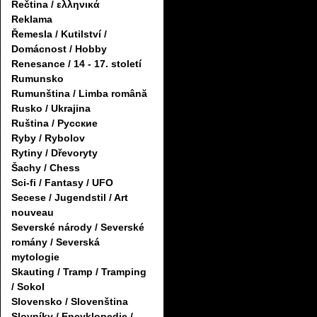
Řečtina / ελληνικά
Reklama
Řemesla / Kutilství /
Domácnost / Hobby
Renesance / 14 - 17. století
Rumunsko
Rumunština / Limba română
Rusko / Ukrajina
Ruština / Русские
Ryby / Rybolov
Rytiny / Dřevoryty
Šachy / Chess
Sci-fi / Fantasy / UFO
Secese / Jugendstil / Art
nouveau
Severské národy / Severské
romány / Severská
mytologie
Skauting / Tramp / Tramping
/ Sokol
Slovensko / Slovenština
Slovníky / Encyklopedie /