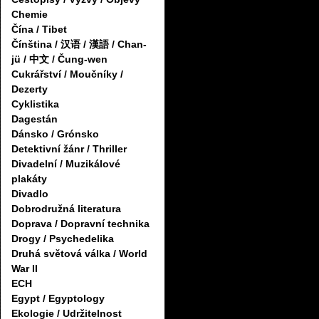
Chemie
Čína / Tibet
Čínština / 汉语 / 漢語 / Chan-
jü / 中文 / Čung-wen
Cukrářství / Moučníky /
Dezerty
Cyklistika
Dagestán
Dánsko / Grónsko
Detektivní žánr / Thriller
Divadelní / Muzikálové
plakáty
Divadlo
Dobrodružná literatura
Doprava / Dopravní technika
Drogy / Psychedelika
Druhá světová válka / World
War II
ECH
Egypt / Egyptology
Ekologie / Udržitelnost