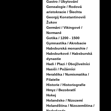
Gastro / Ubytování
Genealogie / Rodová
aristokracie / Šlechta
Georgij Konstantinovič
Žukov
Germáni / Vikingové /
Normané
Gotika / 1200 - 1500
Gymnastika / Akrobacie
Habsburská monarchie /
Habsburkové / Habsburská
dynastie
Hadi / Plazi / Obojživelníci
Hasiči / Požárníci
Heraldika / Numismatika /
Filatelie
Historie / Historiografie
Hmyz / Bezobratlí
Hokej
Holandsko / Nizozemí
Holandština / Nizozemština /
Nederlands