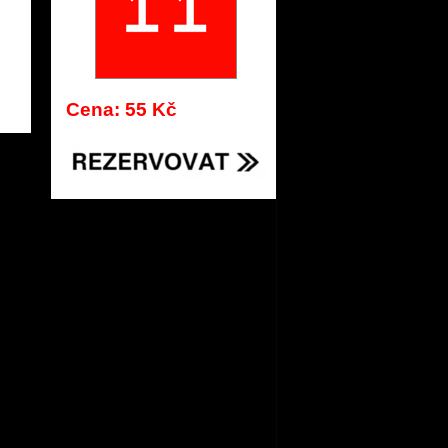
Cena: 55 Kč
491