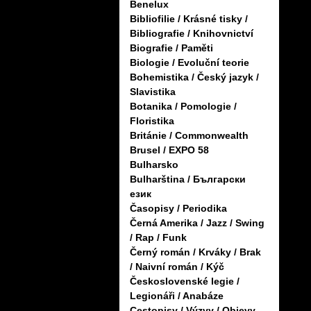
Benelux
Bibliofilie / Krásné tisky /
Bibliografie / Knihovnictví
Biografie / Paměti
Biologie / Evoluční teorie
Bohemistika / Český jazyk /
Slavistika
Botanika / Pomologie /
Floristika
Británie / Commonwealth
Brusel / EXPO 58
Bulharsko
Bulharština / Български
език
Časopisy / Periodika
Černá Amerika / Jazz / Swing
/ Rap / Funk
Černý román / Krváky / Brak
/ Naivní román / Kýč
Československé legie /
Legionáři / Anabáze
Cestopisy / Výzvy / Objevy