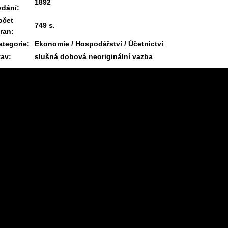
1892
ydání:
očet
749 s.
tran:
ategorie:
Ekonomie / Hospodářství / Účetnictví
tav:
slušná dobová neoriginální vazba
10.1.2026 08:12 #1934