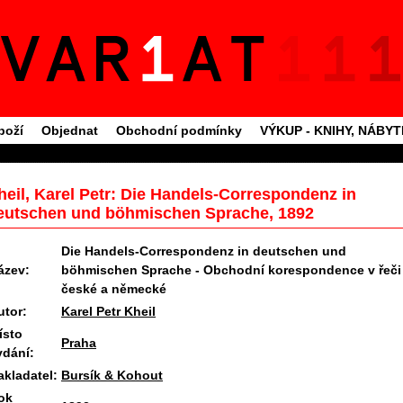
boží
Objednat
Obchodní podmínky
VÝKUP - KNIHY, NÁBY
heil, Karel Petr: Die Handels-Correspondenz in
eutschen und böhmischen Sprache, 1892
Die Handels-Correspondenz in deutschen und
ázev:
böhmischen Sprache - Obchodní korespondence v řeči
české a německé
utor:
Karel Petr Kheil
ísto
Praha
ydání:
akladatel:
Bursík & Kohout
ok