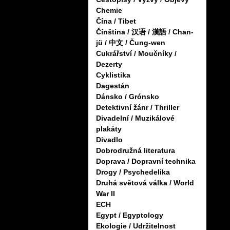
Chemie
Čína / Tibet
Čínština / 汉语 / 漢語 / Chan-
jü / 中文 / Čung-wen
Cukrářství / Moučníky /
Dezerty
Cyklistika
Dagestán
Dánsko / Grónsko
Detektivní žánr / Thriller
Divadelní / Muzikálové
plakáty
Divadlo
Dobrodružná literatura
Doprava / Dopravní technika
Drogy / Psychedelika
Druhá světová válka / World
War II
ECH
Egypt / Egyptology
Ekologie / Udržitelnost