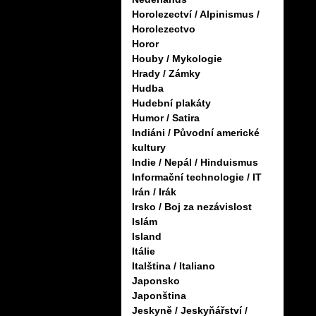
Horolezectví / Alpinismus /
Horolezectvo
Horor
Houby / Mykologie
Hrady / Zámky
Hudba
Hudební plakáty
Humor / Satira
Indiáni / Původní americké
kultury
Indie / Nepál / Hinduismus
Informační technologie / IT
Irán / Irák
Irsko / Boj za nezávislost
Islám
Island
Itálie
Italština / Italiano
Japonsko
Japonština
Jeskyně / Jeskyňářství /