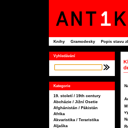
Knihy
Gramodesky
Popis stavu z
Vyhledávání
K
d
N
Kategorie
19. století / 19th century
A
Abcházie / Jižní Osetie
M
Afghánistán / Pákistán
v
Afrika
N
Akvaristika / Teraristika
Aljaška
R