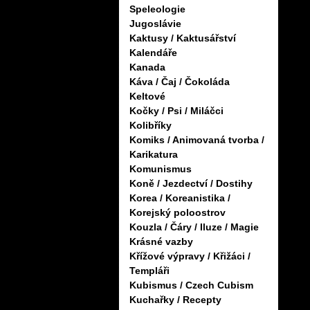
Speleologie
Jugoslávie
Kaktusy / Kaktusářství
Kalendáře
Kanada
Káva / Čaj / Čokoláda
Keltové
Kočky / Psi / Miláčci
Kolibříky
Komiks / Animovaná tvorba /
Karikatura
Komunismus
Koně / Jezdectví / Dostihy
Korea / Koreanistika /
Korejský poloostrov
Kouzla / Čáry / Iluze / Magie
Krásné vazby
Křížové výpravy / Křižáci /
Templáři
Kubismus / Czech Cubism
Kuchařky / Recepty