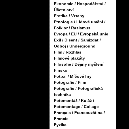
Ekonomie / Hospodářství /
Účetnictví
Erotika / Vztahy
Etnologie / Lidové umění /
Folklor / Rasismus
Evropa / EU / Evropská unie
Exil / Disent / Samizdat /
Odboj / Underground
Film / Rozhlas
Filmové plakáty
Filosofie / Dějiny myšlení
Finsko
Fotbal / Míčové hry
Fotografie / Film
Fotografie / Fotografická
technika
Fotomontáž / Koláž /
Fotomontage / Collage
Français / Francouzština /
Francie
Fyzika