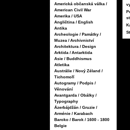
Americká občanská válka /
v
American Civil War
P
Amerika / USA
s
Angličtina / English
K
Antika
S
Archeologie / Památky /
Muzea / Archivnictví
Architektura / Design
Arktida / Antarktida
Asie / Buddhismus
Atletika
Austrálie / Nový Zéland /
Tichomoří
Autogramy / Podpis /
Věnování
Avantgarda / Obálky /
Typography
Ázerbájdžán / Gruzie /
Arménie / Karabach
Baroko / Barok / 1600 - 1800
Belgie