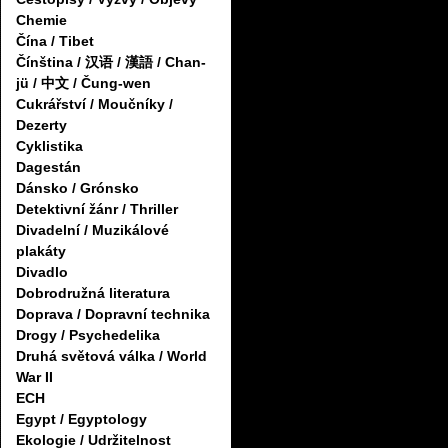
Chemie
Čína / Tibet
Čínština / 汉语 / 漢語 / Chan-
jü / 中文 / Čung-wen
Cukrářství / Moučníky /
Dezerty
Cyklistika
Dagestán
Dánsko / Grónsko
Detektivní žánr / Thriller
Divadelní / Muzikálové
plakáty
Divadlo
Dobrodružná literatura
Doprava / Dopravní technika
Drogy / Psychedelika
Druhá světová válka / World
War II
ECH
Egypt / Egyptology
Ekologie / Udržitelnost