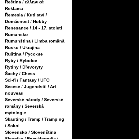
Řečtina / ελληνικά
Reklama
Řemesla / Kutilství /
Domácnost / Hobby
Renesance / 14 - 17. století
Rumunsko
Rumunština / Limba română
Rusko / Ukrajina
Ruština / Русские
Ryby / Rybolov
Rytiny / Dřevoryty
Šachy / Chess
Sci-fi / Fantasy / UFO
Secese / Jugendstil / Art
nouveau
Severské národy / Severské
romány / Severská
mytologie
Skauting / Tramp / Tramping
/ Sokol
Slovensko / Slovenština
Slovníky / Encyklopedie /