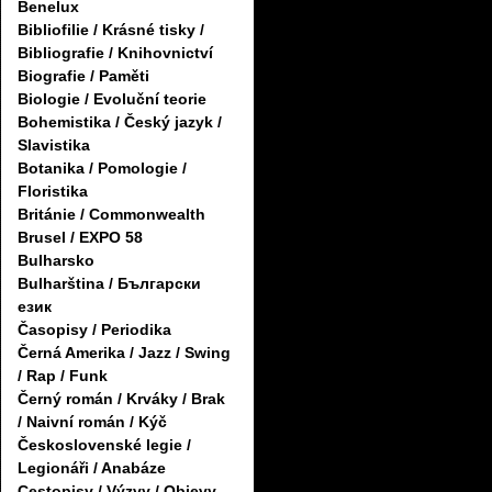
Benelux
Bibliofilie / Krásné tisky /
Bibliografie / Knihovnictví
Biografie / Paměti
Biologie / Evoluční teorie
Bohemistika / Český jazyk /
Slavistika
Botanika / Pomologie /
Floristika
Británie / Commonwealth
Brusel / EXPO 58
Bulharsko
Bulharština / Български
език
Časopisy / Periodika
Černá Amerika / Jazz / Swing
/ Rap / Funk
Černý román / Krváky / Brak
/ Naivní román / Kýč
Československé legie /
Legionáři / Anabáze
Cestopisy / Výzvy / Objevy