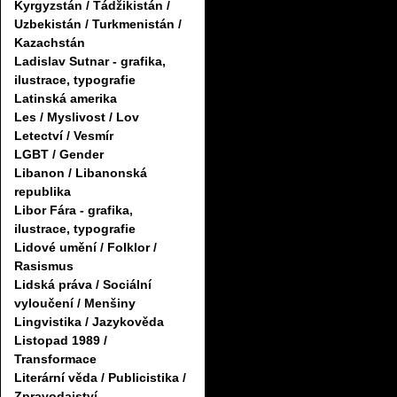
Kyrgyzstán / Tádžikistán /
Uzbekistán / Turkmenistán /
Kazachstán
Ladislav Sutnar - grafika,
ilustrace, typografie
Latinská amerika
Les / Myslivost / Lov
Letectví / Vesmír
LGBT / Gender
Libanon / Libanonská
republika
Libor Fára - grafika,
ilustrace, typografie
Lidové umění / Folklor /
Rasismus
Lidská práva / Sociální
vyloučení / Menšiny
Lingvistika / Jazykověda
Listopad 1989 /
Transformace
Literární věda / Publicistika /
Zpravodajství