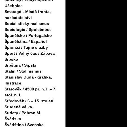
Učebnice
Smaragd - Mladá fronta,
nakladatelství
Socialistický realismus
Sociologie / Společnost
Španělško / Portugalsko
Španělština / Español
Špionáž / Tajné služby
Sport / Volný čas / Zábava
Srbsko
Srbština / Srpski
Stalin / Stalinismus
Stanislav Duda - grafika,
ilustrace
Starověk / 4500 př. n. l. – 7.
stol. n. l.
Středověk / 6 – 15. století
Studená válka
Sudety / Pohraničí
Švédsko
Švédština / Svenska