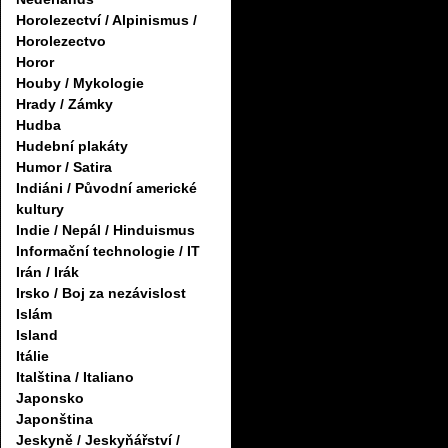
Horolezectví / Alpinismus /
Horolezectvo
Horor
Houby / Mykologie
Hrady / Zámky
Hudba
Hudební plakáty
Humor / Satira
Indiáni / Původní americké
kultury
Indie / Nepál / Hinduismus
Informační technologie / IT
Irán / Irák
Irsko / Boj za nezávislost
Islám
Island
Itálie
Italština / Italiano
Japonsko
Japonština
Jeskyně / Jeskyňářství /