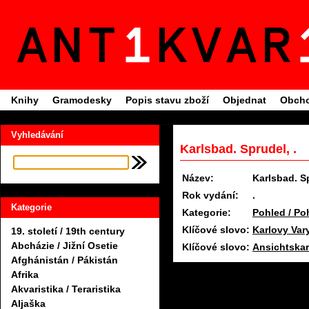
Knihy
Gramodesky
Popis stavu zboží
Objednat
Obcho
Vyhledávání
Karlsbad. Sprudel, .
Název:
Karlsbad. S
Rok vydání:
.
Kategorie
Kategorie:
Pohled / Po
Klíčové slovo:
19. století / 19th century
Abcházie / Jižní Osetie
Klíčové slovo:
Ansichtskar
Afghánistán / Pákistán
Afrika
Akvaristika / Teraristika
Aljaška