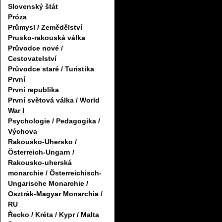
Slovenský štát
Próza
Průmysl / Zemědělství
Prusko-rakouská válka
Průvodce nové /
Cestovatelství
Průvodce staré / Turistika
První
První republika
První světová válka / World
War I
Psychologie / Pedagogika /
Výchova
Rakousko-Uhersko /
Österreich-Ungarn /
Rakousko-uherská
monarchie / Österreichisch-
Ungarische Monarchie /
Osztrák-Magyar Monarchia /
RU
Řecko / Kréta / Kypr / Malta