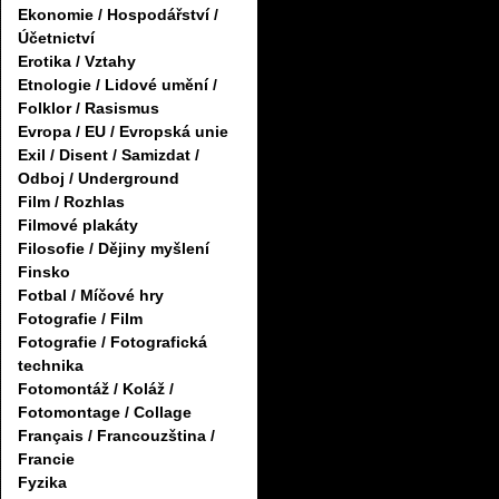
Ekonomie / Hospodářství /
Účetnictví
Erotika / Vztahy
Etnologie / Lidové umění /
Folklor / Rasismus
Evropa / EU / Evropská unie
Exil / Disent / Samizdat /
Odboj / Underground
Film / Rozhlas
Filmové plakáty
Filosofie / Dějiny myšlení
Finsko
Fotbal / Míčové hry
Fotografie / Film
Fotografie / Fotografická
technika
Fotomontáž / Koláž /
Fotomontage / Collage
Français / Francouzština /
Francie
Fyzika