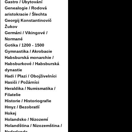
Gastro / Ubytování
Genealogie / Rodová
aristokracie / Šlechta
Georgij Konstantinovič
Žukov
Germáni / Vikingové /
Normané
Gotika / 1200 - 1500
Gymnastika / Akrobacie
Habsburská monarchie /
Habsburkové / Habsburská
dynastie
Hadi / Plazi / Obojživelníci
Hasiči / Požárníci
Heraldika / Numismatika /
Filatelie
Historie / Historiografie
Hmyz / Bezobratlí
Hokej
Holandsko / Nizozemí
Holandština / Nizozemština /
Nederlands