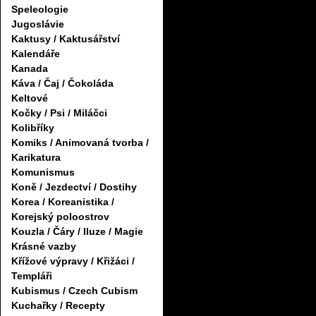
Speleologie
Jugoslávie
Kaktusy / Kaktusářství
Kalendáře
Kanada
Káva / Čaj / Čokoláda
Keltové
Kočky / Psi / Miláčci
Kolibříky
Komiks / Animovaná tvorba /
Karikatura
Komunismus
Koně / Jezdectví / Dostihy
Korea / Koreanistika /
Korejský poloostrov
Kouzla / Čáry / Iluze / Magie
Krásné vazby
Křížové výpravy / Křižáci /
Templáři
Kubismus / Czech Cubism
Kuchařky / Recepty