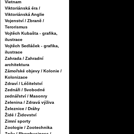
Vietnam
Viktoriánská éra /
Viktoriánská Anglie
Vojenství / Zbraně /
Terorismus
Vojtěch Kubašta - grafika,
ilustrace
Vojtěch Sedláček - grafika,
ilustrace
Zahrada / Zahradní
architektura
Zámořské objevy / Kolonie /
Kolonizace
Zdraví / Léčitelství
Zednáři / Svobodné
zednářství / Masonry
Zelenina / Zdravá výživa
Železnice / Dráhy
Židé / Židovství
Zimní sporty
Zoologie / Zootechnika
Zpěv / Showbusiness /