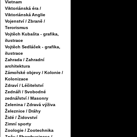
Vietnam
Viktoriánská éra /
Viktoriánská Anglie
Vojenství / Zbraně /
Terorismus
Vojtěch Kubašta - grafika,
ilustrace
Vojtěch Sedláček - grafika,
ilustrace
Zahrada / Zahradní
architektura
Zámořské objevy / Kolonie /
Kolonizace
Zdraví / Léčitelství
Zednáři / Svobodné
zednářství / Masonry
Zelenina / Zdravá výživa
Železnice / Dráhy
Židé / Židovství
Zimní sporty
Zoologie / Zootechnika
Zpěv / Showbusiness /