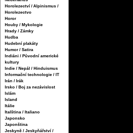
Horolezectví / Alpinismus /
Horolezectvo
Horor
Houby / Mykologie
Hrady / Zámky
Hudba
Hudební plakáty
Humor / Satira
Indiáni / Původní americké
kultury
Indie / Nepál / Hinduismus
Informační technologie / IT
Irán / Irák
Irsko / Boj za nezávislost
Islám
Island
Itálie
Italština / Italiano
Japonsko
Japonština
Jeskyně / Jeskyňářství /