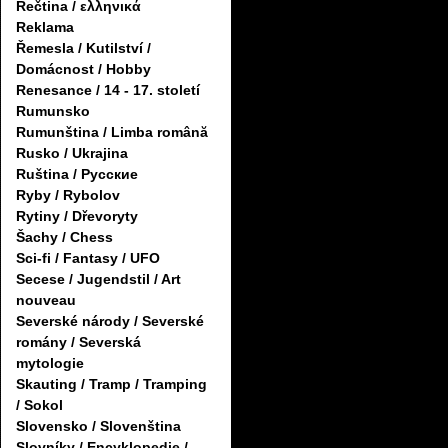
Řečtina / ελληνικά
Reklama
Řemesla / Kutilství /
Domácnost / Hobby
Renesance / 14 - 17. století
Rumunsko
Rumunština / Limba română
Rusko / Ukrajina
Ruština / Русские
Ryby / Rybolov
Rytiny / Dřevoryty
Šachy / Chess
Sci-fi / Fantasy / UFO
Secese / Jugendstil / Art
nouveau
Severské národy / Severské
romány / Severská
mytologie
Skauting / Tramp / Tramping
/ Sokol
Slovensko / Slovenština
Slovníky / Encyklopedie /