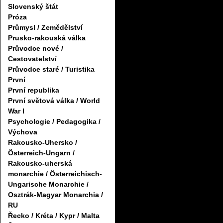
Slovenský štát
Próza
Průmysl / Zemědělství
Prusko-rakouská válka
Průvodce nové /
Cestovatelství
Průvodce staré / Turistika
První
První republika
První světová válka / World
War I
Psychologie / Pedagogika /
Výchova
Rakousko-Uhersko /
Österreich-Ungarn /
Rakousko-uherská
monarchie / Österreichisch-
Ungarische Monarchie /
Osztrák-Magyar Monarchia /
RU
Řecko / Kréta / Kypr / Malta