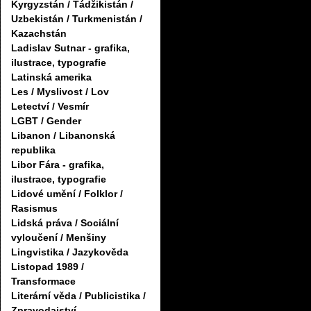
Kyrgyzstán / Tádžikistán /
Uzbekistán / Turkmenistán /
Kazachstán
Ladislav Sutnar - grafika,
ilustrace, typografie
Latinská amerika
Les / Myslivost / Lov
Letectví / Vesmír
LGBT / Gender
Libanon / Libanonská
republika
Libor Fára - grafika,
ilustrace, typografie
Lidové umění / Folklor /
Rasismus
Lidská práva / Sociální
vyloučení / Menšiny
Lingvistika / Jazykověda
Listopad 1989 /
Transformace
Literární věda / Publicistika /
Zpravodajství