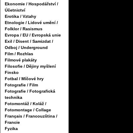
Ekonomie / Hospodářství /
Účetnictví
Erotika / Vztahy
Etnologie / Lidové umění /
Folklor / Rasismus
Evropa / EU / Evropská unie
Exil / Disent / Samizdat /
Odboj / Underground
Film / Rozhlas
Filmové plakáty
Filosofie / Dějiny myšlení
Finsko
Fotbal / Míčové hry
Fotografie / Film
Fotografie / Fotografická
technika
Fotomontáž / Koláž /
Fotomontage / Collage
Français / Francouzština /
Francie
Fyzika