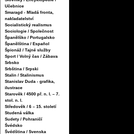
Učebnice
Smaragd - Mladá fronta,
nakladatelství
Socialistický realismus
Sociologie / Společnost
Španělško / Portugalsko
Španělština / Español
Špionáž / Tajné služby
Sport / Volný čas / Zábava
Srbsko
Srbština / Srpski
Stalin / Stalinismus
Stanislav Duda - grafika,
ilustrace
Starověk / 4500 př. n. l. – 7.
stol. n. l.
Středověk / 6 – 15. století
Studená válka
Sudety / Pohraničí
Švédsko
Švédština / Svenska