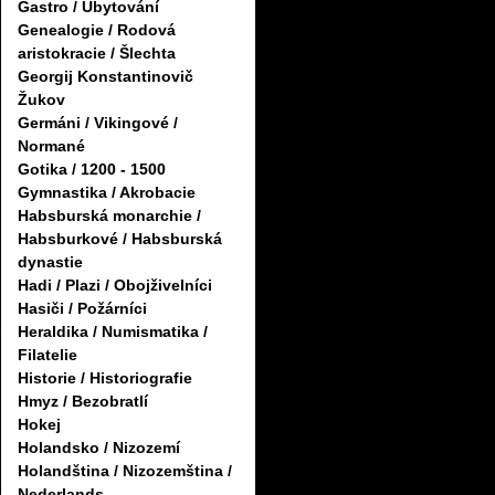
Gastro / Ubytování
Genealogie / Rodová
aristokracie / Šlechta
Georgij Konstantinovič
Žukov
Germáni / Vikingové /
Normané
Gotika / 1200 - 1500
Gymnastika / Akrobacie
Habsburská monarchie /
Habsburkové / Habsburská
dynastie
Hadi / Plazi / Obojživelníci
Hasiči / Požárníci
Heraldika / Numismatika /
Filatelie
Historie / Historiografie
Hmyz / Bezobratlí
Hokej
Holandsko / Nizozemí
Holandština / Nizozemština /
Nederlands