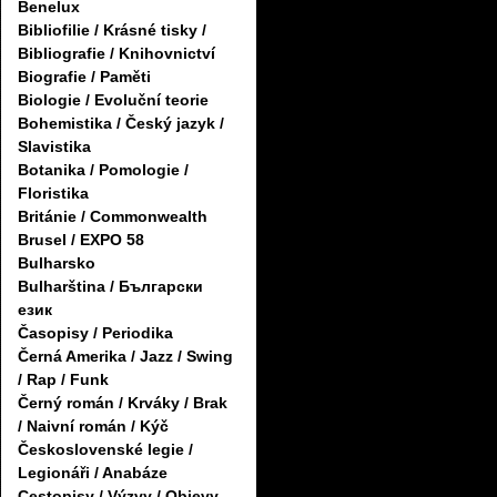
Benelux
Bibliofilie / Krásné tisky /
Bibliografie / Knihovnictví
Biografie / Paměti
Biologie / Evoluční teorie
Bohemistika / Český jazyk /
Slavistika
Botanika / Pomologie /
Floristika
Británie / Commonwealth
Brusel / EXPO 58
Bulharsko
Bulharština / Български
език
Časopisy / Periodika
Černá Amerika / Jazz / Swing
/ Rap / Funk
Černý román / Krváky / Brak
/ Naivní román / Kýč
Československé legie /
Legionáři / Anabáze
Cestopisy / Výzvy / Objevy