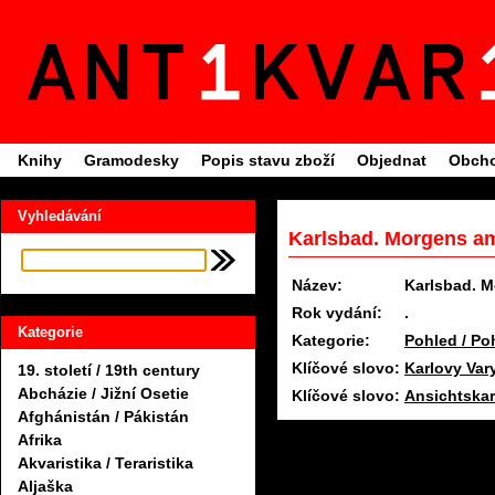
Knihy
Gramodesky
Popis stavu zboží
Objednat
Obcho
Vyhledávání
Karlsbad. Morgens am
Název:
Karlsbad. 
Rok vydání:
.
Kategorie
Kategorie:
Pohled / Po
Klíčové slovo:
19. století / 19th century
Abcházie / Jižní Osetie
Klíčové slovo:
Ansichtskar
Afghánistán / Pákistán
Afrika
Akvaristika / Teraristika
Aljaška