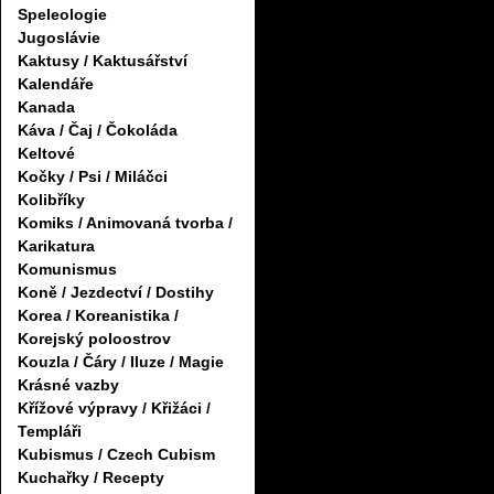
Speleologie
Jugoslávie
Kaktusy / Kaktusářství
Kalendáře
Kanada
Káva / Čaj / Čokoláda
Keltové
Kočky / Psi / Miláčci
Kolibříky
Komiks / Animovaná tvorba /
Karikatura
Komunismus
Koně / Jezdectví / Dostihy
Korea / Koreanistika /
Korejský poloostrov
Kouzla / Čáry / Iluze / Magie
Krásné vazby
Křížové výpravy / Křižáci /
Templáři
Kubismus / Czech Cubism
Kuchařky / Recepty