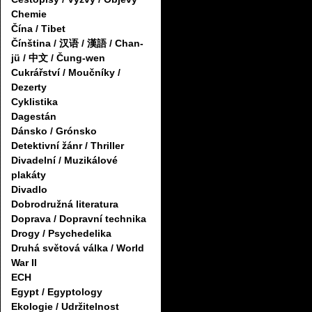
Chemie
Čína / Tibet
Čínština / 汉语 / 漢語 / Chan-
jü / 中文 / Čung-wen
Cukrářství / Moučníky /
Dezerty
Cyklistika
Dagestán
Dánsko / Grónsko
Detektivní žánr / Thriller
Divadelní / Muzikálové
plakáty
Divadlo
Dobrodružná literatura
Doprava / Dopravní technika
Drogy / Psychedelika
Druhá světová válka / World
War II
ECH
Egypt / Egyptology
Ekologie / Udržitelnost