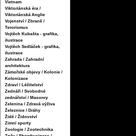
Vietnam
Viktoriánská éra /
Viktoriánská Anglie
Vojenství / Zbraně /
Terorismus
Vojtěch Kubašta - grafika,
ilustrace
Vojtěch Sedláček - grafika,
ilustrace
Zahrada / Zahradní
architektura
Zámořské objevy / Kolonie /
Kolonizace
Zdraví / Léčitelství
Zednáři / Svobodné
zednářství / Masonry
Zelenina / Zdravá výživa
Železnice / Dráhy
Židé / Židovství
Zimní sporty
Zoologie / Zootechnika
Zpěv / Showbusiness /