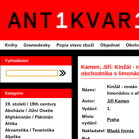
Knihy
Gramodesky
Popis stavu zboží
Objednat
Obcho
Vyhledávání
Kamen, Jiří: Kinžál -
obchodníka s limonádo
Kinžál - román
Název:
limonádou v af
Kategorie
Autor:
Jiří Kamen
19. století / 19th century
Vydání:
1.
Abcházie / Jižní Osetie
Místo
Afghánistán / Pákistán
Praha
vydání:
Afrika
Akvaristika / Teraristika
Nakladatel:
Mladá fronta
Aljaška
Rok