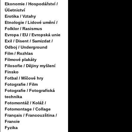
Ekonomie / Hospodářství /
Účetnictví
Erotika / Vztahy
Etnologie / Lidové umění /
Folklor / Rasismus
Evropa / EU / Evropská unie
Exil / Disent / Samizdat /
Odboj / Underground
Film / Rozhlas
Filmové plakáty
Filosofie / Dějiny myšlení
Finsko
Fotbal / Míčové hry
Fotografie / Film
Fotografie / Fotografická
technika
Fotomontáž / Koláž /
Fotomontage / Collage
Français / Francouzština /
Francie
Fyzika