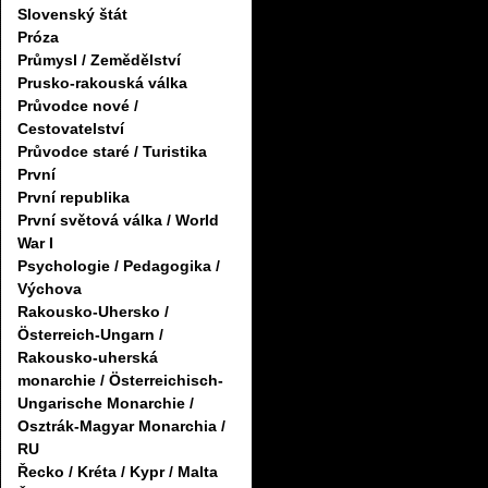
Slovenský štát
Próza
Průmysl / Zemědělství
Prusko-rakouská válka
Průvodce nové /
Cestovatelství
Průvodce staré / Turistika
První
První republika
První světová válka / World
War I
Psychologie / Pedagogika /
Výchova
Rakousko-Uhersko /
Österreich-Ungarn /
Rakousko-uherská
monarchie / Österreichisch-
Ungarische Monarchie /
Osztrák-Magyar Monarchia /
RU
Řecko / Kréta / Kypr / Malta