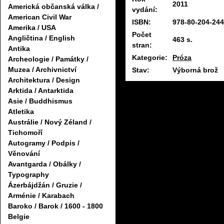
2011
Americká občanská válka /
vydání:
American Civil War
ISBN:
978-80-204-244
Amerika / USA
Počet
Angličtina / English
463 s.
stran:
Antika
Kategorie:
Próza
Archeologie / Památky /
Muzea / Archivnictví
Stav:
Výborná brož
Architektura / Design
Arktida / Antarktida
Asie / Buddhismus
Atletika
Austrálie / Nový Zéland /
Tichomoří
Autogramy / Podpis /
Věnování
Avantgarda / Obálky /
Typography
Ázerbájdžán / Gruzie /
Arménie / Karabach
Baroko / Barok / 1600 - 1800
Belgie