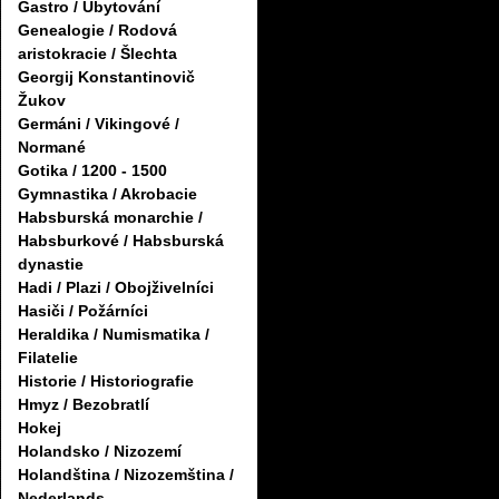
Gastro / Ubytování
Genealogie / Rodová
aristokracie / Šlechta
Georgij Konstantinovič
Žukov
Germáni / Vikingové /
Normané
Gotika / 1200 - 1500
Gymnastika / Akrobacie
Habsburská monarchie /
Habsburkové / Habsburská
dynastie
Hadi / Plazi / Obojživelníci
Hasiči / Požárníci
Heraldika / Numismatika /
Filatelie
Historie / Historiografie
Hmyz / Bezobratlí
Hokej
Holandsko / Nizozemí
Holandština / Nizozemština /
Nederlands