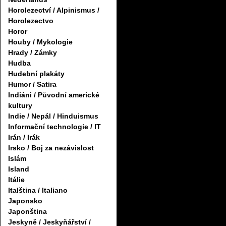
Horolezectví / Alpinismus /
Horolezectvo
Horor
Houby / Mykologie
Hrady / Zámky
Hudba
Hudební plakáty
Humor / Satira
Indiáni / Původní americké
kultury
Indie / Nepál / Hinduismus
Informační technologie / IT
Irán / Irák
Irsko / Boj za nezávislost
Islám
Island
Itálie
Italština / Italiano
Japonsko
Japonština
Jeskyně / Jeskyňářství /