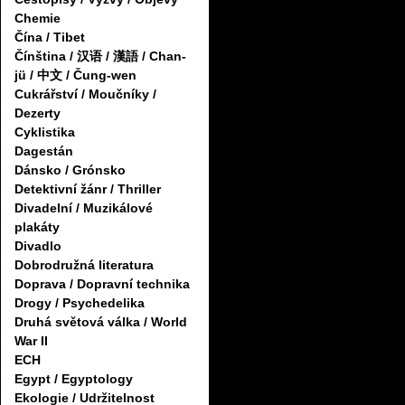
Chemie
Čína / Tibet
Čínština / 汉语 / 漢語 / Chan-
jü / 中文 / Čung-wen
Cukrářství / Moučníky /
Dezerty
Cyklistika
Dagestán
Dánsko / Grónsko
Detektivní žánr / Thriller
Divadelní / Muzikálové
plakáty
Divadlo
Dobrodružná literatura
Doprava / Dopravní technika
Drogy / Psychedelika
Druhá světová válka / World
War II
ECH
Egypt / Egyptology
Ekologie / Udržitelnost