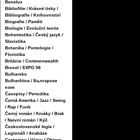
Benelux
Bibliofilie / Krásné tisky /
Bibliografie / Knihovnictví
Biografie / Paměti
Biologie / Evoluční teorie
Bohemistika / Český jazyk /
Slavistika
Botanika / Pomologie /
Floristika
Británie / Commonwealth
Brusel / EXPO 58
Bulharsko
Bulharština / Български
език
Časopisy / Periodika
Černá Amerika / Jazz / Swing
/ Rap / Funk
Černý román / Krváky / Brak
/ Naivní román / Kýč
Československé legie /
Legionáři / Anabáze
Cestopisy / Výzvy / Objevy