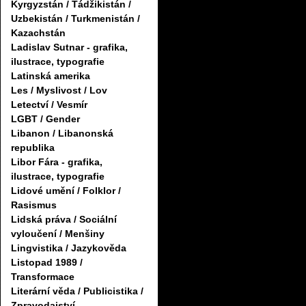
Kyrgyzstán / Tádžikistán /
Uzbekistán / Turkmenistán /
Kazachstán
Ladislav Sutnar - grafika,
ilustrace, typografie
Latinská amerika
Les / Myslivost / Lov
Letectví / Vesmír
LGBT / Gender
Libanon / Libanonská
republika
Libor Fára - grafika,
ilustrace, typografie
Lidové umění / Folklor /
Rasismus
Lidská práva / Sociální
vyloučení / Menšiny
Lingvistika / Jazykověda
Listopad 1989 /
Transformace
Literární věda / Publicistika /
Zpravodajství