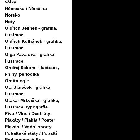
války
Německo / Němčina
Norsko
Noty
Oldřich Jelínek - grafika,
ilustrace
Oldřich Kulhánek - grafika,
ilustrace
Olga Pavalová - grafika,
ilustrace
Ondřej Sekora - ilustrace,
knihy, periodika
Ornitologie
Ota Janeček - grafika,
ilustrace
Otakar Mrkvička - grafika,
ilustrace, typografie
Pivo / Víno / Destiláty
Plakáty / Plakát / Poster
Plavání / Vodní sporty
Pobaltské státy / Pobaltí
Podkarpatská Rus