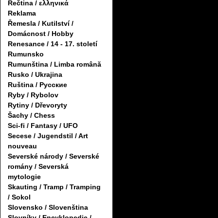
Řečtina / ελληνικά
Reklama
Řemesla / Kutilství /
Domácnost / Hobby
Renesance / 14 - 17. století
Rumunsko
Rumunština / Limba română
Rusko / Ukrajina
Ruština / Русские
Ryby / Rybolov
Rytiny / Dřevoryty
Šachy / Chess
Sci-fi / Fantasy / UFO
Secese / Jugendstil / Art
nouveau
Severské národy / Severské
romány / Severská
mytologie
Skauting / Tramp / Tramping
/ Sokol
Slovensko / Slovenština
Slovníky / Encyklopedie /