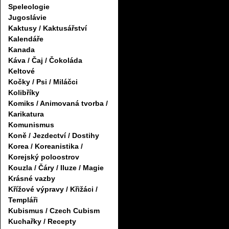
Speleologie
Jugoslávie
Kaktusy / Kaktusářství
Kalendáře
Kanada
Káva / Čaj / Čokoláda
Keltové
Kočky / Psi / Miláčci
Kolibříky
Komiks / Animovaná tvorba /
Karikatura
Komunismus
Koně / Jezdectví / Dostihy
Korea / Koreanistika /
Korejský poloostrov
Kouzla / Čáry / Iluze / Magie
Krásné vazby
Křížové výpravy / Křižáci /
Templáři
Kubismus / Czech Cubism
Kuchařky / Recepty