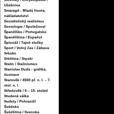
Učebnice
Smaragd - Mladá fronta,
nakladatelství
Socialistický realismus
Sociologie / Společnost
Španělško / Portugalsko
Španělština / Español
Špionáž / Tajné služby
Sport / Volný čas / Zábava
Srbsko
Srbština / Srpski
Stalin / Stalinismus
Stanislav Duda - grafika,
ilustrace
Starověk / 4500 př. n. l. – 7.
stol. n. l.
Středověk / 6 – 15. století
Studená válka
Sudety / Pohraničí
Švédsko
Švédština / Svenska