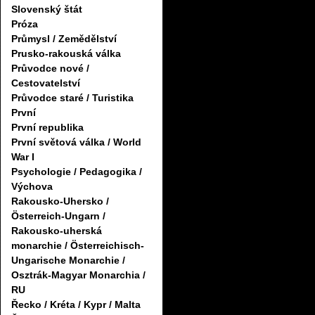
Slovenský štát
Próza
Průmysl / Zemědělství
Prusko-rakouská válka
Průvodce nové /
Cestovatelství
Průvodce staré / Turistika
První
První republika
První světová válka / World
War I
Psychologie / Pedagogika /
Výchova
Rakousko-Uhersko /
Österreich-Ungarn /
Rakousko-uherská
monarchie / Österreichisch-
Ungarische Monarchie /
Osztrák-Magyar Monarchia /
RU
Řecko / Kréta / Kypr / Malta