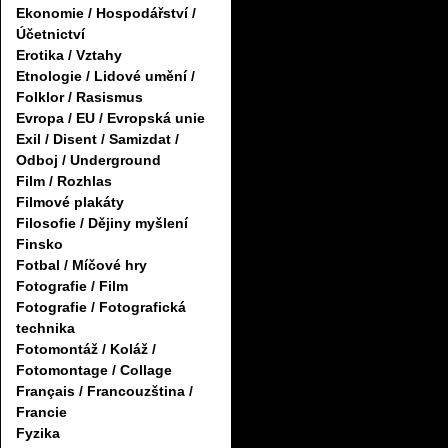
Ekonomie / Hospodářství /
Účetnictví
Erotika / Vztahy
Etnologie / Lidové umění /
Folklor / Rasismus
Evropa / EU / Evropská unie
Exil / Disent / Samizdat /
Odboj / Underground
Film / Rozhlas
Filmové plakáty
Filosofie / Dějiny myšlení
Finsko
Fotbal / Míčové hry
Fotografie / Film
Fotografie / Fotografická
technika
Fotomontáž / Koláž /
Fotomontage / Collage
Français / Francouzština /
Francie
Fyzika