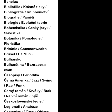
Benelux
Bibliofilie / Krásné tisky /
Bibliografie / Knihovnictví
Biografie / Paměti
Biologie / Evoluční teorie
Bohemistika / Český jazyk /
Slavistika
Botanika / Pomologie /
Floristika
Británie / Commonwealth
Brusel / EXPO 58
Bulharsko
Bulharština / Български
език
Časopisy / Periodika
Černá Amerika / Jazz / Swing
/ Rap / Funk
Černý román / Krváky / Brak
/ Naivní román / Kýč
Československé legie /
Legionáři / Anabáze
Cestopisy / Výzvy / Objevy