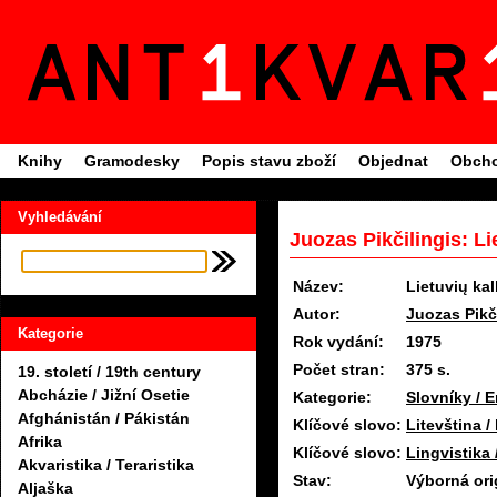
Knihy
Gramodesky
Popis stavu zboží
Objednat
Obcho
Vyhledávání
Juozas Pikčilingis: Lie
Název:
Lietuvių kalb
Autor:
Juozas Pikč
Kategorie
Rok vydání:
1975
Počet stran:
375 s.
19. století / 19th century
Abcházie / Jižní Osetie
Kategorie:
Slovníky / 
Afghánistán / Pákistán
Klíčové slovo:
Litevština /
Afrika
Klíčové slovo:
Lingvistika
Akvaristika / Teraristika
Stav:
Výborná ori
Aljaška