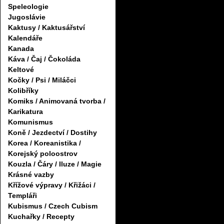
Speleologie
Jugoslávie
Kaktusy / Kaktusářství
Kalendáře
Kanada
Káva / Čaj / Čokoláda
Keltové
Kočky / Psi / Miláčci
Kolibříky
Komiks / Animovaná tvorba /
Karikatura
Komunismus
Koně / Jezdectví / Dostihy
Korea / Koreanistika /
Korejský poloostrov
Kouzla / Čáry / Iluze / Magie
Krásné vazby
Křížové výpravy / Křižáci /
Templáři
Kubismus / Czech Cubism
Kuchařky / Recepty