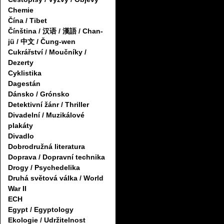
Chemie
Čína / Tibet
Čínština / 汉语 / 漢語 / Chan-
jü / 中文 / Čung-wen
Cukrářství / Moučníky /
Dezerty
Cyklistika
Dagestán
Dánsko / Grónsko
Detektivní žánr / Thriller
Divadelní / Muzikálové
plakáty
Divadlo
Dobrodružná literatura
Doprava / Dopravní technika
Drogy / Psychedelika
Druhá světová válka / World
War II
ECH
Egypt / Egyptology
Ekologie / Udržitelnost