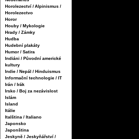
Horolezectví / Alpinismus /
Horolezectvo
Horor
Houby / Mykologie
Hrady / Zámky
Hudba
Hudební plakáty
Humor / Satira
Indiáni / Původní americké
kultury
Indie / Nepál / Hinduismus
Informační technologie / IT
Irán / Irák
Irsko / Boj za nezávislost
Islám
Island
Itálie
Italština / Italiano
Japonsko
Japonština
Jeskyně / Jeskyňářství /