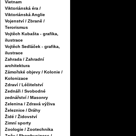
Vietnam
Viktoriánská éra /
Viktoriánská Anglie
Vojenství / Zbraně /
Terorismus
Vojtěch Kubašta - grafika,
ilustrace
Vojtěch Sedláček - grafika,
ilustrace
Zahrada / Zahradní
architektura
Zámořské objevy / Kolonie /
Kolonizace
Zdraví / Léčitelství
Zednáři / Svobodné
zednářství / Masonry
Zelenina / Zdravá výživa
Železnice / Dráhy
Židé / Židovství
Zimní sporty
Zoologie / Zootechnika
Zpěv / Showbusiness /