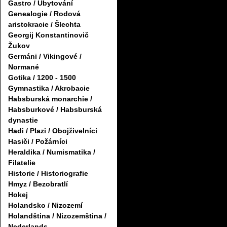
Gastro / Ubytování
Genealogie / Rodová
aristokracie / Šlechta
Georgij Konstantinovič
Žukov
Germáni / Vikingové /
Normané
Gotika / 1200 - 1500
Gymnastika / Akrobacie
Habsburská monarchie /
Habsburkové / Habsburská
dynastie
Hadi / Plazi / Obojživelníci
Hasiči / Požárníci
Heraldika / Numismatika /
Filatelie
Historie / Historiografie
Hmyz / Bezobratlí
Hokej
Holandsko / Nizozemí
Holandština / Nizozemština /
Nederlands