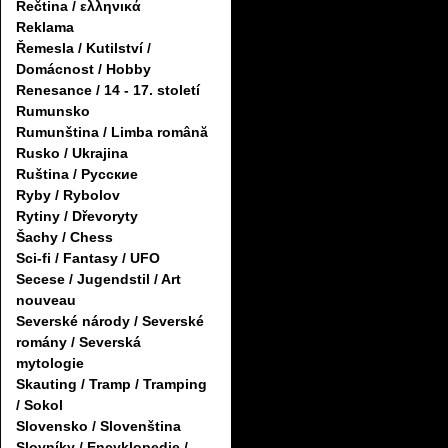
Řečtina / ελληνικά
Reklama
Řemesla / Kutilství /
Domácnost / Hobby
Renesance / 14 - 17. století
Rumunsko
Rumunština / Limba română
Rusko / Ukrajina
Ruština / Русские
Ryby / Rybolov
Rytiny / Dřevoryty
Šachy / Chess
Sci-fi / Fantasy / UFO
Secese / Jugendstil / Art
nouveau
Severské národy / Severské
romány / Severská
mytologie
Skauting / Tramp / Tramping
/ Sokol
Slovensko / Slovenština
Slovníky / Encyklopedie /