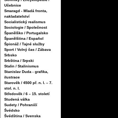
Učebnice
Smaragd - Mladá fronta,
nakladatelství
Socialistický realismus
Sociologie / Společnost
Španělško / Portugalsko
Španělština / Español
Špionáž / Tajné služby
Sport / Volný čas / Zábava
Srbsko
Srbština / Srpski
Stalin / Stalinismus
Stanislav Duda - grafika,
ilustrace
Starověk / 4500 př. n. l. – 7.
stol. n. l.
Středověk / 6 – 15. století
Studená válka
Sudety / Pohraničí
Švédsko
Švédština / Svenska