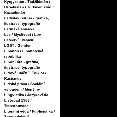
Kyrgyzstán / Tádžikistán /
Uzbekistán / Turkmenistán /
Kazachstán
Ladislav Sutnar - grafika,
ilustrace, typografie
Latinská amerika
Les / Myslivost / Lov
Letectví / Vesmír
LGBT / Gender
Libanon / Libanonská
republika
Libor Fára - grafika,
ilustrace, typografie
Lidové umění / Folklor /
Rasismus
Lidská práva / Sociální
vyloučení / Menšiny
Lingvistika / Jazykověda
Listopad 1989 /
Transformace
Literární věda / Publicistika /
Zpravodajství