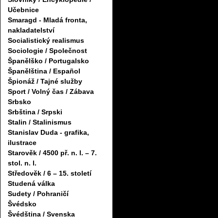
Učebnice
Smaragd - Mladá fronta,
nakladatelství
Socialistický realismus
Sociologie / Společnost
Španělško / Portugalsko
Španělština / Español
Špionáž / Tajné služby
Sport / Volný čas / Zábava
Srbsko
Srbština / Srpski
Stalin / Stalinismus
Stanislav Duda - grafika,
ilustrace
Starověk / 4500 př. n. l. – 7.
stol. n. l.
Středověk / 6 – 15. století
Studená válka
Sudety / Pohraničí
Švédsko
Švédština / Svenska