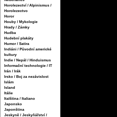
Horolezectví / Alpinismus /
Horolezectvo
Horor
Houby / Mykologie
Hrady / Zámky
Hudba
Hudební plakáty
Humor / Satira
Indiáni / Původní americké
kultury
Indie / Nepál / Hinduismus
Informační technologie / IT
Irán / Irák
Irsko / Boj za nezávislost
Islám
Island
Itálie
Italština / Italiano
Japonsko
Japonština
Jeskyně / Jeskyňářství /