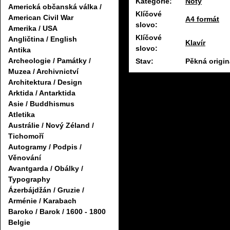
Kategorie:
Noty
Americká občanská válka /
Klíčové
American Civil War
A4 formát
slovo:
Amerika / USA
Klíčové
Angličtina / English
Klavír
slovo:
Antika
Archeologie / Památky /
Stav:
Pěkná origin
Muzea / Archivnictví
Architektura / Design
Arktida / Antarktida
Asie / Buddhismus
Atletika
Austrálie / Nový Zéland /
Tichomoří
Autogramy / Podpis /
Věnování
Avantgarda / Obálky /
Typography
Ázerbájdžán / Gruzie /
Arménie / Karabach
Baroko / Barok / 1600 - 1800
Belgie