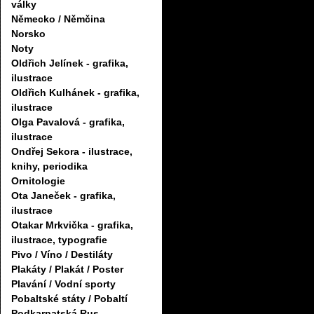
války
Německo / Němčina
Norsko
Noty
Oldřich Jelínek - grafika,
ilustrace
Oldřich Kulhánek - grafika,
ilustrace
Olga Pavalová - grafika,
ilustrace
Ondřej Sekora - ilustrace,
knihy, periodika
Ornitologie
Ota Janeček - grafika,
ilustrace
Otakar Mrkvička - grafika,
ilustrace, typografie
Pivo / Víno / Destiláty
Plakáty / Plakát / Poster
Plavání / Vodní sporty
Pobaltské státy / Pobaltí
Podkarpatská Rus