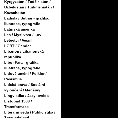
Kyrgyzstán / Tádžikistán /
Uzbekistán / Turkmenistán /
Kazachstán
Ladislav Sutnar - grafika,
ilustrace, typografie
Latinská amerika
Les / Myslivost / Lov
Letectví / Vesmír
LGBT / Gender
Libanon / Libanonská
republika
Libor Fára - grafika,
ilustrace, typografie
Lidové umění / Folklor /
Rasismus
Lidská práva / Sociální
vyloučení / Menšiny
Lingvistika / Jazykověda
Listopad 1989 /
Transformace
Literární věda / Publicistika /
Zpravodajství