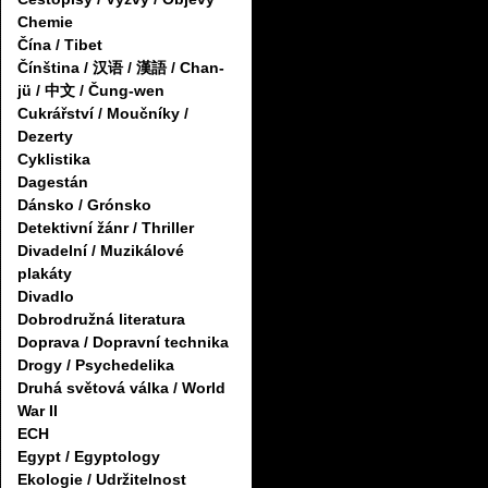
Chemie
Čína / Tibet
Čínština / 汉语 / 漢語 / Chan-
jü / 中文 / Čung-wen
Cukrářství / Moučníky /
Dezerty
Cyklistika
Dagestán
Dánsko / Grónsko
Detektivní žánr / Thriller
Divadelní / Muzikálové
plakáty
Divadlo
Dobrodružná literatura
Doprava / Dopravní technika
Drogy / Psychedelika
Druhá světová válka / World
War II
ECH
Egypt / Egyptology
Ekologie / Udržitelnost