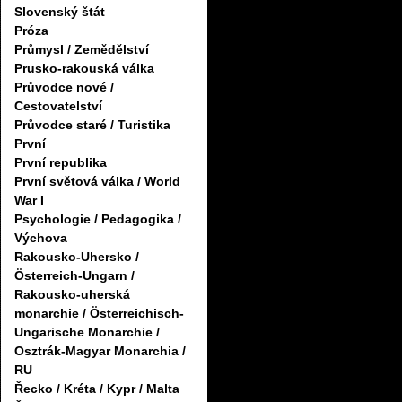
Slovenský štát
Próza
Průmysl / Zemědělství
Prusko-rakouská válka
Průvodce nové /
Cestovatelství
Průvodce staré / Turistika
První
První republika
První světová válka / World
War I
Psychologie / Pedagogika /
Výchova
Rakousko-Uhersko /
Österreich-Ungarn /
Rakousko-uherská
monarchie / Österreichisch-
Ungarische Monarchie /
Osztrák-Magyar Monarchia /
RU
Řecko / Kréta / Kypr / Malta