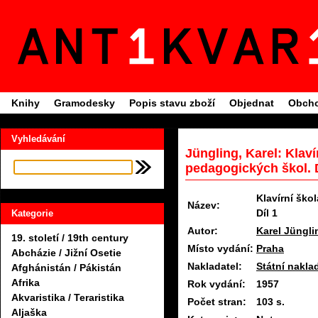
Knihy
Gramodesky
Popis stavu zboží
Objednat
Obcho
Vyhledávání
Jüngling, Karel: Klavír
pedagogických škol. D
Klavírní škol
Název:
Díl 1
Kategorie
Autor:
Karel Jüngli
19. století / 19th century
Místo vydání:
Praha
Abcházie / Jižní Osetie
Nakladatel:
Státní nakla
Afghánistán / Pákistán
Afrika
Rok vydání:
1957
Akvaristika / Teraristika
Počet stran:
103 s.
Aljaška