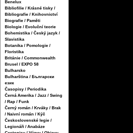
Benelux
Bibliofilie / Krásné tisky /
Bibliografie / Knihovnictví
Biografie / Paměti
Biologie / Evoluční teorie
Bohemistika / Český jazyk /
Slavistika
Botanika / Pomologie /
Floristika
Británie / Commonwealth
Brusel / EXPO 58
Bulharsko
Bulharština / Български
език
Časopisy / Periodika
Černá Amerika / Jazz / Swing
/ Rap / Funk
Černý román / Krváky / Brak
/ Naivní román / Kýč
Československé legie /
Legionáři / Anabáze
Cestopisy / Výzvy / Objevy