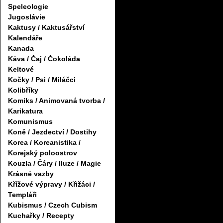
Speleologie
Jugoslávie
Kaktusy / Kaktusářství
Kalendáře
Kanada
Káva / Čaj / Čokoláda
Keltové
Kočky / Psi / Miláčci
Kolibříky
Komiks / Animovaná tvorba /
Karikatura
Komunismus
Koně / Jezdectví / Dostihy
Korea / Koreanistika /
Korejský poloostrov
Kouzla / Čáry / Iluze / Magie
Krásné vazby
Křížové výpravy / Křižáci /
Templáři
Kubismus / Czech Cubism
Kuchařky / Recepty