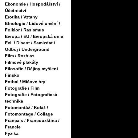
Ekonomie / Hospodářství /
Účetnictví
Erotika / Vztahy
Etnologie / Lidové umění /
Folklor / Rasismus
Evropa / EU / Evropská unie
Exil / Disent / Samizdat /
Odboj / Underground
Film / Rozhlas
Filmové plakáty
Filosofie / Dějiny myšlení
Finsko
Fotbal / Míčové hry
Fotografie / Film
Fotografie / Fotografická
technika
Fotomontáž / Koláž /
Fotomontage / Collage
Français / Francouzština /
Francie
Fyzika