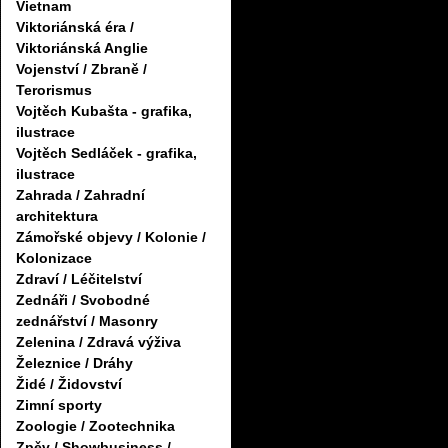
Vietnam
Viktoriánská éra /
Viktoriánská Anglie
Vojenství / Zbraně /
Terorismus
Vojtěch Kubašta - grafika,
ilustrace
Vojtěch Sedláček - grafika,
ilustrace
Zahrada / Zahradní
architektura
Zámořské objevy / Kolonie /
Kolonizace
Zdraví / Léčitelství
Zednáři / Svobodné
zednářství / Masonry
Zelenina / Zdravá výživa
Železnice / Dráhy
Židé / Židovství
Zimní sporty
Zoologie / Zootechnika
Zpěv / Showbusiness /