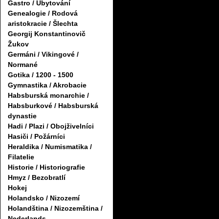
Gastro / Ubytování
Genealogie / Rodová
aristokracie / Šlechta
Georgij Konstantinovič
Žukov
Germáni / Vikingové /
Normané
Gotika / 1200 - 1500
Gymnastika / Akrobacie
Habsburská monarchie /
Habsburkové / Habsburská
dynastie
Hadi / Plazi / Obojživelníci
Hasiči / Požárníci
Heraldika / Numismatika /
Filatelie
Historie / Historiografie
Hmyz / Bezobratlí
Hokej
Holandsko / Nizozemí
Holandština / Nizozemština /
Nederlands