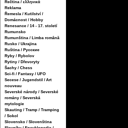
Řečtina / ελληνικά
Reklama
Řemesla / Kutilství /
Domácnost / Hobby
Renesance / 14 - 17. století
Rumunsko
Rumunština / Limba română
Rusko / Ukrajina
Ruština / Русские
Ryby / Rybolov
Rytiny / Dřevoryty
Šachy / Chess
Sci-fi / Fantasy / UFO
Secese / Jugendstil / Art
nouveau
Severské národy / Severské
romány / Severská
mytologie
Skauting / Tramp / Tramping
/ Sokol
Slovensko / Slovenština
Slovníky / Encyklopedie /