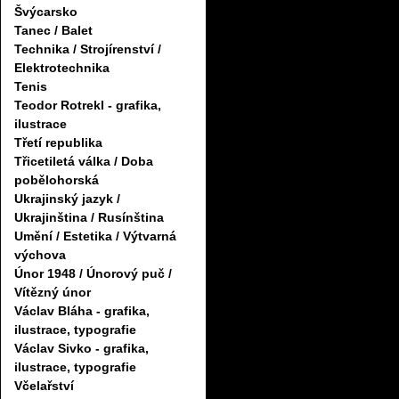
Švýcarsko
Tanec / Balet
Technika / Strojírenství /
Elektrotechnika
Tenis
Teodor Rotrekl - grafika,
ilustrace
Třetí republika
Třicetiletá válka / Doba
pobělohorská
Ukrajinský jazyk /
Ukrajinština / Rusínština
Umění / Estetika / Výtvarná
výchova
Únor 1948 / Únorový puč /
Vítězný únor
Václav Bláha - grafika,
ilustrace, typografie
Václav Sivko - grafika,
ilustrace, typografie
Včelařství