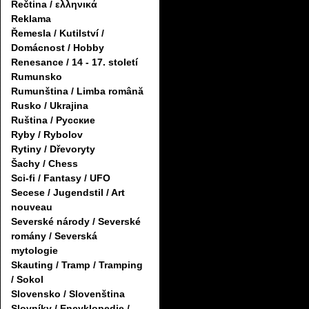
Řečtina / ελληνικά
Reklama
Řemesla / Kutilství /
Domácnost / Hobby
Renesance / 14 - 17. století
Rumunsko
Rumunština / Limba română
Rusko / Ukrajina
Ruština / Русские
Ryby / Rybolov
Rytiny / Dřevoryty
Šachy / Chess
Sci-fi / Fantasy / UFO
Secese / Jugendstil / Art
nouveau
Severské národy / Severské
romány / Severská
mytologie
Skauting / Tramp / Tramping
/ Sokol
Slovensko / Slovenština
Slovníky / Encyklopedie /