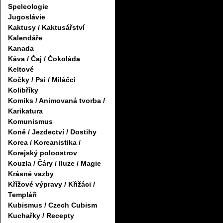
Speleologie
Jugoslávie
Kaktusy / Kaktusářství
Kalendáře
Kanada
Káva / Čaj / Čokoláda
Keltové
Kočky / Psi / Miláčci
Kolibříky
Komiks / Animovaná tvorba /
Karikatura
Komunismus
Koně / Jezdectví / Dostihy
Korea / Koreanistika /
Korejský poloostrov
Kouzla / Čáry / Iluze / Magie
Krásné vazby
Křížové výpravy / Křižáci /
Templáři
Kubismus / Czech Cubism
Kuchařky / Recepty