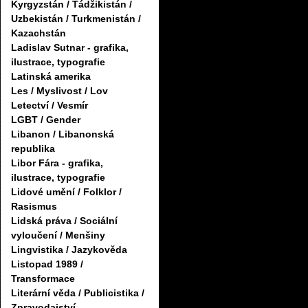
Kyrgyzstán / Tádžikistán /
Uzbekistán / Turkmenistán /
Kazachstán
Ladislav Sutnar - grafika,
ilustrace, typografie
Latinská amerika
Les / Myslivost / Lov
Letectví / Vesmír
LGBT / Gender
Libanon / Libanonská
republika
Libor Fára - grafika,
ilustrace, typografie
Lidové umění / Folklor /
Rasismus
Lidská práva / Sociální
vyloučení / Menšiny
Lingvistika / Jazykověda
Listopad 1989 /
Transformace
Literární věda / Publicistika /
Zpravodajství