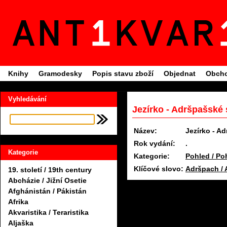
Knihy
Gramodesky
Popis stavu zboží
Objednat
Obcho
Vyhledávání
Jezírko - Adršpašské s
Název:
Jezírko - A
Rok vydání:
.
Kategorie
Kategorie:
Pohled / Po
Klíčové slovo:
Adršpach /
19. století / 19th century
Abcházie / Jižní Osetie
Afghánistán / Pákistán
Afrika
Akvaristika / Teraristika
Aljaška