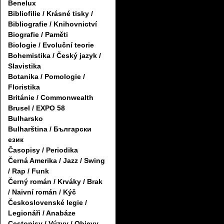
Benelux
Bibliofilie / Krásné tisky /
Bibliografie / Knihovnictví
Biografie / Paměti
Biologie / Evoluční teorie
Bohemistika / Český jazyk /
Slavistika
Botanika / Pomologie /
Floristika
Británie / Commonwealth
Brusel / EXPO 58
Bulharsko
Bulharština / Български
език
Časopisy / Periodika
Černá Amerika / Jazz / Swing
/ Rap / Funk
Černý román / Krváky / Brak
/ Naivní román / Kýč
Československé legie /
Legionáři / Anabáze
Cestopisy / Výzvy / Objevy