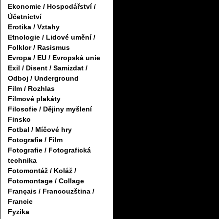
Ekonomie / Hospodářství /
Účetnictví
Erotika / Vztahy
Etnologie / Lidové umění /
Folklor / Rasismus
Evropa / EU / Evropská unie
Exil / Disent / Samizdat /
Odboj / Underground
Film / Rozhlas
Filmové plakáty
Filosofie / Dějiny myšlení
Finsko
Fotbal / Míčové hry
Fotografie / Film
Fotografie / Fotografická
technika
Fotomontáž / Koláž /
Fotomontage / Collage
Français / Francouzština /
Francie
Fyzika