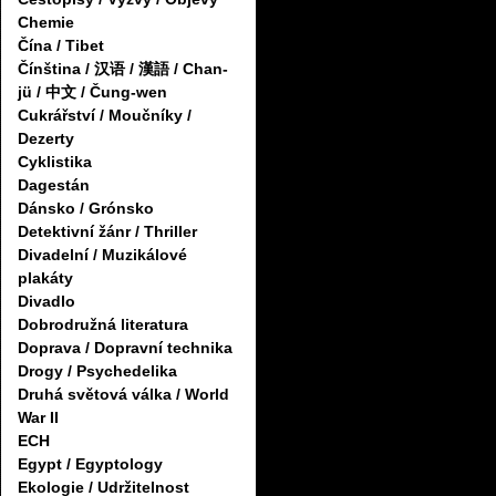
Chemie
Čína / Tibet
Čínština / 汉语 / 漢語 / Chan-
jü / 中文 / Čung-wen
Cukrářství / Moučníky /
Dezerty
Cyklistika
Dagestán
Dánsko / Grónsko
Detektivní žánr / Thriller
Divadelní / Muzikálové
plakáty
Divadlo
Dobrodružná literatura
Doprava / Dopravní technika
Drogy / Psychedelika
Druhá světová válka / World
War II
ECH
Egypt / Egyptology
Ekologie / Udržitelnost