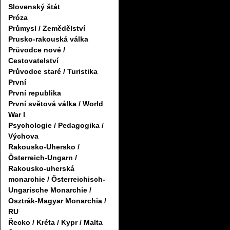
Slovenský štát
Próza
Průmysl / Zemědělství
Prusko-rakouská válka
Průvodce nové /
Cestovatelství
Průvodce staré / Turistika
První
První republika
První světová válka / World
War I
Psychologie / Pedagogika /
Výchova
Rakousko-Uhersko /
Österreich-Ungarn /
Rakousko-uherská
monarchie / Österreichisch-
Ungarische Monarchie /
Osztrák-Magyar Monarchia /
RU
Řecko / Kréta / Kypr / Malta