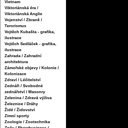
Vietnam
Viktoriánská éra /
Viktoriánská Anglie
Vojenství / Zbraně /
Terorismus
Vojtěch Kubašta - grafika,
ilustrace
Vojtěch Sedláček - grafika,
ilustrace
Zahrada / Zahradní
architektura
Zámořské objevy / Kolonie /
Kolonizace
Zdraví / Léčitelství
Zednáři / Svobodné
zednářství / Masonry
Zelenina / Zdravá výživa
Železnice / Dráhy
Židé / Židovství
Zimní sporty
Zoologie / Zootechnika
Zpěv / Showbusiness /