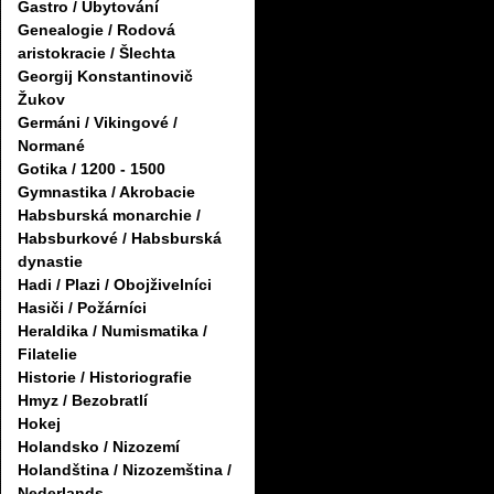
Gastro / Ubytování
Genealogie / Rodová
aristokracie / Šlechta
Georgij Konstantinovič
Žukov
Germáni / Vikingové /
Normané
Gotika / 1200 - 1500
Gymnastika / Akrobacie
Habsburská monarchie /
Habsburkové / Habsburská
dynastie
Hadi / Plazi / Obojživelníci
Hasiči / Požárníci
Heraldika / Numismatika /
Filatelie
Historie / Historiografie
Hmyz / Bezobratlí
Hokej
Holandsko / Nizozemí
Holandština / Nizozemština /
Nederlands