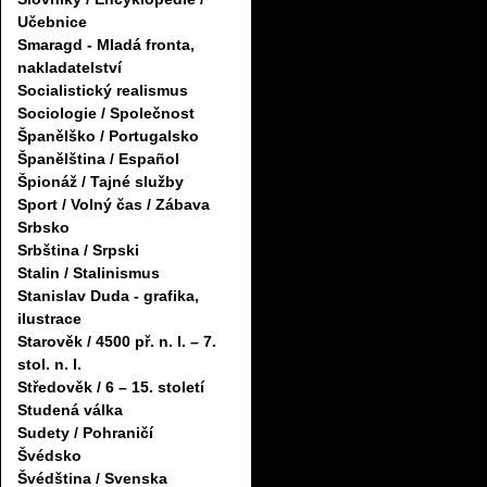
Učebnice
Smaragd - Mladá fronta,
nakladatelství
Socialistický realismus
Sociologie / Společnost
Španělško / Portugalsko
Španělština / Español
Špionáž / Tajné služby
Sport / Volný čas / Zábava
Srbsko
Srbština / Srpski
Stalin / Stalinismus
Stanislav Duda - grafika,
ilustrace
Starověk / 4500 př. n. l. – 7.
stol. n. l.
Středověk / 6 – 15. století
Studená válka
Sudety / Pohraničí
Švédsko
Švédština / Svenska