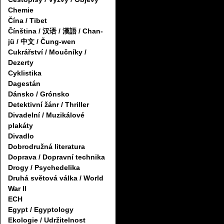
Chemie
Čína / Tibet
Čínština / 汉语 / 漢語 / Chan-
jü / 中文 / Čung-wen
Cukrářství / Moučníky /
Dezerty
Cyklistika
Dagestán
Dánsko / Grónsko
Detektivní žánr / Thriller
Divadelní / Muzikálové
plakáty
Divadlo
Dobrodružná literatura
Doprava / Dopravní technika
Drogy / Psychedelika
Druhá světová válka / World
War II
ECH
Egypt / Egyptology
Ekologie / Udržitelnost