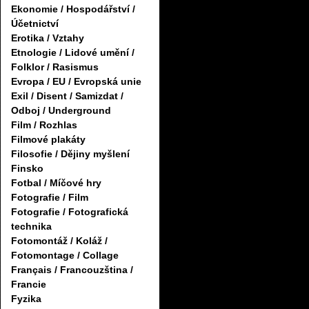
Ekonomie / Hospodářství /
Účetnictví
Erotika / Vztahy
Etnologie / Lidové umění /
Folklor / Rasismus
Evropa / EU / Evropská unie
Exil / Disent / Samizdat /
Odboj / Underground
Film / Rozhlas
Filmové plakáty
Filosofie / Dějiny myšlení
Finsko
Fotbal / Míčové hry
Fotografie / Film
Fotografie / Fotografická
technika
Fotomontáž / Koláž /
Fotomontage / Collage
Français / Francouzština /
Francie
Fyzika