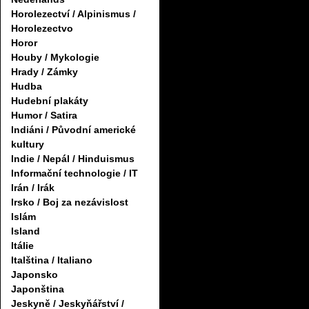
Horolezectví / Alpinismus /
Horolezectvo
Horor
Houby / Mykologie
Hrady / Zámky
Hudba
Hudební plakáty
Humor / Satira
Indiáni / Původní americké
kultury
Indie / Nepál / Hinduismus
Informační technologie / IT
Irán / Irák
Irsko / Boj za nezávislost
Islám
Island
Itálie
Italština / Italiano
Japonsko
Japonština
Jeskyně / Jeskyňářství /