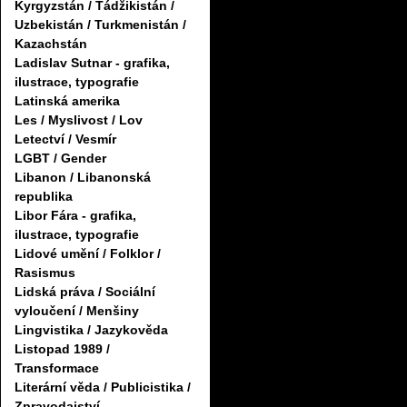
Kyrgyzstán / Tádžikistán /
Uzbekistán / Turkmenistán /
Kazachstán
Ladislav Sutnar - grafika,
ilustrace, typografie
Latinská amerika
Les / Myslivost / Lov
Letectví / Vesmír
LGBT / Gender
Libanon / Libanonská
republika
Libor Fára - grafika,
ilustrace, typografie
Lidové umění / Folklor /
Rasismus
Lidská práva / Sociální
vyloučení / Menšiny
Lingvistika / Jazykověda
Listopad 1989 /
Transformace
Literární věda / Publicistika /
Zpravodajství