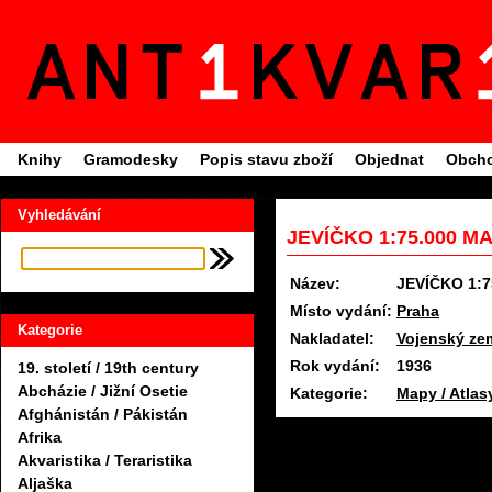
Knihy
Gramodesky
Popis stavu zboží
Objednat
Obcho
Vyhledávání
JEVÍČKO 1:75.000 MA
Název:
JEVÍČKO 1:7
Místo vydání:
Praha
Kategorie
Nakladatel:
Vojenský ze
Rok vydání:
1936
19. století / 19th century
Abcházie / Jižní Osetie
Kategorie:
Mapy / Atlas
Afghánistán / Pákistán
Afrika
Akvaristika / Teraristika
Aljaška