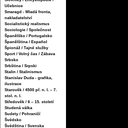
Učebnice
Smaragd - Mladá fronta,
nakladatelství
Socialistický realismus
Sociologie / Společnost
Španělško / Portugalsko
Španělština / Español
Špionáž / Tajné služby
Sport / Volný čas / Zábava
Srbsko
Srbština / Srpski
Stalin / Stalinismus
Stanislav Duda - grafika,
ilustrace
Starověk / 4500 př. n. l. – 7.
stol. n. l.
Středověk / 6 – 15. století
Studená válka
Sudety / Pohraničí
Švédsko
Švédština / Svenska