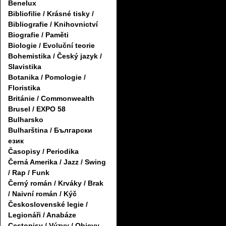
Benelux
Bibliofilie / Krásné tisky /
Bibliografie / Knihovnictví
Biografie / Paměti
Biologie / Evoluční teorie
Bohemistika / Český jazyk /
Slavistika
Botanika / Pomologie /
Floristika
Británie / Commonwealth
Brusel / EXPO 58
Bulharsko
Bulharština / Български
език
Časopisy / Periodika
Černá Amerika / Jazz / Swing
/ Rap / Funk
Černý román / Krváky / Brak
/ Naivní román / Kýč
Československé legie /
Legionáři / Anabáze
Cestopisy / Výzvy / Objevy