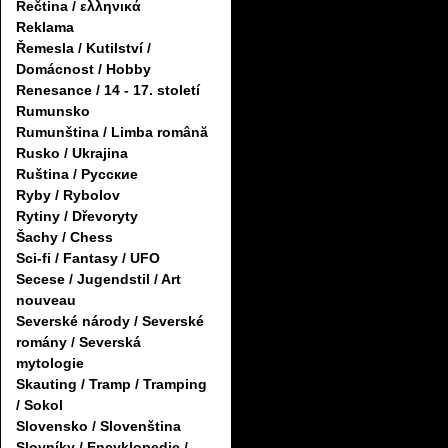
Řečtina / ελληνικά
Reklama
Řemesla / Kutilství /
Domácnost / Hobby
Renesance / 14 - 17. století
Rumunsko
Rumunština / Limba română
Rusko / Ukrajina
Ruština / Русские
Ryby / Rybolov
Rytiny / Dřevoryty
Šachy / Chess
Sci-fi / Fantasy / UFO
Secese / Jugendstil / Art
nouveau
Severské národy / Severské
romány / Severská
mytologie
Skauting / Tramp / Tramping
/ Sokol
Slovensko / Slovenština
Slovníky / Encyklopedie /