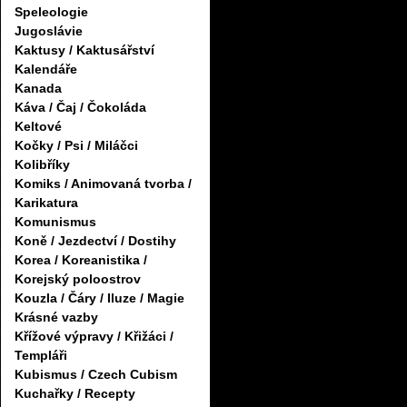
Speleologie
Jugoslávie
Kaktusy / Kaktusářství
Kalendáře
Kanada
Káva / Čaj / Čokoláda
Keltové
Kočky / Psi / Miláčci
Kolibříky
Komiks / Animovaná tvorba /
Karikatura
Komunismus
Koně / Jezdectví / Dostihy
Korea / Koreanistika /
Korejský poloostrov
Kouzla / Čáry / Iluze / Magie
Krásné vazby
Křížové výpravy / Křižáci /
Templáři
Kubismus / Czech Cubism
Kuchařky / Recepty