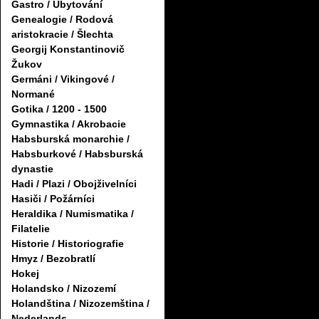
Gastro / Ubytování
Genealogie / Rodová
aristokracie / Šlechta
Georgij Konstantinovič
Žukov
Germáni / Vikingové /
Normané
Gotika / 1200 - 1500
Gymnastika / Akrobacie
Habsburská monarchie /
Habsburkové / Habsburská
dynastie
Hadi / Plazi / Obojživelníci
Hasiči / Požárníci
Heraldika / Numismatika /
Filatelie
Historie / Historiografie
Hmyz / Bezobratlí
Hokej
Holandsko / Nizozemí
Holandština / Nizozemština /
Nederlands