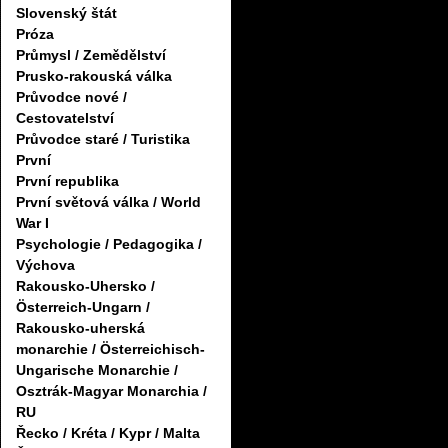
Slovenský štát
Próza
Průmysl / Zemědělství
Prusko-rakouská válka
Průvodce nové /
Cestovatelství
Průvodce staré / Turistika
První
První republika
První světová válka / World
War I
Psychologie / Pedagogika /
Výchova
Rakousko-Uhersko /
Österreich-Ungarn /
Rakousko-uherská
monarchie / Österreichisch-
Ungarische Monarchie /
Osztrák-Magyar Monarchia /
RU
Řecko / Kréta / Kypr / Malta