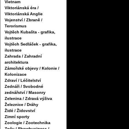
Vietnam
Viktoriánská éra /
Viktoriánská Anglie
Vojenství / Zbraně /
Terorismus
Vojtěch Kubašta - grafika,
ilustrace
Vojtěch Sedláček - grafika,
ilustrace
Zahrada / Zahradní
architektura
Zámořské objevy / Kolonie /
Kolonizace
Zdraví / Léčitelství
Zednáři / Svobodné
zednářství / Masonry
Zelenina / Zdravá výživa
Železnice / Dráhy
Židé / Židovství
Zimní sporty
Zoologie / Zootechnika
Zpěv / Showbusiness /