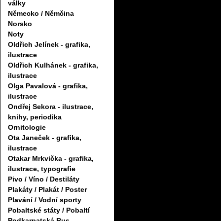
války
Německo / Němčina
Norsko
Noty
Oldřich Jelínek - grafika,
ilustrace
Oldřich Kulhánek - grafika,
ilustrace
Olga Pavalová - grafika,
ilustrace
Ondřej Sekora - ilustrace,
knihy, periodika
Ornitologie
Ota Janeček - grafika,
ilustrace
Otakar Mrkvička - grafika,
ilustrace, typografie
Pivo / Víno / Destiláty
Plakáty / Plakát / Poster
Plavání / Vodní sporty
Pobaltské státy / Pobaltí
Podkarpatská Rus