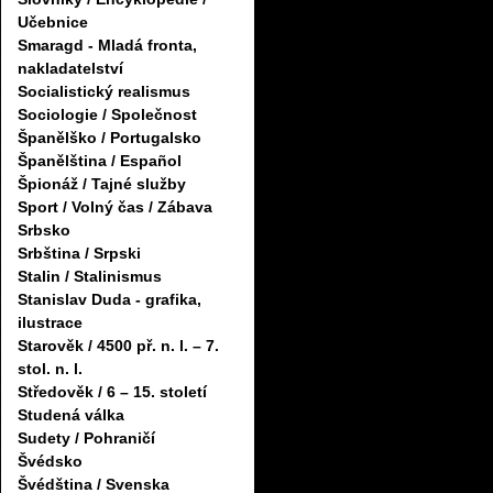
Učebnice
Smaragd - Mladá fronta,
nakladatelství
Socialistický realismus
Sociologie / Společnost
Španělško / Portugalsko
Španělština / Español
Špionáž / Tajné služby
Sport / Volný čas / Zábava
Srbsko
Srbština / Srpski
Stalin / Stalinismus
Stanislav Duda - grafika,
ilustrace
Starověk / 4500 př. n. l. – 7.
stol. n. l.
Středověk / 6 – 15. století
Studená válka
Sudety / Pohraničí
Švédsko
Švédština / Svenska