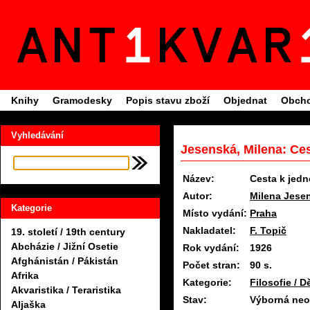
Knihy
Gramodesky
Popis stavu zboží
Objednat
Obcho
Vyhledávání
Jesenská, Milena: Ces
Název:
Cesta k jed
Autor:
Milena Jese
Kategorie
Místo vydání:
Praha
Nakladatel:
F. Topič
19. století / 19th century
Abcházie / Jižní Osetie
Rok vydání:
1926
Afghánistán / Pákistán
Počet stran:
90 s.
Afrika
Kategorie:
Filosofie / D
Akvaristika / Teraristika
Stav:
Výborná neo
Aljaška