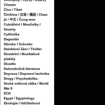
Chemie
Čína / Tibet
Čínština / 汉语 / 漢語 / Chan-
jü / 中文 / Čung-wen
Cukrářství / Moučníky /
Dezerty
Cyklistika
Dagestán
Dánsko / Grónsko
Detektivní žánr / Thriller
Divadelní / Muzikálové
plakáty
Divadlo
Dobrodružná literatura
Doprava / Dopravní technika
Drogy / Psychedelika
Druhá světová válka / World
War II
ECH
Egypt / Egyptology
Ekologie / Udržitelnost