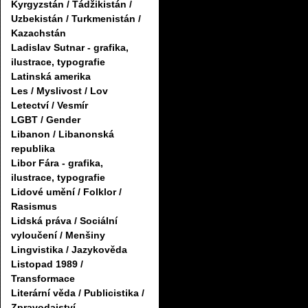
Kyrgyzstán / Tádžikistán /
Uzbekistán / Turkmenistán /
Kazachstán
Ladislav Sutnar - grafika,
ilustrace, typografie
Latinská amerika
Les / Myslivost / Lov
Letectví / Vesmír
LGBT / Gender
Libanon / Libanonská
republika
Libor Fára - grafika,
ilustrace, typografie
Lidové umění / Folklor /
Rasismus
Lidská práva / Sociální
vyloučení / Menšiny
Lingvistika / Jazykověda
Listopad 1989 /
Transformace
Literární věda / Publicistika /
Zpravodajství