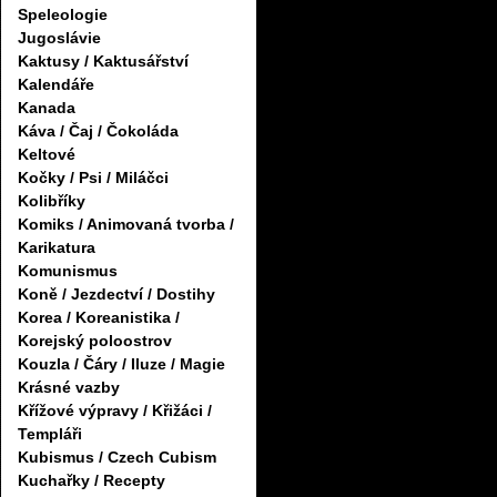
Speleologie
Jugoslávie
Kaktusy / Kaktusářství
Kalendáře
Kanada
Káva / Čaj / Čokoláda
Keltové
Kočky / Psi / Miláčci
Kolibříky
Komiks / Animovaná tvorba /
Karikatura
Komunismus
Koně / Jezdectví / Dostihy
Korea / Koreanistika /
Korejský poloostrov
Kouzla / Čáry / Iluze / Magie
Krásné vazby
Křížové výpravy / Křižáci /
Templáři
Kubismus / Czech Cubism
Kuchařky / Recepty