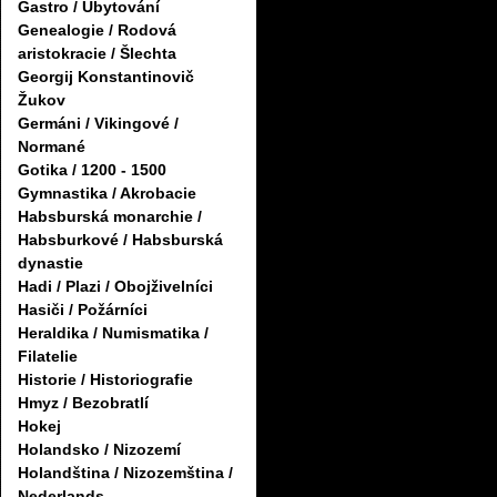
Gastro / Ubytování
Genealogie / Rodová
aristokracie / Šlechta
Georgij Konstantinovič
Žukov
Germáni / Vikingové /
Normané
Gotika / 1200 - 1500
Gymnastika / Akrobacie
Habsburská monarchie /
Habsburkové / Habsburská
dynastie
Hadi / Plazi / Obojživelníci
Hasiči / Požárníci
Heraldika / Numismatika /
Filatelie
Historie / Historiografie
Hmyz / Bezobratlí
Hokej
Holandsko / Nizozemí
Holandština / Nizozemština /
Nederlands