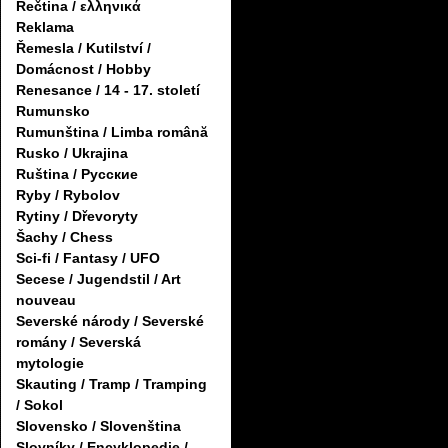
Řečtina / ελληνικά
Reklama
Řemesla / Kutilství /
Domácnost / Hobby
Renesance / 14 - 17. století
Rumunsko
Rumunština / Limba română
Rusko / Ukrajina
Ruština / Русские
Ryby / Rybolov
Rytiny / Dřevoryty
Šachy / Chess
Sci-fi / Fantasy / UFO
Secese / Jugendstil / Art
nouveau
Severské národy / Severské
romány / Severská
mytologie
Skauting / Tramp / Tramping
/ Sokol
Slovensko / Slovenština
Slovníky / Encyklopedie /