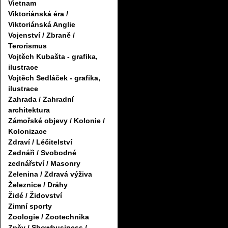
Vietnam
Viktoriánská éra /
Viktoriánská Anglie
Vojenství / Zbraně /
Terorismus
Vojtěch Kubašta - grafika,
ilustrace
Vojtěch Sedláček - grafika,
ilustrace
Zahrada / Zahradní
architektura
Zámořské objevy / Kolonie /
Kolonizace
Zdraví / Léčitelství
Zednáři / Svobodné
zednářství / Masonry
Zelenina / Zdravá výživa
Železnice / Dráhy
Židé / Židovství
Zimní sporty
Zoologie / Zootechnika
Zpěv / Showbusiness /