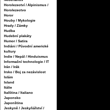
Horolezectví / Alpinismus /
Horolezectvo
Horor
Houby / Mykologie
Hrady / Zámky
Hudba
Hudební plakáty
Humor / Satira
Indiáni / Původní americké
kultury
Indie / Nepál / Hinduismus
Informační technologie / IT
Irán / Irák
Irsko / Boj za nezávislost
Islám
Island
Itálie
Italština / Italiano
Japonsko
Japonština
Jeskyně / Jeskyňářství /