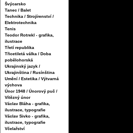
Švýcarsko
Tanec / Balet
Technika / Strojírenství /
Elektrotechnika
Tenis
Teodor Rotrekl - grafika,
ilustrace
Třetí republika
Třicetiletá válka / Doba
pobělohorská
Ukrajinský jazyk /
Ukrajinština / Rusínština
Umění / Estetika / Výtvarná
výchova
Únor 1948 / Únorový puč /
Vítězný únor
Václav Bláha - grafika,
ilustrace, typografie
Václav Sivko - grafika,
ilustrace, typografie
Včelařství