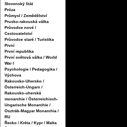
Slovenský štát
Próza
Průmysl / Zemědělství
Prusko-rakouská válka
Průvodce nové /
Cestovatelství
Průvodce staré / Turistika
První
První republika
První světová válka / World
War I
Psychologie / Pedagogika /
Výchova
Rakousko-Uhersko /
Österreich-Ungarn /
Rakousko-uherská
monarchie / Österreichisch-
Ungarische Monarchie /
Osztrák-Magyar Monarchia /
RU
Řecko / Kréta / Kypr / Malta