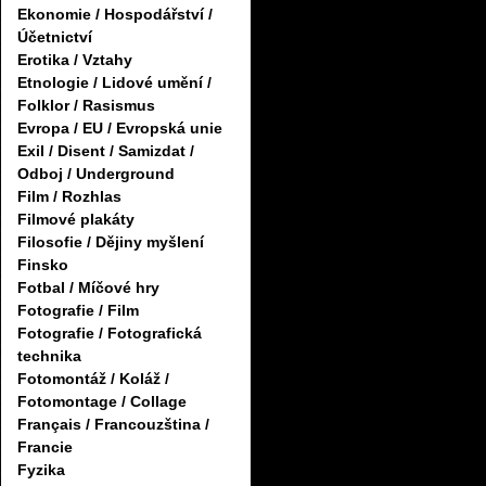
Ekonomie / Hospodářství /
Účetnictví
Erotika / Vztahy
Etnologie / Lidové umění /
Folklor / Rasismus
Evropa / EU / Evropská unie
Exil / Disent / Samizdat /
Odboj / Underground
Film / Rozhlas
Filmové plakáty
Filosofie / Dějiny myšlení
Finsko
Fotbal / Míčové hry
Fotografie / Film
Fotografie / Fotografická
technika
Fotomontáž / Koláž /
Fotomontage / Collage
Français / Francouzština /
Francie
Fyzika