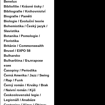
Benelux
Bibliofilie / Krásné tisky /
Bibliografie / Knihovnictví
Biografie / Paměti
Biologie / Evoluční teorie
Bohemistika / Český jazyk /
Slavistika
Botanika / Pomologie /
Floristika
Británie / Commonwealth
Brusel / EXPO 58
Bulharsko
Bulharština / Български
език
Časopisy / Periodika
Černá Amerika / Jazz / Swing
/ Rap / Funk
Černý román / Krváky / Brak
/ Naivní román / Kýč
Československé legie /
Legionáři / Anabáze
Cestopisy / Výzvy / Objevy