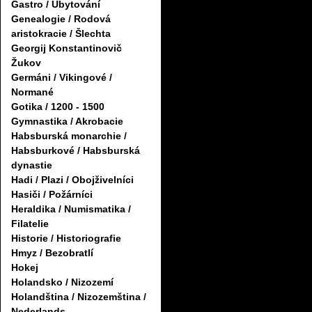
Gastro / Ubytování
Genealogie / Rodová
aristokracie / Šlechta
Georgij Konstantinovič
Žukov
Germáni / Vikingové /
Normané
Gotika / 1200 - 1500
Gymnastika / Akrobacie
Habsburská monarchie /
Habsburkové / Habsburská
dynastie
Hadi / Plazi / Obojživelníci
Hasiči / Požárníci
Heraldika / Numismatika /
Filatelie
Historie / Historiografie
Hmyz / Bezobratlí
Hokej
Holandsko / Nizozemí
Holandština / Nizozemština /
Nederlands