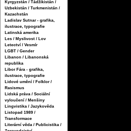
Kyrgyzstán / Tádžikistán /
Uzbekistán / Turkmenistán /
Kazachstán
Ladislav Sutnar - grafika,
ilustrace, typografie
Latinská amerika
Les / Myslivost / Lov
Letectví / Vesmír
LGBT / Gender
Libanon / Libanonská
republika
Libor Fára - grafika,
ilustrace, typografie
Lidové umění / Folklor /
Rasismus
Lidská práva / Sociální
vyloučení / Menšiny
Lingvistika / Jazykověda
Listopad 1989 /
Transformace
Literární věda / Publicistika /
Zpravodajství