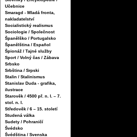
Učebnice
Smaragd - Mladá fronta,
nakladatelství
Socialistický realismus
Sociologie / Společnost
Španělško / Portugalsko
Španělština / Español
Špionáž / Tajné služby
Sport / Volný čas / Zábava
Srbsko
Srbština / Srpski
Stalin / Stalinismus
Stanislav Duda - grafika,
ilustrace
Starověk / 4500 př. n. l. – 7.
stol. n. l.
Středověk / 6 – 15. století
Studená válka
Sudety / Pohraničí
Švédsko
Švédština / Svenska