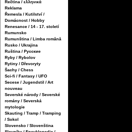
Řečtina / ελληνικά
Reklama
Řemesla / Kutilství /
Domácnost / Hobby
Renesance / 14 - 17. století
Rumunsko
Rumunština / Limba română
Rusko / Ukrajina
Ruština / Русские
Ryby / Rybolov
Rytiny / Dřevoryty
Šachy / Chess
Sci-fi / Fantasy / UFO
Secese / Jugendstil / Art
nouveau
Severské národy / Severské
romány / Severská
mytologie
Skauting / Tramp / Tramping
/ Sokol
Slovensko / Slovenština
Slovníky / Encyklopedie /