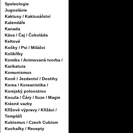
Speleologie
Jugoslávie
Kaktusy / Kaktusářství
Kalendáře
Kanada
Káva / Čaj / Čokoláda
Keltové
Kočky / Psi / Miláčci
Kolibříky
Komiks / Animovaná tvorba /
Karikatura
Komunismus
Koně / Jezdectví / Dostihy
Korea / Koreanistika /
Korejský poloostrov
Kouzla / Čáry / Iluze / Magie
Krásné vazby
Křížové výpravy / Křižáci /
Templáři
Kubismus / Czech Cubism
Kuchařky / Recepty