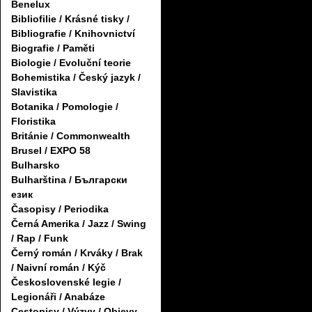
Benelux
Bibliofilie / Krásné tisky /
Bibliografie / Knihovnictví
Biografie / Paměti
Biologie / Evoluční teorie
Bohemistika / Český jazyk /
Slavistika
Botanika / Pomologie /
Floristika
Británie / Commonwealth
Brusel / EXPO 58
Bulharsko
Bulharština / Български
език
Časopisy / Periodika
Černá Amerika / Jazz / Swing
/ Rap / Funk
Černý román / Krváky / Brak
/ Naivní román / Kýč
Československé legie /
Legionáři / Anabáze
Cestopisy / Výzvy / Objevy