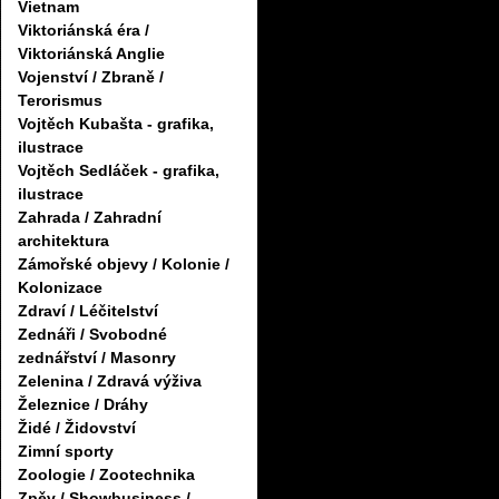
Vietnam
Viktoriánská éra /
Viktoriánská Anglie
Vojenství / Zbraně /
Terorismus
Vojtěch Kubašta - grafika,
ilustrace
Vojtěch Sedláček - grafika,
ilustrace
Zahrada / Zahradní
architektura
Zámořské objevy / Kolonie /
Kolonizace
Zdraví / Léčitelství
Zednáři / Svobodné
zednářství / Masonry
Zelenina / Zdravá výživa
Železnice / Dráhy
Židé / Židovství
Zimní sporty
Zoologie / Zootechnika
Zpěv / Showbusiness /