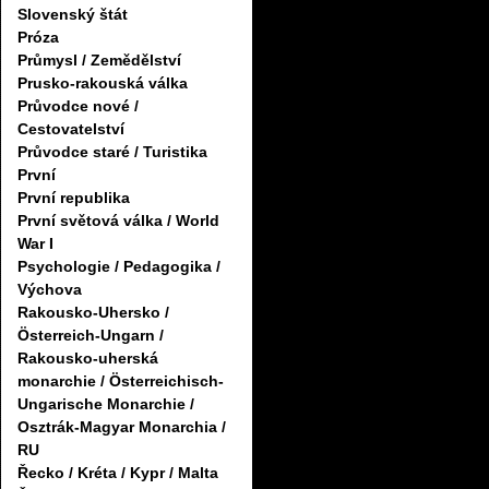
Slovenský štát
Próza
Průmysl / Zemědělství
Prusko-rakouská válka
Průvodce nové /
Cestovatelství
Průvodce staré / Turistika
První
První republika
První světová válka / World
War I
Psychologie / Pedagogika /
Výchova
Rakousko-Uhersko /
Österreich-Ungarn /
Rakousko-uherská
monarchie / Österreichisch-
Ungarische Monarchie /
Osztrák-Magyar Monarchia /
RU
Řecko / Kréta / Kypr / Malta