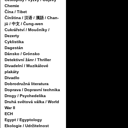
Chemie
Čína / Tibet
Čínština / 汉语 / 漢語 / Chan-
jü / 中文 / Čung-wen
Cukrářství / Moučníky /
Dezerty
Cyklistika
Dagestán
Dánsko / Grónsko
Detektivní žánr / Thriller
Divadelní / Muzikálové
plakáty
Divadlo
Dobrodružná literatura
Doprava / Dopravní technika
Drogy / Psychedelika
Druhá světová válka / World
War II
ECH
Egypt / Egyptology
Ekologie / Udržitelnost