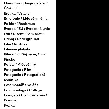
Ekonomie / Hospodářství /
Účetnictví
Erotika / Vztahy
Etnologie / Lidové umění /
Folklor / Rasismus
Evropa / EU / Evropská unie
Exil / Disent / Samizdat /
Odboj / Underground
Film / Rozhlas
Filmové plakáty
Filosofie / Dějiny myšlení
Finsko
Fotbal / Míčové hry
Fotografie / Film
Fotografie / Fotografická
technika
Fotomontáž / Koláž /
Fotomontage / Collage
Français / Francouzština /
Francie
Fyzika