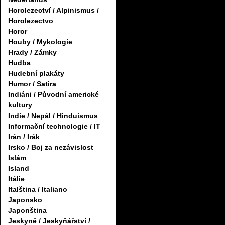
Horolezectví / Alpinismus /
Horolezectvo
Horor
Houby / Mykologie
Hrady / Zámky
Hudba
Hudební plakáty
Humor / Satira
Indiáni / Původní americké
kultury
Indie / Nepál / Hinduismus
Informační technologie / IT
Irán / Irák
Irsko / Boj za nezávislost
Islám
Island
Itálie
Italština / Italiano
Japonsko
Japonština
Jeskyně / Jeskyňářství /