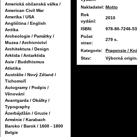
Americká občanská válka /
Nakladatel:
Motto
American Civil War
Rok
Amerika / USA
2010
vydání:
Angličtina / English
ISBN:
978-80-7246-53
Antika
Archeologie / Památky /
Počet
279 s.
Muzea / Archivnictví
stran:
Architektura / Design
Kategorie:
Pragensie / Kn
Arktida / Antarktida
Stav:
Výborná origin
Asie / Buddhismus
Atletika
Austrálie / Nový Zéland /
Tichomoří
Autogramy / Podpis /
Věnování
Avantgarda / Obálky /
Typography
Ázerbájdžán / Gruzie /
Arménie / Karabach
Baroko / Barok / 1600 - 1800
Belgie