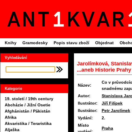
Knihy
Gramodesky
Popis stavu zboží
Objednat
Obcho
Vyhledávání
Jarolímková, Stanisl
...aneb Historie Pra
Co v průvodcíc
Název:
snadnému zap
Kategorie
Autor:
Stanislava Jar
19. století / 19th century
Ilustrátor:
Jiří Filípek
Abcházie / Jižní Osetie
Ilustrátor:
Petr Jarolímek
Afghánistán / Pákistán
Afrika
Vydání:
2.
Akvaristika / Teraristika
Místo
Praha
Aljaška
vydání: