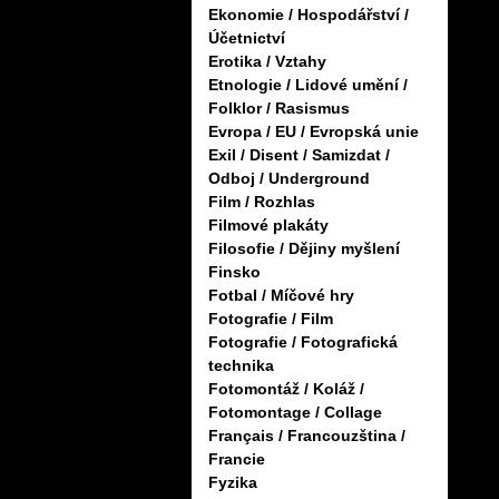
Ekonomie / Hospodářství /
Účetnictví
Erotika / Vztahy
Etnologie / Lidové umění /
Folklor / Rasismus
Evropa / EU / Evropská unie
Exil / Disent / Samizdat /
Odboj / Underground
Film / Rozhlas
Filmové plakáty
Filosofie / Dějiny myšlení
Finsko
Fotbal / Míčové hry
Fotografie / Film
Fotografie / Fotografická
technika
Fotomontáž / Koláž /
Fotomontage / Collage
Français / Francouzština /
Francie
Fyzika