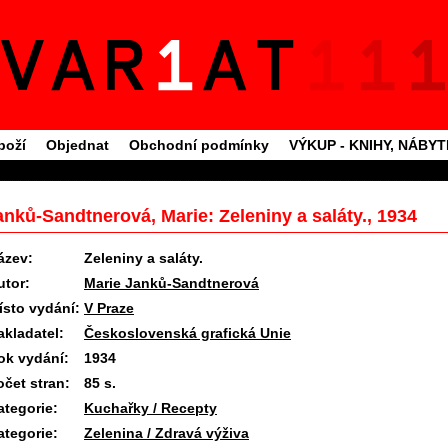
boží
Objednat
Obchodní podmínky
VÝKUP - KNIHY, NÁBY
anků-Sandtnerová, Marie: Zeleniny a saláty., 1934
ázev:
Zeleniny a saláty.
utor:
Marie Janků-Sandtnerová
ísto vydání:
V Praze
akladatel:
Československá grafická Unie
ok vydání:
1934
očet stran:
85 s.
ategorie:
Kuchařky / Recepty
ategorie:
Zelenina / Zdravá výživa