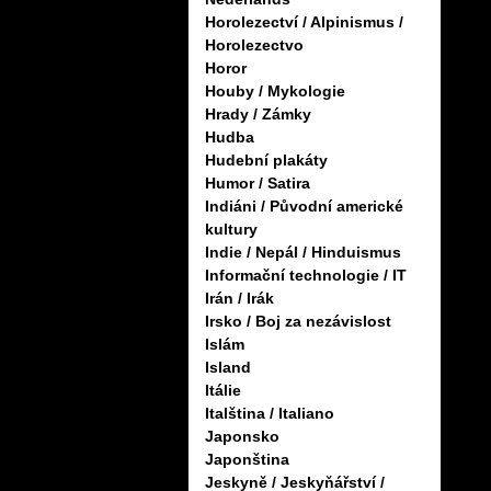
Horolezectví / Alpinismus /
Horolezectvo
Horor
Houby / Mykologie
Hrady / Zámky
Hudba
Hudební plakáty
Humor / Satira
Indiáni / Původní americké
kultury
Indie / Nepál / Hinduismus
Informační technologie / IT
Irán / Irák
Irsko / Boj za nezávislost
Islám
Island
Itálie
Italština / Italiano
Japonsko
Japonština
Jeskyně / Jeskyňářství /