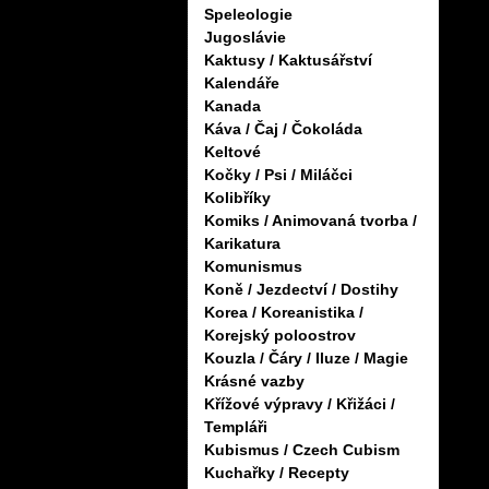
Speleologie
Jugoslávie
Kaktusy / Kaktusářství
Kalendáře
Kanada
Káva / Čaj / Čokoláda
Keltové
Kočky / Psi / Miláčci
Kolibříky
Komiks / Animovaná tvorba /
Karikatura
Komunismus
Koně / Jezdectví / Dostihy
Korea / Koreanistika /
Korejský poloostrov
Kouzla / Čáry / Iluze / Magie
Krásné vazby
Křížové výpravy / Křižáci /
Templáři
Kubismus / Czech Cubism
Kuchařky / Recepty