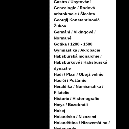
Gastro / Ubytování
Genealogie / Rodová
aristokracie / Šlechta
Georgij Konstantinovič
Žukov
Germáni / Vikingové /
Normané
Gotika / 1200 - 1500
Gymnastika / Akrobacie
Habsburská monarchie /
Habsburkové / Habsburská
dynastie
Hadi / Plazi / Obojživelníci
Hasiči / Požárníci
Heraldika / Numismatika /
Filatelie
Historie / Historiografie
Hmyz / Bezobratlí
Hokej
Holandsko / Nizozemí
Holandština / Nizozemština /
Nederlands