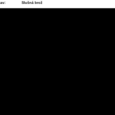
tav:
Slušná brož
4.8.2026 09:13 #1989