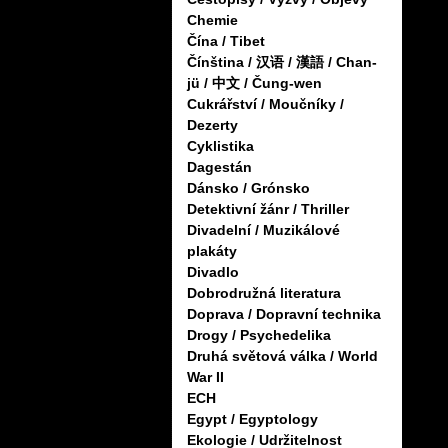
Chemie
Čína / Tibet
Čínština / 汉语 / 漢語 / Chan-
jü / 中文 / Čung-wen
Cukrářství / Moučníky /
Dezerty
Cyklistika
Dagestán
Dánsko / Grónsko
Detektivní žánr / Thriller
Divadelní / Muzikálové
plakáty
Divadlo
Dobrodružná literatura
Doprava / Dopravní technika
Drogy / Psychedelika
Druhá světová válka / World
War II
ECH
Egypt / Egyptology
Ekologie / Udržitelnost