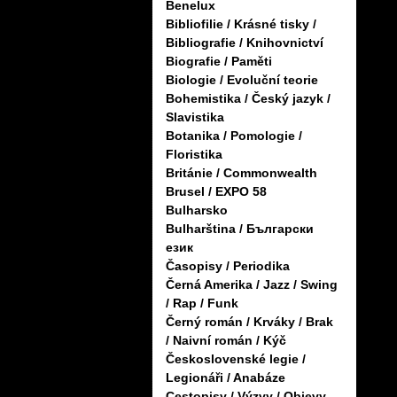
Benelux
Bibliofilie / Krásné tisky /
Bibliografie / Knihovnictví
Biografie / Paměti
Biologie / Evoluční teorie
Bohemistika / Český jazyk /
Slavistika
Botanika / Pomologie /
Floristika
Británie / Commonwealth
Brusel / EXPO 58
Bulharsko
Bulharština / Български
език
Časopisy / Periodika
Černá Amerika / Jazz / Swing
/ Rap / Funk
Černý román / Krváky / Brak
/ Naivní román / Kýč
Československé legie /
Legionáři / Anabáze
Cestopisy / Výzvy / Objevy