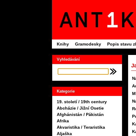
Knihy
Gramodesky
Popis stavu z
Vyhledávání
J
N
A
Kategorie
M
N
19. století / 19th century
Abcházie / Jižní Osetie
R
Afghánistán / Pákistán
P
Afrika
K
Akvaristika / Teraristika
K
Aljaška