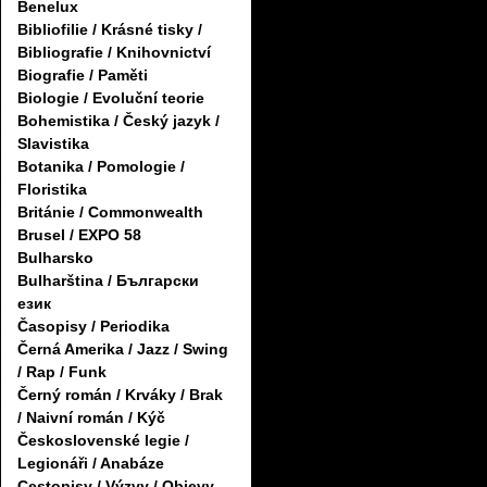
Benelux
Bibliofilie / Krásné tisky /
Bibliografie / Knihovnictví
Biografie / Paměti
Biologie / Evoluční teorie
Bohemistika / Český jazyk /
Slavistika
Botanika / Pomologie /
Floristika
Británie / Commonwealth
Brusel / EXPO 58
Bulharsko
Bulharština / Български
език
Časopisy / Periodika
Černá Amerika / Jazz / Swing
/ Rap / Funk
Černý román / Krváky / Brak
/ Naivní román / Kýč
Československé legie /
Legionáři / Anabáze
Cestopisy / Výzvy / Objevy