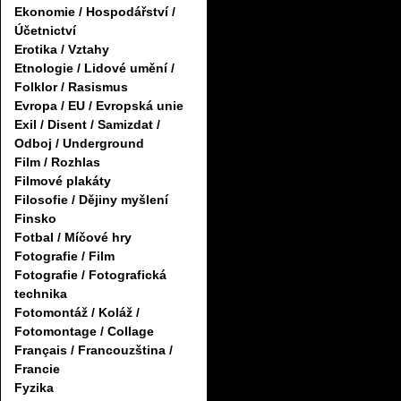
Ekonomie / Hospodářství /
Účetnictví
Erotika / Vztahy
Etnologie / Lidové umění /
Folklor / Rasismus
Evropa / EU / Evropská unie
Exil / Disent / Samizdat /
Odboj / Underground
Film / Rozhlas
Filmové plakáty
Filosofie / Dějiny myšlení
Finsko
Fotbal / Míčové hry
Fotografie / Film
Fotografie / Fotografická
technika
Fotomontáž / Koláž /
Fotomontage / Collage
Français / Francouzština /
Francie
Fyzika