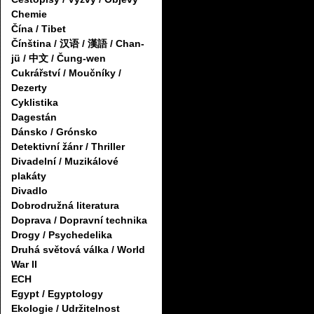
Chemie
Čína / Tibet
Čínština / 汉语 / 漢語 / Chan-
jü / 中文 / Čung-wen
Cukrářství / Moučníky /
Dezerty
Cyklistika
Dagestán
Dánsko / Grónsko
Detektivní žánr / Thriller
Divadelní / Muzikálové
plakáty
Divadlo
Dobrodružná literatura
Doprava / Dopravní technika
Drogy / Psychedelika
Druhá světová válka / World
War II
ECH
Egypt / Egyptology
Ekologie / Udržitelnost