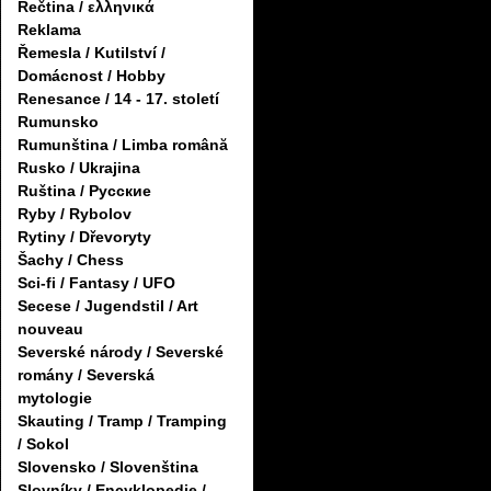
Řečtina / ελληνικά
Reklama
Řemesla / Kutilství /
Domácnost / Hobby
Renesance / 14 - 17. století
Rumunsko
Rumunština / Limba română
Rusko / Ukrajina
Ruština / Русские
Ryby / Rybolov
Rytiny / Dřevoryty
Šachy / Chess
Sci-fi / Fantasy / UFO
Secese / Jugendstil / Art
nouveau
Severské národy / Severské
romány / Severská
mytologie
Skauting / Tramp / Tramping
/ Sokol
Slovensko / Slovenština
Slovníky / Encyklopedie /