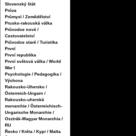
Slovenský štát
Próza
Průmysl / Zemědělství
Prusko-rakouská válka
Průvodce nové /
Cestovatelství
Průvodce staré / Turistika
První
První republika
První světová válka / World
War I
Psychologie / Pedagogika /
Výchova
Rakousko-Uhersko /
Österreich-Ungarn /
Rakousko-uherská
monarchie / Österreichisch-
Ungarische Monarchie /
Osztrák-Magyar Monarchia /
RU
Řecko / Kréta / Kypr / Malta