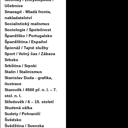
Učebnice
Smaragd - Mladá fronta,
nakladatelství
Socialistický realismus
Sociologie / Společnost
Španělško / Portugalsko
Španělština / Español
Špionáž / Tajné služby
Sport / Volný čas / Zábava
Srbsko
Srbština / Srpski
Stalin / Stalinismus
Stanislav Duda - grafika,
ilustrace
Starověk / 4500 př. n. l. – 7.
stol. n. l.
Středověk / 6 – 15. století
Studená válka
Sudety / Pohraničí
Švédsko
Švédština / Svenska