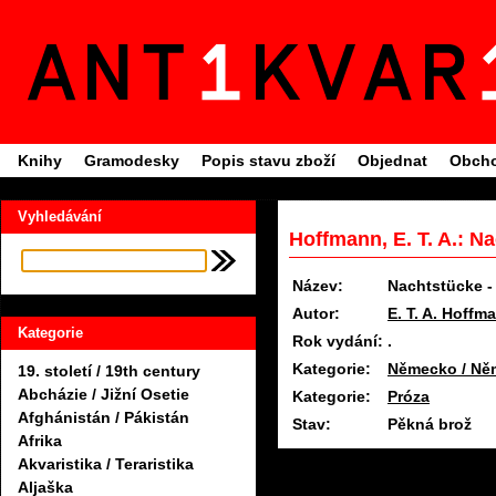
Knihy
Gramodesky
Popis stavu zboží
Objednat
Obcho
Vyhledávání
Hoffmann, E. T. A.: Na
Název:
Nachtstücke -
Autor:
E. T. A. Hoffm
Kategorie
Rok vydání:
.
Kategorie:
Německo / Ně
19. století / 19th century
Abcházie / Jižní Osetie
Kategorie:
Próza
Afghánistán / Pákistán
Stav:
Pěkná brož
Afrika
Akvaristika / Teraristika
Aljaška