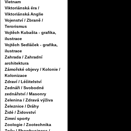
Vietnam
Viktoriánská éra /
Viktoriánská Anglie
Vojenství / Zbraně /
Terorismus
Vojtěch Kubašta - grafika,
ilustrace
Vojtěch Sedláček - grafika,
ilustrace
Zahrada / Zahradní
architektura
Zámořské objevy / Kolonie /
Kolonizace
Zdraví / Léčitelství
Zednáři / Svobodné
zednářství / Masonry
Zelenina / Zdravá výživa
Železnice / Dráhy
Židé / Židovství
Zimní sporty
Zoologie / Zootechnika
Zpěv / Showbusiness /