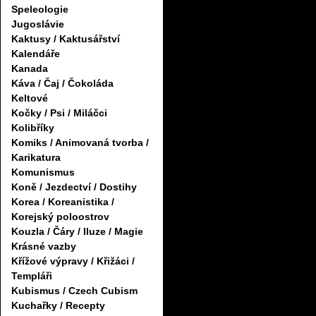
Speleologie
Jugoslávie
Kaktusy / Kaktusářství
Kalendáře
Kanada
Káva / Čaj / Čokoláda
Keltové
Kočky / Psi / Miláčci
Kolibříky
Komiks / Animovaná tvorba /
Karikatura
Komunismus
Koně / Jezdectví / Dostihy
Korea / Koreanistika /
Korejský poloostrov
Kouzla / Čáry / Iluze / Magie
Krásné vazby
Křížové výpravy / Křižáci /
Templáři
Kubismus / Czech Cubism
Kuchařky / Recepty