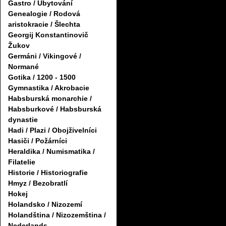
Gastro / Ubytování
Genealogie / Rodová
aristokracie / Šlechta
Georgij Konstantinovič
Žukov
Germáni / Vikingové /
Normané
Gotika / 1200 - 1500
Gymnastika / Akrobacie
Habsburská monarchie /
Habsburkové / Habsburská
dynastie
Hadi / Plazi / Obojživelníci
Hasiči / Požárníci
Heraldika / Numismatika /
Filatelie
Historie / Historiografie
Hmyz / Bezobratlí
Hokej
Holandsko / Nizozemí
Holandština / Nizozemština /
Nederlands