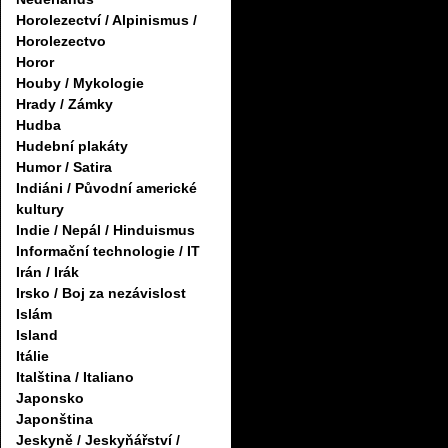
Horolezectví / Alpinismus /
Horolezectvo
Horor
Houby / Mykologie
Hrady / Zámky
Hudba
Hudební plakáty
Humor / Satira
Indiáni / Původní americké
kultury
Indie / Nepál / Hinduismus
Informační technologie / IT
Irán / Irák
Irsko / Boj za nezávislost
Islám
Island
Itálie
Italština / Italiano
Japonsko
Japonština
Jeskyně / Jeskyňářství /