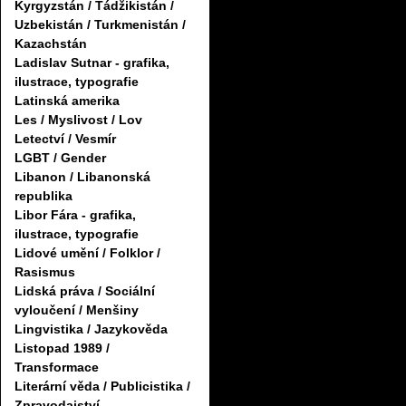
Kyrgyzstán / Tádžikistán /
Uzbekistán / Turkmenistán /
Kazachstán
Ladislav Sutnar - grafika,
ilustrace, typografie
Latinská amerika
Les / Myslivost / Lov
Letectví / Vesmír
LGBT / Gender
Libanon / Libanonská
republika
Libor Fára - grafika,
ilustrace, typografie
Lidové umění / Folklor /
Rasismus
Lidská práva / Sociální
vyloučení / Menšiny
Lingvistika / Jazykověda
Listopad 1989 /
Transformace
Literární věda / Publicistika /
Zpravodajství