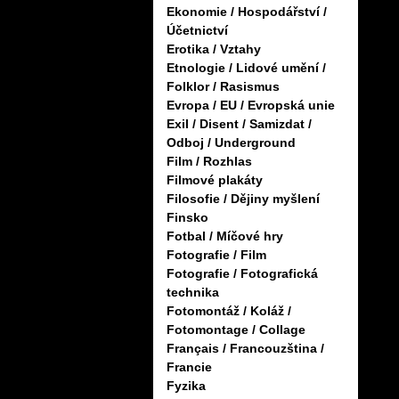
Ekonomie / Hospodářství /
Účetnictví
Erotika / Vztahy
Etnologie / Lidové umění /
Folklor / Rasismus
Evropa / EU / Evropská unie
Exil / Disent / Samizdat /
Odboj / Underground
Film / Rozhlas
Filmové plakáty
Filosofie / Dějiny myšlení
Finsko
Fotbal / Míčové hry
Fotografie / Film
Fotografie / Fotografická
technika
Fotomontáž / Koláž /
Fotomontage / Collage
Français / Francouzština /
Francie
Fyzika