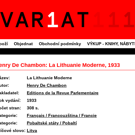
boží
Objednat
Obchodní podmínky
VÝKUP - KNIHY, NÁBY
enry De Chambon: La Lithuanie Moderne, 1933
ázev:
La Lithuanie Moderne
utor:
Henry De Chambon
akladatel:
Editions de la Revue Parlementaire
ok vydání:
1933
očet stran:
308 s.
ategorie:
Français / Francouzština / Francie
ategorie:
Pobaltské státy / Pobaltí
líčové slovo:
Litva