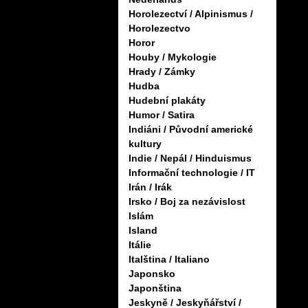
Horolezectví / Alpinismus /
Horolezectvo
Horor
Houby / Mykologie
Hrady / Zámky
Hudba
Hudební plakáty
Humor / Satira
Indiáni / Původní americké
kultury
Indie / Nepál / Hinduismus
Informační technologie / IT
Irán / Irák
Irsko / Boj za nezávislost
Islám
Island
Itálie
Italština / Italiano
Japonsko
Japonština
Jeskyně / Jeskyňářství /