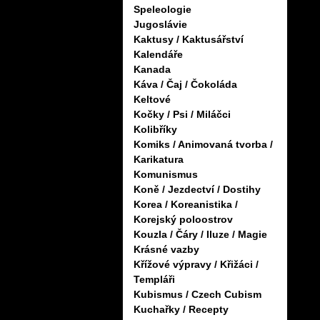
Speleologie
Jugoslávie
Kaktusy / Kaktusářství
Kalendáře
Kanada
Káva / Čaj / Čokoláda
Keltové
Kočky / Psi / Miláčci
Kolibříky
Komiks / Animovaná tvorba /
Karikatura
Komunismus
Koně / Jezdectví / Dostihy
Korea / Koreanistika /
Korejský poloostrov
Kouzla / Čáry / Iluze / Magie
Krásné vazby
Křížové výpravy / Křižáci /
Templáři
Kubismus / Czech Cubism
Kuchařky / Recepty