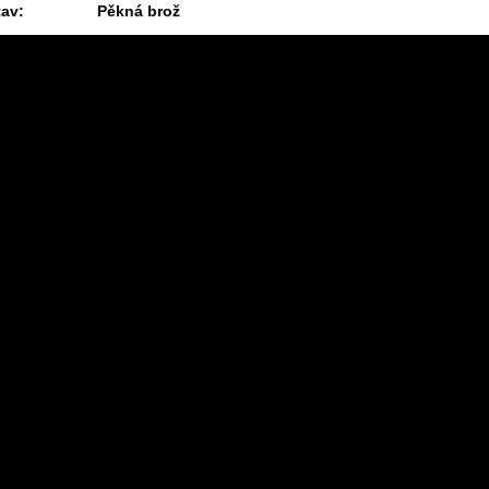
tav:
Pěkná brož
11.7.2026 08:11 #1713