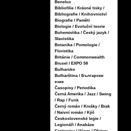
Benelux
Bibliofilie / Krásné tisky /
Bibliografie / Knihovnictví
Biografie / Paměti
Biologie / Evoluční teorie
Bohemistika / Český jazyk /
Slavistika
Botanika / Pomologie /
Floristika
Británie / Commonwealth
Brusel / EXPO 58
Bulharsko
Bulharština / Български
език
Časopisy / Periodika
Černá Amerika / Jazz / Swing
/ Rap / Funk
Černý román / Krváky / Brak
/ Naivní román / Kýč
Československé legie /
Legionáři / Anabáze
Cestopisy / Výzvy / Objevy