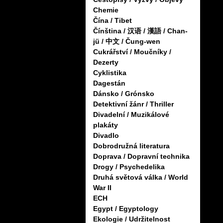
Chemie
Čína / Tibet
Čínština / 汉语 / 漢語 / Chan-
jü / 中文 / Čung-wen
Cukrářství / Moučníky /
Dezerty
Cyklistika
Dagestán
Dánsko / Grónsko
Detektivní žánr / Thriller
Divadelní / Muzikálové
plakáty
Divadlo
Dobrodružná literatura
Doprava / Dopravní technika
Drogy / Psychedelika
Druhá světová válka / World
War II
ECH
Egypt / Egyptology
Ekologie / Udržitelnost