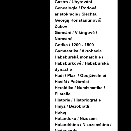
Gastro / Ubytování
Genealogie / Rodová
aristokracie / Šlechta
Georgij Konstantinovič
Žukov
Germáni / Vikingové /
Normané
Gotika / 1200 - 1500
Gymnastika / Akrobacie
Habsburská monarchie /
Habsburkové / Habsburská
dynastie
Hadi / Plazi / Obojživelníci
Hasiči / Požárníci
Heraldika / Numismatika /
Filatelie
Historie / Historiografie
Hmyz / Bezobratlí
Hokej
Holandsko / Nizozemí
Holandština / Nizozemština /
Nederlands