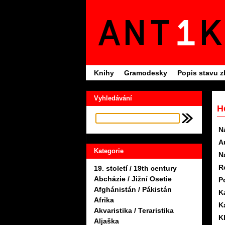
Knihy
Gramodesky
Popis stavu z
Vyhledávání
H
N
A
Kategorie
N
R
19. století / 19th century
Abcházie / Jižní Osetie
P
Afghánistán / Pákistán
K
Afrika
K
Akvaristika / Teraristika
K
Aljaška