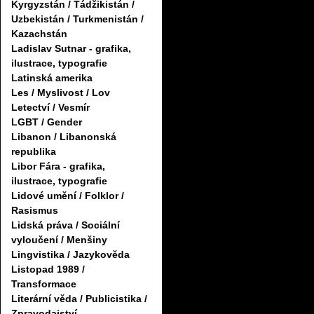
Kyrgyzstán / Tádžikistán /
Uzbekistán / Turkmenistán /
Kazachstán
Ladislav Sutnar - grafika,
ilustrace, typografie
Latinská amerika
Les / Myslivost / Lov
Letectví / Vesmír
LGBT / Gender
Libanon / Libanonská
republika
Libor Fára - grafika,
ilustrace, typografie
Lidové umění / Folklor /
Rasismus
Lidská práva / Sociální
vyloučení / Menšiny
Lingvistika / Jazykověda
Listopad 1989 /
Transformace
Literární věda / Publicistika /
Zpravodajství