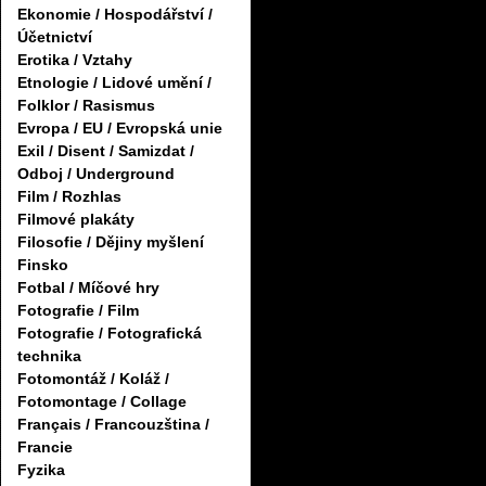
Ekonomie / Hospodářství /
Účetnictví
Erotika / Vztahy
Etnologie / Lidové umění /
Folklor / Rasismus
Evropa / EU / Evropská unie
Exil / Disent / Samizdat /
Odboj / Underground
Film / Rozhlas
Filmové plakáty
Filosofie / Dějiny myšlení
Finsko
Fotbal / Míčové hry
Fotografie / Film
Fotografie / Fotografická
technika
Fotomontáž / Koláž /
Fotomontage / Collage
Français / Francouzština /
Francie
Fyzika