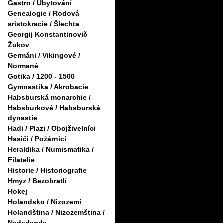
Gastro / Ubytování
Genealogie / Rodová
aristokracie / Šlechta
Georgij Konstantinovič
Žukov
Germáni / Vikingové /
Normané
Gotika / 1200 - 1500
Gymnastika / Akrobacie
Habsburská monarchie /
Habsburkové / Habsburská
dynastie
Hadi / Plazi / Obojživelníci
Hasiči / Požárníci
Heraldika / Numismatika /
Filatelie
Historie / Historiografie
Hmyz / Bezobratlí
Hokej
Holandsko / Nizozemí
Holandština / Nizozemština /
Nederlands