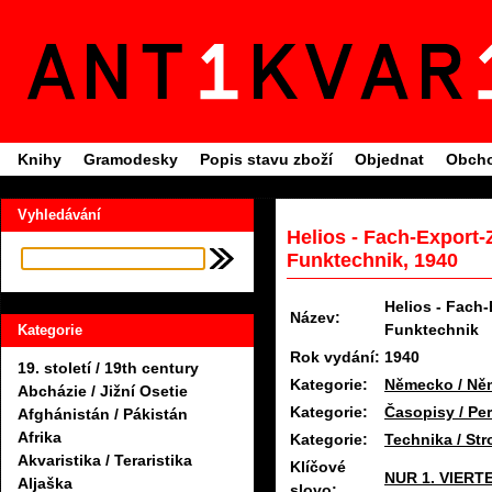
Knihy
Gramodesky
Popis stavu zboží
Objednat
Obcho
Vyhledávání
Helios - Fach-Export-Z
Funktechnik, 1940
Helios - Fach-
Název:
Funktechnik
Kategorie
Rok vydání:
1940
19. století / 19th century
Kategorie:
Německo / Ně
Abcházie / Jižní Osetie
Kategorie:
Časopisy / Per
Afghánistán / Pákistán
Afrika
Kategorie:
Technika / Str
Akvaristika / Teraristika
Klíčové
NUR 1. VIERT
Aljaška
slovo: