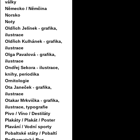
války
Německo / Němčina
Norsko
Noty
Oldřich Jelínek - grafika,
ilustrace
Oldřich Kulhánek - grafika,
ilustrace
Olga Pavalová - grafika,
ilustrace
Ondřej Sekora - ilustrace,
knihy, periodika
Ornitologie
Ota Janeček - grafika,
ilustrace
Otakar Mrkvička - grafika,
ilustrace, typografie
Pivo / Víno / Destiláty
Plakáty / Plakát / Poster
Plavání / Vodní sporty
Pobaltské státy / Pobaltí
Podkarpatská Rus