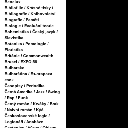
Benelux
Bibliofilie / Krásné tisky /
Bibliografie / Knihovnictví
Biografie / Paměti
Biologie / Evoluční teorie
Bohemistika / Český jazyk /
Slavistika
Botanika / Pomologie /
Floristika
Británie / Commonwealth
Brusel / EXPO 58
Bulharsko
Bulharština / Български
език
Časopisy / Periodika
Černá Amerika / Jazz / Swing
/ Rap / Funk
Černý román / Krváky / Brak
/ Naivní román / Kýč
Československé legie /
Legionáři / Anabáze
Cestopisy / Výzvy / Objevy