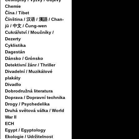
Chemie
Čína / Tibet
Čínština / 汉语 / 漢語 / Chan-
jü / 中文 / Čung-wen
Cukrářství / Moučníky /
Dezerty
Cyklistika
Dagestán
Dánsko / Grónsko
Detektivní žánr / Thriller
Divadelní / Muzikálové
plakáty
Divadlo
Dobrodružná literatura
Doprava / Dopravní technika
Drogy / Psychedelika
Druhá světová válka / World
War II
ECH
Egypt / Egyptology
Ekologie / Udržitelnost