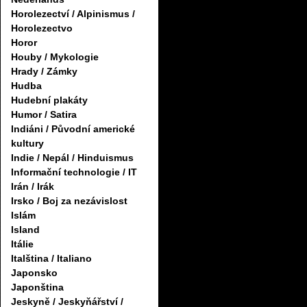
Horolezectví / Alpinismus /
Horolezectvo
Horor
Houby / Mykologie
Hrady / Zámky
Hudba
Hudební plakáty
Humor / Satira
Indiáni / Původní americké
kultury
Indie / Nepál / Hinduismus
Informační technologie / IT
Irán / Irák
Irsko / Boj za nezávislost
Islám
Island
Itálie
Italština / Italiano
Japonsko
Japonština
Jeskyně / Jeskyňářství /