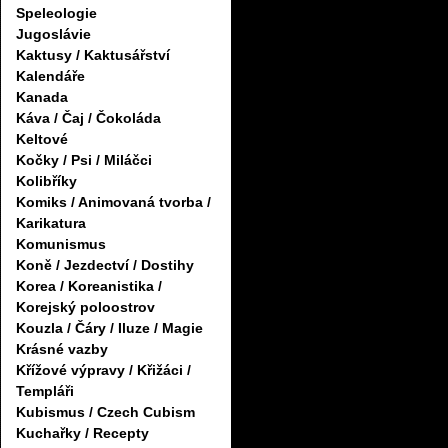
Speleologie
Jugoslávie
Kaktusy / Kaktusářství
Kalendáře
Kanada
Káva / Čaj / Čokoláda
Keltové
Kočky / Psi / Miláčci
Kolibříky
Komiks / Animovaná tvorba /
Karikatura
Komunismus
Koně / Jezdectví / Dostihy
Korea / Koreanistika /
Korejský poloostrov
Kouzla / Čáry / Iluze / Magie
Krásné vazby
Křížové výpravy / Křižáci /
Templáři
Kubismus / Czech Cubism
Kuchařky / Recepty