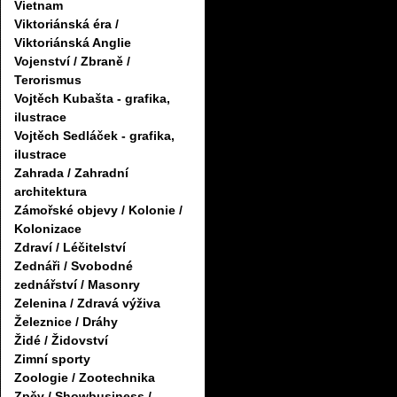
Vietnam
Viktoriánská éra /
Viktoriánská Anglie
Vojenství / Zbraně /
Terorismus
Vojtěch Kubašta - grafika,
ilustrace
Vojtěch Sedláček - grafika,
ilustrace
Zahrada / Zahradní
architektura
Zámořské objevy / Kolonie /
Kolonizace
Zdraví / Léčitelství
Zednáři / Svobodné
zednářství / Masonry
Zelenina / Zdravá výživa
Železnice / Dráhy
Židé / Židovství
Zimní sporty
Zoologie / Zootechnika
Zpěv / Showbusiness /