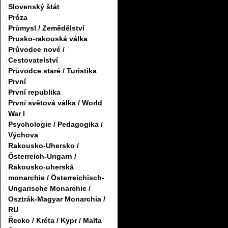
Slovenský štát
Próza
Průmysl / Zemědělství
Prusko-rakouská válka
Průvodce nové /
Cestovatelství
Průvodce staré / Turistika
První
První republika
První světová válka / World
War I
Psychologie / Pedagogika /
Výchova
Rakousko-Uhersko /
Österreich-Ungarn /
Rakousko-uherská
monarchie / Österreichisch-
Ungarische Monarchie /
Osztrák-Magyar Monarchia /
RU
Řecko / Kréta / Kypr / Malta