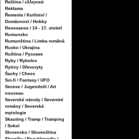
Řečtina / ελληνικά
Reklama
Řemesla / Kutilství /
Domácnost / Hobby
Renesance / 14 - 17. století
Rumunsko
Rumunština / Limba română
Rusko / Ukrajina
Ruština / Русские
Ryby / Rybolov
Rytiny / Dřevoryty
Šachy / Chess
Sci-fi / Fantasy / UFO
Secese / Jugendstil / Art
nouveau
Severské národy / Severské
romány / Severská
mytologie
Skauting / Tramp / Tramping
/ Sokol
Slovensko / Slovenština
Slovníky / Encyklopedie /