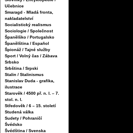
Učebnice
Smaragd - Mladá fronta,
nakladatelství
Socialistický realismus
Sociologie / Společnost
Španělško / Portugalsko
Španělština / Español
Špionáž / Tajné služby
Sport / Volný čas / Zábava
Srbsko
Srbština / Srpski
Stalin / Stalinismus
Stanislav Duda - grafika,
ilustrace
Starověk / 4500 př. n. l. – 7.
stol. n. l.
Středověk / 6 – 15. století
Studená válka
Sudety / Pohraničí
Švédsko
Švédština / Svenska