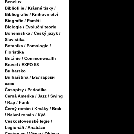
Benelux
Bibliofilie / Krásné tisky /
Bibliografie / Knihovnictví
Biografie / Paměti
Biologie / Evoluční teorie
Bohemistika / Český jazyk /
Slavistika
Botanika / Pomologie /
Floristika
Británie / Commonwealth
Brusel / EXPO 58
Bulharsko
Bulharština / Български
език
Časopisy / Periodika
Černá Amerika / Jazz / Swing
/ Rap / Funk
Černý román / Krváky / Brak
/ Naivní román / Kýč
Československé legie /
Legionáři / Anabáze
Cestopisy / Výzvy / Objevy