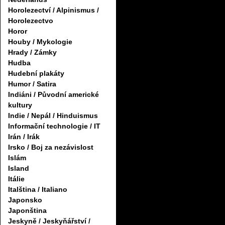
Horolezectví / Alpinismus /
Horolezectvo
Horor
Houby / Mykologie
Hrady / Zámky
Hudba
Hudební plakáty
Humor / Satira
Indiáni / Původní americké
kultury
Indie / Nepál / Hinduismus
Informační technologie / IT
Irán / Irák
Irsko / Boj za nezávislost
Islám
Island
Itálie
Italština / Italiano
Japonsko
Japonština
Jeskyně / Jeskyňářství /