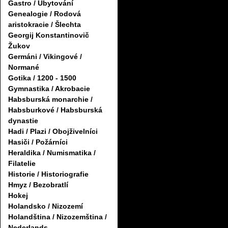
Gastro / Ubytování
Genealogie / Rodová
aristokracie / Šlechta
Georgij Konstantinovič
Žukov
Germáni / Vikingové /
Normané
Gotika / 1200 - 1500
Gymnastika / Akrobacie
Habsburská monarchie /
Habsburkové / Habsburská
dynastie
Hadi / Plazi / Obojživelníci
Hasiči / Požárníci
Heraldika / Numismatika /
Filatelie
Historie / Historiografie
Hmyz / Bezobratlí
Hokej
Holandsko / Nizozemí
Holandština / Nizozemština /
Nederlands