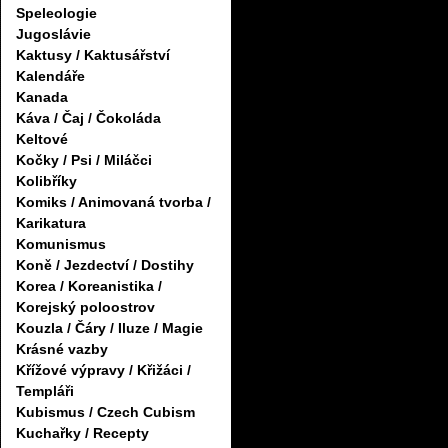
Speleologie
Jugoslávie
Kaktusy / Kaktusářství
Kalendáře
Kanada
Káva / Čaj / Čokoláda
Keltové
Kočky / Psi / Miláčci
Kolibříky
Komiks / Animovaná tvorba /
Karikatura
Komunismus
Koně / Jezdectví / Dostihy
Korea / Koreanistika /
Korejský poloostrov
Kouzla / Čáry / Iluze / Magie
Krásné vazby
Křížové výpravy / Křižáci /
Templáři
Kubismus / Czech Cubism
Kuchařky / Recepty