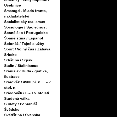
Učebnice
Smaragd - Mladá fronta,
nakladatelství
Socialistický realismus
Sociologie / Společnost
Španělško / Portugalsko
Španělština / Español
Špionáž / Tajné služby
Sport / Volný čas / Zábava
Srbsko
Srbština / Srpski
Stalin / Stalinismus
Stanislav Duda - grafika,
ilustrace
Starověk / 4500 př. n. l. – 7.
stol. n. l.
Středověk / 6 – 15. století
Studená válka
Sudety / Pohraničí
Švédsko
Švédština / Svenska