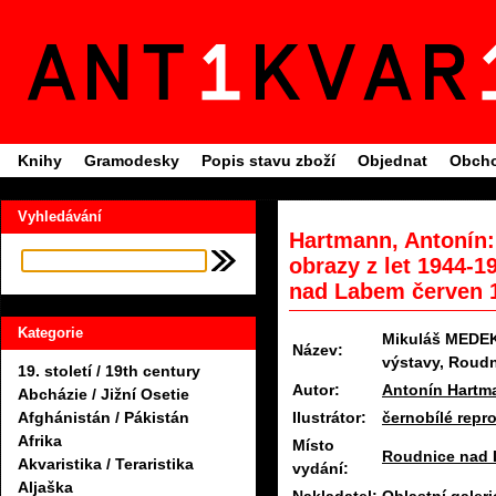
Knihy
Gramodesky
Popis stavu zboží
Objednat
Obcho
Vyhledávání
Hartmann, Antonín
obrazy z let 1944-1
nad Labem červen 
Kategorie
Mikuláš MEDEK 
Název:
výstavy, Roud
19. století / 19th century
Autor:
Antonín Hartm
Abcházie / Jižní Osetie
Ilustrátor:
černobílé repr
Afghánistán / Pákistán
Afrika
Místo
Roudnice nad
Akvaristika / Teraristika
vydání:
Aljaška