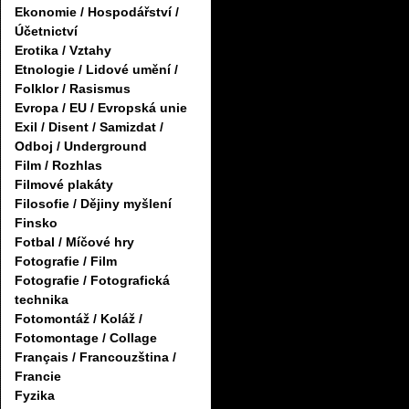
Ekonomie / Hospodářství /
Účetnictví
Erotika / Vztahy
Etnologie / Lidové umění /
Folklor / Rasismus
Evropa / EU / Evropská unie
Exil / Disent / Samizdat /
Odboj / Underground
Film / Rozhlas
Filmové plakáty
Filosofie / Dějiny myšlení
Finsko
Fotbal / Míčové hry
Fotografie / Film
Fotografie / Fotografická
technika
Fotomontáž / Koláž /
Fotomontage / Collage
Français / Francouzština /
Francie
Fyzika