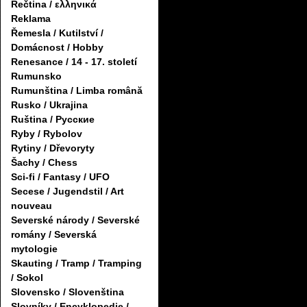
Řečtina / ελληνικά
Reklama
Řemesla / Kutilství /
Domácnost / Hobby
Renesance / 14 - 17. století
Rumunsko
Rumunština / Limba română
Rusko / Ukrajina
Ruština / Русские
Ryby / Rybolov
Rytiny / Dřevoryty
Šachy / Chess
Sci-fi / Fantasy / UFO
Secese / Jugendstil / Art
nouveau
Severské národy / Severské
romány / Severská
mytologie
Skauting / Tramp / Tramping
/ Sokol
Slovensko / Slovenština
Slovníky / Encyklopedie /