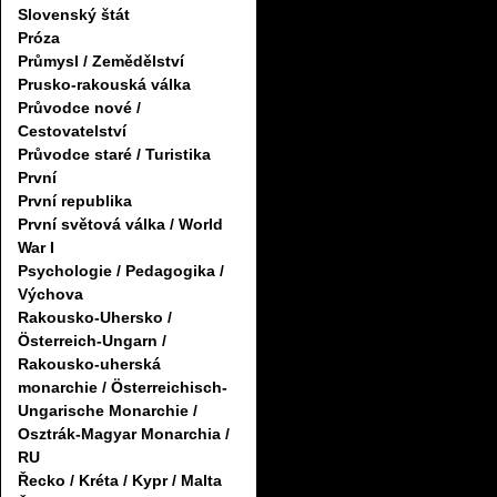
Slovenský štát
Próza
Průmysl / Zemědělství
Prusko-rakouská válka
Průvodce nové /
Cestovatelství
Průvodce staré / Turistika
První
První republika
První světová válka / World
War I
Psychologie / Pedagogika /
Výchova
Rakousko-Uhersko /
Österreich-Ungarn /
Rakousko-uherská
monarchie / Österreichisch-
Ungarische Monarchie /
Osztrák-Magyar Monarchia /
RU
Řecko / Kréta / Kypr / Malta