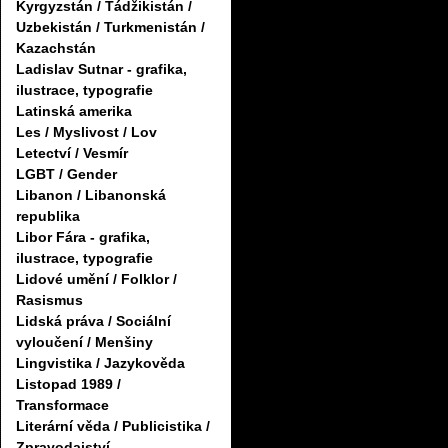
Kyrgyzstán / Tádžikistán /
Uzbekistán / Turkmenistán /
Kazachstán
Ladislav Sutnar - grafika,
ilustrace, typografie
Latinská amerika
Les / Myslivost / Lov
Letectví / Vesmír
LGBT / Gender
Libanon / Libanonská
republika
Libor Fára - grafika,
ilustrace, typografie
Lidové umění / Folklor /
Rasismus
Lidská práva / Sociální
vyloučení / Menšiny
Lingvistika / Jazykověda
Listopad 1989 /
Transformace
Literární věda / Publicistika /
Zpravodajství