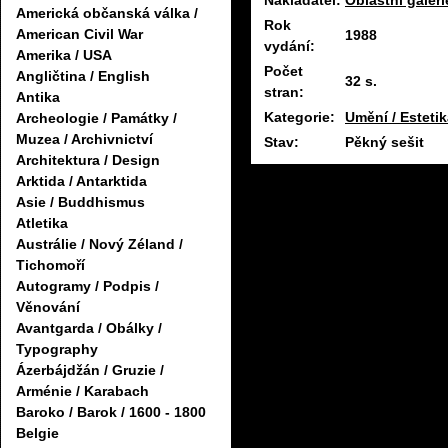
Nakladatel:
Oblastní galer
Americká občanská válka /
Rok
American Civil War
1988
vydání:
Amerika / USA
Počet
Angličtina / English
32 s.
stran:
Antika
Kategorie:
Umění / Esteti
Archeologie / Památky /
Muzea / Archivnictví
Stav:
Pěkný sešit
Architektura / Design
Arktida / Antarktida
Asie / Buddhismus
Atletika
Austrálie / Nový Zéland /
Tichomoří
Autogramy / Podpis /
Věnování
Avantgarda / Obálky /
Typography
Ázerbájdžán / Gruzie /
Arménie / Karabach
Baroko / Barok / 1600 - 1800
Belgie