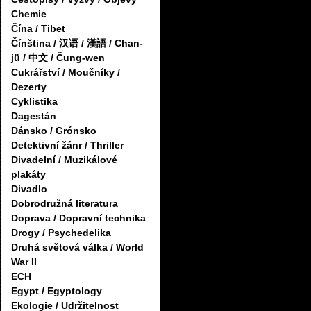
Chemie
Čína / Tibet
Čínština / 汉语 / 漢語 / Chan-
jü / 中文 / Čung-wen
Cukrářství / Moučníky /
Dezerty
Cyklistika
Dagestán
Dánsko / Grónsko
Detektivní žánr / Thriller
Divadelní / Muzikálové
plakáty
Divadlo
Dobrodružná literatura
Doprava / Dopravní technika
Drogy / Psychedelika
Druhá světová válka / World
War II
ECH
Egypt / Egyptology
Ekologie / Udržitelnost