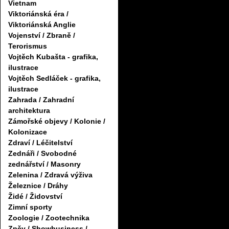
Vietnam
Viktoriánská éra /
Viktoriánská Anglie
Vojenství / Zbraně /
Terorismus
Vojtěch Kubašta - grafika,
ilustrace
Vojtěch Sedláček - grafika,
ilustrace
Zahrada / Zahradní
architektura
Zámořské objevy / Kolonie /
Kolonizace
Zdraví / Léčitelství
Zednáři / Svobodné
zednářství / Masonry
Zelenina / Zdravá výživa
Železnice / Dráhy
Židé / Židovství
Zimní sporty
Zoologie / Zootechnika
Zpěv / Showbusiness /