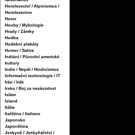
Horolezectví / Alpinismus /
Horolezectvo
Horor
Houby / Mykologie
Hrady / Zámky
Hudba
Hudební plakáty
Humor / Satira
Indiáni / Původní americké
kultury
Indie / Nepál / Hinduismus
Informační technologie / IT
Irán / Irák
Irsko / Boj za nezávislost
Islám
Island
Itálie
Italština / Italiano
Japonsko
Japonština
Jeskyně / Jeskyňářství /