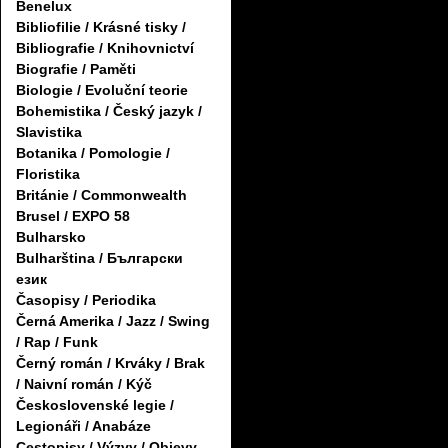
Benelux
Bibliofilie / Krásné tisky /
Bibliografie / Knihovnictví
Biografie / Paměti
Biologie / Evoluční teorie
Bohemistika / Český jazyk /
Slavistika
Botanika / Pomologie /
Floristika
Británie / Commonwealth
Brusel / EXPO 58
Bulharsko
Bulharština / Български
език
Časopisy / Periodika
Černá Amerika / Jazz / Swing
/ Rap / Funk
Černý román / Krváky / Brak
/ Naivní román / Kýč
Československé legie /
Legionáři / Anabáze
Cestopisy / Výzvy / Objevy