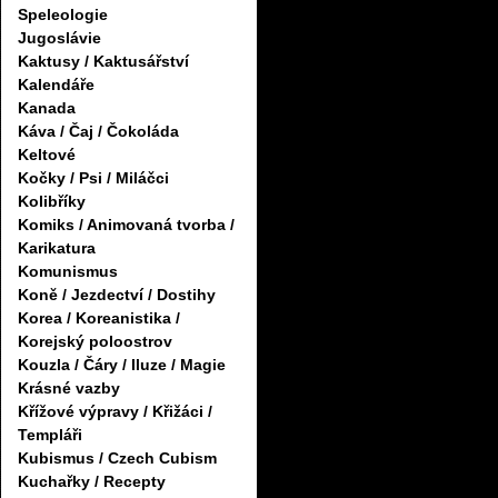
Speleologie
Jugoslávie
Kaktusy / Kaktusářství
Kalendáře
Kanada
Káva / Čaj / Čokoláda
Keltové
Kočky / Psi / Miláčci
Kolibříky
Komiks / Animovaná tvorba /
Karikatura
Komunismus
Koně / Jezdectví / Dostihy
Korea / Koreanistika /
Korejský poloostrov
Kouzla / Čáry / Iluze / Magie
Krásné vazby
Křížové výpravy / Křižáci /
Templáři
Kubismus / Czech Cubism
Kuchařky / Recepty