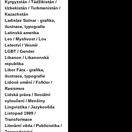
Kyrgyzstán / Tádžikistán /
Uzbekistán / Turkmenistán /
Kazachstán
Ladislav Sutnar - grafika,
ilustrace, typografie
Latinská amerika
Les / Myslivost / Lov
Letectví / Vesmír
LGBT / Gender
Libanon / Libanonská
republika
Libor Fára - grafika,
ilustrace, typografie
Lidové umění / Folklor /
Rasismus
Lidská práva / Sociální
vyloučení / Menšiny
Lingvistika / Jazykověda
Listopad 1989 /
Transformace
Literární věda / Publicistika /
Zpravodajství