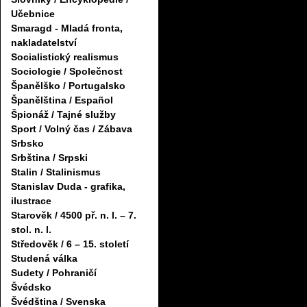
Učebnice
Smaragd - Mladá fronta,
nakladatelství
Socialistický realismus
Sociologie / Společnost
Španělško / Portugalsko
Španělština / Español
Špionáž / Tajné služby
Sport / Volný čas / Zábava
Srbsko
Srbština / Srpski
Stalin / Stalinismus
Stanislav Duda - grafika,
ilustrace
Starověk / 4500 př. n. l. – 7.
stol. n. l.
Středověk / 6 – 15. století
Studená válka
Sudety / Pohraničí
Švédsko
Švédština / Svenska