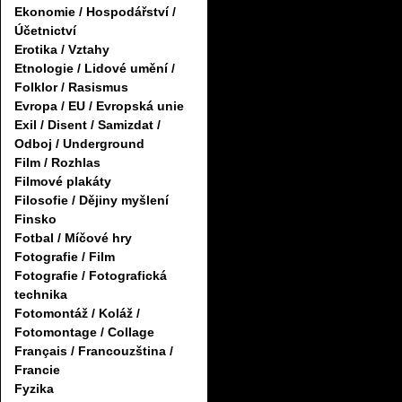
Ekonomie / Hospodářství /
Účetnictví
Erotika / Vztahy
Etnologie / Lidové umění /
Folklor / Rasismus
Evropa / EU / Evropská unie
Exil / Disent / Samizdat /
Odboj / Underground
Film / Rozhlas
Filmové plakáty
Filosofie / Dějiny myšlení
Finsko
Fotbal / Míčové hry
Fotografie / Film
Fotografie / Fotografická
technika
Fotomontáž / Koláž /
Fotomontage / Collage
Français / Francouzština /
Francie
Fyzika