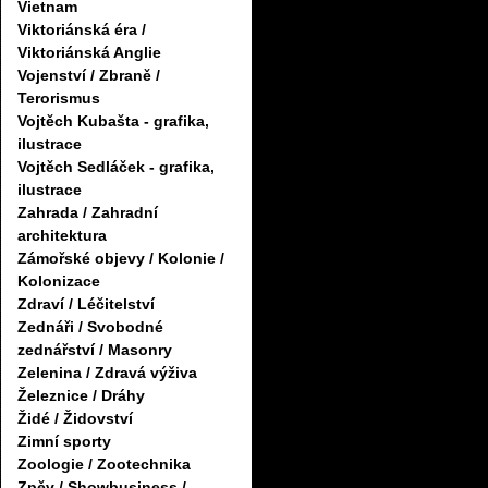
Vietnam
Viktoriánská éra /
Viktoriánská Anglie
Vojenství / Zbraně /
Terorismus
Vojtěch Kubašta - grafika,
ilustrace
Vojtěch Sedláček - grafika,
ilustrace
Zahrada / Zahradní
architektura
Zámořské objevy / Kolonie /
Kolonizace
Zdraví / Léčitelství
Zednáři / Svobodné
zednářství / Masonry
Zelenina / Zdravá výživa
Železnice / Dráhy
Židé / Židovství
Zimní sporty
Zoologie / Zootechnika
Zpěv / Showbusiness /