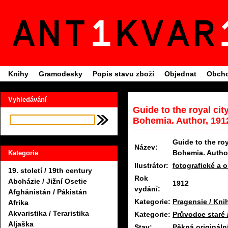
Knihy
Gramodesky
Popis stavu zboží
Objednat
Obcho
Vyhledávání
Guide to the royal ci
Bohemia. Author, 191
Guide to the ro
Název:
Bohemia. Author
Kategorie
Ilustrátor:
fotografické a 
19. století / 19th century
Rok
Abcházie / Jižní Osetie
1912
vydání:
Afghánistán / Pákistán
Kategorie:
Pragensie / Kni
Afrika
Akvaristika / Teraristika
Kategorie:
Průvodce staré /
Aljaška
Stav:
Pěkná origináln