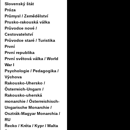
Slovenský štát
Próza
Průmysl / Zemědělství
Prusko-rakouská válka
Průvodce nové /
Cestovatelství
Průvodce staré / Turistika
První
První republika
První světová válka / World
War I
Psychologie / Pedagogika /
Výchova
Rakousko-Uhersko /
Österreich-Ungarn /
Rakousko-uherská
monarchie / Österreichisch-
Ungarische Monarchie /
Osztrák-Magyar Monarchia /
RU
Řecko / Kréta / Kypr / Malta