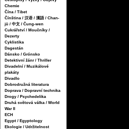
Chemie
Čína / Tibet
Čínština / 汉语 / 漢語 / Chan-
jü / 中文 / Čung-wen
Cukrářství / Moučníky /
Dezerty
Cyklistika
Dagestán
Dánsko / Grónsko
Detektivní žánr / Thriller
Divadelní / Muzikálové
plakáty
Divadlo
Dobrodružná literatura
Doprava / Dopravní technika
Drogy / Psychedelika
Druhá světová válka / World
War II
ECH
Egypt / Egyptology
Ekologie / Udržitelnost