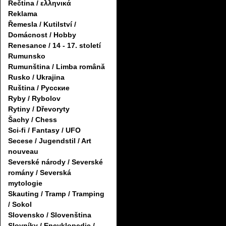
Řečtina / ελληνικά
Reklama
Řemesla / Kutilství /
Domácnost / Hobby
Renesance / 14 - 17. století
Rumunsko
Rumunština / Limba română
Rusko / Ukrajina
Ruština / Русские
Ryby / Rybolov
Rytiny / Dřevoryty
Šachy / Chess
Sci-fi / Fantasy / UFO
Secese / Jugendstil / Art
nouveau
Severské národy / Severské
romány / Severská
mytologie
Skauting / Tramp / Tramping
/ Sokol
Slovensko / Slovenština
Slovníky / Encyklopedie /