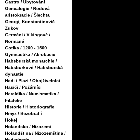
Gastro / Ubytování
Genealogie / Rodová
aristokracie / Šlechta
Georgij Konstantinovič
Žukov
Germáni / Vikingové /
Normané
Gotika / 1200 - 1500
Gymnastika / Akrobacie
Habsburská monarchie /
Habsburkové / Habsburská
dynastie
Hadi / Plazi / Obojživelníci
Hasiči / Požárníci
Heraldika / Numismatika /
Filatelie
Historie / Historiografie
Hmyz / Bezobratlí
Hokej
Holandsko / Nizozemí
Holandština / Nizozemština /
Nederlands