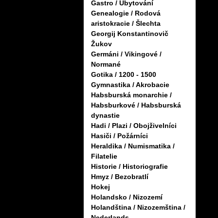
Gastro / Ubytování
Genealogie / Rodová
aristokracie / Šlechta
Georgij Konstantinovič
Žukov
Germáni / Vikingové /
Normané
Gotika / 1200 - 1500
Gymnastika / Akrobacie
Habsburská monarchie /
Habsburkové / Habsburská
dynastie
Hadi / Plazi / Obojživelníci
Hasiči / Požárníci
Heraldika / Numismatika /
Filatelie
Historie / Historiografie
Hmyz / Bezobratlí
Hokej
Holandsko / Nizozemí
Holandština / Nizozemština /
Nederlands