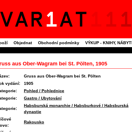
boží
Objednat
Obchodní podmínky
VÝKUP - KNIHY, NÁBY
russ aus Ober-Wagram bei St. Pölten, 1905
ázev:
Gruss aus Ober-Wagram bei St. Pölten
ok vydání:
1905
ategorie:
Pohled / Pohlednice
ategorie:
Gastro / Ubytování
Habsburská monarchie / Habsburkové / Habsburská
ategorie:
dynastie
líčové
Rakousko
lovo: