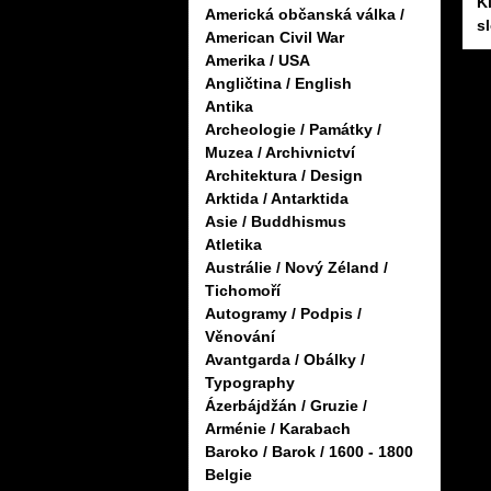
K
Americká občanská válka /
s
American Civil War
Amerika / USA
Angličtina / English
Antika
Archeologie / Památky /
Muzea / Archivnictví
Architektura / Design
Arktida / Antarktida
Asie / Buddhismus
Atletika
Austrálie / Nový Zéland /
Tichomoří
Autogramy / Podpis /
Věnování
Avantgarda / Obálky /
Typography
Ázerbájdžán / Gruzie /
Arménie / Karabach
Baroko / Barok / 1600 - 1800
Belgie