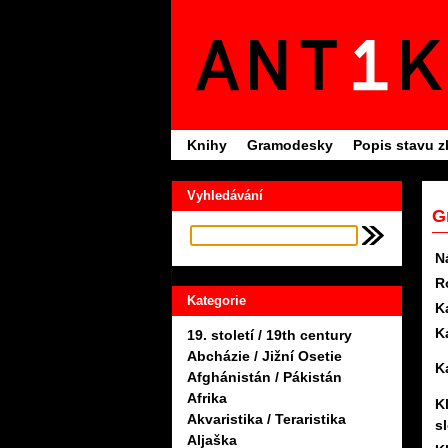
Knihy
Gramodesky
Popis stavu z
Vyhledávání
G
N
R
Kategorie
K
K
19. století / 19th century
Abcházie / Jižní Osetie
K
Afghánistán / Pákistán
Afrika
K
Akvaristika / Teraristika
s
Aljaška