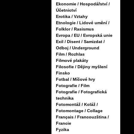
Ekonomie / Hospodářství /
Účetnictví
Erotika / Vztahy
Etnologie / Lidové umění /
Folklor / Rasismus
Evropa / EU / Evropská unie
Exil / Disent / Samizdat /
Odboj / Underground
Film / Rozhlas
Filmové plakáty
Filosofie / Dějiny myšlení
Finsko
Fotbal / Míčové hry
Fotografie / Film
Fotografie / Fotografická
technika
Fotomontáž / Koláž /
Fotomontage / Collage
Français / Francouzština /
Francie
Fyzika