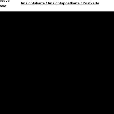
líčové
Ansichtskarte / Ansichtspostkarte / Postkarte
lovo:
6.8.2026 10:31 #1715