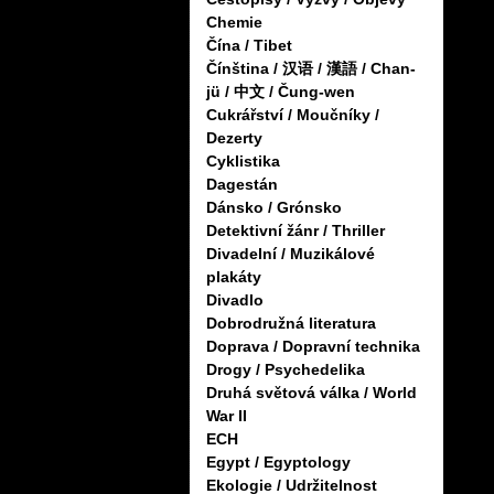
Chemie
Čína / Tibet
Čínština / 汉语 / 漢語 / Chan-
jü / 中文 / Čung-wen
Cukrářství / Moučníky /
Dezerty
Cyklistika
Dagestán
Dánsko / Grónsko
Detektivní žánr / Thriller
Divadelní / Muzikálové
plakáty
Divadlo
Dobrodružná literatura
Doprava / Dopravní technika
Drogy / Psychedelika
Druhá světová válka / World
War II
ECH
Egypt / Egyptology
Ekologie / Udržitelnost