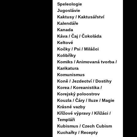
Speleologie
Jugoslávie
Kaktusy / Kaktusářství
Kalendáře
Kanada
Káva / Čaj / Čokoláda
Keltové
Kočky / Psi / Miláčci
Kolibříky
Komiks / Animovaná tvorba /
Karikatura
Komunismus
Koně / Jezdectví / Dostihy
Korea / Koreanistika /
Korejský poloostrov
Kouzla / Čáry / Iluze / Magie
Krásné vazby
Křížové výpravy / Křižáci /
Templáři
Kubismus / Czech Cubism
Kuchařky / Recepty