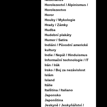
Horolezectví / Alpinismus /
Horolezectvo
Horor
Houby / Mykologie
Hrady / Zámky
Hudba
Hudební plakáty
Humor / Satira
Indiáni / Původní americké
kultury
Indie / Nepál / Hinduismus
Informační technologie / IT
Irán / Irák
Irsko / Boj za nezávislost
Islám
Island
Itálie
Italština / Italiano
Japonsko
Japonština
Jeskyně / Jeskyňářství /