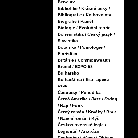
Benelux
Bibliofilie / Krásné tisky /
Bibliografie / Knihovnictví
Biografie / Paměti
Biologie / Evoluční teorie
Bohemistika / Český jazyk /
Slavistika
Botanika / Pomologie /
Floristika
Británie / Commonwealth
Brusel / EXPO 58
Bulharsko
Bulharština / Български
език
Časopisy / Periodika
Černá Amerika / Jazz / Swing
/ Rap / Funk
Černý román / Krváky / Brak
/ Naivní román / Kýč
Československé legie /
Legionáři / Anabáze
Cestopisy / Výzvy / Objevy