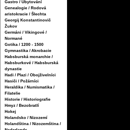
Gastro / Ubytování
Genealogie / Rodová
aristokracie / Šlechta
Georgij Konstantinovič
Žukov
Germáni / Vikingové /
Normané
Gotika / 1200 - 1500
Gymnastika / Akrobacie
Habsburská monarchie /
Habsburkové / Habsburská
dynastie
Hadi / Plazi / Obojživelníci
Hasiči / Požárníci
Heraldika / Numismatika /
Filatelie
Historie / Historiografie
Hmyz / Bezobratlí
Hokej
Holandsko / Nizozemí
Holandština / Nizozemština /
Nederlands