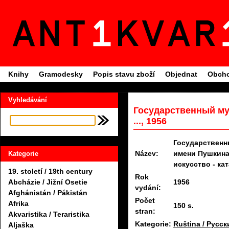
Knihy
Gramodesky
Popis stavu zboží
Objednat
Obcho
Vyhledávání
Государственный му
..., 1956
Государственн
Název:
имени Пушкина
Kategorie
искусство - ка
19. století / 19th century
Rok
1956
Abcházie / Jižní Osetie
vydání:
Afghánistán / Pákistán
Počet
Afrika
150 s.
stran:
Akvaristika / Teraristika
Kategorie:
Ruština / Русск
Aljaška