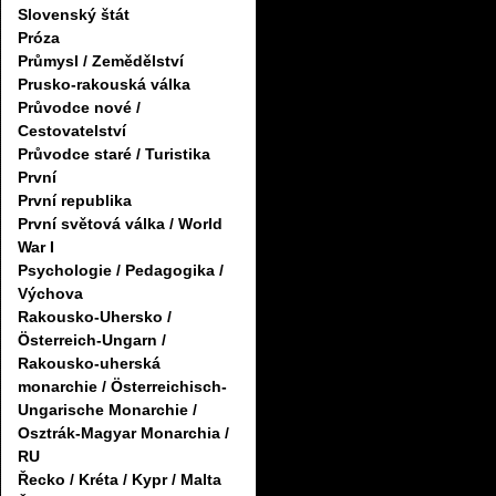
Slovenský štát
Próza
Průmysl / Zemědělství
Prusko-rakouská válka
Průvodce nové /
Cestovatelství
Průvodce staré / Turistika
První
První republika
První světová válka / World
War I
Psychologie / Pedagogika /
Výchova
Rakousko-Uhersko /
Österreich-Ungarn /
Rakousko-uherská
monarchie / Österreichisch-
Ungarische Monarchie /
Osztrák-Magyar Monarchia /
RU
Řecko / Kréta / Kypr / Malta