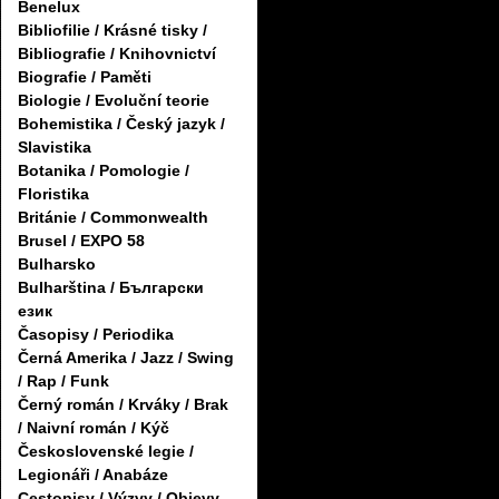
Benelux
Bibliofilie / Krásné tisky /
Bibliografie / Knihovnictví
Biografie / Paměti
Biologie / Evoluční teorie
Bohemistika / Český jazyk /
Slavistika
Botanika / Pomologie /
Floristika
Británie / Commonwealth
Brusel / EXPO 58
Bulharsko
Bulharština / Български
език
Časopisy / Periodika
Černá Amerika / Jazz / Swing
/ Rap / Funk
Černý román / Krváky / Brak
/ Naivní román / Kýč
Československé legie /
Legionáři / Anabáze
Cestopisy / Výzvy / Objevy