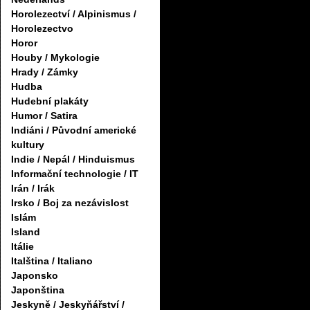
Horolezectví / Alpinismus /
Horolezectvo
Horor
Houby / Mykologie
Hrady / Zámky
Hudba
Hudební plakáty
Humor / Satira
Indiáni / Původní americké
kultury
Indie / Nepál / Hinduismus
Informační technologie / IT
Irán / Irák
Irsko / Boj za nezávislost
Islám
Island
Itálie
Italština / Italiano
Japonsko
Japonština
Jeskyně / Jeskyňářství /