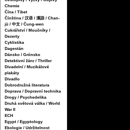
Chemie
Čína / Tibet
Čínština / 汉语 / 漢語 / Chan-
jü / 中文 / Čung-wen
Cukrářství / Moučníky /
Dezerty
Cyklistika
Dagestán
Dánsko / Grónsko
Detektivní žánr / Thriller
Divadelní / Muzikálové
plakáty
Divadlo
Dobrodružná literatura
Doprava / Dopravní technika
Drogy / Psychedelika
Druhá světová válka / World
War II
ECH
Egypt / Egyptology
Ekologie / Udržitelnost