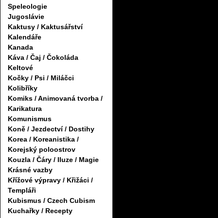
Speleologie
Jugoslávie
Kaktusy / Kaktusářství
Kalendáře
Kanada
Káva / Čaj / Čokoláda
Keltové
Kočky / Psi / Miláčci
Kolibříky
Komiks / Animovaná tvorba /
Karikatura
Komunismus
Koně / Jezdectví / Dostihy
Korea / Koreanistika /
Korejský poloostrov
Kouzla / Čáry / Iluze / Magie
Krásné vazby
Křížové výpravy / Křižáci /
Templáři
Kubismus / Czech Cubism
Kuchařky / Recepty