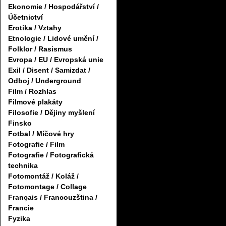
Ekonomie / Hospodářství /
Účetnictví
Erotika / Vztahy
Etnologie / Lidové umění /
Folklor / Rasismus
Evropa / EU / Evropská unie
Exil / Disent / Samizdat /
Odboj / Underground
Film / Rozhlas
Filmové plakáty
Filosofie / Dějiny myšlení
Finsko
Fotbal / Míčové hry
Fotografie / Film
Fotografie / Fotografická
technika
Fotomontáž / Koláž /
Fotomontage / Collage
Français / Francouzština /
Francie
Fyzika