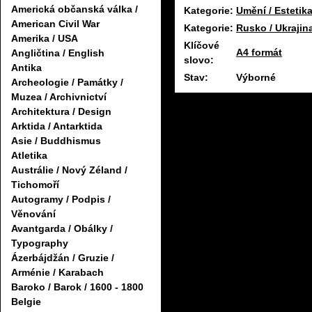
Americká občanská válka /
Kategorie:
Umění / Estetik
American Civil War
Kategorie:
Rusko / Ukrajin
Amerika / USA
Klíčové
A4 formát
Angličtina / English
slovo:
Antika
Stav:
Výborné
Archeologie / Památky /
Muzea / Archivnictví
Architektura / Design
Arktida / Antarktida
Asie / Buddhismus
Atletika
Austrálie / Nový Zéland /
Tichomoří
Autogramy / Podpis /
Věnování
Avantgarda / Obálky /
Typography
Ázerbájdžán / Gruzie /
Arménie / Karabach
Baroko / Barok / 1600 - 1800
Belgie