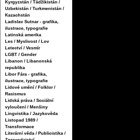
Kyrgyzstán / Tádžikistán /
Uzbekistán / Turkmenistán /
Kazachstán
Ladislav Sutnar - grafika,
ilustrace, typografie
Latinská amerika
Les / Myslivost / Lov
Letectví / Vesmír
LGBT / Gender
Libanon / Libanonská
republika
Libor Fára - grafika,
ilustrace, typografie
Lidové umění / Folklor /
Rasismus
Lidská práva / Sociální
vyloučení / Menšiny
Lingvistika / Jazykověda
Listopad 1989 /
Transformace
Literární věda / Publicistika /
Zpravodajství