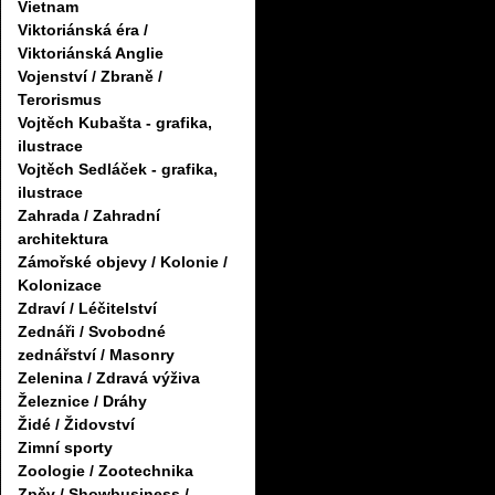
Vietnam
Viktoriánská éra /
Viktoriánská Anglie
Vojenství / Zbraně /
Terorismus
Vojtěch Kubašta - grafika,
ilustrace
Vojtěch Sedláček - grafika,
ilustrace
Zahrada / Zahradní
architektura
Zámořské objevy / Kolonie /
Kolonizace
Zdraví / Léčitelství
Zednáři / Svobodné
zednářství / Masonry
Zelenina / Zdravá výživa
Železnice / Dráhy
Židé / Židovství
Zimní sporty
Zoologie / Zootechnika
Zpěv / Showbusiness /