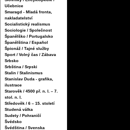
Učebnice
Smaragd - Mladá fronta,
nakladatelství
Socialistický realismus
Sociologie / Společnost
Španělško / Portugalsko
Španělština / Español
Špionáž / Tajné služby
Sport / Volný čas / Zábava
Srbsko
Srbština / Srpski
Stalin / Stalinismus
Stanislav Duda - grafika,
ilustrace
Starověk / 4500 př. n. l. – 7.
stol. n. l.
Středověk / 6 – 15. století
Studená válka
Sudety / Pohraničí
Švédsko
Švédština / Svenska