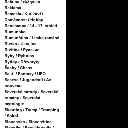
Řečtina / ελληνικά
Reklama
Řemesla / Kutilství /
Domácnost / Hobby
Renesance / 14 - 17. století
Rumunsko
Rumunština / Limba română
Rusko / Ukrajina
Ruština / Русские
Ryby / Rybolov
Rytiny / Dřevoryty
Šachy / Chess
Sci-fi / Fantasy / UFO
Secese / Jugendstil / Art
nouveau
Severské národy / Severské
romány / Severská
mytologie
Skauting / Tramp / Tramping
/ Sokol
Slovensko / Slovenština
Slovníky / Encyklopedie /