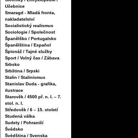
Učebnice
Smaragd - Mladá fronta,
nakladatelství
Socialistický realismus
Sociologie / Společnost
Španělško / Portugalsko
Španělština / Español
Špionáž / Tajné služby
Sport / Volný čas / Zábava
Srbsko
Srbština / Srpski
Stalin / Stalinismus
Stanislav Duda - grafika,
ilustrace
Starověk / 4500 př. n. l. – 7.
stol. n. l.
Středověk / 6 – 15. století
Studená válka
Sudety / Pohraničí
Švédsko
Švédština / Svenska