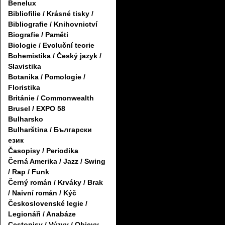
Benelux
Bibliofilie / Krásné tisky /
Bibliografie / Knihovnictví
Biografie / Paměti
Biologie / Evoluční teorie
Bohemistika / Český jazyk /
Slavistika
Botanika / Pomologie /
Floristika
Británie / Commonwealth
Brusel / EXPO 58
Bulharsko
Bulharština / Български
език
Časopisy / Periodika
Černá Amerika / Jazz / Swing
/ Rap / Funk
Černý román / Krváky / Brak
/ Naivní román / Kýč
Československé legie /
Legionáři / Anabáze
Cestopisy / Výzvy / Objevy