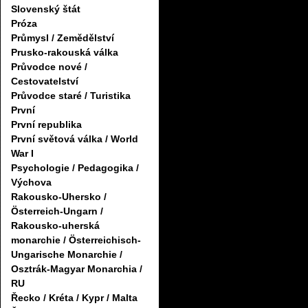
Slovenský štát
Próza
Průmysl / Zemědělství
Prusko-rakouská válka
Průvodce nové /
Cestovatelství
Průvodce staré / Turistika
První
První republika
První světová válka / World
War I
Psychologie / Pedagogika /
Výchova
Rakousko-Uhersko /
Österreich-Ungarn /
Rakousko-uherská
monarchie / Österreichisch-
Ungarische Monarchie /
Osztrák-Magyar Monarchia /
RU
Řecko / Kréta / Kypr / Malta