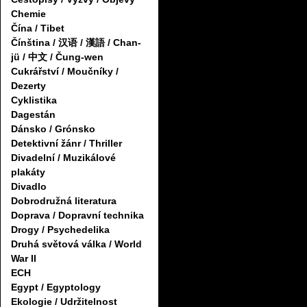
Chemie
Čína / Tibet
Čínština / 汉语 / 漢語 / Chan-
jü / 中文 / Čung-wen
Cukrářství / Moučníky /
Dezerty
Cyklistika
Dagestán
Dánsko / Grónsko
Detektivní žánr / Thriller
Divadelní / Muzikálové
plakáty
Divadlo
Dobrodružná literatura
Doprava / Dopravní technika
Drogy / Psychedelika
Druhá světová válka / World
War II
ECH
Egypt / Egyptology
Ekologie / Udržitelnost