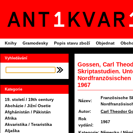
Knihy
Gramodesky
Popis stavu zboží
Objednat
Obcho
Vyhledávání
Gossen, Carl Theod
Skriptastudien. Un
Nordfranzösischen 
1967
Kategorie
Französische S
19. století / 19th century
Název:
Nordfranzösisc
Abcházie / Jižní Osetie
Autor:
Carl Theodor G
Afghánistán / Pákistán
Afrika
Rok
1967
Akvaristika / Teraristika
vydání:
Aljaška
Kategorie:
Německo / Něm