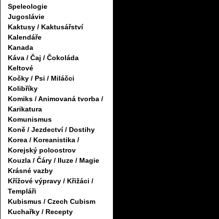
Speleologie
Jugoslávie
Kaktusy / Kaktusářství
Kalendáře
Kanada
Káva / Čaj / Čokoláda
Keltové
Kočky / Psi / Miláčci
Kolibříky
Komiks / Animovaná tvorba /
Karikatura
Komunismus
Koně / Jezdectví / Dostihy
Korea / Koreanistika /
Korejský poloostrov
Kouzla / Čáry / Iluze / Magie
Krásné vazby
Křížové výpravy / Křižáci /
Templáři
Kubismus / Czech Cubism
Kuchařky / Recepty