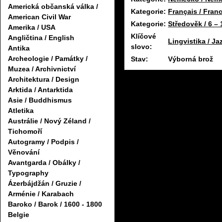
Americká občanská válka /
Kategorie:
Français / Fran
American Civil War
Kategorie:
Středověk / 6 – 1
Amerika / USA
Klíčové
Angličtina / English
Lingvistika / J
slovo:
Antika
Archeologie / Památky /
Stav:
Výborná brož
Muzea / Archivnictví
Architektura / Design
Arktida / Antarktida
Asie / Buddhismus
Atletika
Austrálie / Nový Zéland /
Tichomoří
Autogramy / Podpis /
Věnování
Avantgarda / Obálky /
Typography
Ázerbájdžán / Gruzie /
Arménie / Karabach
Baroko / Barok / 1600 - 1800
Belgie