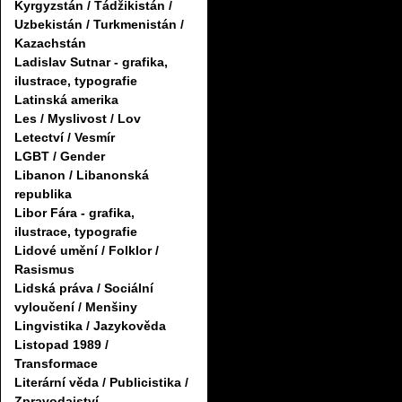
Kyrgyzstán / Tádžikistán /
Uzbekistán / Turkmenistán /
Kazachstán
Ladislav Sutnar - grafika,
ilustrace, typografie
Latinská amerika
Les / Myslivost / Lov
Letectví / Vesmír
LGBT / Gender
Libanon / Libanonská
republika
Libor Fára - grafika,
ilustrace, typografie
Lidové umění / Folklor /
Rasismus
Lidská práva / Sociální
vyloučení / Menšiny
Lingvistika / Jazykověda
Listopad 1989 /
Transformace
Literární věda / Publicistika /
Zpravodajství