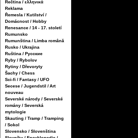
Řečtina / ελληνικά
Reklama
Řemesla / Kutilství /
Domácnost / Hobby
Renesance / 14 - 17. století
Rumunsko
Rumunština / Limba română
Rusko / Ukrajina
Ruština / Русские
Ryby / Rybolov
Rytiny / Dřevoryty
Šachy / Chess
Sci-fi / Fantasy / UFO
Secese / Jugendstil / Art
nouveau
Severské národy / Severské
romány / Severská
mytologie
Skauting / Tramp / Tramping
/ Sokol
Slovensko / Slovenština
Slovníky / Encyklopedie /