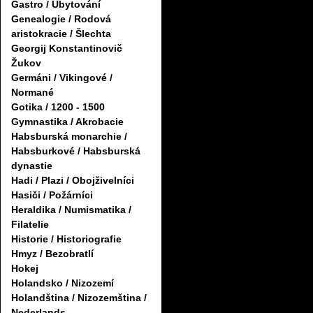
Gastro / Ubytování
Genealogie / Rodová
aristokracie / Šlechta
Georgij Konstantinovič
Žukov
Germáni / Vikingové /
Normané
Gotika / 1200 - 1500
Gymnastika / Akrobacie
Habsburská monarchie /
Habsburkové / Habsburská
dynastie
Hadi / Plazi / Obojživelníci
Hasiči / Požárníci
Heraldika / Numismatika /
Filatelie
Historie / Historiografie
Hmyz / Bezobratlí
Hokej
Holandsko / Nizozemí
Holandština / Nizozemština /
Nederlands