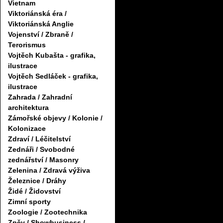
Vietnam
Viktoriánská éra /
Viktoriánská Anglie
Vojenství / Zbraně /
Terorismus
Vojtěch Kubašta - grafika,
ilustrace
Vojtěch Sedláček - grafika,
ilustrace
Zahrada / Zahradní
architektura
Zámořské objevy / Kolonie /
Kolonizace
Zdraví / Léčitelství
Zednáři / Svobodné
zednářství / Masonry
Zelenina / Zdravá výživa
Železnice / Dráhy
Židé / Židovství
Zimní sporty
Zoologie / Zootechnika
Zpěv / Showbusiness /