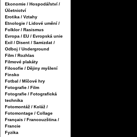
Ekonomie / Hospodářství /
Účetnictví
Erotika / Vztahy
Etnologie / Lidové umění /
Folklor / Rasismus
Evropa / EU / Evropská unie
Exil / Disent / Samizdat /
Odboj / Underground
Film / Rozhlas
Filmové plakáty
Filosofie / Dějiny myšlení
Finsko
Fotbal / Míčové hry
Fotografie / Film
Fotografie / Fotografická
technika
Fotomontáž / Koláž /
Fotomontage / Collage
Français / Francouzština /
Francie
Fyzika