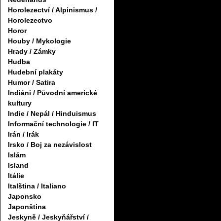
Horolezectví / Alpinismus /
Horolezectvo
Horor
Houby / Mykologie
Hrady / Zámky
Hudba
Hudební plakáty
Humor / Satira
Indiáni / Původní americké
kultury
Indie / Nepál / Hinduismus
Informační technologie / IT
Irán / Irák
Irsko / Boj za nezávislost
Islám
Island
Itálie
Italština / Italiano
Japonsko
Japonština
Jeskyně / Jeskyňářství /