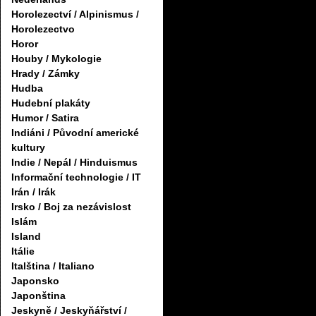
Horolezectví / Alpinismus /
Horolezectvo
Horor
Houby / Mykologie
Hrady / Zámky
Hudba
Hudební plakáty
Humor / Satira
Indiáni / Původní americké
kultury
Indie / Nepál / Hinduismus
Informační technologie / IT
Irán / Irák
Irsko / Boj za nezávislost
Islám
Island
Itálie
Italština / Italiano
Japonsko
Japonština
Jeskyně / Jeskyňářství /