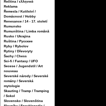
Řečtina / ελληνικά
Reklama
Řemesla / Kutilství /
Domácnost / Hobby
Renesance / 14 - 17. století
Rumunsko
Rumunština / Limba română
Rusko / Ukrajina
Ruština / Русские
Ryby / Rybolov
Rytiny / Dřevoryty
Šachy / Chess
Sci-fi / Fantasy / UFO
Secese / Jugendstil / Art
nouveau
Severské národy / Severské
romány / Severská
mytologie
Skauting / Tramp / Tramping
/ Sokol
Slovensko / Slovenština
Slovníky / Encyklopedie /