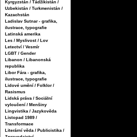
Kyrgyzstán / Tádžikistán /
Uzbekistán / Turkmenistán /
Kazachstán
Ladislav Sutnar - grafika,
ilustrace, typografie
Latinská amerika
Les / Myslivost / Lov
Letectví / Vesmír
LGBT / Gender
Libanon / Libanonská
republika
Libor Fára - grafika,
ilustrace, typografie
Lidové umění / Folklor /
Rasismus
Lidská práva / Sociální
vyloučení / Menšiny
Lingvistika / Jazykověda
Listopad 1989 /
Transformace
Literární věda / Publicistika /
Zpravodajství