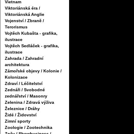
Vietnam
Viktoriánská éra /
Viktoriánská Anglie
Vojenství / Zbraně /
Terorismus
Vojtěch Kubašta - grafika,
ilustrace
Vojtěch Sedláček - grafika,
ilustrace
Zahrada / Zahradní
architektura
Zámořské objevy / Kolonie /
Kolonizace
Zdraví / Léčitelství
Zednáři / Svobodné
zednářství / Masonry
Zelenina / Zdravá výživa
Železnice / Dráhy
Židé / Židovství
Zimní sporty
Zoologie / Zootechnika
Zpěv / Showbusiness /