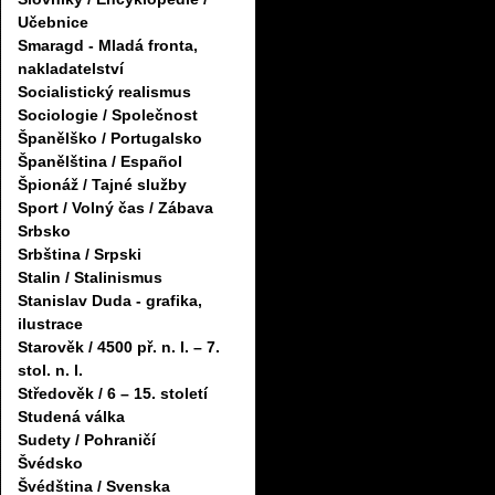
Učebnice
Smaragd - Mladá fronta,
nakladatelství
Socialistický realismus
Sociologie / Společnost
Španělško / Portugalsko
Španělština / Español
Špionáž / Tajné služby
Sport / Volný čas / Zábava
Srbsko
Srbština / Srpski
Stalin / Stalinismus
Stanislav Duda - grafika,
ilustrace
Starověk / 4500 př. n. l. – 7.
stol. n. l.
Středověk / 6 – 15. století
Studená válka
Sudety / Pohraničí
Švédsko
Švédština / Svenska