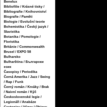
Benelux
Bibliofilie / Krásné tisky /
Bibliografie / Knihovnictví
Biografie / Paměti
Biologie / Evoluční teorie
Bohemistika / Český jazyk /
Slavistika
Botanika / Pomologie /
Floristika
Británie / Commonwealth
Brusel / EXPO 58
Bulharsko
Bulharština / Български
език
Časopisy / Periodika
Černá Amerika / Jazz / Swing
/ Rap / Funk
Černý román / Krváky / Brak
/ Naivní román / Kýč
Československé legie /
Legionáři / Anabáze
Cestopisy / Výzvy / Objevy