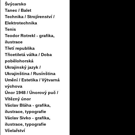
Švýcarsko
Tanec / Balet
Technika / Strojírenství /
Elektrotechnika
Tenis
Teodor Rotrekl - grafika,
ilustrace
Třetí republika
Třicetiletá válka / Doba
pobělohorská
Ukrajinský jazyk /
Ukrajinština / Rusínština
Umění / Estetika / Výtvarná
výchova
Únor 1948 / Únorový puč /
Vítězný únor
Václav Bláha - grafika,
ilustrace, typografie
Václav Sivko - grafika,
ilustrace, typografie
Včelařství