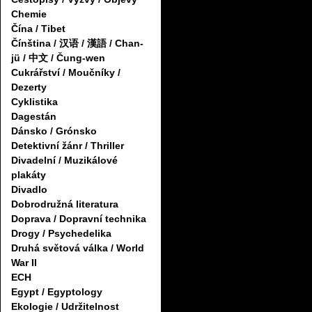
Chemie
Čína / Tibet
Čínština / 汉语 / 漢語 / Chan-
jü / 中文 / Čung-wen
Cukrářství / Moučníky /
Dezerty
Cyklistika
Dagestán
Dánsko / Grónsko
Detektivní žánr / Thriller
Divadelní / Muzikálové
plakáty
Divadlo
Dobrodružná literatura
Doprava / Dopravní technika
Drogy / Psychedelika
Druhá světová válka / World
War II
ECH
Egypt / Egyptology
Ekologie / Udržitelnost