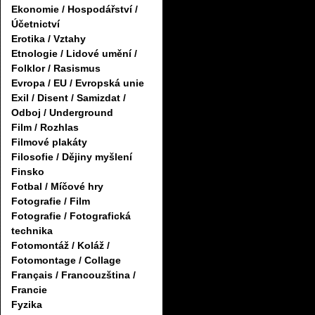
Ekonomie / Hospodářství /
Účetnictví
Erotika / Vztahy
Etnologie / Lidové umění /
Folklor / Rasismus
Evropa / EU / Evropská unie
Exil / Disent / Samizdat /
Odboj / Underground
Film / Rozhlas
Filmové plakáty
Filosofie / Dějiny myšlení
Finsko
Fotbal / Míčové hry
Fotografie / Film
Fotografie / Fotografická
technika
Fotomontáž / Koláž /
Fotomontage / Collage
Français / Francouzština /
Francie
Fyzika