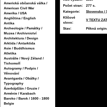
Americká občanská válka /
Počet stran:
277 s.
American Civil War
Kategorie:
Slovensko / 
Amerika / USA
Klíčové
Angličtina / English
V TEXTU ZA
slovo:
Antika
Archeologie / Památky /
Stav:
Pěkná origin
Muzea / Archivnictví
Architektura / Design
Arktida / Antarktida
Asie / Buddhismus
Atletika
Austrálie / Nový Zéland /
Tichomoří
Autogramy / Podpis /
Věnování
Avantgarda / Obálky /
Typography
Ázerbájdžán / Gruzie /
Arménie / Karabach
Baroko / Barok / 1600 - 1800
Belgie