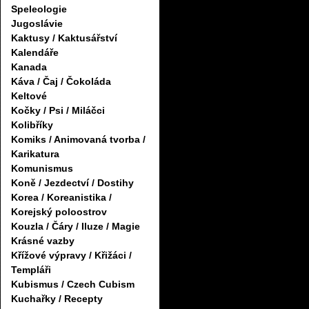
Speleologie
Jugoslávie
Kaktusy / Kaktusářství
Kalendáře
Kanada
Káva / Čaj / Čokoláda
Keltové
Kočky / Psi / Miláčci
Kolibříky
Komiks / Animovaná tvorba /
Karikatura
Komunismus
Koně / Jezdectví / Dostihy
Korea / Koreanistika /
Korejský poloostrov
Kouzla / Čáry / Iluze / Magie
Krásné vazby
Křížové výpravy / Křižáci /
Templáři
Kubismus / Czech Cubism
Kuchařky / Recepty