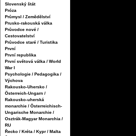
Slovenský štát
Próza
Průmysl / Zemědělství
Prusko-rakouská válka
Průvodce nové /
Cestovatelství
Průvodce staré / Turistika
První
První republika
První světová válka / World
War I
Psychologie / Pedagogika /
Výchova
Rakousko-Uhersko /
Österreich-Ungarn /
Rakousko-uherská
monarchie / Österreichisch-
Ungarische Monarchie /
Osztrák-Magyar Monarchia /
RU
Řecko / Kréta / Kypr / Malta