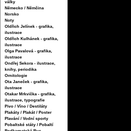
války
Německo / Němčina
Norsko
Noty
Oldřich Jelínek - grafika,
ilustrace
Oldřich Kulhánek - grafika,
ilustrace
Olga Pavalová - grafika,
ilustrace
Ondřej Sekora - ilustrace,
knihy, periodika
Ornitologie
Ota Janeček - grafika,
ilustrace
Otakar Mrkvička - grafika,
ilustrace, typografie
Pivo / Víno / Destiláty
Plakáty / Plakát / Poster
Plavání / Vodní sporty
Pobaltské státy / Pobaltí
Podkarpatská Rus