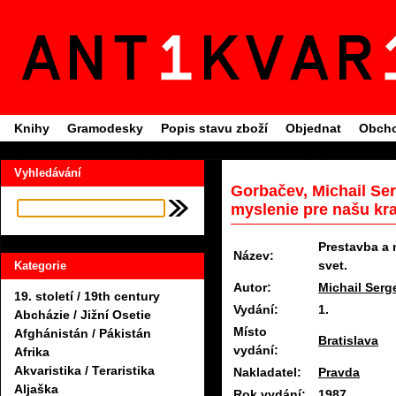
Knihy
Gramodesky
Popis stavu zboží
Objednat
Obcho
Vyhledávání
Gorbačev, Michail Ser
myslenie pre našu kraj
Prestavba a 
Název:
svet.
Kategorie
Autor:
Michail Serg
19. století / 19th century
Vydání:
1.
Abcházie / Jižní Osetie
Místo
Afghánistán / Pákistán
Bratislava
vydání:
Afrika
Akvaristika / Teraristika
Nakladatel:
Pravda
Aljaška
Rok vydání:
1987