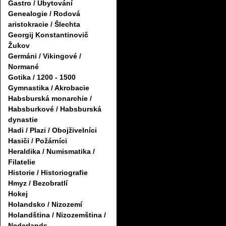
Gastro / Ubytování
Genealogie / Rodová
aristokracie / Šlechta
Georgij Konstantinovič
Žukov
Germáni / Vikingové /
Normané
Gotika / 1200 - 1500
Gymnastika / Akrobacie
Habsburská monarchie /
Habsburkové / Habsburská
dynastie
Hadi / Plazi / Obojživelníci
Hasiči / Požárníci
Heraldika / Numismatika /
Filatelie
Historie / Historiografie
Hmyz / Bezobratlí
Hokej
Holandsko / Nizozemí
Holandština / Nizozemština /
Nederlands