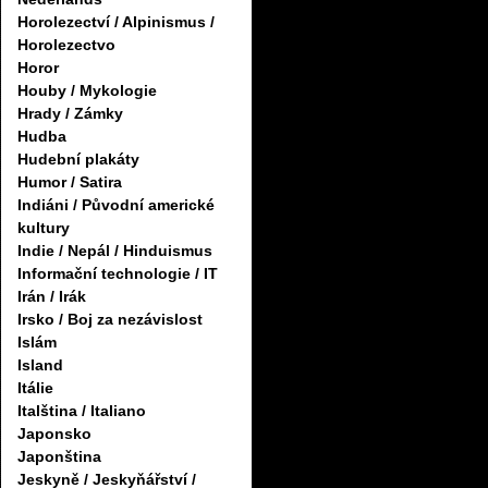
Horolezectví / Alpinismus /
Horolezectvo
Horor
Houby / Mykologie
Hrady / Zámky
Hudba
Hudební plakáty
Humor / Satira
Indiáni / Původní americké
kultury
Indie / Nepál / Hinduismus
Informační technologie / IT
Irán / Irák
Irsko / Boj za nezávislost
Islám
Island
Itálie
Italština / Italiano
Japonsko
Japonština
Jeskyně / Jeskyňářství /