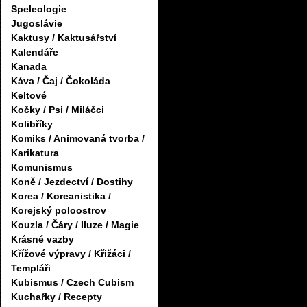
Speleologie
Jugoslávie
Kaktusy / Kaktusářství
Kalendáře
Kanada
Káva / Čaj / Čokoláda
Keltové
Kočky / Psi / Miláčci
Kolibříky
Komiks / Animovaná tvorba /
Karikatura
Komunismus
Koně / Jezdectví / Dostihy
Korea / Koreanistika /
Korejský poloostrov
Kouzla / Čáry / Iluze / Magie
Krásné vazby
Křížové výpravy / Křižáci /
Templáři
Kubismus / Czech Cubism
Kuchařky / Recepty