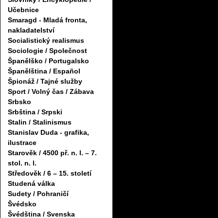
Učebnice
Smaragd - Mladá fronta,
nakladatelství
Socialistický realismus
Sociologie / Společnost
Španělško / Portugalsko
Španělština / Español
Špionáž / Tajné služby
Sport / Volný čas / Zábava
Srbsko
Srbština / Srpski
Stalin / Stalinismus
Stanislav Duda - grafika,
ilustrace
Starověk / 4500 př. n. l. – 7.
stol. n. l.
Středověk / 6 – 15. století
Studená válka
Sudety / Pohraničí
Švédsko
Švédština / Svenska