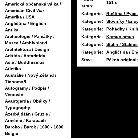
151 s.
Americká občanská válka /
stran:
American Civil War
Kategorie:
Ruština / Русс
Amerika / USA
Kategorie:
Slovníky / Enc
Angličtina / English
Kategorie:
Pohádky / Knih
Antika
Archeologie / Památky /
Kategorie:
Komunismus
Muzea / Archivnictví
Kategorie:
Stalin / Stalin
Architektura / Design
Kategorie:
Angličtina / En
Arktida / Antarktida
Stav:
Pěkná originál
Asie / Buddhismus
Atletika
Austrálie / Nový Zéland /
Tichomoří
Autogramy / Podpis /
Věnování
Avantgarda / Obálky /
Typography
Ázerbájdžán / Gruzie /
Arménie / Karabach
Baroko / Barok / 1600 - 1800
Belgie