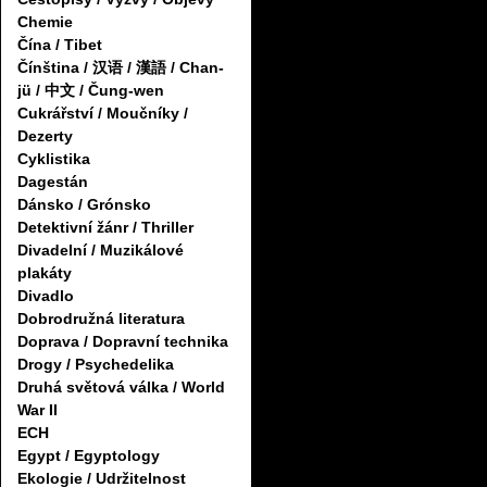
Chemie
Čína / Tibet
Čínština / 汉语 / 漢語 / Chan-
jü / 中文 / Čung-wen
Cukrářství / Moučníky /
Dezerty
Cyklistika
Dagestán
Dánsko / Grónsko
Detektivní žánr / Thriller
Divadelní / Muzikálové
plakáty
Divadlo
Dobrodružná literatura
Doprava / Dopravní technika
Drogy / Psychedelika
Druhá světová válka / World
War II
ECH
Egypt / Egyptology
Ekologie / Udržitelnost