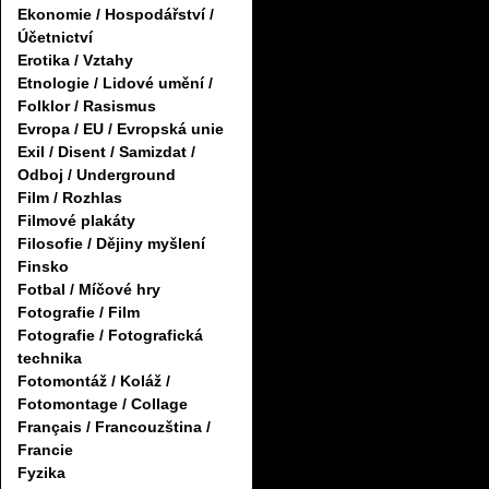
Ekonomie / Hospodářství /
Účetnictví
Erotika / Vztahy
Etnologie / Lidové umění /
Folklor / Rasismus
Evropa / EU / Evropská unie
Exil / Disent / Samizdat /
Odboj / Underground
Film / Rozhlas
Filmové plakáty
Filosofie / Dějiny myšlení
Finsko
Fotbal / Míčové hry
Fotografie / Film
Fotografie / Fotografická
technika
Fotomontáž / Koláž /
Fotomontage / Collage
Français / Francouzština /
Francie
Fyzika