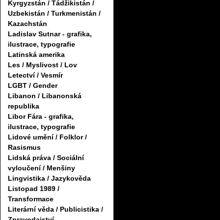
Kyrgyzstán / Tádžikistán /
Uzbekistán / Turkmenistán /
Kazachstán
Ladislav Sutnar - grafika,
ilustrace, typografie
Latinská amerika
Les / Myslivost / Lov
Letectví / Vesmír
LGBT / Gender
Libanon / Libanonská
republika
Libor Fára - grafika,
ilustrace, typografie
Lidové umění / Folklor /
Rasismus
Lidská práva / Sociální
vyloučení / Menšiny
Lingvistika / Jazykověda
Listopad 1989 /
Transformace
Literární věda / Publicistika /
Zpravodajství