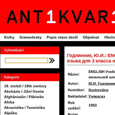
Knihy
Gramodesky
Popis stavu zboží
Objednat
Obcho
Vyhledávání
Годлинник, Ю.И.: EN
языка для 3 класса н
ENGLISH Учебн
Název:
начальной ш
Kategorie
Autor:
Ю.И. Годлинн
19. století / 19th century
Ilustrátor:
Ilustrováno
Abcházie / Jižní Osetie
Nakladatel:
Учпедгиз
Afghánistán / Pákistán
Afrika
Rok
1953
Akvaristika / Teraristika
vydání:
Aljaška
Počet