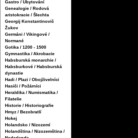
Gastro / Ubytování
Genealogie / Rodová
aristokracie / Šlechta
Georgij Konstantinovič
Žukov
Germáni / Vikingové /
Normané
Gotika / 1200 - 1500
Gymnastika / Akrobacie
Habsburská monarchie /
Habsburkové / Habsburská
dynastie
Hadi / Plazi / Obojživelníci
Hasiči / Požárníci
Heraldika / Numismatika /
Filatelie
Historie / Historiografie
Hmyz / Bezobratlí
Hokej
Holandsko / Nizozemí
Holandština / Nizozemština /
Nederlands