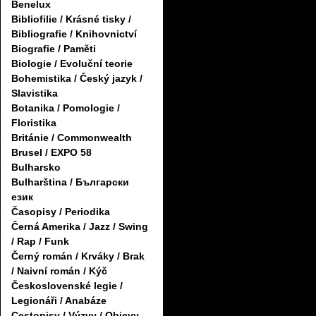
Benelux
Bibliofilie / Krásné tisky /
Bibliografie / Knihovnictví
Biografie / Paměti
Biologie / Evoluční teorie
Bohemistika / Český jazyk /
Slavistika
Botanika / Pomologie /
Floristika
Británie / Commonwealth
Brusel / EXPO 58
Bulharsko
Bulharština / Български
език
Časopisy / Periodika
Černá Amerika / Jazz / Swing
/ Rap / Funk
Černý román / Krváky / Brak
/ Naivní román / Kýč
Československé legie /
Legionáři / Anabáze
Cestopisy / Výzvy / Objevy