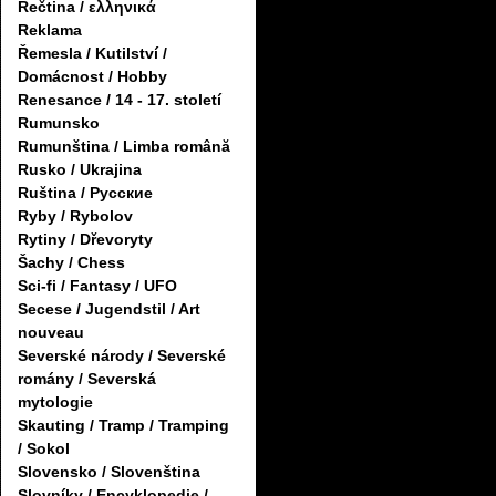
Řečtina / ελληνικά
Reklama
Řemesla / Kutilství /
Domácnost / Hobby
Renesance / 14 - 17. století
Rumunsko
Rumunština / Limba română
Rusko / Ukrajina
Ruština / Русские
Ryby / Rybolov
Rytiny / Dřevoryty
Šachy / Chess
Sci-fi / Fantasy / UFO
Secese / Jugendstil / Art
nouveau
Severské národy / Severské
romány / Severská
mytologie
Skauting / Tramp / Tramping
/ Sokol
Slovensko / Slovenština
Slovníky / Encyklopedie /