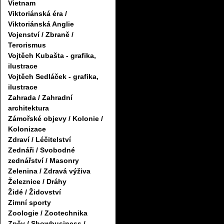
Vietnam
Viktoriánská éra /
Viktoriánská Anglie
Vojenství / Zbraně /
Terorismus
Vojtěch Kubašta - grafika,
ilustrace
Vojtěch Sedláček - grafika,
ilustrace
Zahrada / Zahradní
architektura
Zámořské objevy / Kolonie /
Kolonizace
Zdraví / Léčitelství
Zednáři / Svobodné
zednářství / Masonry
Zelenina / Zdravá výživa
Železnice / Dráhy
Židé / Židovství
Zimní sporty
Zoologie / Zootechnika
Zpěv / Showbusiness /