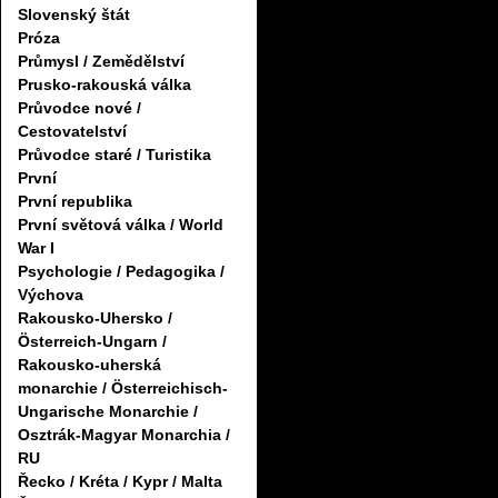
Slovenský štát
Próza
Průmysl / Zemědělství
Prusko-rakouská válka
Průvodce nové /
Cestovatelství
Průvodce staré / Turistika
První
První republika
První světová válka / World
War I
Psychologie / Pedagogika /
Výchova
Rakousko-Uhersko /
Österreich-Ungarn /
Rakousko-uherská
monarchie / Österreichisch-
Ungarische Monarchie /
Osztrák-Magyar Monarchia /
RU
Řecko / Kréta / Kypr / Malta