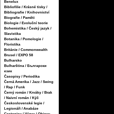
Benelux
Bibliofilie / Krásné tisky /
Bibliografie / Knihovnictví
Biografie / Paměti
Biologie / Evoluční teorie
Bohemistika / Český jazyk /
Slavistika
Botanika / Pomologie /
Floristika
Británie / Commonwealth
Brusel / EXPO 58
Bulharsko
Bulharština / Български
език
Časopisy / Periodika
Černá Amerika / Jazz / Swing
/ Rap / Funk
Černý román / Krváky / Brak
/ Naivní román / Kýč
Československé legie /
Legionáři / Anabáze
Cestopisy / Výzvy / Objevy