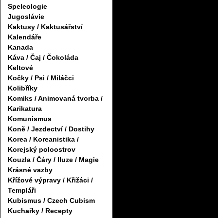
Speleologie
Jugoslávie
Kaktusy / Kaktusářství
Kalendáře
Kanada
Káva / Čaj / Čokoláda
Keltové
Kočky / Psi / Miláčci
Kolibříky
Komiks / Animovaná tvorba /
Karikatura
Komunismus
Koně / Jezdectví / Dostihy
Korea / Koreanistika /
Korejský poloostrov
Kouzla / Čáry / Iluze / Magie
Krásné vazby
Křížové výpravy / Křižáci /
Templáři
Kubismus / Czech Cubism
Kuchařky / Recepty