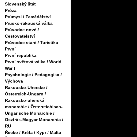
Slovenský štát
Próza
Průmysl / Zemědělství
Prusko-rakouská válka
Průvodce nové /
Cestovatelství
Průvodce staré / Turistika
První
První republika
První světová válka / World
War I
Psychologie / Pedagogika /
Výchova
Rakousko-Uhersko /
Österreich-Ungarn /
Rakousko-uherská
monarchie / Österreichisch-
Ungarische Monarchie /
Osztrák-Magyar Monarchia /
RU
Řecko / Kréta / Kypr / Malta