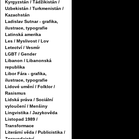
Kyrgyzstán / Tádžikistán /
Uzbekistán / Turkmenistán /
Kazachstán
Ladislav Sutnar - grafika,
ilustrace, typografie
Latinská amerika
Les / Myslivost / Lov
Letectví / Vesmír
LGBT / Gender
Libanon / Libanonská
republika
Libor Fára - grafika,
ilustrace, typografie
Lidové umění / Folklor /
Rasismus
Lidská práva / Sociální
vyloučení / Menšiny
Lingvistika / Jazykověda
Listopad 1989 /
Transformace
Literární věda / Publicistika /
Zpravodajství