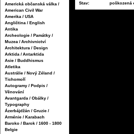
Stav:
poškozená o
Americká občanská válka /
American Civil War
Amerika / USA
Angličtina / English
Antika
Archeologie / Památky /
Muzea / Archivnictví
Architektura / Design
Arktida / Antarktida
Asie / Buddhismus
Atletika
Austrálie / Nový Zéland /
Tichomoří
Autogramy / Podpis /
Věnování
Avantgarda / Obálky /
Typography
Ázerbájdžán / Gruzie /
Arménie / Karabach
Baroko / Barok / 1600 - 1800
Belgie