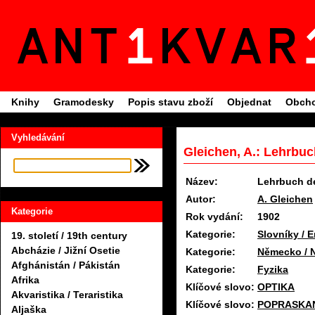
Knihy
Gramodesky
Popis stavu zboží
Objednat
Obcho
Vyhledávání
Gleichen, A.: Lehrbuc
Název:
Lehrbuch d
Autor:
A. Gleichen
Kategorie
Rok vydání:
1902
Kategorie:
Slovníky / 
19. století / 19th century
Abcházie / Jižní Osetie
Kategorie:
Německo / 
Afghánistán / Pákistán
Kategorie:
Fyzika
Afrika
Klíčové slovo:
OPTIKA
Akvaristika / Teraristika
Klíčové slovo:
POPRASKAN
Aljaška