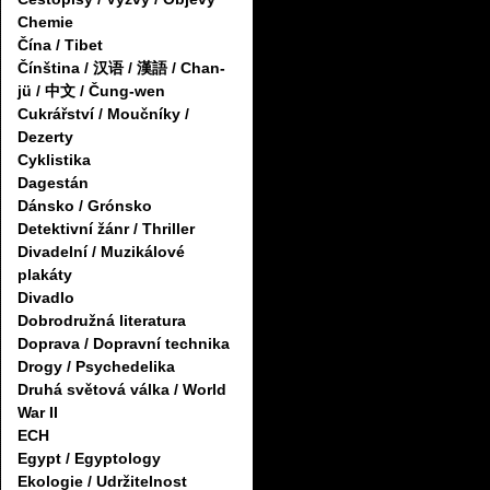
Chemie
Čína / Tibet
Čínština / 汉语 / 漢語 / Chan-
jü / 中文 / Čung-wen
Cukrářství / Moučníky /
Dezerty
Cyklistika
Dagestán
Dánsko / Grónsko
Detektivní žánr / Thriller
Divadelní / Muzikálové
plakáty
Divadlo
Dobrodružná literatura
Doprava / Dopravní technika
Drogy / Psychedelika
Druhá světová válka / World
War II
ECH
Egypt / Egyptology
Ekologie / Udržitelnost