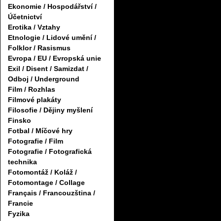
Ekonomie / Hospodářství /
Účetnictví
Erotika / Vztahy
Etnologie / Lidové umění /
Folklor / Rasismus
Evropa / EU / Evropská unie
Exil / Disent / Samizdat /
Odboj / Underground
Film / Rozhlas
Filmové plakáty
Filosofie / Dějiny myšlení
Finsko
Fotbal / Míčové hry
Fotografie / Film
Fotografie / Fotografická
technika
Fotomontáž / Koláž /
Fotomontage / Collage
Français / Francouzština /
Francie
Fyzika