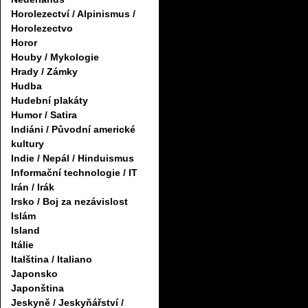
Horolezectví / Alpinismus /
Horolezectvo
Horor
Houby / Mykologie
Hrady / Zámky
Hudba
Hudební plakáty
Humor / Satira
Indiáni / Původní americké
kultury
Indie / Nepál / Hinduismus
Informační technologie / IT
Irán / Irák
Irsko / Boj za nezávislost
Islám
Island
Itálie
Italština / Italiano
Japonsko
Japonština
Jeskyně / Jeskyňářství /