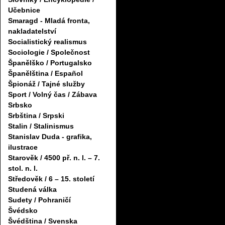
Učebnice
Smaragd - Mladá fronta,
nakladatelství
Socialistický realismus
Sociologie / Společnost
Španělško / Portugalsko
Španělština / Español
Špionáž / Tajné služby
Sport / Volný čas / Zábava
Srbsko
Srbština / Srpski
Stalin / Stalinismus
Stanislav Duda - grafika,
ilustrace
Starověk / 4500 př. n. l. – 7.
stol. n. l.
Středověk / 6 – 15. století
Studená válka
Sudety / Pohraničí
Švédsko
Švédština / Svenska