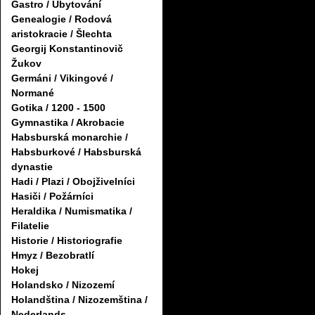
Gastro / Ubytování
Genealogie / Rodová
aristokracie / Šlechta
Georgij Konstantinovič
Žukov
Germáni / Vikingové /
Normané
Gotika / 1200 - 1500
Gymnastika / Akrobacie
Habsburská monarchie /
Habsburkové / Habsburská
dynastie
Hadi / Plazi / Obojživelníci
Hasiči / Požárníci
Heraldika / Numismatika /
Filatelie
Historie / Historiografie
Hmyz / Bezobratlí
Hokej
Holandsko / Nizozemí
Holandština / Nizozemština /
Nederlands