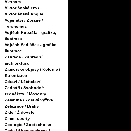
Vietnam
Viktoriánská éra /
Viktoriánská Anglie
Vojenství / Zbraně /
Terorismus
Vojtěch Kubašta - grafika,
ilustrace
Vojtěch Sedláček - grafika,
ilustrace
Zahrada / Zahradní
architektura
Zámořské objevy / Kolonie /
Kolonizace
Zdraví / Léčitelství
Zednáři / Svobodné
zednářství / Masonry
Zelenina / Zdravá výživa
Železnice / Dráhy
Židé / Židovství
Zimní sporty
Zoologie / Zootechnika
Zpěv / Showbusiness /