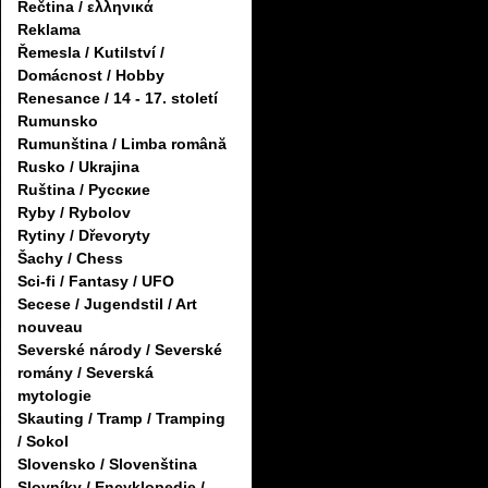
Řečtina / ελληνικά
Reklama
Řemesla / Kutilství /
Domácnost / Hobby
Renesance / 14 - 17. století
Rumunsko
Rumunština / Limba română
Rusko / Ukrajina
Ruština / Русские
Ryby / Rybolov
Rytiny / Dřevoryty
Šachy / Chess
Sci-fi / Fantasy / UFO
Secese / Jugendstil / Art
nouveau
Severské národy / Severské
romány / Severská
mytologie
Skauting / Tramp / Tramping
/ Sokol
Slovensko / Slovenština
Slovníky / Encyklopedie /