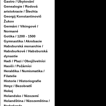
Gastro / Ubytování
Genealogie / Rodová
aristokracie / Šlechta
Georgij Konstantinovič
Žukov
Germáni / Vikingové /
Normané
Gotika / 1200 - 1500
Gymnastika / Akrobacie
Habsburská monarchie /
Habsburkové / Habsburská
dynastie
Hadi / Plazi / Obojživelníci
Hasiči / Požárníci
Heraldika / Numismatika /
Filatelie
Historie / Historiografie
Hmyz / Bezobratlí
Hokej
Holandsko / Nizozemí
Holandština / Nizozemština /
Nederlands