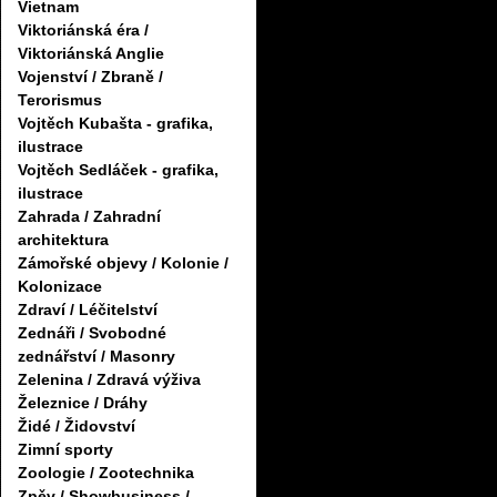
Vietnam
Viktoriánská éra /
Viktoriánská Anglie
Vojenství / Zbraně /
Terorismus
Vojtěch Kubašta - grafika,
ilustrace
Vojtěch Sedláček - grafika,
ilustrace
Zahrada / Zahradní
architektura
Zámořské objevy / Kolonie /
Kolonizace
Zdraví / Léčitelství
Zednáři / Svobodné
zednářství / Masonry
Zelenina / Zdravá výživa
Železnice / Dráhy
Židé / Židovství
Zimní sporty
Zoologie / Zootechnika
Zpěv / Showbusiness /