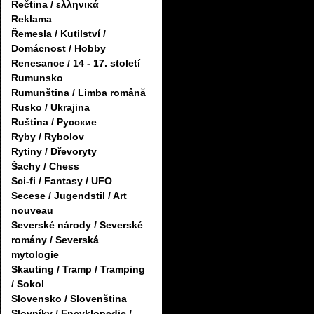
Řečtina / ελληνικά
Reklama
Řemesla / Kutilství /
Domácnost / Hobby
Renesance / 14 - 17. století
Rumunsko
Rumunština / Limba română
Rusko / Ukrajina
Ruština / Русские
Ryby / Rybolov
Rytiny / Dřevoryty
Šachy / Chess
Sci-fi / Fantasy / UFO
Secese / Jugendstil / Art
nouveau
Severské národy / Severské
romány / Severská
mytologie
Skauting / Tramp / Tramping
/ Sokol
Slovensko / Slovenština
Slovníky / Encyklopedie /