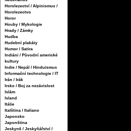
Horolezectví / Alpinismus /
Horolezectvo
Horor
Houby / Mykologie
Hrady / Zámky
Hudba
Hudební plakáty
Humor / Satira
Indiáni / Původní americké
kultury
Indie / Nepál / Hinduismus
Informační technologie / IT
Irán / Irák
Irsko / Boj za nezávislost
Islám
Island
Itálie
Italština / Italiano
Japonsko
Japonština
Jeskyně / Jeskyňářství /