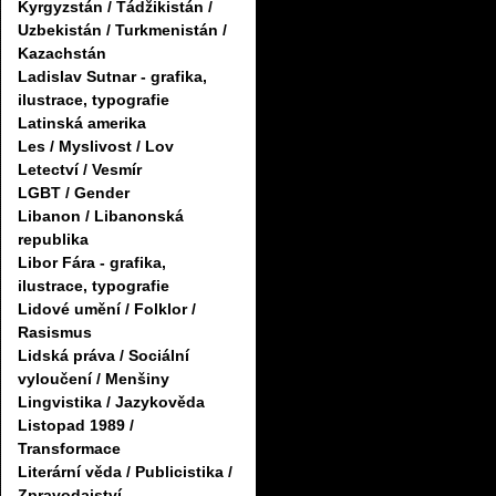
Kyrgyzstán / Tádžikistán /
Uzbekistán / Turkmenistán /
Kazachstán
Ladislav Sutnar - grafika,
ilustrace, typografie
Latinská amerika
Les / Myslivost / Lov
Letectví / Vesmír
LGBT / Gender
Libanon / Libanonská
republika
Libor Fára - grafika,
ilustrace, typografie
Lidové umění / Folklor /
Rasismus
Lidská práva / Sociální
vyloučení / Menšiny
Lingvistika / Jazykověda
Listopad 1989 /
Transformace
Literární věda / Publicistika /
Zpravodajství