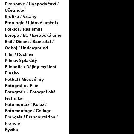
Ekonomie / Hospodářství /
Účetnictví
Erotika / Vztahy
Etnologie / Lidové umění /
Folklor / Rasismus
Evropa / EU / Evropská unie
Exil / Disent / Samizdat /
Odboj / Underground
Film / Rozhlas
Filmové plakáty
Filosofie / Dějiny myšlení
Finsko
Fotbal / Míčové hry
Fotografie / Film
Fotografie / Fotografická
technika
Fotomontáž / Koláž /
Fotomontage / Collage
Français / Francouzština /
Francie
Fyzika