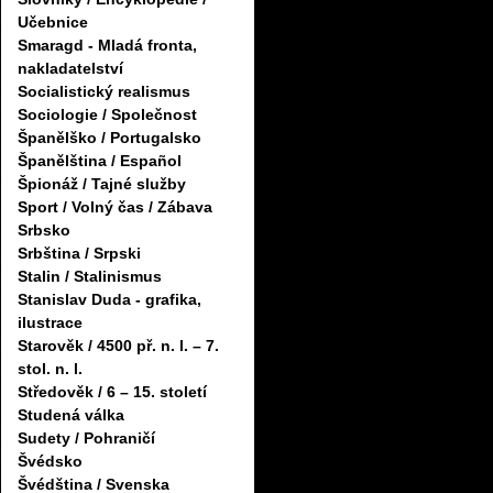
Učebnice
Smaragd - Mladá fronta,
nakladatelství
Socialistický realismus
Sociologie / Společnost
Španělško / Portugalsko
Španělština / Español
Špionáž / Tajné služby
Sport / Volný čas / Zábava
Srbsko
Srbština / Srpski
Stalin / Stalinismus
Stanislav Duda - grafika,
ilustrace
Starověk / 4500 př. n. l. – 7.
stol. n. l.
Středověk / 6 – 15. století
Studená válka
Sudety / Pohraničí
Švédsko
Švédština / Svenska