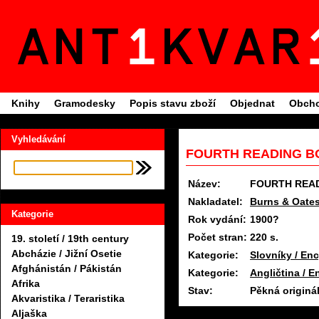
Knihy
Gramodesky
Popis stavu zboží
Objednat
Obcho
Vyhledávání
FOURTH READING BO
Název:
FOURTH REA
Nakladatel:
Burns & Oate
Kategorie
Rok vydání:
1900?
Počet stran:
220 s.
19. století / 19th century
Abcházie / Jižní Osetie
Kategorie:
Slovníky / En
Afghánistán / Pákistán
Kategorie:
Angličtina / E
Afrika
Stav:
Pěkná originá
Akvaristika / Teraristika
Aljaška