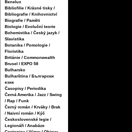
Benelux
Bibliofilie / Krásné tisky /
Bibliografie / Knihovnictví
Biografie / Paměti
Biologie / Evoluční teorie
Bohemistika / Český jazyk /
Slavistika
Botanika / Pomologie /
Floristika
Británie / Commonwealth
Brusel / EXPO 58
Bulharsko
Bulharština / Български
език
Časopisy / Periodika
Černá Amerika / Jazz / Swing
/ Rap / Funk
Černý román / Krváky / Brak
/ Naivní román / Kýč
Československé legie /
Legionáři / Anabáze
Cestopisy / Výzvy / Objevy