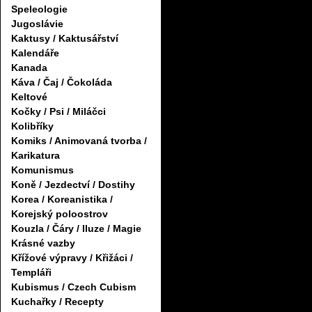
Speleologie
Jugoslávie
Kaktusy / Kaktusářství
Kalendáře
Kanada
Káva / Čaj / Čokoláda
Keltové
Kočky / Psi / Miláčci
Kolibříky
Komiks / Animovaná tvorba /
Karikatura
Komunismus
Koně / Jezdectví / Dostihy
Korea / Koreanistika /
Korejský poloostrov
Kouzla / Čáry / Iluze / Magie
Krásné vazby
Křížové výpravy / Křižáci /
Templáři
Kubismus / Czech Cubism
Kuchařky / Recepty