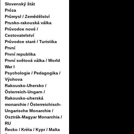
Slovenský štát
Próza
Průmysl / Zemědělství
Prusko-rakouská válka
Průvodce nové /
Cestovatelství
Průvodce staré / Turistika
První
První republika
První světová válka / World
War I
Psychologie / Pedagogika /
Výchova
Rakousko-Uhersko /
Österreich-Ungarn /
Rakousko-uherská
monarchie / Österreichisch-
Ungarische Monarchie /
Osztrák-Magyar Monarchia /
RU
Řecko / Kréta / Kypr / Malta