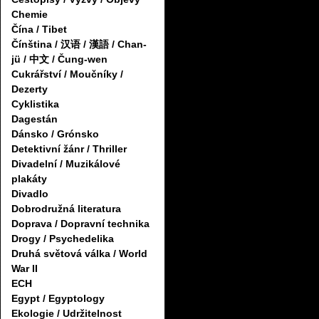
Chemie
Čína / Tibet
Čínština / 汉语 / 漢語 / Chan-
jü / 中文 / Čung-wen
Cukrářství / Moučníky /
Dezerty
Cyklistika
Dagestán
Dánsko / Grónsko
Detektivní žánr / Thriller
Divadelní / Muzikálové
plakáty
Divadlo
Dobrodružná literatura
Doprava / Dopravní technika
Drogy / Psychedelika
Druhá světová válka / World
War II
ECH
Egypt / Egyptology
Ekologie / Udržitelnost