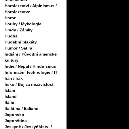
Horolezectví / Alpinismus /
Horolezectvo
Horor
Houby / Mykologie
Hrady / Zámky
Hudba
Hudební plakáty
Humor / Satira
Indiáni / Původní americké
kultury
Indie / Nepál / Hinduismus
Informační technologie / IT
Irán / Irák
Irsko / Boj za nezávislost
Islám
Island
Itálie
Italština / Italiano
Japonsko
Japonština
Jeskyně / Jeskyňářství /