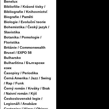
Benelux
Bibliofilie / Krásné tisky /
Bibliografie / Knihovnictví
Biografie / Paměti
Biologie / Evoluční teorie
Bohemistika / Český jazyk /
Slavistika
Botanika / Pomologie /
Floristika
Británie / Commonwealth
Brusel / EXPO 58
Bulharsko
Bulharština / Български
език
Časopisy / Periodika
Černá Amerika / Jazz / Swing
/ Rap / Funk
Černý román / Krváky / Brak
/ Naivní román / Kýč
Československé legie /
Legionáři / Anabáze
Cestopisy / Výzvy / Objevy