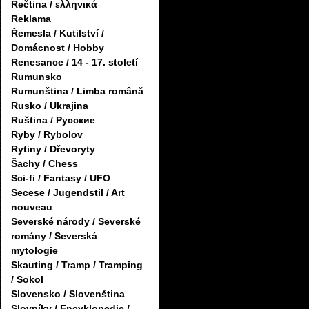
Řečtina / ελληνικά
Reklama
Řemesla / Kutilství /
Domácnost / Hobby
Renesance / 14 - 17. století
Rumunsko
Rumunština / Limba română
Rusko / Ukrajina
Ruština / Русские
Ryby / Rybolov
Rytiny / Dřevoryty
Šachy / Chess
Sci-fi / Fantasy / UFO
Secese / Jugendstil / Art
nouveau
Severské národy / Severské
romány / Severská
mytologie
Skauting / Tramp / Tramping
/ Sokol
Slovensko / Slovenština
Slovníky / Encyklopedie /