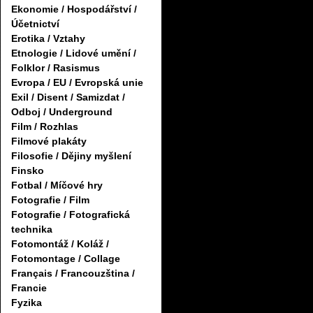
Ekonomie / Hospodářství /
Účetnictví
Erotika / Vztahy
Etnologie / Lidové umění /
Folklor / Rasismus
Evropa / EU / Evropská unie
Exil / Disent / Samizdat /
Odboj / Underground
Film / Rozhlas
Filmové plakáty
Filosofie / Dějiny myšlení
Finsko
Fotbal / Míčové hry
Fotografie / Film
Fotografie / Fotografická
technika
Fotomontáž / Koláž /
Fotomontage / Collage
Français / Francouzština /
Francie
Fyzika