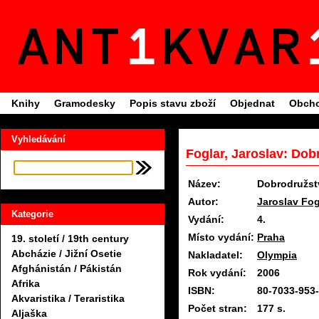
Knihy
Gramodesky
Popis stavu zboží
Objednat
Obcho
Vyhledávání
Foglar, Jaroslav: Dob
Název:
Dobrodružst
Autor:
Jaroslav Fog
Kategorie
Vydání:
4.
Místo vydání:
Praha
19. století / 19th century
Abcházie / Jižní Osetie
Nakladatel:
Olympia
Afghánistán / Pákistán
Rok vydání:
2006
Afrika
ISBN:
80-7033-953
Akvaristika / Teraristika
Počet stran:
177 s.
Aljaška