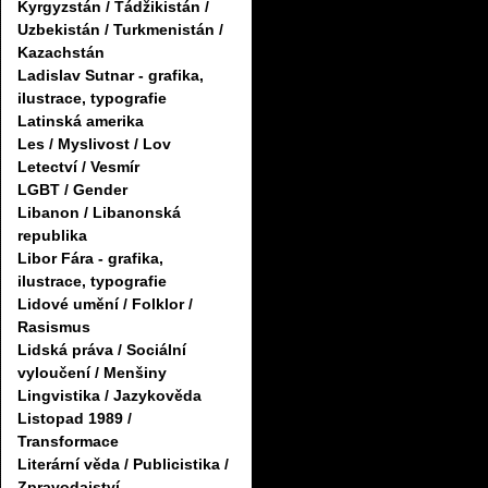
Kyrgyzstán / Tádžikistán /
Uzbekistán / Turkmenistán /
Kazachstán
Ladislav Sutnar - grafika,
ilustrace, typografie
Latinská amerika
Les / Myslivost / Lov
Letectví / Vesmír
LGBT / Gender
Libanon / Libanonská
republika
Libor Fára - grafika,
ilustrace, typografie
Lidové umění / Folklor /
Rasismus
Lidská práva / Sociální
vyloučení / Menšiny
Lingvistika / Jazykověda
Listopad 1989 /
Transformace
Literární věda / Publicistika /
Zpravodajství