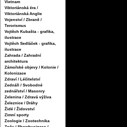
Vietnam
Viktoriánská éra /
Viktoriánská Anglie
Vojenství / Zbraně /
Terorismus
Vojtěch Kubašta - grafika,
ilustrace
Vojtěch Sedláček - grafika,
ilustrace
Zahrada / Zahradní
architektura
Zámořské objevy / Kolonie /
Kolonizace
Zdraví / Léčitelství
Zednáři / Svobodné
zednářství / Masonry
Zelenina / Zdravá výživa
Železnice / Dráhy
Židé / Židovství
Zimní sporty
Zoologie / Zootechnika
Zpěv / Showbusiness /