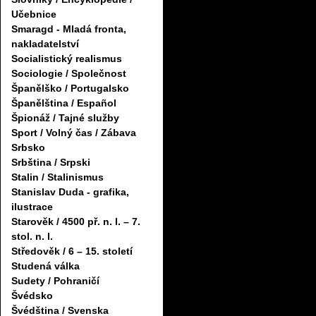
Učebnice
Smaragd - Mladá fronta,
nakladatelství
Socialistický realismus
Sociologie / Společnost
Španělško / Portugalsko
Španělština / Español
Špionáž / Tajné služby
Sport / Volný čas / Zábava
Srbsko
Srbština / Srpski
Stalin / Stalinismus
Stanislav Duda - grafika,
ilustrace
Starověk / 4500 př. n. l. – 7.
stol. n. l.
Středověk / 6 – 15. století
Studená válka
Sudety / Pohraničí
Švédsko
Švédština / Svenska