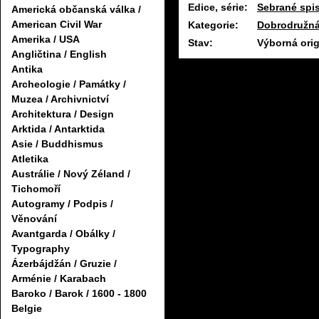
Edice, série:
Sebrané spis
Americká občanská válka /
American Civil War
Kategorie:
Dobrodružná 
Amerika / USA
Stav:
Výborná orig
Angličtina / English
Antika
Archeologie / Památky /
Muzea / Archivnictví
Architektura / Design
Arktida / Antarktida
Asie / Buddhismus
Atletika
Austrálie / Nový Zéland /
Tichomoří
Autogramy / Podpis /
Věnování
Avantgarda / Obálky /
Typography
Ázerbájdžán / Gruzie /
Arménie / Karabach
Baroko / Barok / 1600 - 1800
Belgie