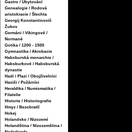
Gastro / Ubytování
Genealogie / Rodová
aristokracie / Šlechta
Georgij Konstantinovič
Žukov
Germáni / Vikingové /
Normané
Gotika / 1200 - 1500
Gymnastika / Akrobacie
Habsburská monarchie /
Habsburkové / Habsburská
dynastie
Hadi / Plazi / Obojživelníci
Hasiči / Požárníci
Heraldika / Numismatika /
Filatelie
Historie / Historiografie
Hmyz / Bezobratlí
Hokej
Holandsko / Nizozemí
Holandština / Nizozemština /
Nederlands