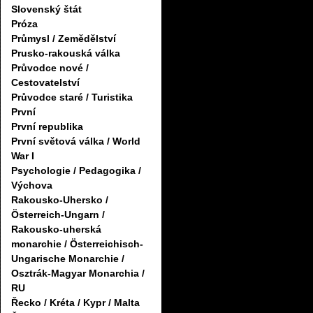
Slovenský štát
Próza
Průmysl / Zemědělství
Prusko-rakouská válka
Průvodce nové /
Cestovatelství
Průvodce staré / Turistika
První
První republika
První světová válka / World
War I
Psychologie / Pedagogika /
Výchova
Rakousko-Uhersko /
Österreich-Ungarn /
Rakousko-uherská
monarchie / Österreichisch-
Ungarische Monarchie /
Osztrák-Magyar Monarchia /
RU
Řecko / Kréta / Kypr / Malta