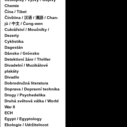
Chemie
Čína / Tibet
Čínština / 汉语 / 漢語 / Chan-
jü / 中文 / Čung-wen
Cukrářství / Moučníky /
Dezerty
Cyklistika
Dagestán
Dánsko / Grónsko
Detektivní žánr / Thriller
Divadelní / Muzikálové
plakáty
Divadlo
Dobrodružná literatura
Doprava / Dopravní technika
Drogy / Psychedelika
Druhá světová válka / World
War II
ECH
Egypt / Egyptology
Ekologie / Udržitelnost