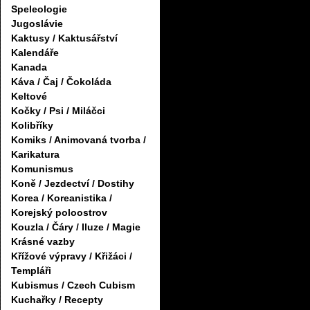
Speleologie
Jugoslávie
Kaktusy / Kaktusářství
Kalendáře
Kanada
Káva / Čaj / Čokoláda
Keltové
Kočky / Psi / Miláčci
Kolibříky
Komiks / Animovaná tvorba /
Karikatura
Komunismus
Koně / Jezdectví / Dostihy
Korea / Koreanistika /
Korejský poloostrov
Kouzla / Čáry / Iluze / Magie
Krásné vazby
Křížové výpravy / Křižáci /
Templáři
Kubismus / Czech Cubism
Kuchařky / Recepty