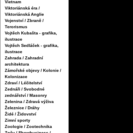
Vietnam
Viktoriánská éra /
Viktoriánská Anglie
Vojenství / Zbraně /
Terorismus
Vojtěch Kubašta - grafika,
ilustrace
Vojtěch Sedláček - grafika,
ilustrace
Zahrada / Zahradní
architektura
Zámořské objevy / Kolonie /
Kolonizace
Zdraví / Léčitelství
Zednáři / Svobodné
zednářství / Masonry
Zelenina / Zdravá výživa
Železnice / Dráhy
Židé / Židovství
Zimní sporty
Zoologie / Zootechnika
Zpěv / Showbusiness /