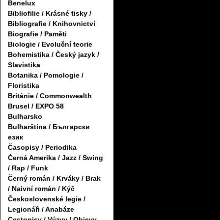
Benelux
Bibliofilie / Krásné tisky /
Bibliografie / Knihovnictví
Biografie / Paměti
Biologie / Evoluční teorie
Bohemistika / Český jazyk /
Slavistika
Botanika / Pomologie /
Floristika
Británie / Commonwealth
Brusel / EXPO 58
Bulharsko
Bulharština / Български
език
Časopisy / Periodika
Černá Amerika / Jazz / Swing
/ Rap / Funk
Černý román / Krváky / Brak
/ Naivní román / Kýč
Československé legie /
Legionáři / Anabáze
Cestopisy / Výzvy / Objevy