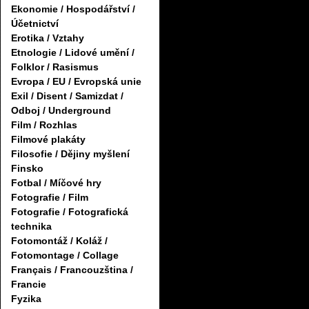
Ekonomie / Hospodářství /
Účetnictví
Erotika / Vztahy
Etnologie / Lidové umění /
Folklor / Rasismus
Evropa / EU / Evropská unie
Exil / Disent / Samizdat /
Odboj / Underground
Film / Rozhlas
Filmové plakáty
Filosofie / Dějiny myšlení
Finsko
Fotbal / Míčové hry
Fotografie / Film
Fotografie / Fotografická
technika
Fotomontáž / Koláž /
Fotomontage / Collage
Français / Francouzština /
Francie
Fyzika