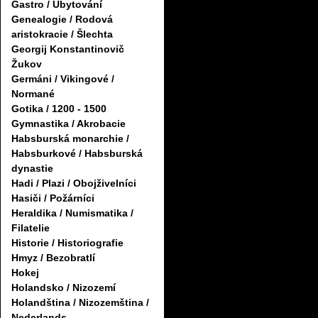
Gastro / Ubytování
Genealogie / Rodová
aristokracie / Šlechta
Georgij Konstantinovič
Žukov
Germáni / Vikingové /
Normané
Gotika / 1200 - 1500
Gymnastika / Akrobacie
Habsburská monarchie /
Habsburkové / Habsburská
dynastie
Hadi / Plazi / Obojživelníci
Hasiči / Požárníci
Heraldika / Numismatika /
Filatelie
Historie / Historiografie
Hmyz / Bezobratlí
Hokej
Holandsko / Nizozemí
Holandština / Nizozemština /
Nederlands