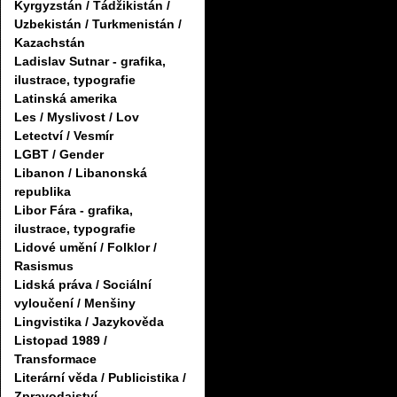
Kyrgyzstán / Tádžikistán /
Uzbekistán / Turkmenistán /
Kazachstán
Ladislav Sutnar - grafika,
ilustrace, typografie
Latinská amerika
Les / Myslivost / Lov
Letectví / Vesmír
LGBT / Gender
Libanon / Libanonská
republika
Libor Fára - grafika,
ilustrace, typografie
Lidové umění / Folklor /
Rasismus
Lidská práva / Sociální
vyloučení / Menšiny
Lingvistika / Jazykověda
Listopad 1989 /
Transformace
Literární věda / Publicistika /
Zpravodajství