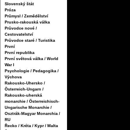
Slovenský štát
Próza
Průmysl / Zemědělství
Prusko-rakouská válka
Průvodce nové /
Cestovatelství
Průvodce staré / Turistika
První
První republika
První světová válka / World
War I
Psychologie / Pedagogika /
Výchova
Rakousko-Uhersko /
Österreich-Ungarn /
Rakousko-uherská
monarchie / Österreichisch-
Ungarische Monarchie /
Osztrák-Magyar Monarchia /
RU
Řecko / Kréta / Kypr / Malta