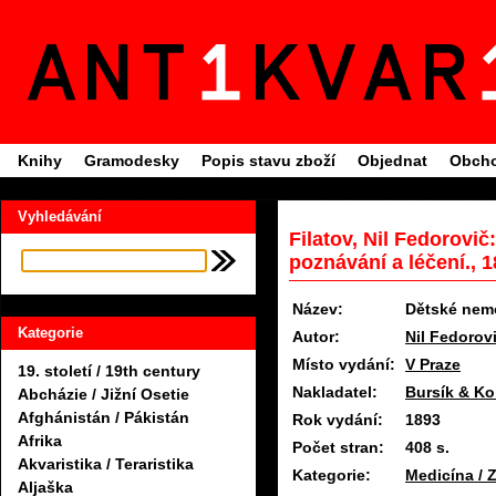
Knihy
Gramodesky
Popis stavu zboží
Objednat
Obcho
Vyhledávání
Filatov, Nil Fedorovič
poznávání a léčení., 
Název:
Dětské nemo
Kategorie
Autor:
Nil Fedorovi
Místo vydání:
V Praze
19. století / 19th century
Nakladatel:
Bursík & K
Abcházie / Jižní Osetie
Afghánistán / Pákistán
Rok vydání:
1893
Afrika
Počet stran:
408 s.
Akvaristika / Teraristika
Kategorie:
Medicína / Z
Aljaška