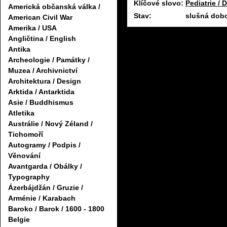
Klíčové slovo:
Pediatrie / 
Americká občanská válka /
Stav:
slušná dobo
American Civil War
Amerika / USA
Angličtina / English
Antika
Archeologie / Památky /
Muzea / Archivnictví
Architektura / Design
Arktida / Antarktida
Asie / Buddhismus
Atletika
Austrálie / Nový Zéland /
Tichomoří
Autogramy / Podpis /
Věnování
Avantgarda / Obálky /
Typography
Ázerbájdžán / Gruzie /
Arménie / Karabach
Baroko / Barok / 1600 - 1800
Belgie