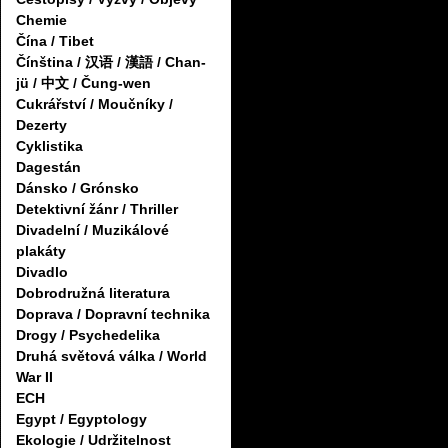
Chemie
Čína / Tibet
Čínština / 汉语 / 漢語 / Chan-
jü / 中文 / Čung-wen
Cukrářství / Moučníky /
Dezerty
Cyklistika
Dagestán
Dánsko / Grónsko
Detektivní žánr / Thriller
Divadelní / Muzikálové
plakáty
Divadlo
Dobrodružná literatura
Doprava / Dopravní technika
Drogy / Psychedelika
Druhá světová válka / World
War II
ECH
Egypt / Egyptology
Ekologie / Udržitelnost