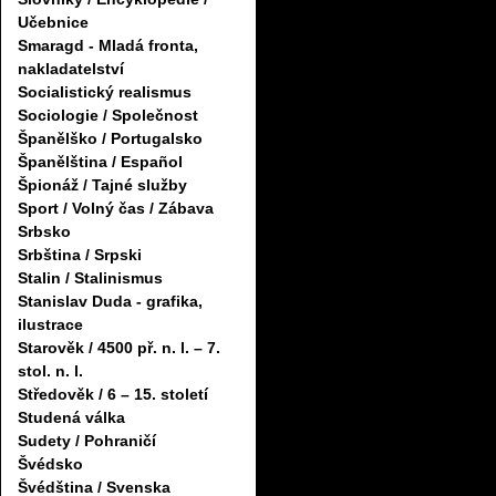
Učebnice
Smaragd - Mladá fronta,
nakladatelství
Socialistický realismus
Sociologie / Společnost
Španělško / Portugalsko
Španělština / Español
Špionáž / Tajné služby
Sport / Volný čas / Zábava
Srbsko
Srbština / Srpski
Stalin / Stalinismus
Stanislav Duda - grafika,
ilustrace
Starověk / 4500 př. n. l. – 7.
stol. n. l.
Středověk / 6 – 15. století
Studená válka
Sudety / Pohraničí
Švédsko
Švédština / Svenska