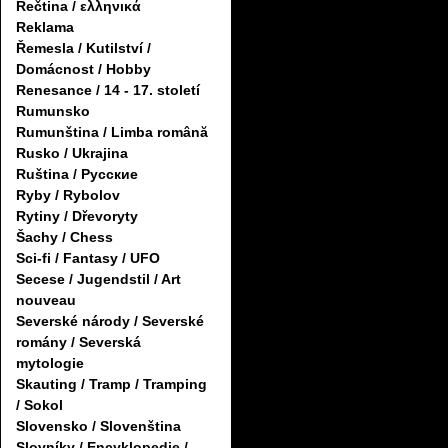
Řečtina / ελληνικά
Reklama
Řemesla / Kutilství /
Domácnost / Hobby
Renesance / 14 - 17. století
Rumunsko
Rumunština / Limba română
Rusko / Ukrajina
Ruština / Русские
Ryby / Rybolov
Rytiny / Dřevoryty
Šachy / Chess
Sci-fi / Fantasy / UFO
Secese / Jugendstil / Art
nouveau
Severské národy / Severské
romány / Severská
mytologie
Skauting / Tramp / Tramping
/ Sokol
Slovensko / Slovenština
Slovníky / Encyklopedie /