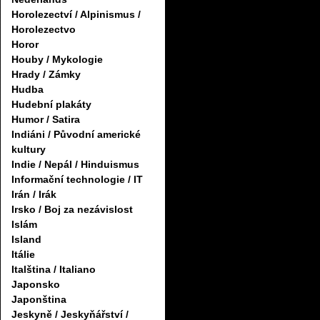
Horolezectví / Alpinismus /
Horolezectvo
Horor
Houby / Mykologie
Hrady / Zámky
Hudba
Hudební plakáty
Humor / Satira
Indiáni / Původní americké
kultury
Indie / Nepál / Hinduismus
Informační technologie / IT
Irán / Irák
Irsko / Boj za nezávislost
Islám
Island
Itálie
Italština / Italiano
Japonsko
Japonština
Jeskyně / Jeskyňářství /