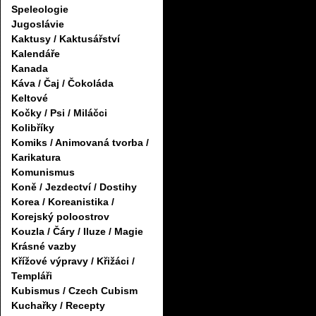
Speleologie
Jugoslávie
Kaktusy / Kaktusářství
Kalendáře
Kanada
Káva / Čaj / Čokoláda
Keltové
Kočky / Psi / Miláčci
Kolibříky
Komiks / Animovaná tvorba /
Karikatura
Komunismus
Koně / Jezdectví / Dostihy
Korea / Koreanistika /
Korejský poloostrov
Kouzla / Čáry / Iluze / Magie
Krásné vazby
Křížové výpravy / Křižáci /
Templáři
Kubismus / Czech Cubism
Kuchařky / Recepty