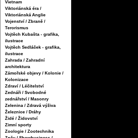
Vietnam
Viktoriánská éra /
Viktoriánská Anglie
Vojenství / Zbraně /
Terorismus
Vojtěch Kubašta - grafika,
ilustrace
Vojtěch Sedláček - grafika,
ilustrace
Zahrada / Zahradní
architektura
Zámořské objevy / Kolonie /
Kolonizace
Zdraví / Léčitelství
Zednáři / Svobodné
zednářství / Masonry
Zelenina / Zdravá výživa
Železnice / Dráhy
Židé / Židovství
Zimní sporty
Zoologie / Zootechnika
Zpěv / Showbusiness /