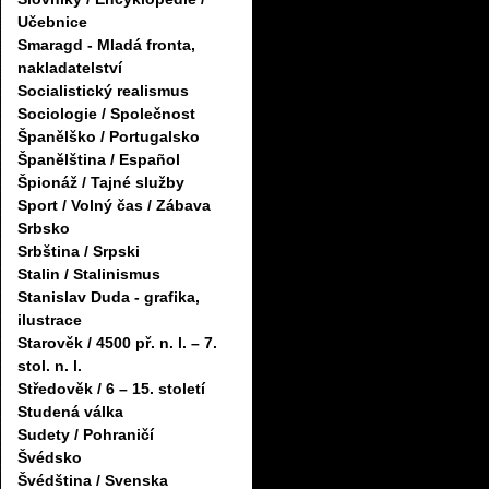
Učebnice
Smaragd - Mladá fronta,
nakladatelství
Socialistický realismus
Sociologie / Společnost
Španělško / Portugalsko
Španělština / Español
Špionáž / Tajné služby
Sport / Volný čas / Zábava
Srbsko
Srbština / Srpski
Stalin / Stalinismus
Stanislav Duda - grafika,
ilustrace
Starověk / 4500 př. n. l. – 7.
stol. n. l.
Středověk / 6 – 15. století
Studená válka
Sudety / Pohraničí
Švédsko
Švédština / Svenska