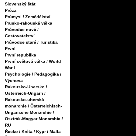
Slovenský štát
Próza
Průmysl / Zemědělství
Prusko-rakouská válka
Průvodce nové /
Cestovatelství
Průvodce staré / Turistika
První
První republika
První světová válka / World
War I
Psychologie / Pedagogika /
Výchova
Rakousko-Uhersko /
Österreich-Ungarn /
Rakousko-uherská
monarchie / Österreichisch-
Ungarische Monarchie /
Osztrák-Magyar Monarchia /
RU
Řecko / Kréta / Kypr / Malta