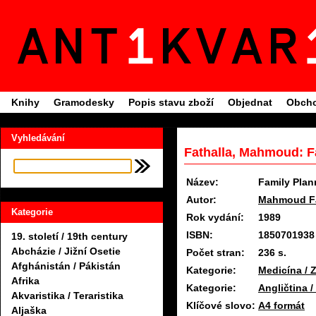
Knihy
Gramodesky
Popis stavu zboží
Objednat
Obcho
Vyhledávání
Fathalla, Mahmoud: F
Název:
Family Plan
Autor:
Mahmoud Fa
Kategorie
Rok vydání:
1989
ISBN:
1850701938
19. století / 19th century
Abcházie / Jižní Osetie
Počet stran:
236 s.
Afghánistán / Pákistán
Kategorie:
Medicína / Z
Afrika
Kategorie:
Angličtina /
Akvaristika / Teraristika
Klíčové slovo:
A4 formát
Aljaška