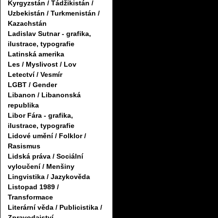
Kyrgyzstán / Tádžikistán /
Uzbekistán / Turkmenistán /
Kazachstán
Ladislav Sutnar - grafika,
ilustrace, typografie
Latinská amerika
Les / Myslivost / Lov
Letectví / Vesmír
LGBT / Gender
Libanon / Libanonská
republika
Libor Fára - grafika,
ilustrace, typografie
Lidové umění / Folklor /
Rasismus
Lidská práva / Sociální
vyloučení / Menšiny
Lingvistika / Jazykověda
Listopad 1989 /
Transformace
Literární věda / Publicistika /
Zpravodajství