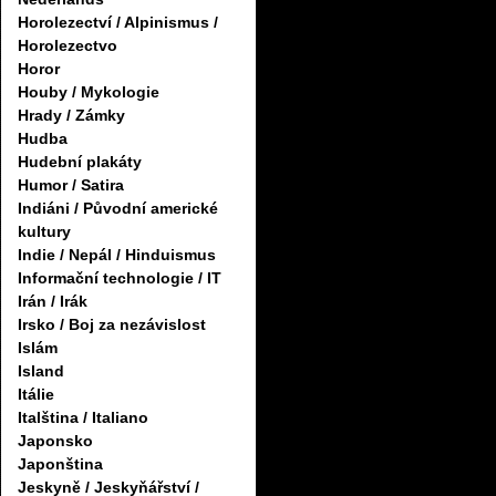
Horolezectví / Alpinismus /
Horolezectvo
Horor
Houby / Mykologie
Hrady / Zámky
Hudba
Hudební plakáty
Humor / Satira
Indiáni / Původní americké
kultury
Indie / Nepál / Hinduismus
Informační technologie / IT
Irán / Irák
Irsko / Boj za nezávislost
Islám
Island
Itálie
Italština / Italiano
Japonsko
Japonština
Jeskyně / Jeskyňářství /