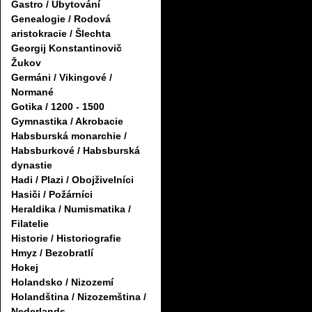
Gastro / Ubytování
Genealogie / Rodová
aristokracie / Šlechta
Georgij Konstantinovič
Žukov
Germáni / Vikingové /
Normané
Gotika / 1200 - 1500
Gymnastika / Akrobacie
Habsburská monarchie /
Habsburkové / Habsburská
dynastie
Hadi / Plazi / Obojživelníci
Hasiči / Požárníci
Heraldika / Numismatika /
Filatelie
Historie / Historiografie
Hmyz / Bezobratlí
Hokej
Holandsko / Nizozemí
Holandština / Nizozemština /
Nederlands