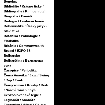
Benelux
Bibliofilie / Krásné tisky /
Bibliografie / Knihovnictví
Biografie / Paměti
Biologie / Evoluční teorie
Bohemistika / Český jazyk /
Slavistika
Botanika / Pomologie /
Floristika
Británie / Commonwealth
Brusel / EXPO 58
Bulharsko
Bulharština / Български
език
Časopisy / Periodika
Černá Amerika / Jazz / Swing
/ Rap / Funk
Černý román / Krváky / Brak
/ Naivní román / Kýč
Československé legie /
Legionáři / Anabáze
Cestopisy / Výzvy / Objevy