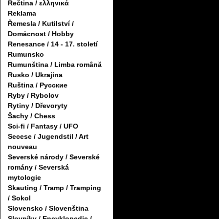
Řečtina / ελληνικά
Reklama
Řemesla / Kutilství /
Domácnost / Hobby
Renesance / 14 - 17. století
Rumunsko
Rumunština / Limba română
Rusko / Ukrajina
Ruština / Русские
Ryby / Rybolov
Rytiny / Dřevoryty
Šachy / Chess
Sci-fi / Fantasy / UFO
Secese / Jugendstil / Art
nouveau
Severské národy / Severské
romány / Severská
mytologie
Skauting / Tramp / Tramping
/ Sokol
Slovensko / Slovenština
Slovníky / Encyklopedie /