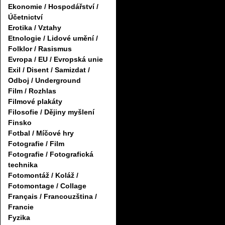
Ekonomie / Hospodářství /
Účetnictví
Erotika / Vztahy
Etnologie / Lidové umění /
Folklor / Rasismus
Evropa / EU / Evropská unie
Exil / Disent / Samizdat /
Odboj / Underground
Film / Rozhlas
Filmové plakáty
Filosofie / Dějiny myšlení
Finsko
Fotbal / Míčové hry
Fotografie / Film
Fotografie / Fotografická
technika
Fotomontáž / Koláž /
Fotomontage / Collage
Français / Francouzština /
Francie
Fyzika