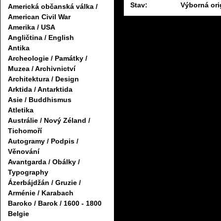
Stav:
Výborná ori
Americká občanská válka /
American Civil War
Amerika / USA
Angličtina / English
Antika
Archeologie / Památky /
Muzea / Archivnictví
Architektura / Design
Arktida / Antarktida
Asie / Buddhismus
Atletika
Austrálie / Nový Zéland /
Tichomoří
Autogramy / Podpis /
Věnování
Avantgarda / Obálky /
Typography
Ázerbájdžán / Gruzie /
Arménie / Karabach
Baroko / Barok / 1600 - 1800
Belgie