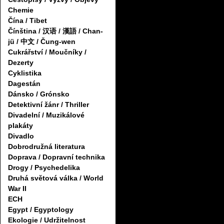
Chemie
Čína / Tibet
Čínština / 汉语 / 漢語 / Chan-
jü / 中文 / Čung-wen
Cukrářství / Moučníky /
Dezerty
Cyklistika
Dagestán
Dánsko / Grónsko
Detektivní žánr / Thriller
Divadelní / Muzikálové
plakáty
Divadlo
Dobrodružná literatura
Doprava / Dopravní technika
Drogy / Psychedelika
Druhá světová válka / World
War II
ECH
Egypt / Egyptology
Ekologie / Udržitelnost