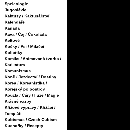
Speleologie
Jugoslávie
Kaktusy / Kaktusářství
Kalendáře
Kanada
Káva / Čaj / Čokoláda
Keltové
Kočky / Psi / Miláčci
Kolibříky
Komiks / Animovaná tvorba /
Karikatura
Komunismus
Koně / Jezdectví / Dostihy
Korea / Koreanistika /
Korejský poloostrov
Kouzla / Čáry / Iluze / Magie
Krásné vazby
Křížové výpravy / Křižáci /
Templáři
Kubismus / Czech Cubism
Kuchařky / Recepty