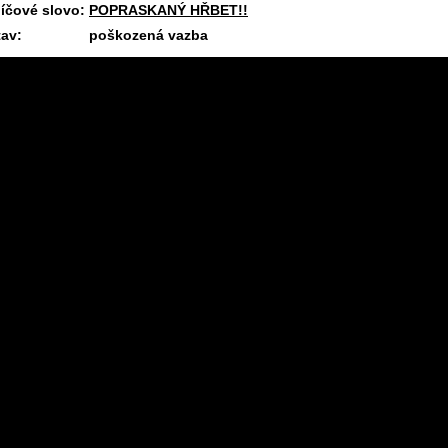
líčové slovo:
POPRASKANÝ HŘBET!!
tav:
poškozená vazba
11.7.2026 08:11 #1701