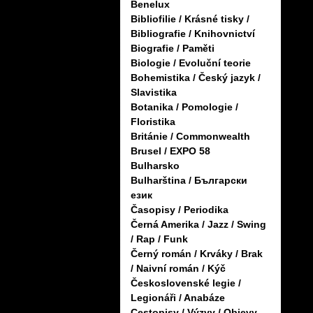
Benelux
Bibliofilie / Krásné tisky /
Bibliografie / Knihovnictví
Biografie / Paměti
Biologie / Evoluční teorie
Bohemistika / Český jazyk /
Slavistika
Botanika / Pomologie /
Floristika
Británie / Commonwealth
Brusel / EXPO 58
Bulharsko
Bulharština / Български
език
Časopisy / Periodika
Černá Amerika / Jazz / Swing
/ Rap / Funk
Černý román / Krváky / Brak
/ Naivní román / Kýč
Československé legie /
Legionáři / Anabáze
Cestopisy / Výzvy / Objevy