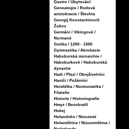
Gastro / Ubytování
Genealogie / Rodová
aristokracie / Šlechta
Georgij Konstantinovič
Žukov
Germáni / Vikingové /
Normané
Gotika / 1200 - 1500
Gymnastika / Akrobacie
Habsburská monarchie /
Habsburkové / Habsburská
dynastie
Hadi / Plazi / Obojživelníci
Hasiči / Požárníci
Heraldika / Numismatika /
Filatelie
Historie / Historiografie
Hmyz / Bezobratlí
Hokej
Holandsko / Nizozemí
Holandština / Nizozemština /
Nederlands