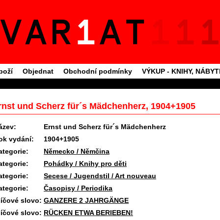
boží
Objednat
Obchodní podmínky
VÝKUP - KNIHY, NÁBY
rnst und Scherz für´s Mädchenherz, 1904+1905
ázev:
Ernst und Scherz für´s Mädchenherz
ok vydání:
1904+1905
ategorie:
Německo / Němčina
ategorie:
Pohádky / Knihy pro děti
ategorie:
Secese / Jugendstil / Art nouveau
ategorie:
Časopisy / Periodika
líčové slovo:
GANZERE 2 JAHRGÄNGE
líčové slovo:
RÜCKEN ETWA BERIEBEN!