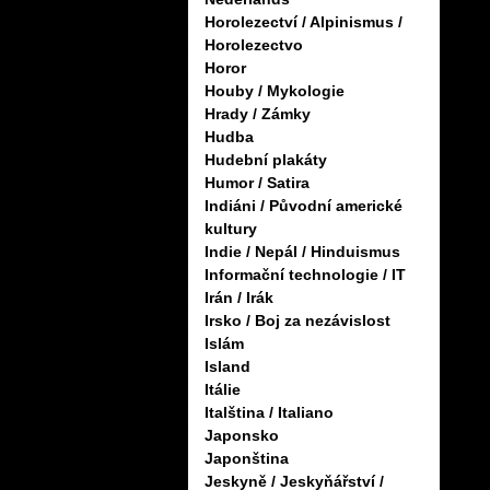
Horolezectví / Alpinismus /
Horolezectvo
Horor
Houby / Mykologie
Hrady / Zámky
Hudba
Hudební plakáty
Humor / Satira
Indiáni / Původní americké
kultury
Indie / Nepál / Hinduismus
Informační technologie / IT
Irán / Irák
Irsko / Boj za nezávislost
Islám
Island
Itálie
Italština / Italiano
Japonsko
Japonština
Jeskyně / Jeskyňářství /