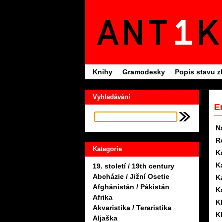
Knihy
Gramodesky
Popis stavu z
Vyhledávání
E
N
R
Kategorie
K
K
19. století / 19th century
Abcházie / Jižní Osetie
K
Afghánistán / Pákistán
K
Afrika
K
Akvaristika / Teraristika
K
Aljaška