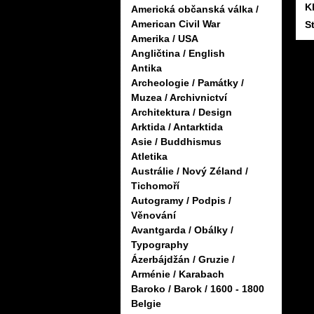
K
Americká občanská válka /
American Civil War
S
Amerika / USA
Angličtina / English
Antika
Archeologie / Památky /
Muzea / Archivnictví
Architektura / Design
Arktida / Antarktida
Asie / Buddhismus
Atletika
Austrálie / Nový Zéland /
Tichomoří
Autogramy / Podpis /
Věnování
Avantgarda / Obálky /
Typography
Ázerbájdžán / Gruzie /
Arménie / Karabach
Baroko / Barok / 1600 - 1800
Belgie