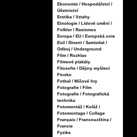
Ekonomie / Hospodářství /
Účetnictví
Erotika / Vztahy
Etnologie / Lidové umění /
Folklor / Rasismus
Evropa / EU / Evropská unie
Exil / Disent / Samizdat /
Odboj / Underground
Film / Rozhlas
Filmové plakáty
Filosofie / Dějiny myšlení
Finsko
Fotbal / Míčové hry
Fotografie / Film
Fotografie / Fotografická
technika
Fotomontáž / Koláž /
Fotomontage / Collage
Français / Francouzština /
Francie
Fyzika