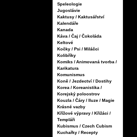
Speleologie
Jugoslávie
Kaktusy / Kaktusářství
Kalendáře
Kanada
Káva / Čaj / Čokoláda
Keltové
Kočky / Psi / Miláčci
Kolibříky
Komiks / Animovaná tvorba /
Karikatura
Komunismus
Koně / Jezdectví / Dostihy
Korea / Koreanistika /
Korejský poloostrov
Kouzla / Čáry / Iluze / Magie
Krásné vazby
Křížové výpravy / Křižáci /
Templáři
Kubismus / Czech Cubism
Kuchařky / Recepty