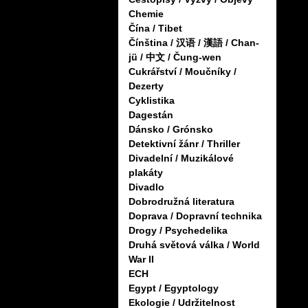
Chemie
Čína / Tibet
Čínština / 汉语 / 漢語 / Chan-
jü / 中文 / Čung-wen
Cukrářství / Moučníky /
Dezerty
Cyklistika
Dagestán
Dánsko / Grónsko
Detektivní žánr / Thriller
Divadelní / Muzikálové
plakáty
Divadlo
Dobrodružná literatura
Doprava / Dopravní technika
Drogy / Psychedelika
Druhá světová válka / World
War II
ECH
Egypt / Egyptology
Ekologie / Udržitelnost