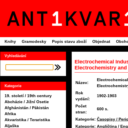
Knihy
Gramodesky
Popis stavu zboží
Objednat
Obcho
Vyhledávání
Electrochemical Indus
Electrochemistry and 
Electrochemical
Název:
Electrochemistr
Kategorie
Rok
1902-1903
19. století / 19th century
vydání:
Abcházie / Jižní Osetie
Počet
Afghánistán / Pákistán
600 s.
stran:
Afrika
Kategorie:
Časopisy / Peri
Akvaristika / Teraristika
Aljaška
Kategorie:
Angličtina / Eng