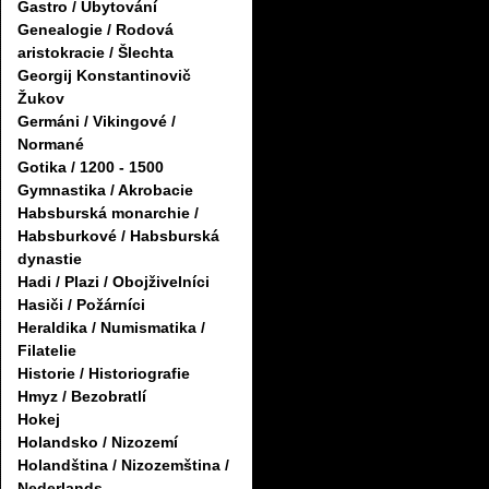
Gastro / Ubytování
Genealogie / Rodová
aristokracie / Šlechta
Georgij Konstantinovič
Žukov
Germáni / Vikingové /
Normané
Gotika / 1200 - 1500
Gymnastika / Akrobacie
Habsburská monarchie /
Habsburkové / Habsburská
dynastie
Hadi / Plazi / Obojživelníci
Hasiči / Požárníci
Heraldika / Numismatika /
Filatelie
Historie / Historiografie
Hmyz / Bezobratlí
Hokej
Holandsko / Nizozemí
Holandština / Nizozemština /
Nederlands