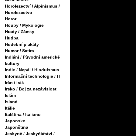
Horolezectví / Alpinismus /
Horolezectvo
Horor
Houby / Mykologie
Hrady / Zámky
Hudba
Hudební plakáty
Humor / Satira
Indiáni / Původní americké
kultury
Indie / Nepál / Hinduismus
Informační technologie / IT
Irán / Irák
Irsko / Boj za nezávislost
Islám
Island
Itálie
Italština / Italiano
Japonsko
Japonština
Jeskyně / Jeskyňářství /