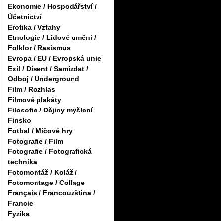
Ekonomie / Hospodářství /
Účetnictví
Erotika / Vztahy
Etnologie / Lidové umění /
Folklor / Rasismus
Evropa / EU / Evropská unie
Exil / Disent / Samizdat /
Odboj / Underground
Film / Rozhlas
Filmové plakáty
Filosofie / Dějiny myšlení
Finsko
Fotbal / Míčové hry
Fotografie / Film
Fotografie / Fotografická
technika
Fotomontáž / Koláž /
Fotomontage / Collage
Français / Francouzština /
Francie
Fyzika