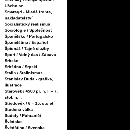
Učebnice
Smaragd - Mladá fronta,
nakladatelství
Socialistický realismus
Sociologie / Společnost
Španělško / Portugalsko
Španělština / Español
Špionáž / Tajné služby
Sport / Volný čas / Zábava
Srbsko
Srbština / Srpski
Stalin / Stalinismus
Stanislav Duda - grafika,
ilustrace
Starověk / 4500 př. n. l. – 7.
stol. n. l.
Středověk / 6 – 15. století
Studená válka
Sudety / Pohraničí
Švédsko
Švédština / Svenska