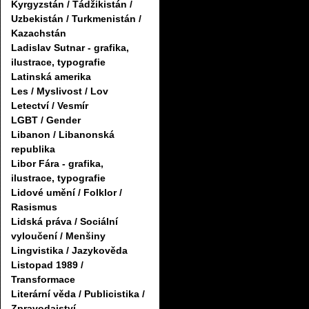
Kyrgyzstán / Tádžikistán /
Uzbekistán / Turkmenistán /
Kazachstán
Ladislav Sutnar - grafika,
ilustrace, typografie
Latinská amerika
Les / Myslivost / Lov
Letectví / Vesmír
LGBT / Gender
Libanon / Libanonská
republika
Libor Fára - grafika,
ilustrace, typografie
Lidové umění / Folklor /
Rasismus
Lidská práva / Sociální
vyloučení / Menšiny
Lingvistika / Jazykověda
Listopad 1989 /
Transformace
Literární věda / Publicistika /
Zpravodajství