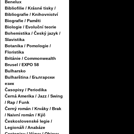
Benelux
Bibliofilie / Krásné tisky /
Bibliografie / Knihovnictví
Biografie / Paměti
Biologie / Evoluční teorie
Bohemistika / Český jazyk /
Slavistika
Botanika / Pomologie /
Floristika
Británie / Commonwealth
Brusel / EXPO 58
Bulharsko
Bulharština / Български
език
Časopisy / Periodika
Černá Amerika / Jazz / Swing
/ Rap / Funk
Černý román / Krváky / Brak
/ Naivní román / Kýč
Československé legie /
Legionáři / Anabáze
Cestopisy / Výzvy / Objevy