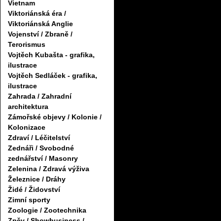
Vietnam
Viktoriánská éra /
Viktoriánská Anglie
Vojenství / Zbraně /
Terorismus
Vojtěch Kubašta - grafika,
ilustrace
Vojtěch Sedláček - grafika,
ilustrace
Zahrada / Zahradní
architektura
Zámořské objevy / Kolonie /
Kolonizace
Zdraví / Léčitelství
Zednáři / Svobodné
zednářství / Masonry
Zelenina / Zdravá výživa
Železnice / Dráhy
Židé / Židovství
Zimní sporty
Zoologie / Zootechnika
Zpěv / Showbusiness /