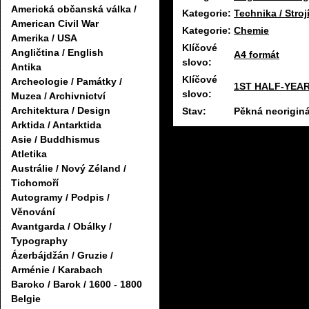
Americká občanská válka /
Kategorie:
Technika / Stroj
American Civil War
Kategorie:
Chemie
Amerika / USA
Klíčové
Angličtina / English
A4 formát
slovo:
Antika
Klíčové
Archeologie / Památky /
1ST HALF-YEAR
slovo:
Muzea / Archivnictví
Architektura / Design
Stav:
Pěkná neoriginá
Arktida / Antarktida
Asie / Buddhismus
Atletika
Austrálie / Nový Zéland /
Tichomoří
Autogramy / Podpis /
Věnování
Avantgarda / Obálky /
Typography
Ázerbájdžán / Gruzie /
Arménie / Karabach
Baroko / Barok / 1600 - 1800
Belgie