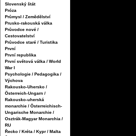
Slovenský štát
Próza
Průmysl / Zemědělství
Prusko-rakouská válka
Průvodce nové /
Cestovatelství
Průvodce staré / Turistika
První
První republika
První světová válka / World
War I
Psychologie / Pedagogika /
Výchova
Rakousko-Uhersko /
Österreich-Ungarn /
Rakousko-uherská
monarchie / Österreichisch-
Ungarische Monarchie /
Osztrák-Magyar Monarchia /
RU
Řecko / Kréta / Kypr / Malta