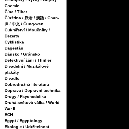
Chemie
Čína / Tibet
Čínština / 汉语 / 漢語 / Chan-
jü / 中文 / Čung-wen
Cukrářství / Moučníky /
Dezerty
Cyklistika
Dagestán
Dánsko / Grónsko
Detektivní žánr / Thriller
Divadelní / Muzikálové
plakáty
Divadlo
Dobrodružná literatura
Doprava / Dopravní technika
Drogy / Psychedelika
Druhá světová válka / World
War II
ECH
Egypt / Egyptology
Ekologie / Udržitelnost