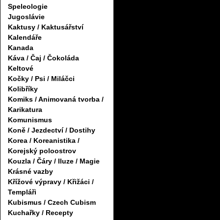
Speleologie
Jugoslávie
Kaktusy / Kaktusářství
Kalendáře
Kanada
Káva / Čaj / Čokoláda
Keltové
Kočky / Psi / Miláčci
Kolibříky
Komiks / Animovaná tvorba /
Karikatura
Komunismus
Koně / Jezdectví / Dostihy
Korea / Koreanistika /
Korejský poloostrov
Kouzla / Čáry / Iluze / Magie
Krásné vazby
Křížové výpravy / Křižáci /
Templáři
Kubismus / Czech Cubism
Kuchařky / Recepty