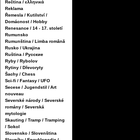
Řečtina / ελληνικά
Reklama
Řemesla / Kutilství /
Domácnost / Hobby
Renesance / 14 - 17. století
Rumunsko
Rumunština / Limba română
Rusko / Ukrajina
Ruština / Русские
Ryby / Rybolov
Rytiny / Dřevoryty
Šachy / Chess
Sci-fi / Fantasy / UFO
Secese / Jugendstil / Art
nouveau
Severské národy / Severské
romány / Severská
mytologie
Skauting / Tramp / Tramping
/ Sokol
Slovensko / Slovenština
Slovníky / Encyklopedie /