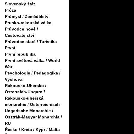
Slovenský štát
Próza
Průmysl / Zemědělství
Prusko-rakouská válka
Průvodce nové /
Cestovatelství
Průvodce staré / Turistika
První
První republika
První světová válka / World
War I
Psychologie / Pedagogika /
Výchova
Rakousko-Uhersko /
Österreich-Ungarn /
Rakousko-uherská
monarchie / Österreichisch-
Ungarische Monarchie /
Osztrák-Magyar Monarchia /
RU
Řecko / Kréta / Kypr / Malta