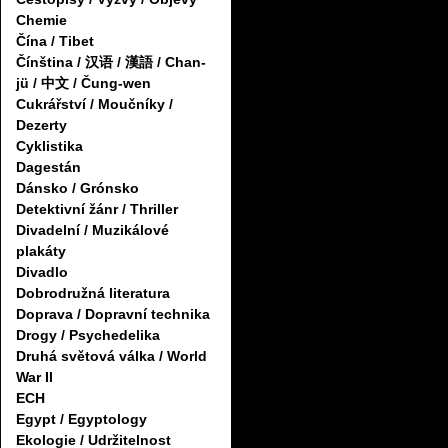
Chemie
Čína / Tibet
Čínština / 汉语 / 漢語 / Chan-
jü / 中文 / Čung-wen
Cukrářství / Moučníky /
Dezerty
Cyklistika
Dagestán
Dánsko / Grónsko
Detektivní žánr / Thriller
Divadelní / Muzikálové
plakáty
Divadlo
Dobrodružná literatura
Doprava / Dopravní technika
Drogy / Psychedelika
Druhá světová válka / World
War II
ECH
Egypt / Egyptology
Ekologie / Udržitelnost