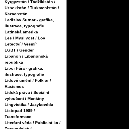
Kyrgyzstán / Tádžikistán /
Uzbekistán / Turkmenistán /
Kazachstán
Ladislav Sutnar - grafika,
ilustrace, typografie
Latinská amerika
Les / Myslivost / Lov
Letectví / Vesmír
LGBT / Gender
Libanon / Libanonská
republika
Libor Fára - grafika,
ilustrace, typografie
Lidové umění / Folklor /
Rasismus
Lidská práva / Sociální
vyloučení / Menšiny
Lingvistika / Jazykověda
Listopad 1989 /
Transformace
Literární věda / Publicistika /
Zpravodajství