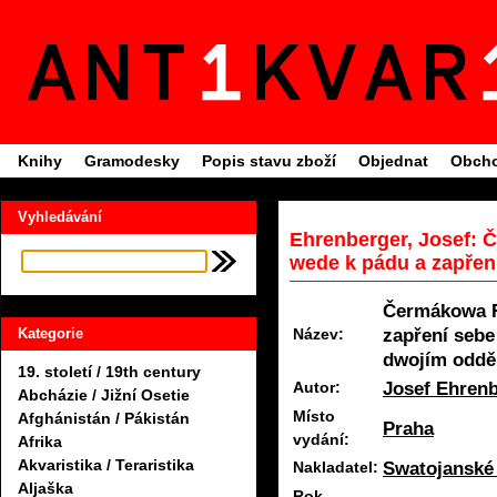
Knihy
Gramodesky
Popis stavu zboží
Objednat
Obcho
Vyhledávání
Ehrenberger, Josef: 
wede k pádu a zapření
Čermákowa R
zapření sebe
Název:
Kategorie
dwojím odděl
19. století / 19th century
Josef Ehren
Autor:
Abcházie / Jižní Osetie
Místo
Afghánistán / Pákistán
Praha
vydání:
Afrika
Akvaristika / Teraristika
Swatojanské
Nakladatel:
Aljaška
Rok