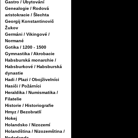
Gastro / Ubytování
Genealogie / Rodová
aristokracie / Šlechta
Georgij Konstantinovič
Žukov
Germáni / Vikingové /
Normané
Gotika / 1200 - 1500
Gymnastika / Akrobacie
Habsburská monarchie /
Habsburkové / Habsburská
dynastie
Hadi / Plazi / Obojživelníci
Hasiči / Požárníci
Heraldika / Numismatika /
Filatelie
Historie / Historiografie
Hmyz / Bezobratlí
Hokej
Holandsko / Nizozemí
Holandština / Nizozemština /
Nederlands