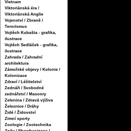
Vietnam
Viktoriánská éra /
Viktoriánská Anglie
Vojenství / Zbraně /
Terorismus
Vojtěch Kubašta - grafika,
ilustrace
Vojtěch Sedláček - grafika,
ilustrace
Zahrada / Zahradní
architektura
Zámořské objevy / Kolonie /
Kolonizace
Zdraví / Léčitelství
Zednáři / Svobodné
zednářství / Masonry
Zelenina / Zdravá výživa
Železnice / Dráhy
Židé / Židovství
Zimní sporty
Zoologie / Zootechnika
Zpěv / Showbusiness /