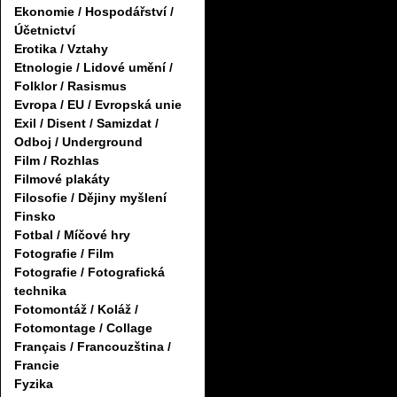
Ekonomie / Hospodářství /
Účetnictví
Erotika / Vztahy
Etnologie / Lidové umění /
Folklor / Rasismus
Evropa / EU / Evropská unie
Exil / Disent / Samizdat /
Odboj / Underground
Film / Rozhlas
Filmové plakáty
Filosofie / Dějiny myšlení
Finsko
Fotbal / Míčové hry
Fotografie / Film
Fotografie / Fotografická
technika
Fotomontáž / Koláž /
Fotomontage / Collage
Français / Francouzština /
Francie
Fyzika