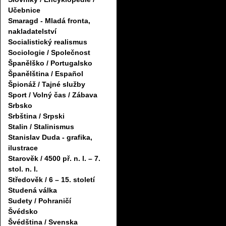
Učebnice
Smaragd - Mladá fronta,
nakladatelství
Socialistický realismus
Sociologie / Společnost
Španělško / Portugalsko
Španělština / Español
Špionáž / Tajné služby
Sport / Volný čas / Zábava
Srbsko
Srbština / Srpski
Stalin / Stalinismus
Stanislav Duda - grafika,
ilustrace
Starověk / 4500 př. n. l. – 7.
stol. n. l.
Středověk / 6 – 15. století
Studená válka
Sudety / Pohraničí
Švédsko
Švédština / Svenska