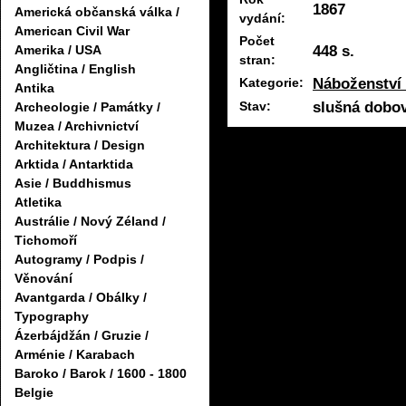
1867
Americká občanská válka /
vydání:
American Civil War
Počet
448 s.
Amerika / USA
stran:
Angličtina / English
Náboženství 
Kategorie:
Antika
slušná dobov
Stav:
Archeologie / Památky /
Muzea / Archivnictví
Architektura / Design
Arktida / Antarktida
Asie / Buddhismus
Atletika
Austrálie / Nový Zéland /
Tichomoří
Autogramy / Podpis /
Věnování
Avantgarda / Obálky /
Typography
Ázerbájdžán / Gruzie /
Arménie / Karabach
Baroko / Barok / 1600 - 1800
Belgie