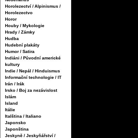
Horolezectví / Alpinismus /
Horolezectvo
Horor
Houby / Mykologie
Hrady / Zámky
Hudba
Hudební plakáty
Humor / Satira
Indiáni / Původní americké
kultury
Indie / Nepál / Hinduismus
Informační technologie / IT
Irán / Irák
Irsko / Boj za nezávislost
Islám
Island
Itálie
Italština / Italiano
Japonsko
Japonština
Jeskyně / Jeskyňářství /