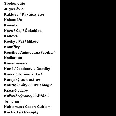
Speleologie
Jugoslávie
Kaktusy / Kaktusářství
Kalendáře
Kanada
Káva / Čaj / Čokoláda
Keltové
Kočky / Psi / Miláčci
Kolibříky
Komiks / Animovaná tvorba /
Karikatura
Komunismus
Koně / Jezdectví / Dostihy
Korea / Koreanistika /
Korejský poloostrov
Kouzla / Čáry / Iluze / Magie
Krásné vazby
Křížové výpravy / Křižáci /
Templáři
Kubismus / Czech Cubism
Kuchařky / Recepty