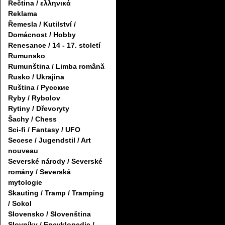
Řečtina / ελληνικά
Reklama
Řemesla / Kutilství /
Domácnost / Hobby
Renesance / 14 - 17. století
Rumunsko
Rumunština / Limba română
Rusko / Ukrajina
Ruština / Русские
Ryby / Rybolov
Rytiny / Dřevoryty
Šachy / Chess
Sci-fi / Fantasy / UFO
Secese / Jugendstil / Art
nouveau
Severské národy / Severské
romány / Severská
mytologie
Skauting / Tramp / Tramping
/ Sokol
Slovensko / Slovenština
Slovníky / Encyklopedie /