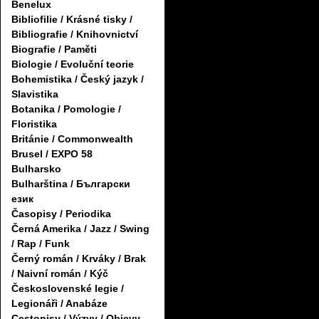
Benelux
Bibliofilie / Krásné tisky /
Bibliografie / Knihovnictví
Biografie / Paměti
Biologie / Evoluční teorie
Bohemistika / Český jazyk /
Slavistika
Botanika / Pomologie /
Floristika
Británie / Commonwealth
Brusel / EXPO 58
Bulharsko
Bulharština / Български
език
Časopisy / Periodika
Černá Amerika / Jazz / Swing
/ Rap / Funk
Černý román / Krváky / Brak
/ Naivní román / Kýč
Československé legie /
Legionáři / Anabáze
Cestopisy / Výzvy / Objevy