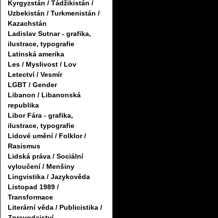
Kyrgyzstán / Tádžikistán /
Uzbekistán / Turkmenistán /
Kazachstán
Ladislav Sutnar - grafika,
ilustrace, typografie
Latinská amerika
Les / Myslivost / Lov
Letectví / Vesmír
LGBT / Gender
Libanon / Libanonská
republika
Libor Fára - grafika,
ilustrace, typografie
Lidové umění / Folklor /
Rasismus
Lidská práva / Sociální
vyloučení / Menšiny
Lingvistika / Jazykověda
Listopad 1989 /
Transformace
Literární věda / Publicistika /
Zpravodajství