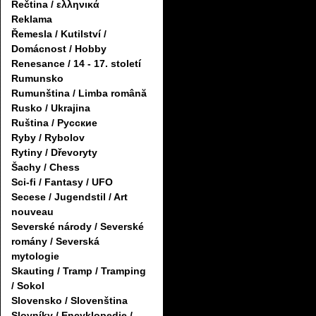
Řečtina / ελληνικά
Reklama
Řemesla / Kutilství /
Domácnost / Hobby
Renesance / 14 - 17. století
Rumunsko
Rumunština / Limba română
Rusko / Ukrajina
Ruština / Русские
Ryby / Rybolov
Rytiny / Dřevoryty
Šachy / Chess
Sci-fi / Fantasy / UFO
Secese / Jugendstil / Art
nouveau
Severské národy / Severské
romány / Severská
mytologie
Skauting / Tramp / Tramping
/ Sokol
Slovensko / Slovenština
Slovníky / Encyklopedie /