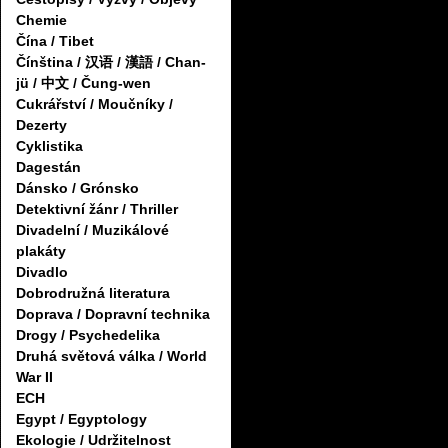
Chemie
Čína / Tibet
Čínština / 汉语 / 漢語 / Chan-
jü / 中文 / Čung-wen
Cukrářství / Moučníky /
Dezerty
Cyklistika
Dagestán
Dánsko / Grónsko
Detektivní žánr / Thriller
Divadelní / Muzikálové
plakáty
Divadlo
Dobrodružná literatura
Doprava / Dopravní technika
Drogy / Psychedelika
Druhá světová válka / World
War II
ECH
Egypt / Egyptology
Ekologie / Udržitelnost