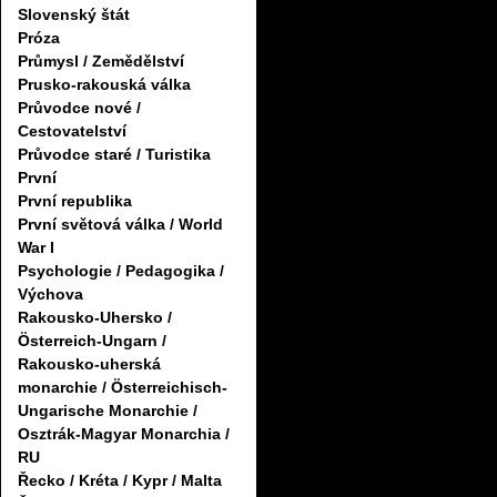
Slovenský štát
Próza
Průmysl / Zemědělství
Prusko-rakouská válka
Průvodce nové /
Cestovatelství
Průvodce staré / Turistika
První
První republika
První světová válka / World
War I
Psychologie / Pedagogika /
Výchova
Rakousko-Uhersko /
Österreich-Ungarn /
Rakousko-uherská
monarchie / Österreichisch-
Ungarische Monarchie /
Osztrák-Magyar Monarchia /
RU
Řecko / Kréta / Kypr / Malta