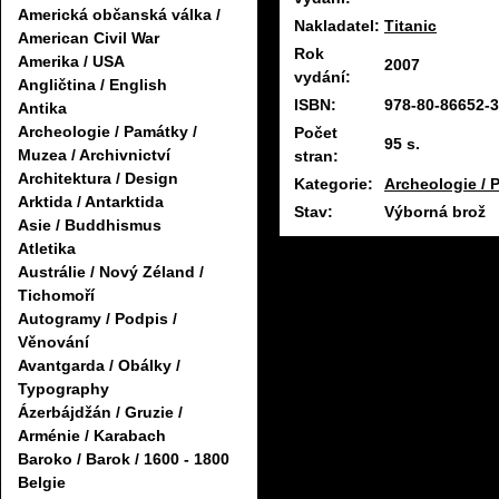
Americká občanská válka /
Nakladatel:
Titanic
American Civil War
Rok
Amerika / USA
2007
vydání:
Angličtina / English
ISBN:
978-80-86652-3
Antika
Archeologie / Památky /
Počet
95 s.
Muzea / Archivnictví
stran:
Architektura / Design
Kategorie:
Archeologie / P
Arktida / Antarktida
Stav:
Výborná brož
Asie / Buddhismus
Atletika
Austrálie / Nový Zéland /
Tichomoří
Autogramy / Podpis /
Věnování
Avantgarda / Obálky /
Typography
Ázerbájdžán / Gruzie /
Arménie / Karabach
Baroko / Barok / 1600 - 1800
Belgie