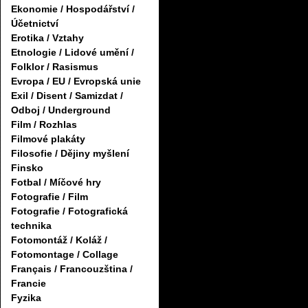
Ekonomie / Hospodářství /
Účetnictví
Erotika / Vztahy
Etnologie / Lidové umění /
Folklor / Rasismus
Evropa / EU / Evropská unie
Exil / Disent / Samizdat /
Odboj / Underground
Film / Rozhlas
Filmové plakáty
Filosofie / Dějiny myšlení
Finsko
Fotbal / Míčové hry
Fotografie / Film
Fotografie / Fotografická
technika
Fotomontáž / Koláž /
Fotomontage / Collage
Français / Francouzština /
Francie
Fyzika