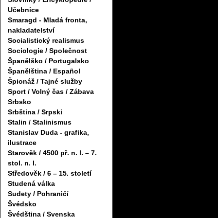
Učebnice
Smaragd - Mladá fronta,
nakladatelství
Socialistický realismus
Sociologie / Společnost
Španělško / Portugalsko
Španělština / Español
Špionáž / Tajné služby
Sport / Volný čas / Zábava
Srbsko
Srbština / Srpski
Stalin / Stalinismus
Stanislav Duda - grafika,
ilustrace
Starověk / 4500 př. n. l. – 7.
stol. n. l.
Středověk / 6 – 15. století
Studená válka
Sudety / Pohraničí
Švédsko
Švédština / Svenska