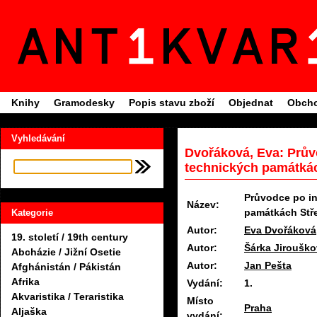
Knihy
Gramodesky
Popis stavu zboží
Objednat
Obcho
Vyhledávání
Dvořáková, Eva: Průvo
technických památkác
Průvodce po in
Název:
památkách Stř
Kategorie
Autor:
Eva Dvořáková
19. století / 19th century
Autor:
Šárka Jiroušk
Abcházie / Jižní Osetie
Autor:
Jan Pešta
Afghánistán / Pákistán
Afrika
Vydání:
1.
Akvaristika / Teraristika
Místo
Praha
Aljaška
vydání: