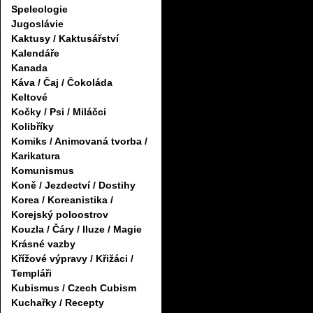
Speleologie
Jugoslávie
Kaktusy / Kaktusářství
Kalendáře
Kanada
Káva / Čaj / Čokoláda
Keltové
Kočky / Psi / Miláčci
Kolibříky
Komiks / Animovaná tvorba /
Karikatura
Komunismus
Koně / Jezdectví / Dostihy
Korea / Koreanistika /
Korejský poloostrov
Kouzla / Čáry / Iluze / Magie
Krásné vazby
Křížové výpravy / Křižáci /
Templáři
Kubismus / Czech Cubism
Kuchařky / Recepty