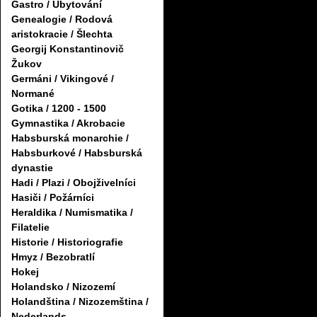
Gastro / Ubytování
Genealogie / Rodová
aristokracie / Šlechta
Georgij Konstantinovič
Žukov
Germáni / Vikingové /
Normané
Gotika / 1200 - 1500
Gymnastika / Akrobacie
Habsburská monarchie /
Habsburkové / Habsburská
dynastie
Hadi / Plazi / Obojživelníci
Hasiči / Požárníci
Heraldika / Numismatika /
Filatelie
Historie / Historiografie
Hmyz / Bezobratlí
Hokej
Holandsko / Nizozemí
Holandština / Nizozemština /
Nederlands