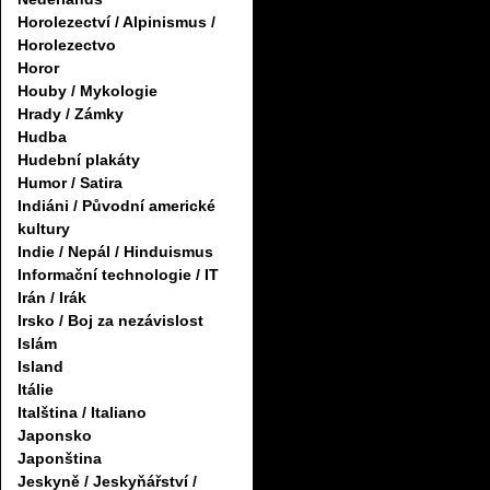
Horolezectví / Alpinismus /
Horolezectvo
Horor
Houby / Mykologie
Hrady / Zámky
Hudba
Hudební plakáty
Humor / Satira
Indiáni / Původní americké
kultury
Indie / Nepál / Hinduismus
Informační technologie / IT
Irán / Irák
Irsko / Boj za nezávislost
Islám
Island
Itálie
Italština / Italiano
Japonsko
Japonština
Jeskyně / Jeskyňářství /