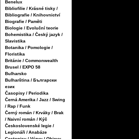
Benelux
Bibliofilie / Krásné tisky /
Bibliografie / Knihovnictví
Biografie / Paměti
Biologie / Evoluční teorie
Bohemistika / Český jazyk /
Slavistika
Botanika / Pomologie /
Floristika
Británie / Commonwealth
Brusel / EXPO 58
Bulharsko
Bulharština / Български
език
Časopisy / Periodika
Černá Amerika / Jazz / Swing
/ Rap / Funk
Černý román / Krváky / Brak
/ Naivní román / Kýč
Československé legie /
Legionáři / Anabáze
Cestopisy / Výzvy / Objevy