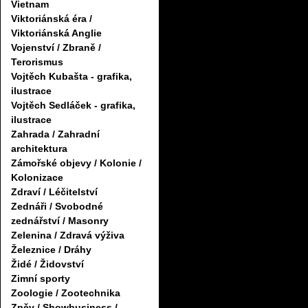
Vietnam
Viktoriánská éra /
Viktoriánská Anglie
Vojenství / Zbraně /
Terorismus
Vojtěch Kubašta - grafika,
ilustrace
Vojtěch Sedláček - grafika,
ilustrace
Zahrada / Zahradní
architektura
Zámořské objevy / Kolonie /
Kolonizace
Zdraví / Léčitelství
Zednáři / Svobodné
zednářství / Masonry
Zelenina / Zdravá výživa
Železnice / Dráhy
Židé / Židovství
Zimní sporty
Zoologie / Zootechnika
Zpěv / Showbusiness /