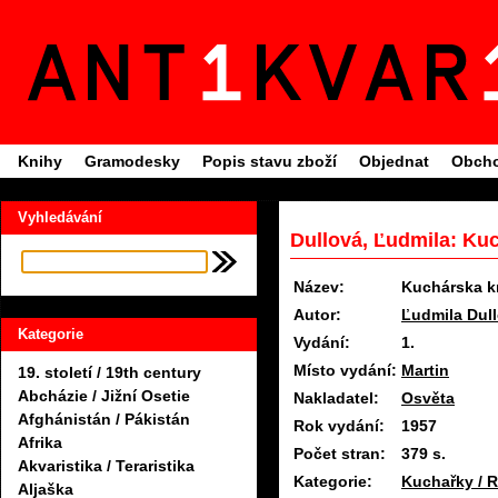
Knihy
Gramodesky
Popis stavu zboží
Objednat
Obcho
Vyhledávání
Dullová, Ľudmila: Ku
Název:
Kuchárska k
Autor:
Ľudmila Dul
Kategorie
Vydání:
1.
Místo vydání:
Martin
19. století / 19th century
Abcházie / Jižní Osetie
Nakladatel:
Osvěta
Afghánistán / Pákistán
Rok vydání:
1957
Afrika
Počet stran:
379 s.
Akvaristika / Teraristika
Kategorie:
Kuchařky / 
Aljaška