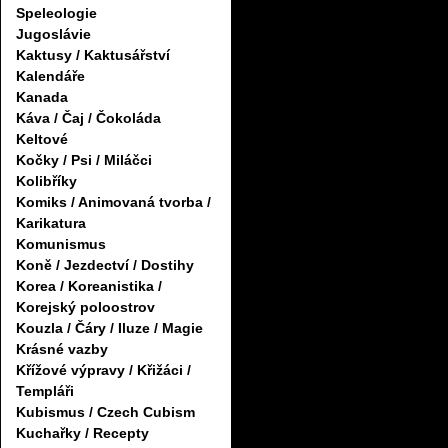
Speleologie
Jugoslávie
Kaktusy / Kaktusářství
Kalendáře
Kanada
Káva / Čaj / Čokoláda
Keltové
Kočky / Psi / Miláčci
Kolibříky
Komiks / Animovaná tvorba /
Karikatura
Komunismus
Koně / Jezdectví / Dostihy
Korea / Koreanistika /
Korejský poloostrov
Kouzla / Čáry / Iluze / Magie
Krásné vazby
Křížové výpravy / Křižáci /
Templáři
Kubismus / Czech Cubism
Kuchařky / Recepty