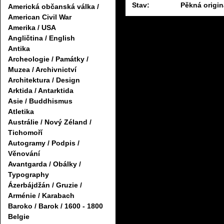
Stav:
Pěkná origin
Americká občanská válka /
American Civil War
Amerika / USA
Angličtina / English
Antika
Archeologie / Památky /
Muzea / Archivnictví
Architektura / Design
Arktida / Antarktida
Asie / Buddhismus
Atletika
Austrálie / Nový Zéland /
Tichomoří
Autogramy / Podpis /
Věnování
Avantgarda / Obálky /
Typography
Ázerbájdžán / Gruzie /
Arménie / Karabach
Baroko / Barok / 1600 - 1800
Belgie