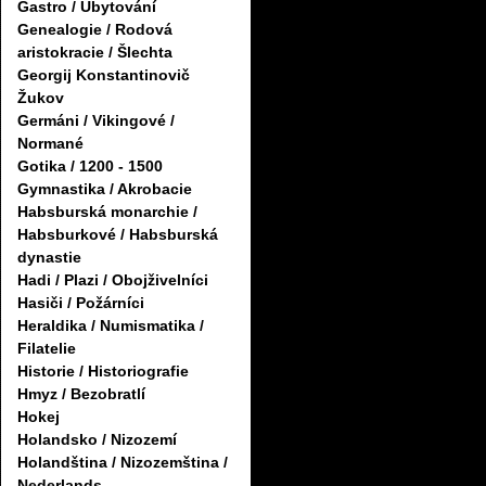
Gastro / Ubytování
Genealogie / Rodová
aristokracie / Šlechta
Georgij Konstantinovič
Žukov
Germáni / Vikingové /
Normané
Gotika / 1200 - 1500
Gymnastika / Akrobacie
Habsburská monarchie /
Habsburkové / Habsburská
dynastie
Hadi / Plazi / Obojživelníci
Hasiči / Požárníci
Heraldika / Numismatika /
Filatelie
Historie / Historiografie
Hmyz / Bezobratlí
Hokej
Holandsko / Nizozemí
Holandština / Nizozemština /
Nederlands