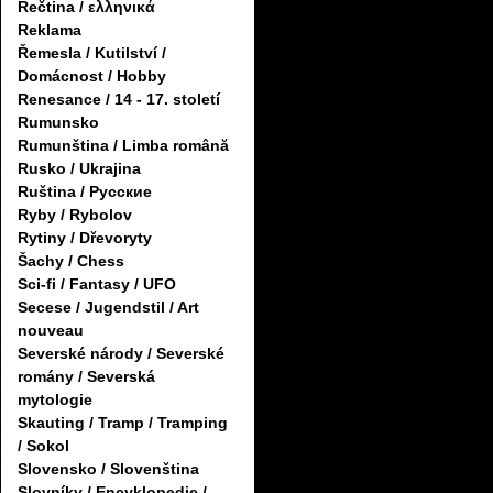
Řečtina / ελληνικά
Reklama
Řemesla / Kutilství /
Domácnost / Hobby
Renesance / 14 - 17. století
Rumunsko
Rumunština / Limba română
Rusko / Ukrajina
Ruština / Русские
Ryby / Rybolov
Rytiny / Dřevoryty
Šachy / Chess
Sci-fi / Fantasy / UFO
Secese / Jugendstil / Art
nouveau
Severské národy / Severské
romány / Severská
mytologie
Skauting / Tramp / Tramping
/ Sokol
Slovensko / Slovenština
Slovníky / Encyklopedie /