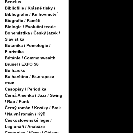
Benelux
Bibliofilie / Krásné tisky /
Bibliografie / Knihovnictví
Biografie / Paměti
Biologie / Evoluční teorie
Bohemistika / Český jazyk /
Slavistika
Botanika / Pomologie /
Floristika
Británie / Commonwealth
Brusel / EXPO 58
Bulharsko
Bulharština / Български
език
Časopisy / Periodika
Černá Amerika / Jazz / Swing
/ Rap / Funk
Černý román / Krváky / Brak
/ Naivní román / Kýč
Československé legie /
Legionáři / Anabáze
Cestopisy / Výzvy / Objevy