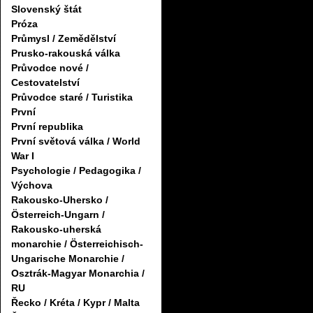
Slovenský štát
Próza
Průmysl / Zemědělství
Prusko-rakouská válka
Průvodce nové /
Cestovatelství
Průvodce staré / Turistika
První
První republika
První světová válka / World
War I
Psychologie / Pedagogika /
Výchova
Rakousko-Uhersko /
Österreich-Ungarn /
Rakousko-uherská
monarchie / Österreichisch-
Ungarische Monarchie /
Osztrák-Magyar Monarchia /
RU
Řecko / Kréta / Kypr / Malta