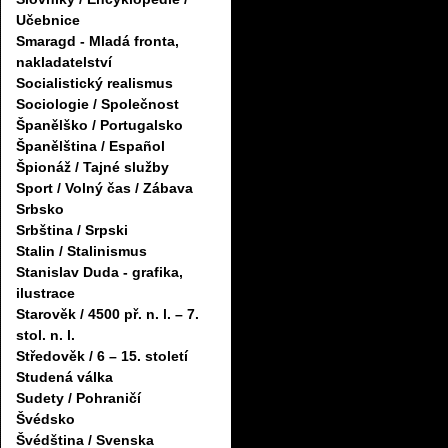
Učebnice
Smaragd - Mladá fronta,
nakladatelství
Socialistický realismus
Sociologie / Společnost
Španělško / Portugalsko
Španělština / Español
Špionáž / Tajné služby
Sport / Volný čas / Zábava
Srbsko
Srbština / Srpski
Stalin / Stalinismus
Stanislav Duda - grafika,
ilustrace
Starověk / 4500 př. n. l. – 7.
stol. n. l.
Středověk / 6 – 15. století
Studená válka
Sudety / Pohraničí
Švédsko
Švédština / Svenska