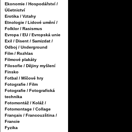
Ekonomie / Hospodářství /
Účetnictví
Erotika / Vztahy
Etnologie / Lidové umění /
Folklor / Rasismus
Evropa / EU / Evropská unie
Exil / Disent / Samizdat /
Odboj / Underground
Film / Rozhlas
Filmové plakáty
Filosofie / Dějiny myšlení
Finsko
Fotbal / Míčové hry
Fotografie / Film
Fotografie / Fotografická
technika
Fotomontáž / Koláž /
Fotomontage / Collage
Français / Francouzština /
Francie
Fyzika