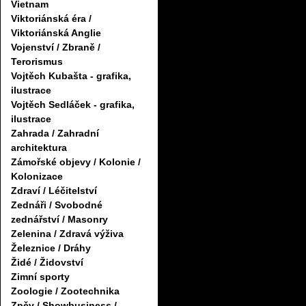
Vietnam
Viktoriánská éra /
Viktoriánská Anglie
Vojenství / Zbraně /
Terorismus
Vojtěch Kubašta - grafika,
ilustrace
Vojtěch Sedláček - grafika,
ilustrace
Zahrada / Zahradní
architektura
Zámořské objevy / Kolonie /
Kolonizace
Zdraví / Léčitelství
Zednáři / Svobodné
zednářství / Masonry
Zelenina / Zdravá výživa
Železnice / Dráhy
Židé / Židovství
Zimní sporty
Zoologie / Zootechnika
Zpěv / Showbusiness /