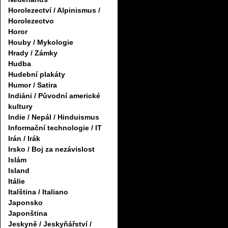
Horolezectví / Alpinismus /
Horolezectvo
Horor
Houby / Mykologie
Hrady / Zámky
Hudba
Hudební plakáty
Humor / Satira
Indiáni / Původní americké
kultury
Indie / Nepál / Hinduismus
Informační technologie / IT
Irán / Irák
Irsko / Boj za nezávislost
Islám
Island
Itálie
Italština / Italiano
Japonsko
Japonština
Jeskyně / Jeskyňářství /