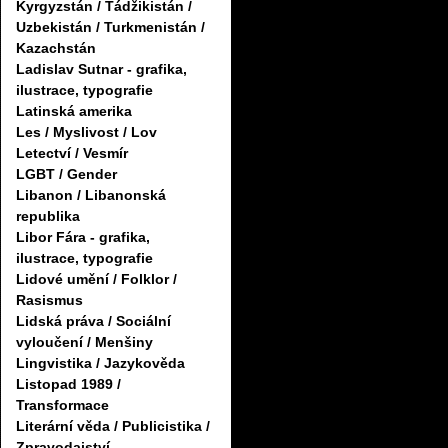
Kyrgyzstán / Tádžikistán /
Uzbekistán / Turkmenistán /
Kazachstán
Ladislav Sutnar - grafika,
ilustrace, typografie
Latinská amerika
Les / Myslivost / Lov
Letectví / Vesmír
LGBT / Gender
Libanon / Libanonská
republika
Libor Fára - grafika,
ilustrace, typografie
Lidové umění / Folklor /
Rasismus
Lidská práva / Sociální
vyloučení / Menšiny
Lingvistika / Jazykověda
Listopad 1989 /
Transformace
Literární věda / Publicistika /
Zpravodajství