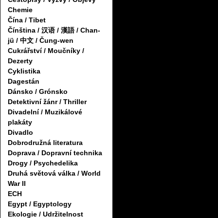
Chemie
Čína / Tibet
Čínština / 汉语 / 漢語 / Chan-
jü / 中文 / Čung-wen
Cukrářství / Moučníky /
Dezerty
Cyklistika
Dagestán
Dánsko / Grónsko
Detektivní žánr / Thriller
Divadelní / Muzikálové
plakáty
Divadlo
Dobrodružná literatura
Doprava / Dopravní technika
Drogy / Psychedelika
Druhá světová válka / World
War II
ECH
Egypt / Egyptology
Ekologie / Udržitelnost