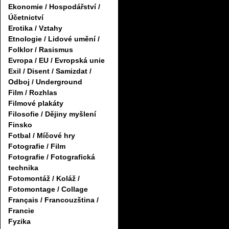
Ekonomie / Hospodářství /
Účetnictví
Erotika / Vztahy
Etnologie / Lidové umění /
Folklor / Rasismus
Evropa / EU / Evropská unie
Exil / Disent / Samizdat /
Odboj / Underground
Film / Rozhlas
Filmové plakáty
Filosofie / Dějiny myšlení
Finsko
Fotbal / Míčové hry
Fotografie / Film
Fotografie / Fotografická
technika
Fotomontáž / Koláž /
Fotomontage / Collage
Français / Francouzština /
Francie
Fyzika