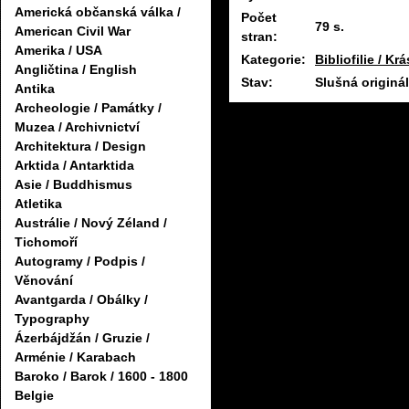
Americká občanská válka /
Počet
79 s.
American Civil War
stran:
Amerika / USA
Kategorie:
Bibliofilie / Kr
Angličtina / English
Stav:
Slušná originá
Antika
Archeologie / Památky /
Muzea / Archivnictví
Architektura / Design
Arktida / Antarktida
Asie / Buddhismus
Atletika
Austrálie / Nový Zéland /
Tichomoří
Autogramy / Podpis /
Věnování
Avantgarda / Obálky /
Typography
Ázerbájdžán / Gruzie /
Arménie / Karabach
Baroko / Barok / 1600 - 1800
Belgie