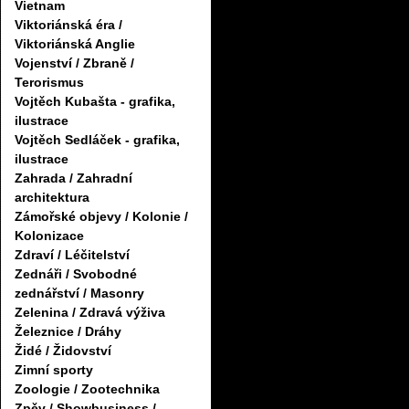
Vietnam
Viktoriánská éra /
Viktoriánská Anglie
Vojenství / Zbraně /
Terorismus
Vojtěch Kubašta - grafika,
ilustrace
Vojtěch Sedláček - grafika,
ilustrace
Zahrada / Zahradní
architektura
Zámořské objevy / Kolonie /
Kolonizace
Zdraví / Léčitelství
Zednáři / Svobodné
zednářství / Masonry
Zelenina / Zdravá výživa
Železnice / Dráhy
Židé / Židovství
Zimní sporty
Zoologie / Zootechnika
Zpěv / Showbusiness /