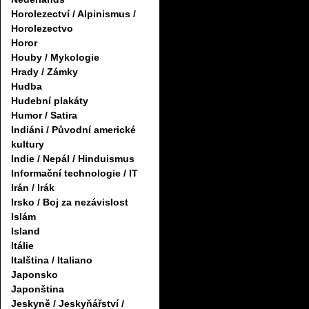
Horolezectví / Alpinismus /
Horolezectvo
Horor
Houby / Mykologie
Hrady / Zámky
Hudba
Hudební plakáty
Humor / Satira
Indiáni / Původní americké
kultury
Indie / Nepál / Hinduismus
Informační technologie / IT
Irán / Irák
Irsko / Boj za nezávislost
Islám
Island
Itálie
Italština / Italiano
Japonsko
Japonština
Jeskyně / Jeskyňářství /