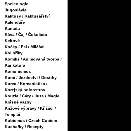
Speleologie
Jugoslávie
Kaktusy / Kaktusářství
Kalendáře
Kanada
Káva / Čaj / Čokoláda
Keltové
Kočky / Psi / Miláčci
Kolibříky
Komiks / Animovaná tvorba /
Karikatura
Komunismus
Koně / Jezdectví / Dostihy
Korea / Koreanistika /
Korejský poloostrov
Kouzla / Čáry / Iluze / Magie
Krásné vazby
Křížové výpravy / Křižáci /
Templáři
Kubismus / Czech Cubism
Kuchařky / Recepty