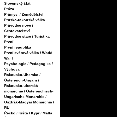
Slovenský štát
Próza
Průmysl / Zemědělství
Prusko-rakouská válka
Průvodce nové /
Cestovatelství
Průvodce staré / Turistika
První
První republika
První světová válka / World
War I
Psychologie / Pedagogika /
Výchova
Rakousko-Uhersko /
Österreich-Ungarn /
Rakousko-uherská
monarchie / Österreichisch-
Ungarische Monarchie /
Osztrák-Magyar Monarchia /
RU
Řecko / Kréta / Kypr / Malta