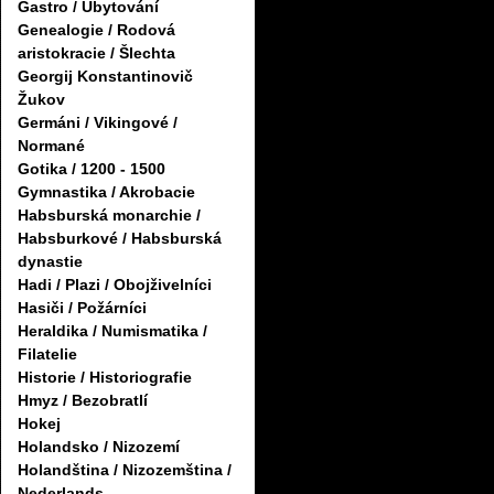
Gastro / Ubytování
Genealogie / Rodová
aristokracie / Šlechta
Georgij Konstantinovič
Žukov
Germáni / Vikingové /
Normané
Gotika / 1200 - 1500
Gymnastika / Akrobacie
Habsburská monarchie /
Habsburkové / Habsburská
dynastie
Hadi / Plazi / Obojživelníci
Hasiči / Požárníci
Heraldika / Numismatika /
Filatelie
Historie / Historiografie
Hmyz / Bezobratlí
Hokej
Holandsko / Nizozemí
Holandština / Nizozemština /
Nederlands