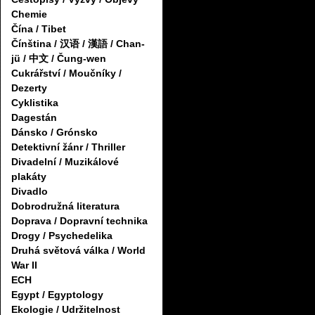
Chemie
Čína / Tibet
Čínština / 汉语 / 漢語 / Chan-
jü / 中文 / Čung-wen
Cukrářství / Moučníky /
Dezerty
Cyklistika
Dagestán
Dánsko / Grónsko
Detektivní žánr / Thriller
Divadelní / Muzikálové
plakáty
Divadlo
Dobrodružná literatura
Doprava / Dopravní technika
Drogy / Psychedelika
Druhá světová válka / World
War II
ECH
Egypt / Egyptology
Ekologie / Udržitelnost