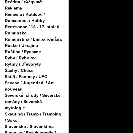
Řečtina / ελληνικά
Reklama
Řemesla / Kutilství /
Domácnost / Hobby
Renesance / 14 - 17. století
Rumunsko
Rumunština / Limba română
Rusko / Ukrajina
Ruština / Русские
Ryby / Rybolov
Rytiny / Dřevoryty
Šachy / Chess
Sci-fi / Fantasy / UFO
Secese / Jugendstil / Art
nouveau
Severské národy / Severské
romány / Severská
mytologie
Skauting / Tramp / Tramping
/ Sokol
Slovensko / Slovenština
Slovníky / Encyklopedie /