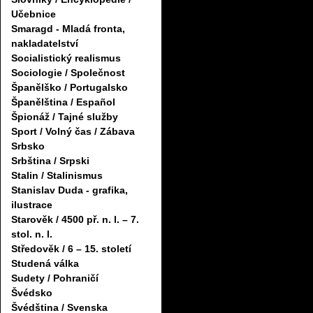
Učebnice
Smaragd - Mladá fronta,
nakladatelství
Socialistický realismus
Sociologie / Společnost
Španělško / Portugalsko
Španělština / Español
Špionáž / Tajné služby
Sport / Volný čas / Zábava
Srbsko
Srbština / Srpski
Stalin / Stalinismus
Stanislav Duda - grafika,
ilustrace
Starověk / 4500 př. n. l. – 7.
stol. n. l.
Středověk / 6 – 15. století
Studená válka
Sudety / Pohraničí
Švédsko
Švédština / Svenska