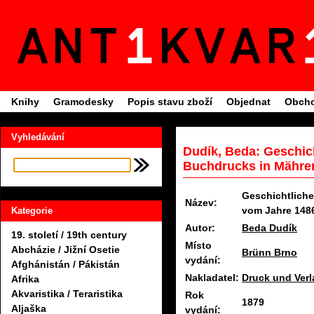
Knihy
Gramodesky
Popis stavu zboží
Objednat
Obcho
Vyhledávání
Dudík, Beda: Geschic
Buchdrucks in Mähren
Geschichtlich
Název:
vom Jahre 1486
Kategorie
Autor:
Beda Dudík
19. století / 19th century
Místo
Abcházie / Jižní Osetie
Brünn Brno
vydání:
Afghánistán / Pákistán
Nakladatel:
Druck und Verl
Afrika
Akvaristika / Teraristika
Rok
1879
Aljaška
vydání: