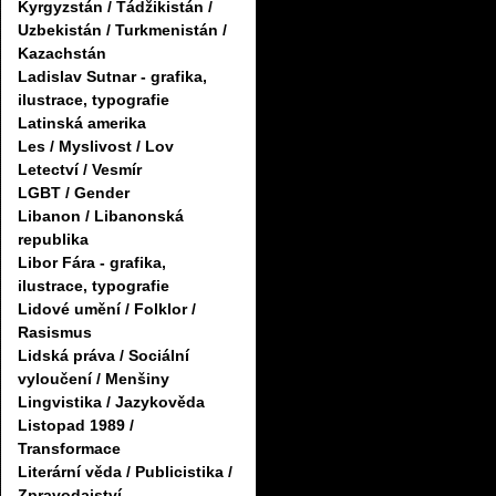
Kyrgyzstán / Tádžikistán /
Uzbekistán / Turkmenistán /
Kazachstán
Ladislav Sutnar - grafika,
ilustrace, typografie
Latinská amerika
Les / Myslivost / Lov
Letectví / Vesmír
LGBT / Gender
Libanon / Libanonská
republika
Libor Fára - grafika,
ilustrace, typografie
Lidové umění / Folklor /
Rasismus
Lidská práva / Sociální
vyloučení / Menšiny
Lingvistika / Jazykověda
Listopad 1989 /
Transformace
Literární věda / Publicistika /
Zpravodajství