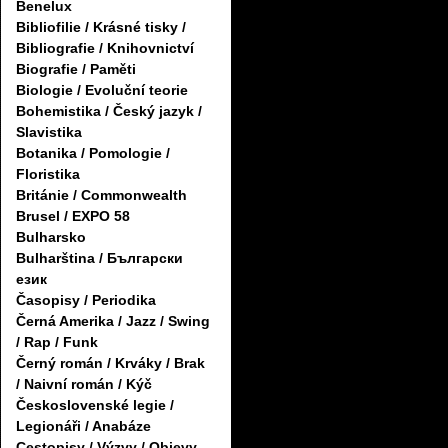
Benelux
Bibliofilie / Krásné tisky /
Bibliografie / Knihovnictví
Biografie / Paměti
Biologie / Evoluční teorie
Bohemistika / Český jazyk /
Slavistika
Botanika / Pomologie /
Floristika
Británie / Commonwealth
Brusel / EXPO 58
Bulharsko
Bulharština / Български
език
Časopisy / Periodika
Černá Amerika / Jazz / Swing
/ Rap / Funk
Černý román / Krváky / Brak
/ Naivní román / Kýč
Československé legie /
Legionáři / Anabáze
Cestopisy / Výzvy / Objevy