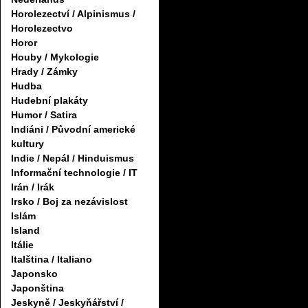
Horolezectví / Alpinismus /
Horolezectvo
Horor
Houby / Mykologie
Hrady / Zámky
Hudba
Hudební plakáty
Humor / Satira
Indiáni / Původní americké
kultury
Indie / Nepál / Hinduismus
Informační technologie / IT
Irán / Irák
Irsko / Boj za nezávislost
Islám
Island
Itálie
Italština / Italiano
Japonsko
Japonština
Jeskyně / Jeskyňářství /