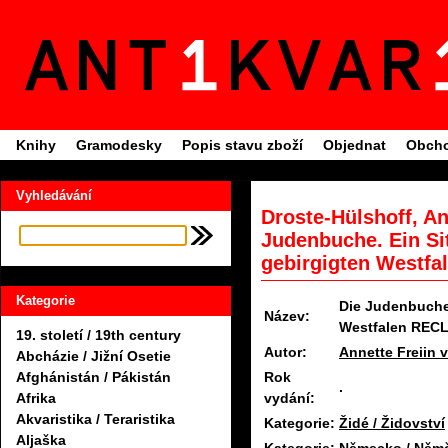
Knihy
Gramodesky
Popis stavu zboží
Objednat
Obcho
Vyhledávání
Droste-Hülshoff, An
Judenbuche. Ein S
gebirgigten Westfa
Kategorie
Die Judenbuche
Název:
Westfalen REC
19. století / 19th century
Autor:
Annette Freiin 
Abcházie / Jižní Osetie
Rok
Afghánistán / Pákistán
.
vydání:
Afrika
Akvaristika / Teraristika
Kategorie:
Židé / Židovství
Aljaška