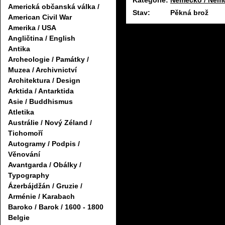
Kategorie:
Německo / Něm
Americká občanská válka /
Stav:
Pěkná brož
American Civil War
Amerika / USA
Angličtina / English
Antika
Archeologie / Památky /
Muzea / Archivnictví
Architektura / Design
Arktida / Antarktida
Asie / Buddhismus
Atletika
Austrálie / Nový Zéland /
Tichomoří
Autogramy / Podpis /
Věnování
Avantgarda / Obálky /
Typography
Ázerbájdžán / Gruzie /
Arménie / Karabach
Baroko / Barok / 1600 - 1800
Belgie