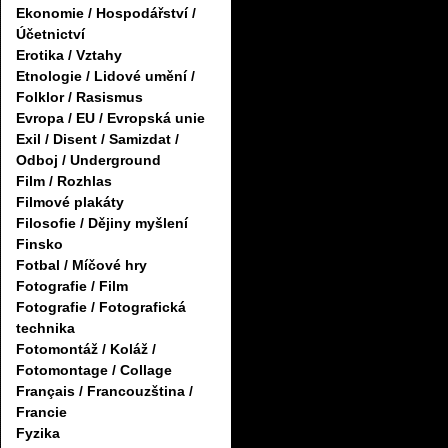
Ekonomie / Hospodářství /
Účetnictví
Erotika / Vztahy
Etnologie / Lidové umění /
Folklor / Rasismus
Evropa / EU / Evropská unie
Exil / Disent / Samizdat /
Odboj / Underground
Film / Rozhlas
Filmové plakáty
Filosofie / Dějiny myšlení
Finsko
Fotbal / Míčové hry
Fotografie / Film
Fotografie / Fotografická
technika
Fotomontáž / Koláž /
Fotomontage / Collage
Français / Francouzština /
Francie
Fyzika