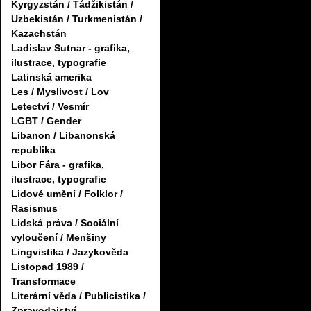
Kyrgyzstán / Tádžikistán /
Uzbekistán / Turkmenistán /
Kazachstán
Ladislav Sutnar - grafika,
ilustrace, typografie
Latinská amerika
Les / Myslivost / Lov
Letectví / Vesmír
LGBT / Gender
Libanon / Libanonská
republika
Libor Fára - grafika,
ilustrace, typografie
Lidové umění / Folklor /
Rasismus
Lidská práva / Sociální
vyloučení / Menšiny
Lingvistika / Jazykověda
Listopad 1989 /
Transformace
Literární věda / Publicistika /
Zpravodajství