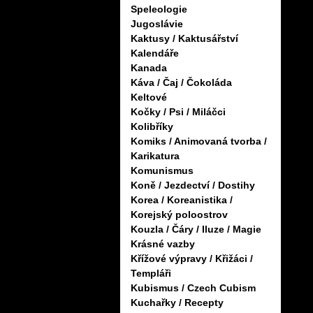
Speleologie
Jugoslávie
Kaktusy / Kaktusářství
Kalendáře
Kanada
Káva / Čaj / Čokoláda
Keltové
Kočky / Psi / Miláčci
Kolibříky
Komiks / Animovaná tvorba /
Karikatura
Komunismus
Koně / Jezdectví / Dostihy
Korea / Koreanistika /
Korejský poloostrov
Kouzla / Čáry / Iluze / Magie
Krásné vazby
Křížové výpravy / Křižáci /
Templáři
Kubismus / Czech Cubism
Kuchařky / Recepty