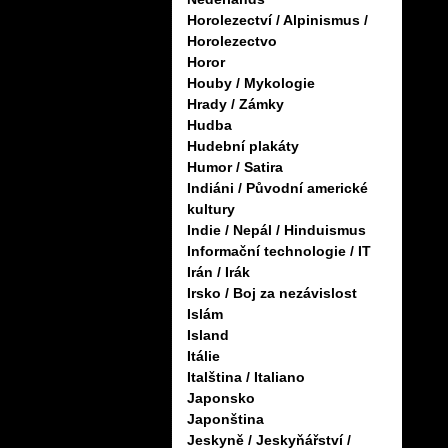
Horolezectví / Alpinismus /
Horolezectvo
Horor
Houby / Mykologie
Hrady / Zámky
Hudba
Hudební plakáty
Humor / Satira
Indiáni / Původní americké
kultury
Indie / Nepál / Hinduismus
Informační technologie / IT
Irán / Irák
Irsko / Boj za nezávislost
Islám
Island
Itálie
Italština / Italiano
Japonsko
Japonština
Jeskyně / Jeskyňářství /