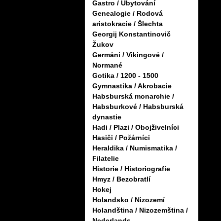
Gastro / Ubytování
Genealogie / Rodová
aristokracie / Šlechta
Georgij Konstantinovič
Žukov
Germáni / Vikingové /
Normané
Gotika / 1200 - 1500
Gymnastika / Akrobacie
Habsburská monarchie /
Habsburkové / Habsburská
dynastie
Hadi / Plazi / Obojživelníci
Hasiči / Požárníci
Heraldika / Numismatika /
Filatelie
Historie / Historiografie
Hmyz / Bezobratlí
Hokej
Holandsko / Nizozemí
Holandština / Nizozemština /
Nederlands