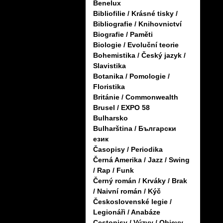
Benelux
Bibliofilie / Krásné tisky /
Bibliografie / Knihovnictví
Biografie / Paměti
Biologie / Evoluční teorie
Bohemistika / Český jazyk /
Slavistika
Botanika / Pomologie /
Floristika
Británie / Commonwealth
Brusel / EXPO 58
Bulharsko
Bulharština / Български
език
Časopisy / Periodika
Černá Amerika / Jazz / Swing
/ Rap / Funk
Černý román / Krváky / Brak
/ Naivní román / Kýč
Československé legie /
Legionáři / Anabáze
Cestopisy / Výzvy / Objevy