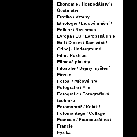
Ekonomie / Hospodářství /
Účetnictví
Erotika / Vztahy
Etnologie / Lidové umění /
Folklor / Rasismus
Evropa / EU / Evropská unie
Exil / Disent / Samizdat /
Odboj / Underground
Film / Rozhlas
Filmové plakáty
Filosofie / Dějiny myšlení
Finsko
Fotbal / Míčové hry
Fotografie / Film
Fotografie / Fotografická
technika
Fotomontáž / Koláž /
Fotomontage / Collage
Français / Francouzština /
Francie
Fyzika