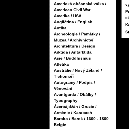
Americká občanská válka /
v
American Civil War
P
Amerika / USA
s
Angličtina / English
K
Antika
S
Archeologie / Památky /
Muzea / Archivnictví
Architektura / Design
Arktida / Antarktida
Asie / Buddhismus
Atletika
Austrálie / Nový Zéland /
Tichomoří
Autogramy / Podpis /
Věnování
Avantgarda / Obálky /
Typography
Ázerbájdžán / Gruzie /
Arménie / Karabach
Baroko / Barok / 1600 - 1800
Belgie