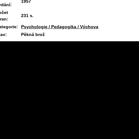
1957
ydání:
očet
231 s.
tran:
ategorie:
Psychologie / Pedagogika / Výchova
tav:
Pěkná brož
18.3.2026 16:45 #1721