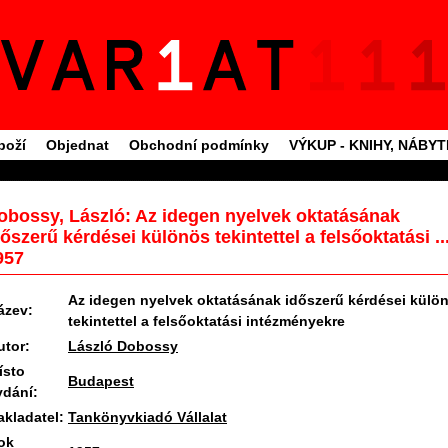
boží
Objednat
Obchodní podmínky
VÝKUP - KNIHY, NÁBY
obossy, László: Az idegen nyelvek oktatásának
dőszerű kérdései különös tekintettel a felsőoktatási ...
957
Az idegen nyelvek oktatásának időszerű kérdései külö
ázev:
tekintettel a felsőoktatási intézményekre
utor:
László Dobossy
ísto
Budapest
ydání:
akladatel:
Tankönyvkiadó Vállalat
ok