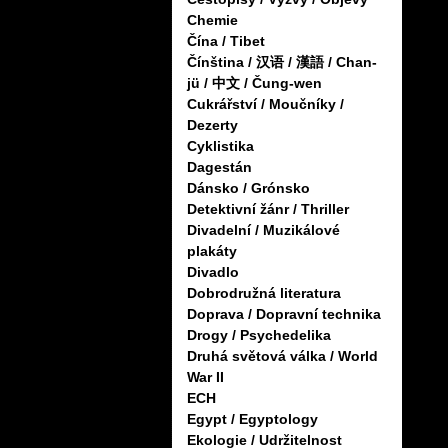
Chemie
Čína / Tibet
Čínština / 汉语 / 漢語 / Chan-
jü / 中文 / Čung-wen
Cukrářství / Moučníky /
Dezerty
Cyklistika
Dagestán
Dánsko / Grónsko
Detektivní žánr / Thriller
Divadelní / Muzikálové
plakáty
Divadlo
Dobrodružná literatura
Doprava / Dopravní technika
Drogy / Psychedelika
Druhá světová válka / World
War II
ECH
Egypt / Egyptology
Ekologie / Udržitelnost