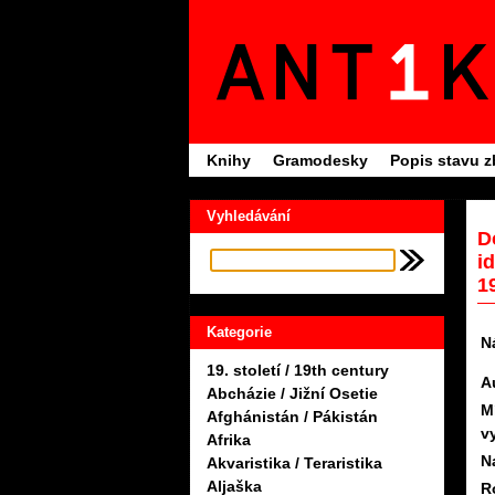
Knihy
Gramodesky
Popis stavu z
Vyhledávání
D
i
1
Kategorie
N
19. století / 19th century
A
Abcházie / Jižní Osetie
M
Afghánistán / Pákistán
v
Afrika
N
Akvaristika / Teraristika
Aljaška
R