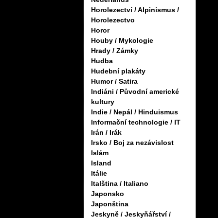
Horolezectví / Alpinismus /
Horolezectvo
Horor
Houby / Mykologie
Hrady / Zámky
Hudba
Hudební plakáty
Humor / Satira
Indiáni / Původní americké
kultury
Indie / Nepál / Hinduismus
Informační technologie / IT
Irán / Irák
Irsko / Boj za nezávislost
Islám
Island
Itálie
Italština / Italiano
Japonsko
Japonština
Jeskyně / Jeskyňářství /