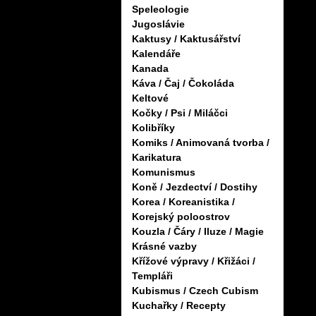
Speleologie
Jugoslávie
Kaktusy / Kaktusářství
Kalendáře
Kanada
Káva / Čaj / Čokoláda
Keltové
Kočky / Psi / Miláčci
Kolibříky
Komiks / Animovaná tvorba /
Karikatura
Komunismus
Koně / Jezdectví / Dostihy
Korea / Koreanistika /
Korejský poloostrov
Kouzla / Čáry / Iluze / Magie
Krásné vazby
Křížové výpravy / Křižáci /
Templáři
Kubismus / Czech Cubism
Kuchařky / Recepty