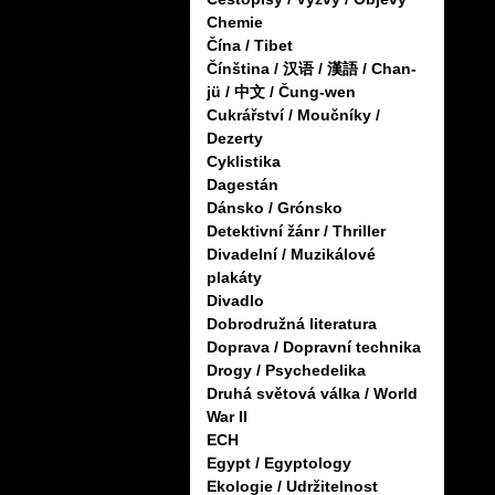
Chemie
Čína / Tibet
Čínština / 汉语 / 漢語 / Chan-
jü / 中文 / Čung-wen
Cukrářství / Moučníky /
Dezerty
Cyklistika
Dagestán
Dánsko / Grónsko
Detektivní žánr / Thriller
Divadelní / Muzikálové
plakáty
Divadlo
Dobrodružná literatura
Doprava / Dopravní technika
Drogy / Psychedelika
Druhá světová válka / World
War II
ECH
Egypt / Egyptology
Ekologie / Udržitelnost