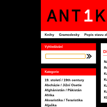
Knihy
Gramodesky
Popis stavu z
Vyhledávání
Dí
N
R
Kategorie
K
K
19. století / 19th century
Abcházie / Jižní Osetie
K
Afghánistán / Pákistán
K
Afrika
K
Akvaristika / Teraristika
Aljaška