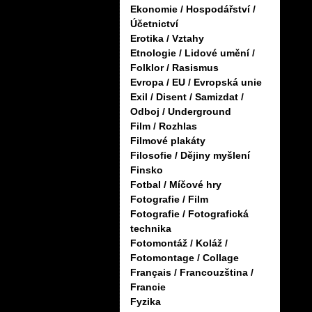
Ekonomie / Hospodářství /
Účetnictví
Erotika / Vztahy
Etnologie / Lidové umění /
Folklor / Rasismus
Evropa / EU / Evropská unie
Exil / Disent / Samizdat /
Odboj / Underground
Film / Rozhlas
Filmové plakáty
Filosofie / Dějiny myšlení
Finsko
Fotbal / Míčové hry
Fotografie / Film
Fotografie / Fotografická
technika
Fotomontáž / Koláž /
Fotomontage / Collage
Français / Francouzština /
Francie
Fyzika