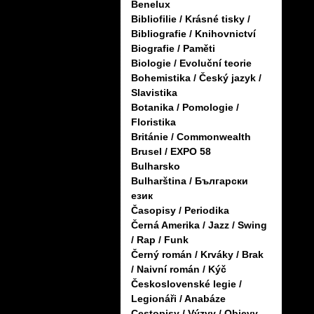
Benelux
Bibliofilie / Krásné tisky /
Bibliografie / Knihovnictví
Biografie / Paměti
Biologie / Evoluční teorie
Bohemistika / Český jazyk /
Slavistika
Botanika / Pomologie /
Floristika
Británie / Commonwealth
Brusel / EXPO 58
Bulharsko
Bulharština / Български
език
Časopisy / Periodika
Černá Amerika / Jazz / Swing
/ Rap / Funk
Černý román / Krváky / Brak
/ Naivní román / Kýč
Československé legie /
Legionáři / Anabáze
Cestopisy / Výzvy / Objevy