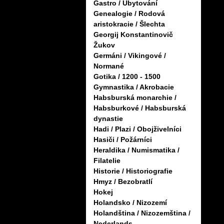
Gastro / Ubytování
Genealogie / Rodová
aristokracie / Šlechta
Georgij Konstantinovič
Žukov
Germáni / Vikingové /
Normané
Gotika / 1200 - 1500
Gymnastika / Akrobacie
Habsburská monarchie /
Habsburkové / Habsburská
dynastie
Hadi / Plazi / Obojživelníci
Hasiči / Požárníci
Heraldika / Numismatika /
Filatelie
Historie / Historiografie
Hmyz / Bezobratlí
Hokej
Holandsko / Nizozemí
Holandština / Nizozemština /
Nederlands