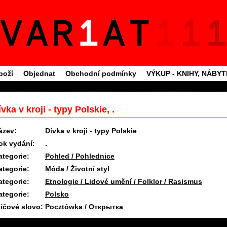
boží
Objednat
Obchodní podmínky
VÝKUP - KNIHY, NÁBY
vka v kroji - typy Polskie, .
ázev:
Dívka v kroji - typy Polskie
ok vydání:
.
ategorie:
Pohled / Pohlednice
ategorie:
Móda / Životní styl
ategorie:
Etnologie / Lidové umění / Folklor / Rasismus
ategorie:
Polsko
líčové slovo:
Pocztówka / Открытка
11.6.2025 09:27 #1716