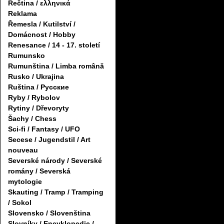
Řečtina / ελληνικά
Reklama
Řemesla / Kutilství /
Domácnost / Hobby
Renesance / 14 - 17. století
Rumunsko
Rumunština / Limba română
Rusko / Ukrajina
Ruština / Русские
Ryby / Rybolov
Rytiny / Dřevoryty
Šachy / Chess
Sci-fi / Fantasy / UFO
Secese / Jugendstil / Art
nouveau
Severské národy / Severské
romány / Severská
mytologie
Skauting / Tramp / Tramping
/ Sokol
Slovensko / Slovenština
Slovníky / Encyklopedie /