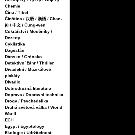
Chemie
Čína / Tibet
Čínština / 汉语 / 漢語 / Chan-
jü / 中文 / Čung-wen
Cukrářství / Moučníky /
Dezerty
Cyklistika
Dagestán
Dánsko / Grónsko
Detektivní žánr / Thriller
Divadelní / Muzikálové
plakáty
Divadlo
Dobrodružná literatura
Doprava / Dopravní technika
Drogy / Psychedelika
Druhá světová válka / World
War II
ECH
Egypt / Egyptology
Ekologie / Udržitelnost