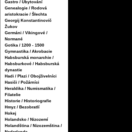
Gastro / Ubytování
Genealogie / Rodová
aristokracie / Šlechta
Georgij Konstantinovič
Žukov
Germáni / Vikingové /
Normané
Gotika / 1200 - 1500
Gymnastika / Akrobacie
Habsburská monarchie /
Habsburkové / Habsburská
dynastie
Hadi / Plazi / Obojživelníci
Hasiči / Požárníci
Heraldika / Numismatika /
Filatelie
Historie / Historiografie
Hmyz / Bezobratlí
Hokej
Holandsko / Nizozemí
Holandština / Nizozemština /
Nederlands