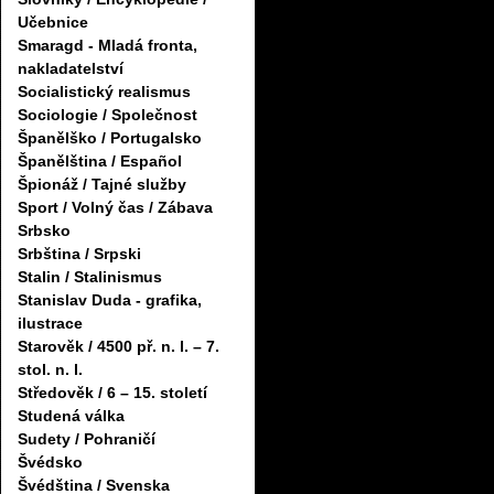
Učebnice
Smaragd - Mladá fronta,
nakladatelství
Socialistický realismus
Sociologie / Společnost
Španělško / Portugalsko
Španělština / Español
Špionáž / Tajné služby
Sport / Volný čas / Zábava
Srbsko
Srbština / Srpski
Stalin / Stalinismus
Stanislav Duda - grafika,
ilustrace
Starověk / 4500 př. n. l. – 7.
stol. n. l.
Středověk / 6 – 15. století
Studená válka
Sudety / Pohraničí
Švédsko
Švédština / Svenska