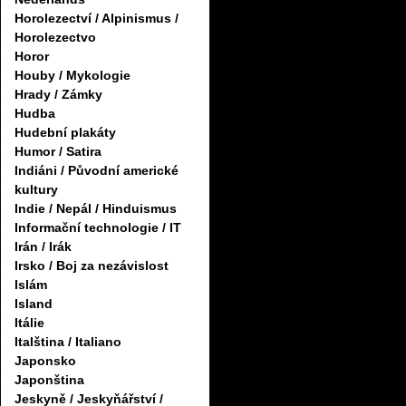
Horolezectví / Alpinismus /
Horolezectvo
Horor
Houby / Mykologie
Hrady / Zámky
Hudba
Hudební plakáty
Humor / Satira
Indiáni / Původní americké
kultury
Indie / Nepál / Hinduismus
Informační technologie / IT
Irán / Irák
Irsko / Boj za nezávislost
Islám
Island
Itálie
Italština / Italiano
Japonsko
Japonština
Jeskyně / Jeskyňářství /