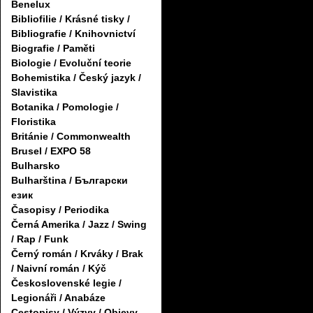
Benelux
Bibliofilie / Krásné tisky /
Bibliografie / Knihovnictví
Biografie / Paměti
Biologie / Evoluční teorie
Bohemistika / Český jazyk /
Slavistika
Botanika / Pomologie /
Floristika
Británie / Commonwealth
Brusel / EXPO 58
Bulharsko
Bulharština / Български
език
Časopisy / Periodika
Černá Amerika / Jazz / Swing
/ Rap / Funk
Černý román / Krváky / Brak
/ Naivní román / Kýč
Československé legie /
Legionáři / Anabáze
Cestopisy / Výzvy / Objevy