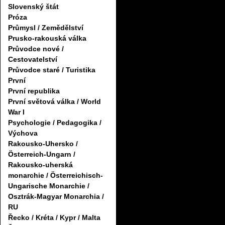
Slovenský štát
Próza
Průmysl / Zemědělství
Prusko-rakouská válka
Průvodce nové /
Cestovatelství
Průvodce staré / Turistika
První
První republika
První světová válka / World
War I
Psychologie / Pedagogika /
Výchova
Rakousko-Uhersko /
Österreich-Ungarn /
Rakousko-uherská
monarchie / Österreichisch-
Ungarische Monarchie /
Osztrák-Magyar Monarchia /
RU
Řecko / Kréta / Kypr / Malta