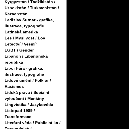
Kyrgyzstán / Tádžikistán /
Uzbekistán / Turkmenistán /
Kazachstán
Ladislav Sutnar - grafika,
ilustrace, typografie
Latinská amerika
Les / Myslivost / Lov
Letectví / Vesmír
LGBT / Gender
Libanon / Libanonská
republika
Libor Fára - grafika,
ilustrace, typografie
Lidové umění / Folklor /
Rasismus
Lidská práva / Sociální
vyloučení / Menšiny
Lingvistika / Jazykověda
Listopad 1989 /
Transformace
Literární věda / Publicistika /
Zpravodajství