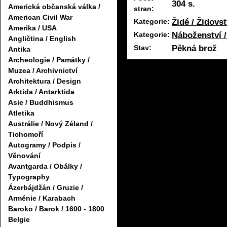
304 s.
Americká občanská válka /
stran:
American Civil War
Židé / Židovst
Kategorie:
Amerika / USA
Náboženství /
Kategorie:
Angličtina / English
Pěkná brož
Stav:
Antika
Archeologie / Památky /
Muzea / Archivnictví
Architektura / Design
Arktida / Antarktida
Asie / Buddhismus
Atletika
Austrálie / Nový Zéland /
Tichomoří
Autogramy / Podpis /
Věnování
Avantgarda / Obálky /
Typography
Ázerbájdžán / Gruzie /
Arménie / Karabach
Baroko / Barok / 1600 - 1800
Belgie