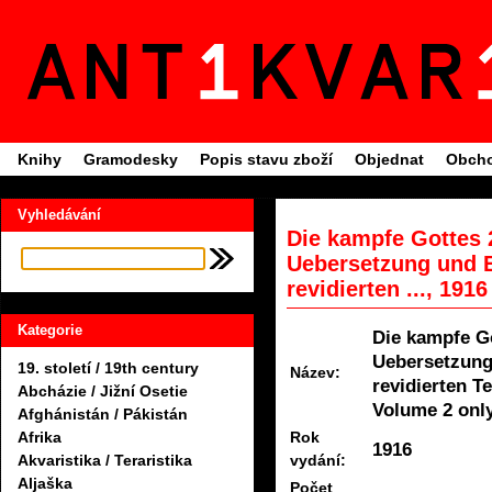
Knihy
Gramodesky
Popis stavu zboží
Objednat
Obcho
Vyhledávání
Die kampfe Gottes 
Uebersetzung und E
revidierten ..., 1916
Kategorie
Die kampfe G
Uebersetzung
19. století / 19th century
Název:
revidierten T
Abcházie / Jižní Osetie
Volume 2 onl
Afghánistán / Pákistán
Rok
Afrika
1916
vydání:
Akvaristika / Teraristika
Aljaška
Počet