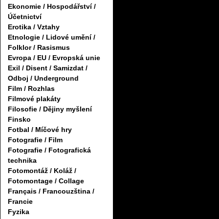
Ekonomie / Hospodářství /
Účetnictví
Erotika / Vztahy
Etnologie / Lidové umění /
Folklor / Rasismus
Evropa / EU / Evropská unie
Exil / Disent / Samizdat /
Odboj / Underground
Film / Rozhlas
Filmové plakáty
Filosofie / Dějiny myšlení
Finsko
Fotbal / Míčové hry
Fotografie / Film
Fotografie / Fotografická
technika
Fotomontáž / Koláž /
Fotomontage / Collage
Français / Francouzština /
Francie
Fyzika