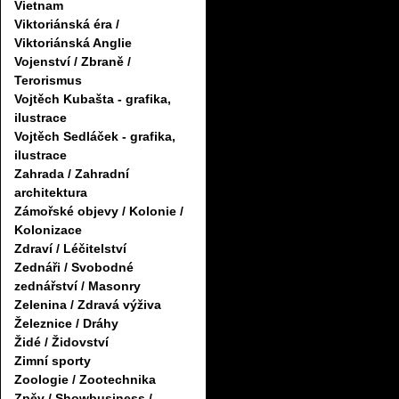
Vietnam
Viktoriánská éra /
Viktoriánská Anglie
Vojenství / Zbraně /
Terorismus
Vojtěch Kubašta - grafika,
ilustrace
Vojtěch Sedláček - grafika,
ilustrace
Zahrada / Zahradní
architektura
Zámořské objevy / Kolonie /
Kolonizace
Zdraví / Léčitelství
Zednáři / Svobodné
zednářství / Masonry
Zelenina / Zdravá výživa
Železnice / Dráhy
Židé / Židovství
Zimní sporty
Zoologie / Zootechnika
Zpěv / Showbusiness /