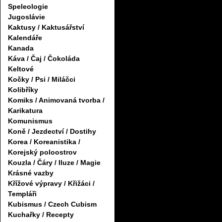
Speleologie
Jugoslávie
Kaktusy / Kaktusářství
Kalendáře
Kanada
Káva / Čaj / Čokoláda
Keltové
Kočky / Psi / Miláčci
Kolibříky
Komiks / Animovaná tvorba /
Karikatura
Komunismus
Koně / Jezdectví / Dostihy
Korea / Koreanistika /
Korejský poloostrov
Kouzla / Čáry / Iluze / Magie
Krásné vazby
Křížové výpravy / Křižáci /
Templáři
Kubismus / Czech Cubism
Kuchařky / Recepty