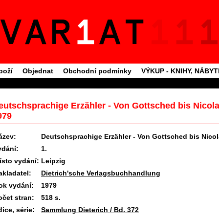
boží
Objednat
Obchodní podmínky
VÝKUP - KNIHY, NÁBY
eutschsprachige Erzähler - Von Gottsched bis Nicola
979
ázev:
Deutschsprachige Erzähler - Von Gottsched bis Nicol
ydání:
1.
ísto vydání:
Leipzig
akladatel:
Dietrich'sche Verlagsbuchhandlung
ok vydání:
1979
očet stran:
518 s.
ice, série:
Sammlung Dieterich / Bd. 372