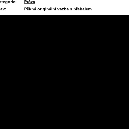
ategorie:
Próza
tav:
Pěkná originální vazba s přebalem
1.4.2025 09:32 #1713