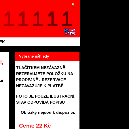
TEK
Vybrané náhledy
i,
TLAČÍTKEM NEZÁVAZNĚ
REZERVUJETE POLOŽKU NA
PRODEJNĚ - REZERVACE
ai
NEZAVAZUJE K PLATBĚ
FOTO JE POUZE ILUSTRAČNÍ,
STAV ODPOVÍDÁ POPISU
Obrázky nejsou k dispozici.
Cena: 22 Kč