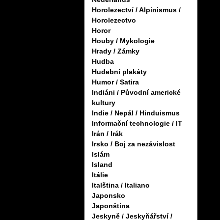
Horolezectví / Alpinismus /
Horolezectvo
Horor
Houby / Mykologie
Hrady / Zámky
Hudba
Hudební plakáty
Humor / Satira
Indiáni / Původní americké
kultury
Indie / Nepál / Hinduismus
Informační technologie / IT
Irán / Irák
Irsko / Boj za nezávislost
Islám
Island
Itálie
Italština / Italiano
Japonsko
Japonština
Jeskyně / Jeskyňářství /