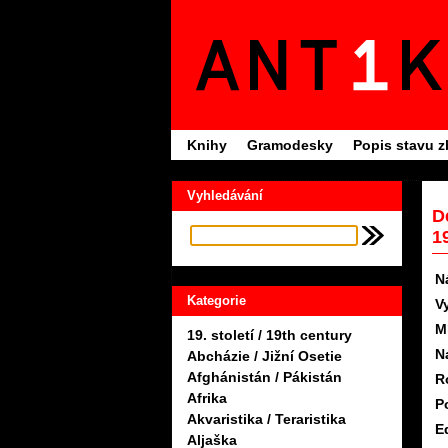
Knihy
Gramodesky
Popis stavu z
Vyhledávání
D
1
N
Kategorie
V
M
19. století / 19th century
N
Abcházie / Jižní Osetie
Afghánistán / Pákistán
R
Afrika
P
Akvaristika / Teraristika
Ed
Aljaška