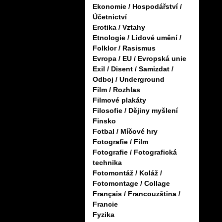
Ekonomie / Hospodářství /
Účetnictví
Erotika / Vztahy
Etnologie / Lidové umění /
Folklor / Rasismus
Evropa / EU / Evropská unie
Exil / Disent / Samizdat /
Odboj / Underground
Film / Rozhlas
Filmové plakáty
Filosofie / Dějiny myšlení
Finsko
Fotbal / Míčové hry
Fotografie / Film
Fotografie / Fotografická
technika
Fotomontáž / Koláž /
Fotomontage / Collage
Français / Francouzština /
Francie
Fyzika