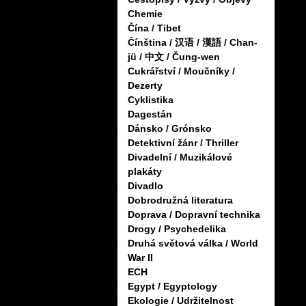
Chemie
Čína / Tibet
Čínština / 汉语 / 漢語 / Chan-
jü / 中文 / Čung-wen
Cukrářství / Moučníky /
Dezerty
Cyklistika
Dagestán
Dánsko / Grónsko
Detektivní žánr / Thriller
Divadelní / Muzikálové
plakáty
Divadlo
Dobrodružná literatura
Doprava / Dopravní technika
Drogy / Psychedelika
Druhá světová válka / World
War II
ECH
Egypt / Egyptology
Ekologie / Udržitelnost