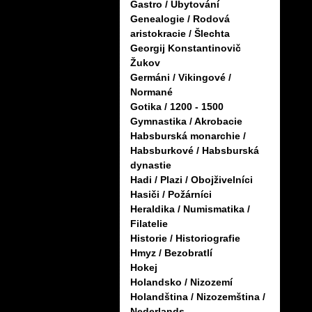
Gastro / Ubytování
Genealogie / Rodová
aristokracie / Šlechta
Georgij Konstantinovič
Žukov
Germáni / Vikingové /
Normané
Gotika / 1200 - 1500
Gymnastika / Akrobacie
Habsburská monarchie /
Habsburkové / Habsburská
dynastie
Hadi / Plazi / Obojživelníci
Hasiči / Požárníci
Heraldika / Numismatika /
Filatelie
Historie / Historiografie
Hmyz / Bezobratlí
Hokej
Holandsko / Nizozemí
Holandština / Nizozemština /
Nederlands