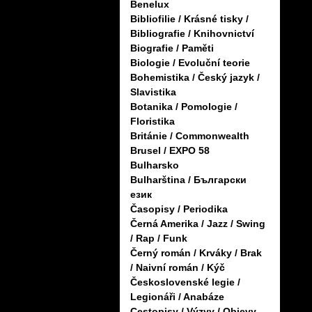
Benelux
Bibliofilie / Krásné tisky /
Bibliografie / Knihovnictví
Biografie / Paměti
Biologie / Evoluční teorie
Bohemistika / Český jazyk /
Slavistika
Botanika / Pomologie /
Floristika
Británie / Commonwealth
Brusel / EXPO 58
Bulharsko
Bulharština / Български
език
Časopisy / Periodika
Černá Amerika / Jazz / Swing
/ Rap / Funk
Černý román / Krváky / Brak
/ Naivní román / Kýč
Československé legie /
Legionáři / Anabáze
Cestopisy / Výzvy / Objevy