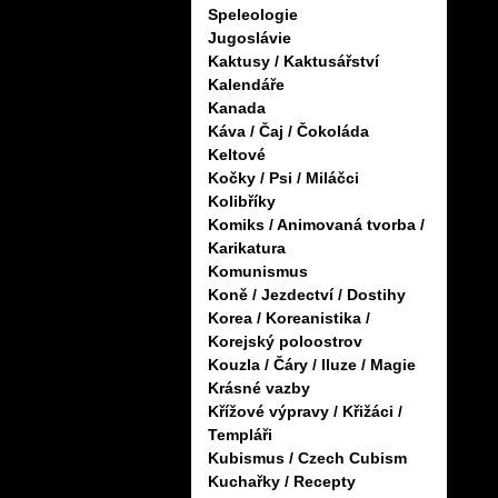
Speleologie
Jugoslávie
Kaktusy / Kaktusářství
Kalendáře
Kanada
Káva / Čaj / Čokoláda
Keltové
Kočky / Psi / Miláčci
Kolibříky
Komiks / Animovaná tvorba /
Karikatura
Komunismus
Koně / Jezdectví / Dostihy
Korea / Koreanistika /
Korejský poloostrov
Kouzla / Čáry / Iluze / Magie
Krásné vazby
Křížové výpravy / Křižáci /
Templáři
Kubismus / Czech Cubism
Kuchařky / Recepty