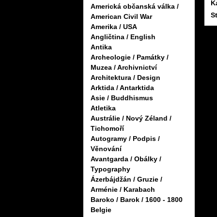
K
Americká občanská válka /
S
American Civil War
Amerika / USA
Angličtina / English
Antika
Archeologie / Památky /
Muzea / Archivnictví
Architektura / Design
Arktida / Antarktida
Asie / Buddhismus
Atletika
Austrálie / Nový Zéland /
Tichomoří
Autogramy / Podpis /
Věnování
Avantgarda / Obálky /
Typography
Ázerbájdžán / Gruzie /
Arménie / Karabach
Baroko / Barok / 1600 - 1800
Belgie