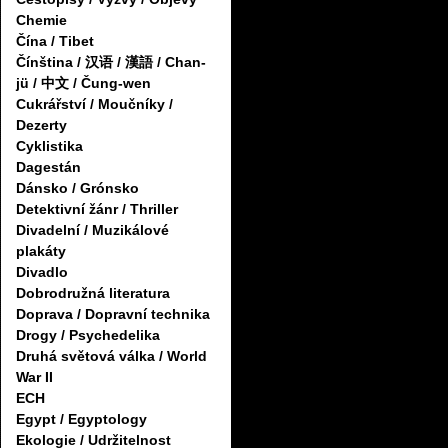
Chemie
Čína / Tibet
Čínština / 汉语 / 漢語 / Chan-
jü / 中文 / Čung-wen
Cukrářství / Moučníky /
Dezerty
Cyklistika
Dagestán
Dánsko / Grónsko
Detektivní žánr / Thriller
Divadelní / Muzikálové
plakáty
Divadlo
Dobrodružná literatura
Doprava / Dopravní technika
Drogy / Psychedelika
Druhá světová válka / World
War II
ECH
Egypt / Egyptology
Ekologie / Udržitelnost