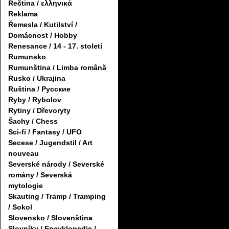
Řečtina / ελληνικά
Reklama
Řemesla / Kutilství /
Domácnost / Hobby
Renesance / 14 - 17. století
Rumunsko
Rumunština / Limba română
Rusko / Ukrajina
Ruština / Русские
Ryby / Rybolov
Rytiny / Dřevoryty
Šachy / Chess
Sci-fi / Fantasy / UFO
Secese / Jugendstil / Art
nouveau
Severské národy / Severské
romány / Severská
mytologie
Skauting / Tramp / Tramping
/ Sokol
Slovensko / Slovenština
Slovníky / Encyklopedie /