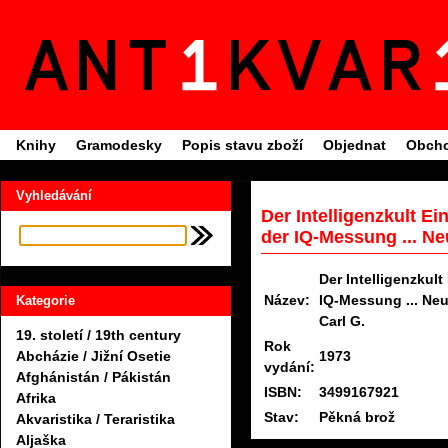
Knihy
Gramodesky
Popis stavu zboží
Objednat
Obcho
Vyhledávání
Der Intelligenzkult Ei
der IQ-Messung ... Neu
Der Intelligenzkult
Název:
IQ-Messung ... Ne
Kategorie
Carl G.
19. století / 19th century
Rok
1973
Abcházie / Jižní Osetie
vydání:
Afghánistán / Pákistán
ISBN:
3499167921
Afrika
Stav:
Pěkná brož
Akvaristika / Teraristika
Aljaška