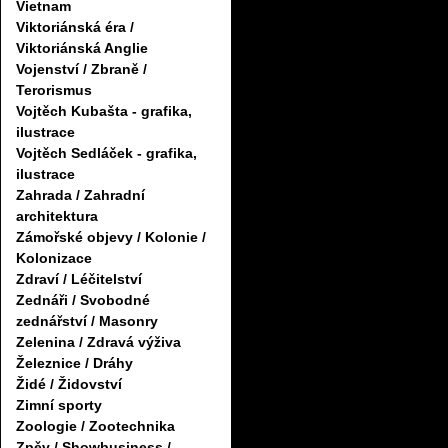
Vietnam
Viktoriánská éra /
Viktoriánská Anglie
Vojenství / Zbraně /
Terorismus
Vojtěch Kubašta - grafika,
ilustrace
Vojtěch Sedláček - grafika,
ilustrace
Zahrada / Zahradní
architektura
Zámořské objevy / Kolonie /
Kolonizace
Zdraví / Léčitelství
Zednáři / Svobodné
zednářství / Masonry
Zelenina / Zdravá výživa
Železnice / Dráhy
Židé / Židovství
Zimní sporty
Zoologie / Zootechnika
Zpěv / Showbusiness /