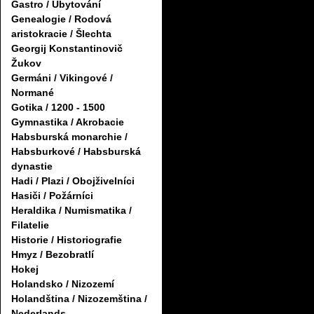
Gastro / Ubytování
Genealogie / Rodová
aristokracie / Šlechta
Georgij Konstantinovič
Žukov
Germáni / Vikingové /
Normané
Gotika / 1200 - 1500
Gymnastika / Akrobacie
Habsburská monarchie /
Habsburkové / Habsburská
dynastie
Hadi / Plazi / Obojživelníci
Hasiči / Požárníci
Heraldika / Numismatika /
Filatelie
Historie / Historiografie
Hmyz / Bezobratlí
Hokej
Holandsko / Nizozemí
Holandština / Nizozemština /
Nederlands