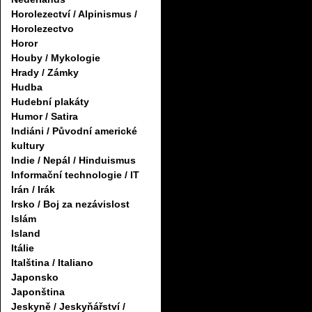
Horolezectví / Alpinismus /
Horolezectvo
Horor
Houby / Mykologie
Hrady / Zámky
Hudba
Hudební plakáty
Humor / Satira
Indiáni / Původní americké
kultury
Indie / Nepál / Hinduismus
Informační technologie / IT
Irán / Irák
Irsko / Boj za nezávislost
Islám
Island
Itálie
Italština / Italiano
Japonsko
Japonština
Jeskyně / Jeskyňářství /