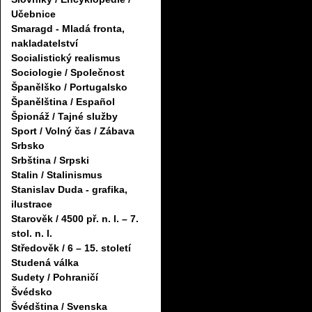
Učebnice
Smaragd - Mladá fronta,
nakladatelství
Socialistický realismus
Sociologie / Společnost
Španělško / Portugalsko
Španělština / Español
Špionáž / Tajné služby
Sport / Volný čas / Zábava
Srbsko
Srbština / Srpski
Stalin / Stalinismus
Stanislav Duda - grafika,
ilustrace
Starověk / 4500 př. n. l. – 7.
stol. n. l.
Středověk / 6 – 15. století
Studená válka
Sudety / Pohraničí
Švédsko
Švédština / Svenska