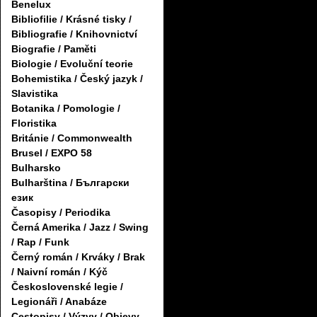
Benelux
Bibliofilie / Krásné tisky /
Bibliografie / Knihovnictví
Biografie / Paměti
Biologie / Evoluční teorie
Bohemistika / Český jazyk /
Slavistika
Botanika / Pomologie /
Floristika
Británie / Commonwealth
Brusel / EXPO 58
Bulharsko
Bulharština / Български
език
Časopisy / Periodika
Černá Amerika / Jazz / Swing
/ Rap / Funk
Černý román / Krváky / Brak
/ Naivní román / Kýč
Československé legie /
Legionáři / Anabáze
Cestopisy / Výzvy / Objevy