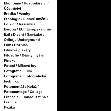
Ekonomie / Hospodářství /
Účetnictví
Erotika / Vztahy
Etnologie / Lidové umění /
Folklor / Rasismus
Evropa / EU / Evropská unie
Exil / Disent / Samizdat /
Odboj / Underground
Film / Rozhlas
Filmové plakáty
Filosofie / Dějiny myšlení
Finsko
Fotbal / Míčové hry
Fotografie / Film
Fotografie / Fotografická
technika
Fotomontáž / Koláž /
Fotomontage / Collage
Français / Francouzština /
Francie
Fyzika