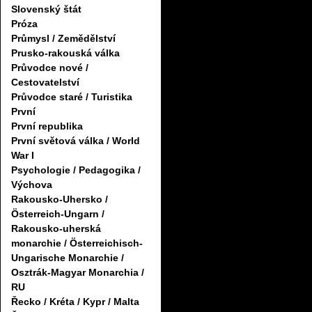
Slovenský štát
Próza
Průmysl / Zemědělství
Prusko-rakouská válka
Průvodce nové /
Cestovatelství
Průvodce staré / Turistika
První
První republika
První světová válka / World
War I
Psychologie / Pedagogika /
Výchova
Rakousko-Uhersko /
Österreich-Ungarn /
Rakousko-uherská
monarchie / Österreichisch-
Ungarische Monarchie /
Osztrák-Magyar Monarchia /
RU
Řecko / Kréta / Kypr / Malta