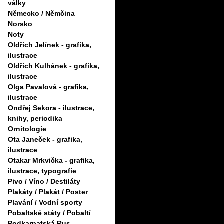
války
Německo / Němčina
Norsko
Noty
Oldřich Jelínek - grafika,
ilustrace
Oldřich Kulhánek - grafika,
ilustrace
Olga Pavalová - grafika,
ilustrace
Ondřej Sekora - ilustrace,
knihy, periodika
Ornitologie
Ota Janeček - grafika,
ilustrace
Otakar Mrkvička - grafika,
ilustrace, typografie
Pivo / Víno / Destiláty
Plakáty / Plakát / Poster
Plavání / Vodní sporty
Pobaltské státy / Pobaltí
Podkarpatská Rus