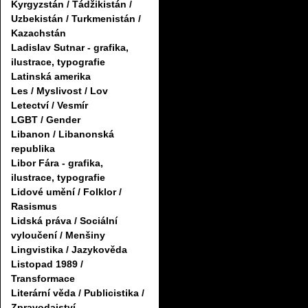
Kyrgyzstán / Tádžikistán /
Uzbekistán / Turkmenistán /
Kazachstán
Ladislav Sutnar - grafika,
ilustrace, typografie
Latinská amerika
Les / Myslivost / Lov
Letectví / Vesmír
LGBT / Gender
Libanon / Libanonská
republika
Libor Fára - grafika,
ilustrace, typografie
Lidové umění / Folklor /
Rasismus
Lidská práva / Sociální
vyloučení / Menšiny
Lingvistika / Jazykověda
Listopad 1989 /
Transformace
Literární věda / Publicistika /
Zpravodajství