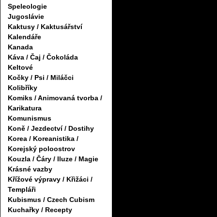
Speleologie
Jugoslávie
Kaktusy / Kaktusářství
Kalendáře
Kanada
Káva / Čaj / Čokoláda
Keltové
Kočky / Psi / Miláčci
Kolibříky
Komiks / Animovaná tvorba /
Karikatura
Komunismus
Koně / Jezdectví / Dostihy
Korea / Koreanistika /
Korejský poloostrov
Kouzla / Čáry / Iluze / Magie
Krásné vazby
Křížové výpravy / Křižáci /
Templáři
Kubismus / Czech Cubism
Kuchařky / Recepty