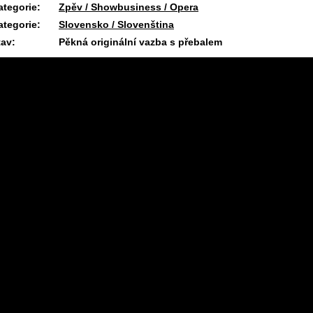
ategorie:
Zpěv / Showbusiness / Opera
ategorie:
Slovensko / Slovenština
tav:
Pěkná originální vazba s přebalem
18.6.2026 11:54 #1826