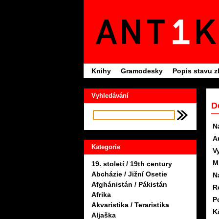
Knihy
Gramodesky
Popis stavu z
Vyhledávání
D
N
A
Kategorie
V
M
19. století / 19th century
Abcházie / Jižní Osetie
N
Afghánistán / Pákistán
R
Afrika
P
Akvaristika / Teraristika
K
Aljaška