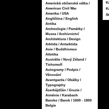
K
Americká občanská válka /
American Civil War
K
Amerika / USA
S
Angličtina / English
Antika
Archeologie / Památky /
Muzea / Archivnictví
Architektura / Design
Arktida / Antarktida
Asie / Buddhismus
Atletika
Austrálie / Nový Zéland /
Tichomoří
Autogramy / Podpis /
Věnování
Avantgarda / Obálky /
Typography
Ázerbájdžán / Gruzie /
Arménie / Karabach
Baroko / Barok / 1600 - 1800
Belgie