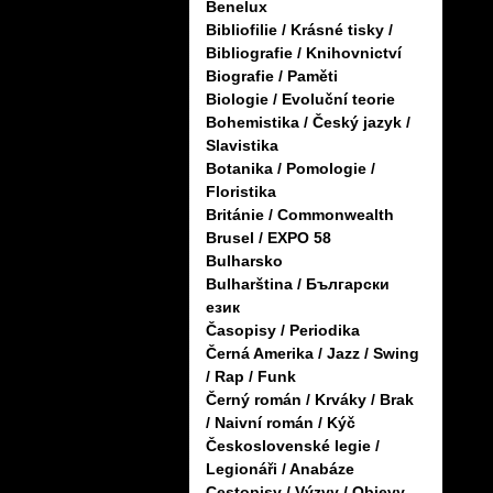
Benelux
Bibliofilie / Krásné tisky /
Bibliografie / Knihovnictví
Biografie / Paměti
Biologie / Evoluční teorie
Bohemistika / Český jazyk /
Slavistika
Botanika / Pomologie /
Floristika
Británie / Commonwealth
Brusel / EXPO 58
Bulharsko
Bulharština / Български
език
Časopisy / Periodika
Černá Amerika / Jazz / Swing
/ Rap / Funk
Černý román / Krváky / Brak
/ Naivní román / Kýč
Československé legie /
Legionáři / Anabáze
Cestopisy / Výzvy / Objevy