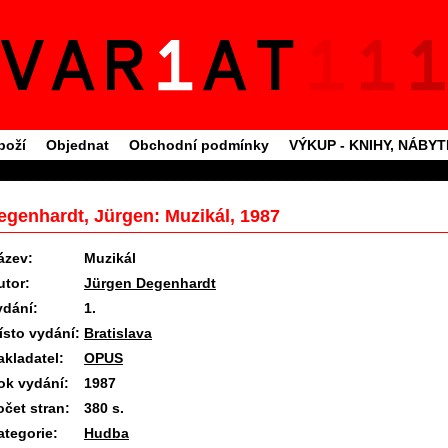
boží
Objednat
Obchodní podmínky
VÝKUP - KNIHY, NÁBY
egenhardt, Jürgen: Muzikál, 1987
ázev:
Muzikál
utor:
Jürgen Degenhardt
ydání:
1.
ísto vydání:
Bratislava
akladatel:
OPUS
ok vydání:
1987
očet stran:
380 s.
ategorie:
Hudba