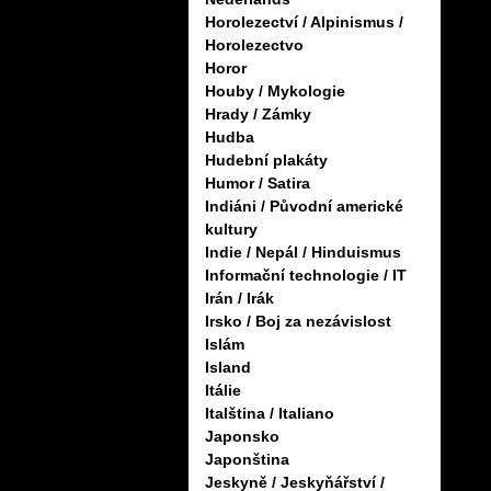
Horolezectví / Alpinismus /
Horolezectvo
Horor
Houby / Mykologie
Hrady / Zámky
Hudba
Hudební plakáty
Humor / Satira
Indiáni / Původní americké
kultury
Indie / Nepál / Hinduismus
Informační technologie / IT
Irán / Irák
Irsko / Boj za nezávislost
Islám
Island
Itálie
Italština / Italiano
Japonsko
Japonština
Jeskyně / Jeskyňářství /