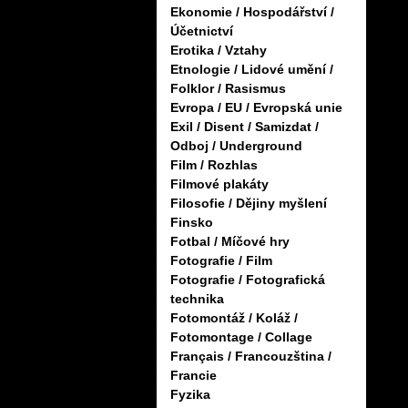
Ekonomie / Hospodářství /
Účetnictví
Erotika / Vztahy
Etnologie / Lidové umění /
Folklor / Rasismus
Evropa / EU / Evropská unie
Exil / Disent / Samizdat /
Odboj / Underground
Film / Rozhlas
Filmové plakáty
Filosofie / Dějiny myšlení
Finsko
Fotbal / Míčové hry
Fotografie / Film
Fotografie / Fotografická
technika
Fotomontáž / Koláž /
Fotomontage / Collage
Français / Francouzština /
Francie
Fyzika