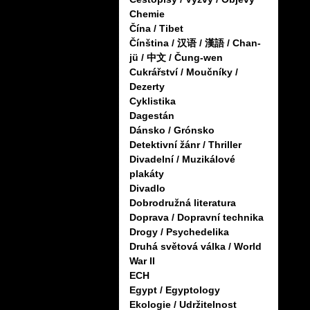
Chemie
Čína / Tibet
Čínština / 汉语 / 漢語 / Chan-
jü / 中文 / Čung-wen
Cukrářství / Moučníky /
Dezerty
Cyklistika
Dagestán
Dánsko / Grónsko
Detektivní žánr / Thriller
Divadelní / Muzikálové
plakáty
Divadlo
Dobrodružná literatura
Doprava / Dopravní technika
Drogy / Psychedelika
Druhá světová válka / World
War II
ECH
Egypt / Egyptology
Ekologie / Udržitelnost