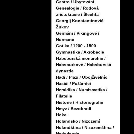
Gastro / Ubytování
Genealogie / Rodová
aristokracie / Šlechta
Georgij Konstantinovič
Žukov
Germáni / Vikingové /
Normané
Gotika / 1200 - 1500
Gymnastika / Akrobacie
Habsburská monarchie /
Habsburkové / Habsburská
dynastie
Hadi / Plazi / Obojživelníci
Hasiči / Požárníci
Heraldika / Numismatika /
Filatelie
Historie / Historiografie
Hmyz / Bezobratlí
Hokej
Holandsko / Nizozemí
Holandština / Nizozemština /
Nederlands