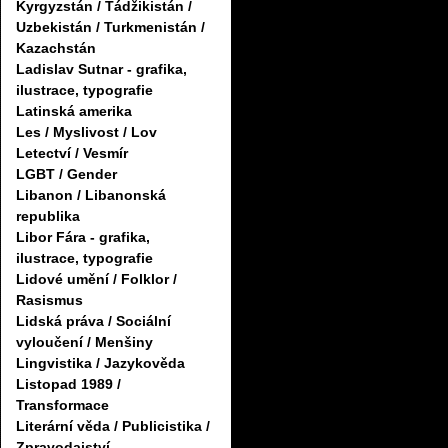
Kyrgyzstán / Tádžikistán /
Uzbekistán / Turkmenistán /
Kazachstán
Ladislav Sutnar - grafika,
ilustrace, typografie
Latinská amerika
Les / Myslivost / Lov
Letectví / Vesmír
LGBT / Gender
Libanon / Libanonská
republika
Libor Fára - grafika,
ilustrace, typografie
Lidové umění / Folklor /
Rasismus
Lidská práva / Sociální
vyloučení / Menšiny
Lingvistika / Jazykověda
Listopad 1989 /
Transformace
Literární věda / Publicistika /
Zpravodajství