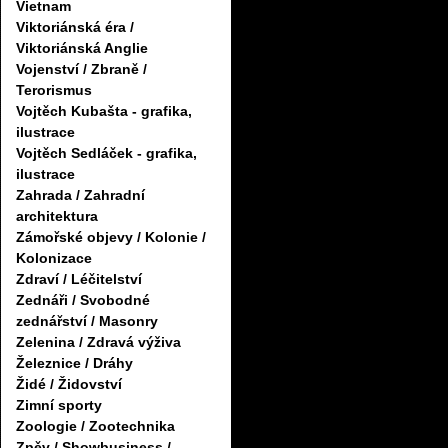
Vietnam
Viktoriánská éra /
Viktoriánská Anglie
Vojenství / Zbraně /
Terorismus
Vojtěch Kubašta - grafika,
ilustrace
Vojtěch Sedláček - grafika,
ilustrace
Zahrada / Zahradní
architektura
Zámořské objevy / Kolonie /
Kolonizace
Zdraví / Léčitelství
Zednáři / Svobodné
zednářství / Masonry
Zelenina / Zdravá výživa
Železnice / Dráhy
Židé / Židovství
Zimní sporty
Zoologie / Zootechnika
Zpěv / Showbusiness /