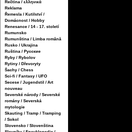
Řečtina / ελληνικά
Reklama
Řemesla / Kutilství /
Domácnost / Hobby
Renesance / 14 - 17. století
Rumunsko
Rumunština / Limba română
Rusko / Ukrajina
Ruština / Русские
Ryby / Rybolov
Rytiny / Dřevoryty
Šachy / Chess
Sci-fi / Fantasy / UFO
Secese / Jugendstil / Art
nouveau
Severské národy / Severské
romány / Severská
mytologie
Skauting / Tramp / Tramping
/ Sokol
Slovensko / Slovenština
Slovníky / Encyklopedie /