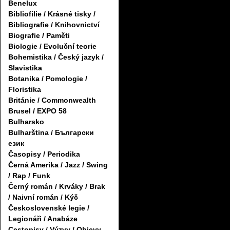
Benelux
Bibliofilie / Krásné tisky /
Bibliografie / Knihovnictví
Biografie / Paměti
Biologie / Evoluční teorie
Bohemistika / Český jazyk /
Slavistika
Botanika / Pomologie /
Floristika
Británie / Commonwealth
Brusel / EXPO 58
Bulharsko
Bulharština / Български
език
Časopisy / Periodika
Černá Amerika / Jazz / Swing
/ Rap / Funk
Černý román / Krváky / Brak
/ Naivní román / Kýč
Československé legie /
Legionáři / Anabáze
Cestopisy / Výzvy / Objevy