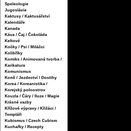
Speleologie
Jugoslávie
Kaktusy / Kaktusářství
Kalendáře
Kanada
Káva / Čaj / Čokoláda
Keltové
Kočky / Psi / Miláčci
Kolibříky
Komiks / Animovaná tvorba /
Karikatura
Komunismus
Koně / Jezdectví / Dostihy
Korea / Koreanistika /
Korejský poloostrov
Kouzla / Čáry / Iluze / Magie
Krásné vazby
Křížové výpravy / Křižáci /
Templáři
Kubismus / Czech Cubism
Kuchařky / Recepty