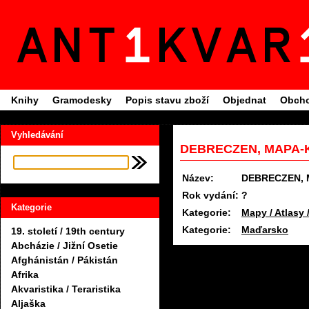
Knihy
Gramodesky
Popis stavu zboží
Objednat
Obcho
Vyhledávání
DEBRECZEN, MAPA-K
Název:
DEBRECZEN, 
Rok vydání:
?
Kategorie
Kategorie:
Mapy / Atlasy 
Kategorie:
Maďarsko
19. století / 19th century
Abcházie / Jižní Osetie
Afghánistán / Pákistán
Afrika
Akvaristika / Teraristika
Aljaška