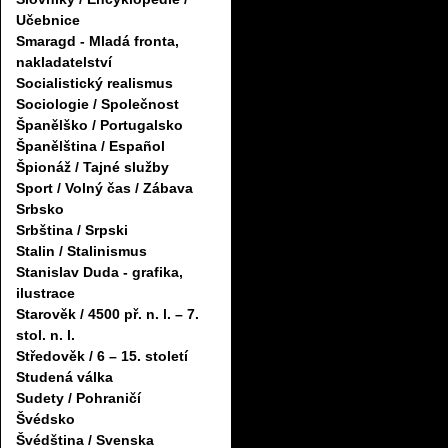
Učebnice
Smaragd - Mladá fronta,
nakladatelství
Socialistický realismus
Sociologie / Společnost
Španělško / Portugalsko
Španělština / Español
Špionáž / Tajné služby
Sport / Volný čas / Zábava
Srbsko
Srbština / Srpski
Stalin / Stalinismus
Stanislav Duda - grafika,
ilustrace
Starověk / 4500 př. n. l. – 7.
stol. n. l.
Středověk / 6 – 15. století
Studená válka
Sudety / Pohraničí
Švédsko
Švédština / Svenska