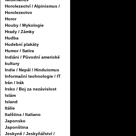
Horolezectví / Alpinismus /
Horolezectvo
Horor
Houby / Mykologie
Hrady / Zámky
Hudba
Hudební plakáty
Humor / Satira
Indiáni / Původní americké
kultury
Indie / Nepál / Hinduismus
Informační technologie / IT
Irán / Irák
Irsko / Boj za nezávislost
Islám
Island
Itálie
Italština / Italiano
Japonsko
Japonština
Jeskyně / Jeskyňářství /