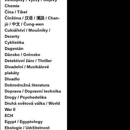
Chemie
Čína / Tibet
Čínština / 汉语 / 漢語 / Chan-
jü / 中文 / Čung-wen
Cukrářství / Moučníky /
Dezerty
Cyklistika
Dagestán
Dánsko / Grónsko
Detektivní žánr / Thriller
Divadelní / Muzikálové
plakáty
Divadlo
Dobrodružná literatura
Doprava / Dopravní technika
Drogy / Psychedelika
Druhá světová válka / World
War II
ECH
Egypt / Egyptology
Ekologie / Udržitelnost