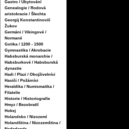
Gastro / Ubytování
Genealogie / Rodová
aristokracie / Šlechta
Georgij Konstantinovič
Žukov
Germáni / Vikingové /
Normané
Gotika / 1200 - 1500
Gymnastika / Akrobacie
Habsburská monarchie /
Habsburkové / Habsburská
dynastie
Hadi / Plazi / Obojživelníci
Hasiči / Požárníci
Heraldika / Numismatika /
Filatelie
Historie / Historiografie
Hmyz / Bezobratlí
Hokej
Holandsko / Nizozemí
Holandština / Nizozemština /
Nederlands