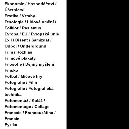
Ekonomie / Hospodářství /
Účetnictví
Erotika / Vztahy
Etnologie / Lidové umění /
Folklor / Rasismus
Evropa / EU / Evropská unie
Exil / Disent / Samizdat /
Odboj / Underground
Film / Rozhlas
Filmové plakáty
Filosofie / Dějiny myšlení
Finsko
Fotbal / Míčové hry
Fotografie / Film
Fotografie / Fotografická
technika
Fotomontáž / Koláž /
Fotomontage / Collage
Français / Francouzština /
Francie
Fyzika