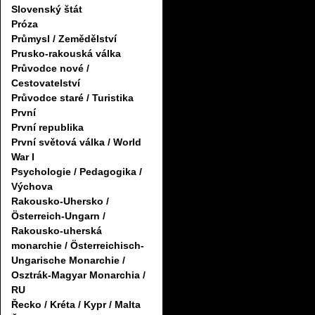
Slovenský štát
Próza
Průmysl / Zemědělství
Prusko-rakouská válka
Průvodce nové /
Cestovatelství
Průvodce staré / Turistika
První
První republika
První světová válka / World
War I
Psychologie / Pedagogika /
Výchova
Rakousko-Uhersko /
Österreich-Ungarn /
Rakousko-uherská
monarchie / Österreichisch-
Ungarische Monarchie /
Osztrák-Magyar Monarchia /
RU
Řecko / Kréta / Kypr / Malta