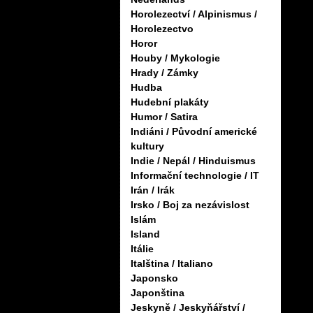
Horolezectví / Alpinismus /
Horolezectvo
Horor
Houby / Mykologie
Hrady / Zámky
Hudba
Hudební plakáty
Humor / Satira
Indiáni / Původní americké
kultury
Indie / Nepál / Hinduismus
Informační technologie / IT
Irán / Irák
Irsko / Boj za nezávislost
Islám
Island
Itálie
Italština / Italiano
Japonsko
Japonština
Jeskyně / Jeskyňářství /