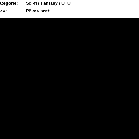
ategorie:
Sci-fi / Fantasy / UFO
tav:
Pěkná brož
8.7.2026 12:57 #1995