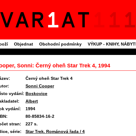
boží
Objednat
Obchodní podmínky
VÝKUP - KNIHY, NÁBY
ooper, Sonni: Černý oheň Star Trek 4, 1994
ázev:
Černý oheň Star Trek 4
utor:
Sonni Cooper
ísto vydání:
Boskovice
akladatel:
Albert
ok vydání:
1994
SBN:
80-85834-16-2
očet stran:
227 s.
ice, série:
Star Trek. Románová řada / 4