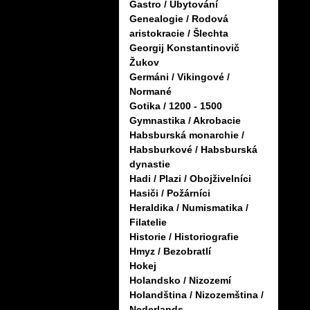
Gastro / Ubytování
Genealogie / Rodová
aristokracie / Šlechta
Georgij Konstantinovič
Žukov
Germáni / Vikingové /
Normané
Gotika / 1200 - 1500
Gymnastika / Akrobacie
Habsburská monarchie /
Habsburkové / Habsburská
dynastie
Hadi / Plazi / Obojživelníci
Hasiči / Požárníci
Heraldika / Numismatika /
Filatelie
Historie / Historiografie
Hmyz / Bezobratlí
Hokej
Holandsko / Nizozemí
Holandština / Nizozemština /
Nederlands