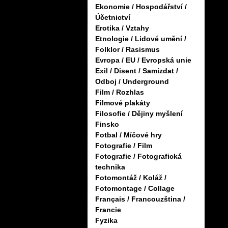
Ekonomie / Hospodářství /
Účetnictví
Erotika / Vztahy
Etnologie / Lidové umění /
Folklor / Rasismus
Evropa / EU / Evropská unie
Exil / Disent / Samizdat /
Odboj / Underground
Film / Rozhlas
Filmové plakáty
Filosofie / Dějiny myšlení
Finsko
Fotbal / Míčové hry
Fotografie / Film
Fotografie / Fotografická
technika
Fotomontáž / Koláž /
Fotomontage / Collage
Français / Francouzština /
Francie
Fyzika