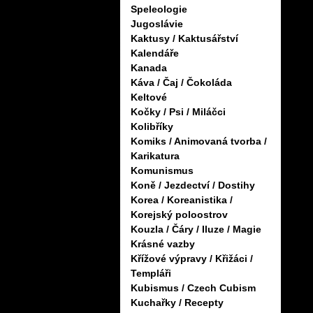
Speleologie
Jugoslávie
Kaktusy / Kaktusářství
Kalendáře
Kanada
Káva / Čaj / Čokoláda
Keltové
Kočky / Psi / Miláčci
Kolibříky
Komiks / Animovaná tvorba /
Karikatura
Komunismus
Koně / Jezdectví / Dostihy
Korea / Koreanistika /
Korejský poloostrov
Kouzla / Čáry / Iluze / Magie
Krásné vazby
Křížové výpravy / Křižáci /
Templáři
Kubismus / Czech Cubism
Kuchařky / Recepty