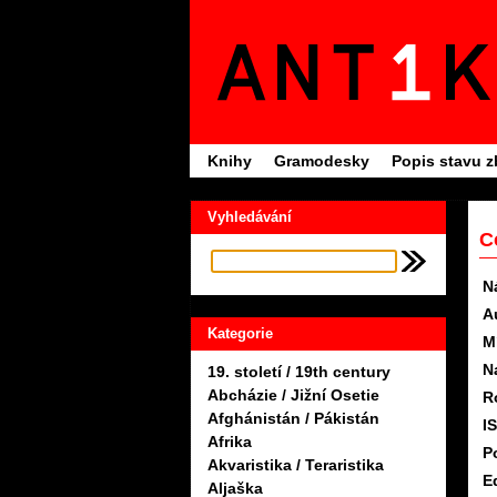
Knihy
Gramodesky
Popis stavu z
Vyhledávání
C
N
A
Kategorie
M
N
19. století / 19th century
Abcházie / Jižní Osetie
R
Afghánistán / Pákistán
I
Afrika
P
Akvaristika / Teraristika
Ed
Aljaška