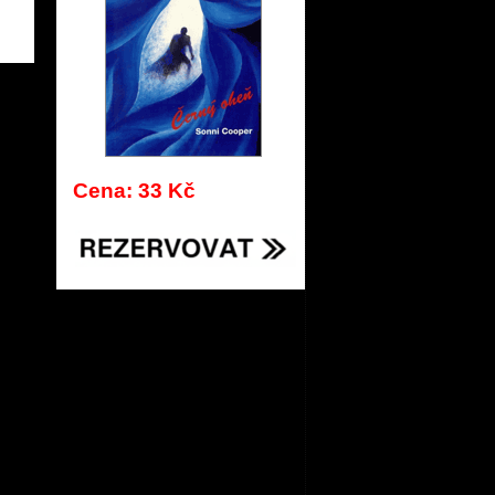
997
Cena: 33 Kč