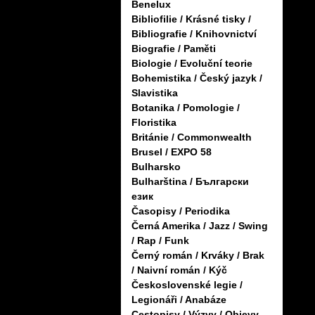
Benelux
Bibliofilie / Krásné tisky /
Bibliografie / Knihovnictví
Biografie / Paměti
Biologie / Evoluční teorie
Bohemistika / Český jazyk /
Slavistika
Botanika / Pomologie /
Floristika
Británie / Commonwealth
Brusel / EXPO 58
Bulharsko
Bulharština / Български
език
Časopisy / Periodika
Černá Amerika / Jazz / Swing
/ Rap / Funk
Černý román / Krváky / Brak
/ Naivní román / Kýč
Československé legie /
Legionáři / Anabáze
Cestopisy / Výzvy / Objevy