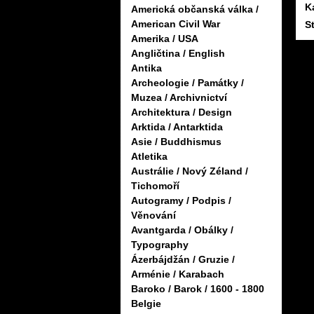
K
Americká občanská válka /
American Civil War
S
Amerika / USA
Angličtina / English
Antika
Archeologie / Památky /
Muzea / Archivnictví
Architektura / Design
Arktida / Antarktida
Asie / Buddhismus
Atletika
Austrálie / Nový Zéland /
Tichomoří
Autogramy / Podpis /
Věnování
Avantgarda / Obálky /
Typography
Ázerbájdžán / Gruzie /
Arménie / Karabach
Baroko / Barok / 1600 - 1800
Belgie