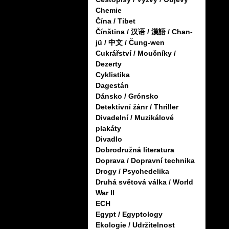
Chemie
Čína / Tibet
Čínština / 汉语 / 漢語 / Chan-
jü / 中文 / Čung-wen
Cukrářství / Moučníky /
Dezerty
Cyklistika
Dagestán
Dánsko / Grónsko
Detektivní žánr / Thriller
Divadelní / Muzikálové
plakáty
Divadlo
Dobrodružná literatura
Doprava / Dopravní technika
Drogy / Psychedelika
Druhá světová válka / World
War II
ECH
Egypt / Egyptology
Ekologie / Udržitelnost