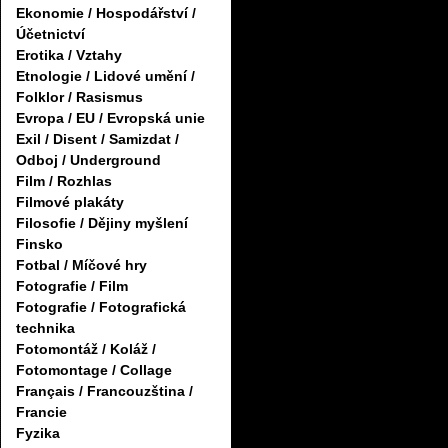
Ekonomie / Hospodářství /
Účetnictví
Erotika / Vztahy
Etnologie / Lidové umění /
Folklor / Rasismus
Evropa / EU / Evropská unie
Exil / Disent / Samizdat /
Odboj / Underground
Film / Rozhlas
Filmové plakáty
Filosofie / Dějiny myšlení
Finsko
Fotbal / Míčové hry
Fotografie / Film
Fotografie / Fotografická
technika
Fotomontáž / Koláž /
Fotomontage / Collage
Français / Francouzština /
Francie
Fyzika