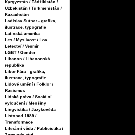
Kyrgyzstán / Tádžikistán /
Uzbekistán / Turkmenistán /
Kazachstán
Ladislav Sutnar - grafika,
ilustrace, typografie
Latinská amerika
Les / Myslivost / Lov
Letectví / Vesmír
LGBT / Gender
Libanon / Libanonská
republika
Libor Fára - grafika,
ilustrace, typografie
Lidové umění / Folklor /
Rasismus
Lidská práva / Sociální
vyloučení / Menšiny
Lingvistika / Jazykověda
Listopad 1989 /
Transformace
Literární věda / Publicistika /
Zpravodajství