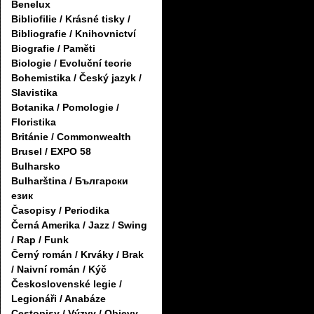
Benelux
Bibliofilie / Krásné tisky /
Bibliografie / Knihovnictví
Biografie / Paměti
Biologie / Evoluční teorie
Bohemistika / Český jazyk /
Slavistika
Botanika / Pomologie /
Floristika
Británie / Commonwealth
Brusel / EXPO 58
Bulharsko
Bulharština / Български
език
Časopisy / Periodika
Černá Amerika / Jazz / Swing
/ Rap / Funk
Černý román / Krváky / Brak
/ Naivní román / Kýč
Československé legie /
Legionáři / Anabáze
Cestopisy / Výzvy / Objevy