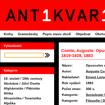
Knihy
Gramodesky
Popis stavu zboží
Objednat
Obcho
Vyhledávání
Comte, Auguste: Opus
1819-1828, 1883
Název:
Opuscules d
Kategorie
Autor:
Auguste Co
Nakladatel:
Ernest Lero
19. století / 19th century
Rok vydání:
1883
Abcházie / Jižní Osetie
Afghánistán / Pákistán
Počet stran:
306 s.
Afrika
Kategorie:
Sociologie 
Akvaristika / Teraristika
Kategorie:
Filosofie / 
Aljaška