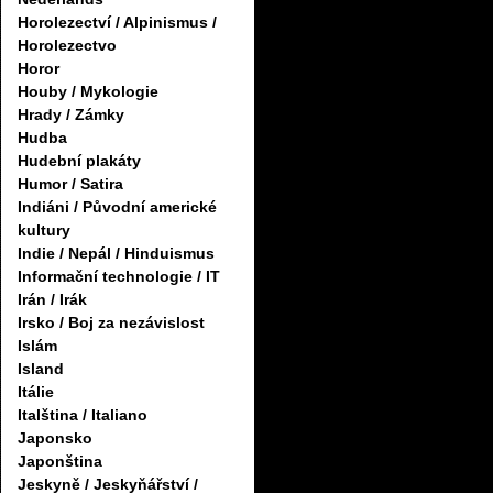
Horolezectví / Alpinismus /
Horolezectvo
Horor
Houby / Mykologie
Hrady / Zámky
Hudba
Hudební plakáty
Humor / Satira
Indiáni / Původní americké
kultury
Indie / Nepál / Hinduismus
Informační technologie / IT
Irán / Irák
Irsko / Boj za nezávislost
Islám
Island
Itálie
Italština / Italiano
Japonsko
Japonština
Jeskyně / Jeskyňářství /