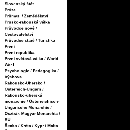
Slovenský štát
Próza
Průmysl / Zemědělství
Prusko-rakouská válka
Průvodce nové /
Cestovatelství
Průvodce staré / Turistika
První
První republika
První světová válka / World
War I
Psychologie / Pedagogika /
Výchova
Rakousko-Uhersko /
Österreich-Ungarn /
Rakousko-uherská
monarchie / Österreichisch-
Ungarische Monarchie /
Osztrák-Magyar Monarchia /
RU
Řecko / Kréta / Kypr / Malta