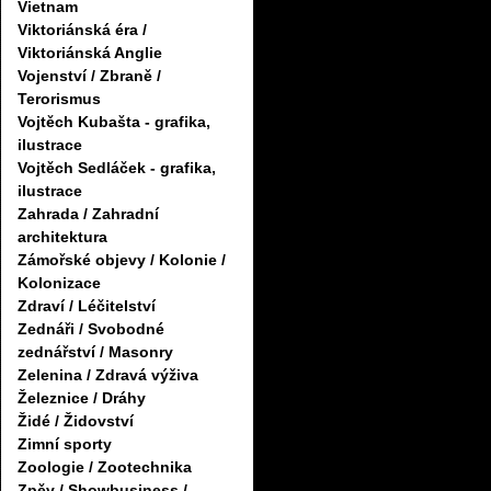
Vietnam
Viktoriánská éra /
Viktoriánská Anglie
Vojenství / Zbraně /
Terorismus
Vojtěch Kubašta - grafika,
ilustrace
Vojtěch Sedláček - grafika,
ilustrace
Zahrada / Zahradní
architektura
Zámořské objevy / Kolonie /
Kolonizace
Zdraví / Léčitelství
Zednáři / Svobodné
zednářství / Masonry
Zelenina / Zdravá výživa
Železnice / Dráhy
Židé / Židovství
Zimní sporty
Zoologie / Zootechnika
Zpěv / Showbusiness /