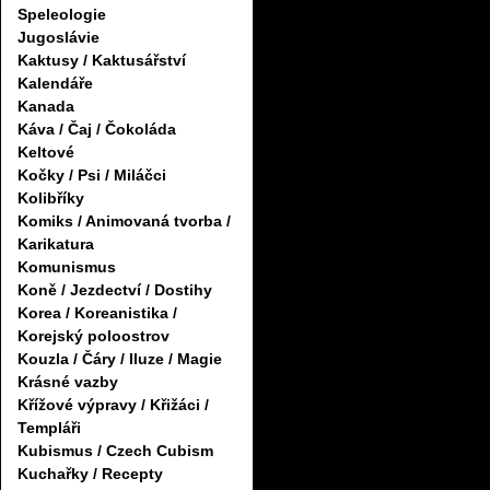
Speleologie
Jugoslávie
Kaktusy / Kaktusářství
Kalendáře
Kanada
Káva / Čaj / Čokoláda
Keltové
Kočky / Psi / Miláčci
Kolibříky
Komiks / Animovaná tvorba /
Karikatura
Komunismus
Koně / Jezdectví / Dostihy
Korea / Koreanistika /
Korejský poloostrov
Kouzla / Čáry / Iluze / Magie
Krásné vazby
Křížové výpravy / Křižáci /
Templáři
Kubismus / Czech Cubism
Kuchařky / Recepty