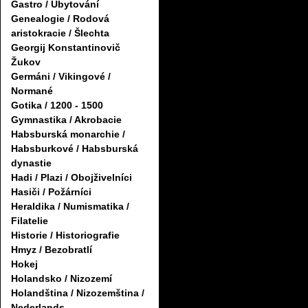
Gastro / Ubytování
Genealogie / Rodová
aristokracie / Šlechta
Georgij Konstantinovič
Žukov
Germáni / Vikingové /
Normané
Gotika / 1200 - 1500
Gymnastika / Akrobacie
Habsburská monarchie /
Habsburkové / Habsburská
dynastie
Hadi / Plazi / Obojživelníci
Hasiči / Požárníci
Heraldika / Numismatika /
Filatelie
Historie / Historiografie
Hmyz / Bezobratlí
Hokej
Holandsko / Nizozemí
Holandština / Nizozemština /
Nederlands