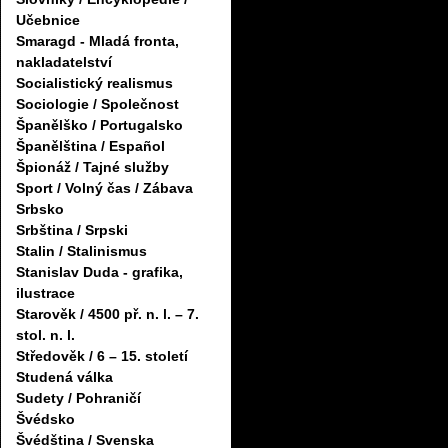
Učebnice
Smaragd - Mladá fronta,
nakladatelství
Socialistický realismus
Sociologie / Společnost
Španělško / Portugalsko
Španělština / Español
Špionáž / Tajné služby
Sport / Volný čas / Zábava
Srbsko
Srbština / Srpski
Stalin / Stalinismus
Stanislav Duda - grafika,
ilustrace
Starověk / 4500 př. n. l. – 7.
stol. n. l.
Středověk / 6 – 15. století
Studená válka
Sudety / Pohraničí
Švédsko
Švédština / Svenska