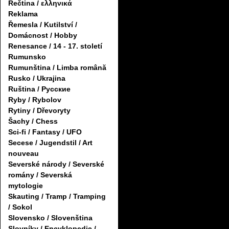
Řečtina / ελληνικά
Reklama
Řemesla / Kutilství /
Domácnost / Hobby
Renesance / 14 - 17. století
Rumunsko
Rumunština / Limba română
Rusko / Ukrajina
Ruština / Русские
Ryby / Rybolov
Rytiny / Dřevoryty
Šachy / Chess
Sci-fi / Fantasy / UFO
Secese / Jugendstil / Art
nouveau
Severské národy / Severské
romány / Severská
mytologie
Skauting / Tramp / Tramping
/ Sokol
Slovensko / Slovenština
Slovníky / Encyklopedie /