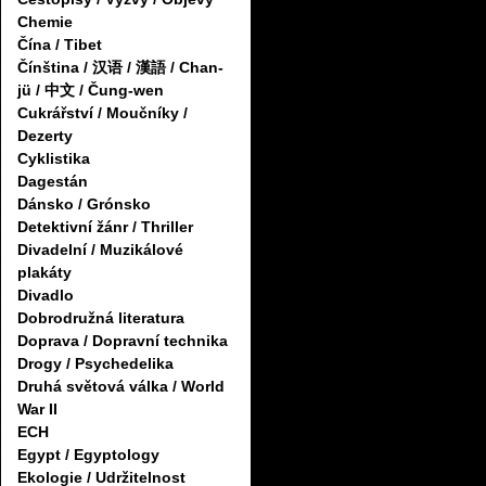
Chemie
Čína / Tibet
Čínština / 汉语 / 漢語 / Chan-
jü / 中文 / Čung-wen
Cukrářství / Moučníky /
Dezerty
Cyklistika
Dagestán
Dánsko / Grónsko
Detektivní žánr / Thriller
Divadelní / Muzikálové
plakáty
Divadlo
Dobrodružná literatura
Doprava / Dopravní technika
Drogy / Psychedelika
Druhá světová válka / World
War II
ECH
Egypt / Egyptology
Ekologie / Udržitelnost