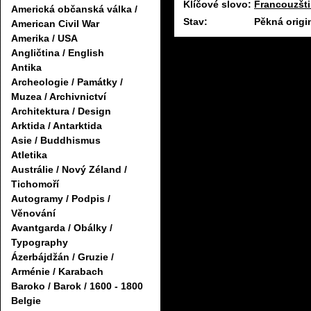
Klíčové slovo:
Francouzšt
Americká občanská válka /
Stav:
Pěkná origi
American Civil War
Amerika / USA
Angličtina / English
Antika
Archeologie / Památky /
Muzea / Archivnictví
Architektura / Design
Arktida / Antarktida
Asie / Buddhismus
Atletika
Austrálie / Nový Zéland /
Tichomoří
Autogramy / Podpis /
Věnování
Avantgarda / Obálky /
Typography
Ázerbájdžán / Gruzie /
Arménie / Karabach
Baroko / Barok / 1600 - 1800
Belgie