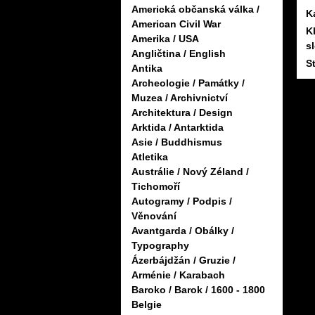
Americká občanská válka /
K
American Civil War
K
Amerika / USA
s
Angličtina / English
S
Antika
Archeologie / Památky /
Muzea / Archivnictví
Architektura / Design
Arktida / Antarktida
Asie / Buddhismus
Atletika
Austrálie / Nový Zéland /
Tichomoří
Autogramy / Podpis /
Věnování
Avantgarda / Obálky /
Typography
Ázerbájdžán / Gruzie /
Arménie / Karabach
Baroko / Barok / 1600 - 1800
Belgie