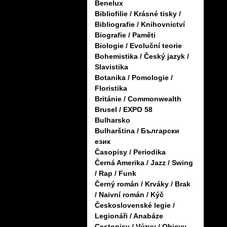
Benelux
Bibliofilie / Krásné tisky /
Bibliografie / Knihovnictví
Biografie / Paměti
Biologie / Evoluční teorie
Bohemistika / Český jazyk /
Slavistika
Botanika / Pomologie /
Floristika
Británie / Commonwealth
Brusel / EXPO 58
Bulharsko
Bulharština / Български
език
Časopisy / Periodika
Černá Amerika / Jazz / Swing
/ Rap / Funk
Černý román / Krváky / Brak
/ Naivní román / Kýč
Československé legie /
Legionáři / Anabáze
Cestopisy / Výzvy / Objevy