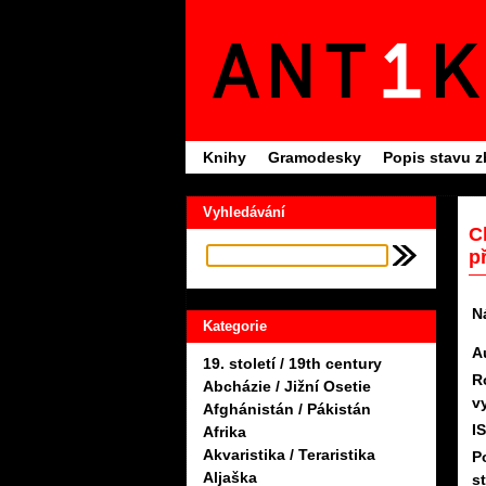
Knihy
Gramodesky
Popis stavu z
Vyhledávání
C
p
N
Kategorie
A
19. století / 19th century
R
Abcházie / Jižní Osetie
v
Afghánistán / Pákistán
I
Afrika
Akvaristika / Teraristika
P
Aljaška
s