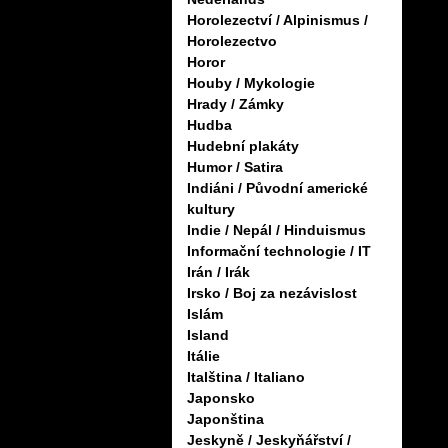
Horolezectví / Alpinismus /
Horolezectvo
Horor
Houby / Mykologie
Hrady / Zámky
Hudba
Hudební plakáty
Humor / Satira
Indiáni / Původní americké
kultury
Indie / Nepál / Hinduismus
Informační technologie / IT
Irán / Irák
Irsko / Boj za nezávislost
Islám
Island
Itálie
Italština / Italiano
Japonsko
Japonština
Jeskyně / Jeskyňářství /