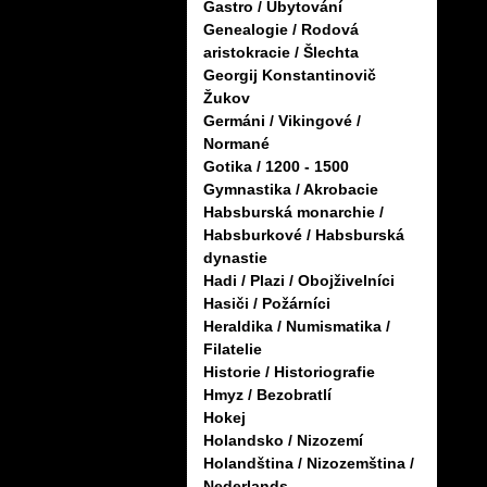
Gastro / Ubytování
Genealogie / Rodová
aristokracie / Šlechta
Georgij Konstantinovič
Žukov
Germáni / Vikingové /
Normané
Gotika / 1200 - 1500
Gymnastika / Akrobacie
Habsburská monarchie /
Habsburkové / Habsburská
dynastie
Hadi / Plazi / Obojživelníci
Hasiči / Požárníci
Heraldika / Numismatika /
Filatelie
Historie / Historiografie
Hmyz / Bezobratlí
Hokej
Holandsko / Nizozemí
Holandština / Nizozemština /
Nederlands