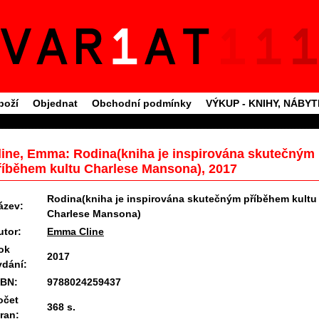
boží
Objednat
Obchodní podmínky
VÝKUP - KNIHY, NÁBY
line, Emma: Rodina(kniha je inspirována skutečným
říběhem kultu Charlese Mansona), 2017
Rodina(kniha je inspirována skutečným příběhem kultu
ázev:
Charlese Mansona)
utor:
Emma Cline
ok
2017
ydání:
SBN:
9788024259437
očet
368 s.
tran: