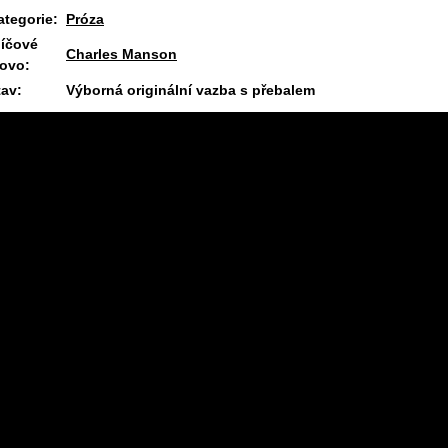
ategorie:
Próza
líčové
Charles Manson
lovo:
tav:
Výborná originální vazba s přebalem
11.6.2025 09:27 #1910