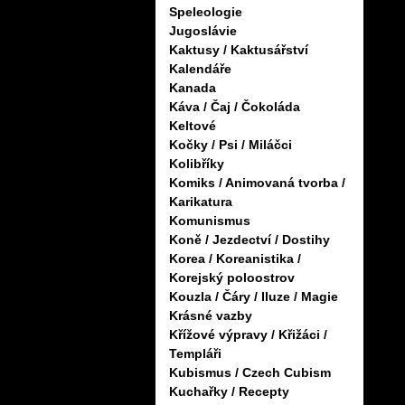
Speleologie
Jugoslávie
Kaktusy / Kaktusářství
Kalendáře
Kanada
Káva / Čaj / Čokoláda
Keltové
Kočky / Psi / Miláčci
Kolibříky
Komiks / Animovaná tvorba /
Karikatura
Komunismus
Koně / Jezdectví / Dostihy
Korea / Koreanistika /
Korejský poloostrov
Kouzla / Čáry / Iluze / Magie
Krásné vazby
Křížové výpravy / Křižáci /
Templáři
Kubismus / Czech Cubism
Kuchařky / Recepty