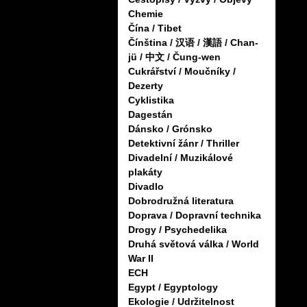
Chemie
Čína / Tibet
Čínština / 汉语 / 漢語 / Chan-
jü / 中文 / Čung-wen
Cukrářství / Moučníky /
Dezerty
Cyklistika
Dagestán
Dánsko / Grónsko
Detektivní žánr / Thriller
Divadelní / Muzikálové
plakáty
Divadlo
Dobrodružná literatura
Doprava / Dopravní technika
Drogy / Psychedelika
Druhá světová válka / World
War II
ECH
Egypt / Egyptology
Ekologie / Udržitelnost