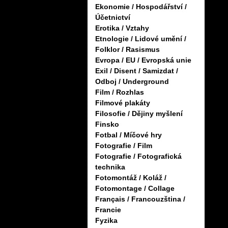
Ekonomie / Hospodářství /
Účetnictví
Erotika / Vztahy
Etnologie / Lidové umění /
Folklor / Rasismus
Evropa / EU / Evropská unie
Exil / Disent / Samizdat /
Odboj / Underground
Film / Rozhlas
Filmové plakáty
Filosofie / Dějiny myšlení
Finsko
Fotbal / Míčové hry
Fotografie / Film
Fotografie / Fotografická
technika
Fotomontáž / Koláž /
Fotomontage / Collage
Français / Francouzština /
Francie
Fyzika