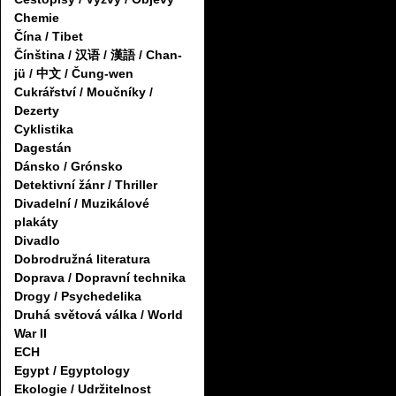
Chemie
Čína / Tibet
Čínština / 汉语 / 漢語 / Chan-
jü / 中文 / Čung-wen
Cukrářství / Moučníky /
Dezerty
Cyklistika
Dagestán
Dánsko / Grónsko
Detektivní žánr / Thriller
Divadelní / Muzikálové
plakáty
Divadlo
Dobrodružná literatura
Doprava / Dopravní technika
Drogy / Psychedelika
Druhá světová válka / World
War II
ECH
Egypt / Egyptology
Ekologie / Udržitelnost