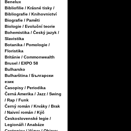
Benelux
Bibliofilie / Krásné tisky /
Bibliografie / Knihovnictví
Biografie / Paměti
Biologie / Evoluční teorie
Bohemistika / Český jazyk /
Slavistika
Botanika / Pomologie /
Floristika
Británie / Commonwealth
Brusel / EXPO 58
Bulharsko
Bulharština / Български
език
Časopisy / Periodika
Černá Amerika / Jazz / Swing
/ Rap / Funk
Černý román / Krváky / Brak
/ Naivní román / Kýč
Československé legie /
Legionáři / Anabáze
Cestopisy / Výzvy / Objevy