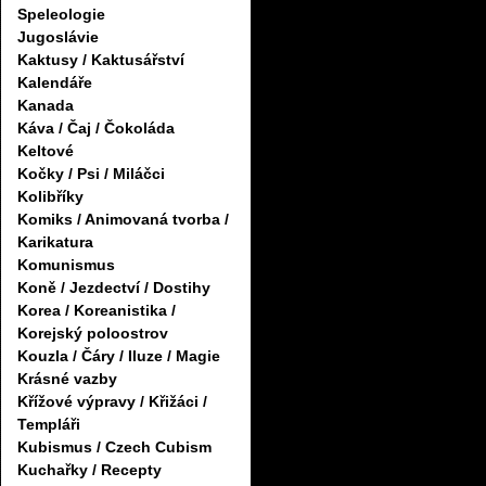
Speleologie
Jugoslávie
Kaktusy / Kaktusářství
Kalendáře
Kanada
Káva / Čaj / Čokoláda
Keltové
Kočky / Psi / Miláčci
Kolibříky
Komiks / Animovaná tvorba /
Karikatura
Komunismus
Koně / Jezdectví / Dostihy
Korea / Koreanistika /
Korejský poloostrov
Kouzla / Čáry / Iluze / Magie
Krásné vazby
Křížové výpravy / Křižáci /
Templáři
Kubismus / Czech Cubism
Kuchařky / Recepty