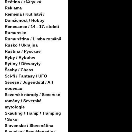
Řečtina / ελληνικά
Reklama
Řemesla / Kutilství /
Domácnost / Hobby
Renesance / 14 - 17. století
Rumunsko
Rumunština / Limba română
Rusko / Ukrajina
Ruština / Русские
Ryby / Rybolov
Rytiny / Dřevoryty
Šachy / Chess
Sci-fi / Fantasy / UFO
Secese / Jugendstil / Art
nouveau
Severské národy / Severské
romány / Severská
mytologie
Skauting / Tramp / Tramping
/ Sokol
Slovensko / Slovenština
Slovníky / Encyklopedie /