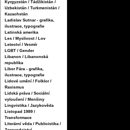
Kyrgyzstán / Tádžikistán /
Uzbekistán / Turkmenistán /
Kazachstán
Ladislav Sutnar - grafika,
ilustrace, typografie
Latinská amerika
Les / Myslivost / Lov
Letectví / Vesmír
LGBT / Gender
Libanon / Libanonská
republika
Libor Fára - grafika,
ilustrace, typografie
Lidové umění / Folklor /
Rasismus
Lidská práva / Sociální
vyloučení / Menšiny
Lingvistika / Jazykověda
Listopad 1989 /
Transformace
Literární věda / Publicistika /
Zpravodajství