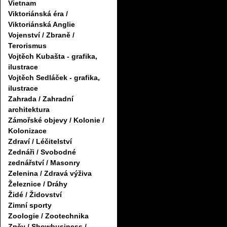
Vietnam
Viktoriánská éra /
Viktoriánská Anglie
Vojenství / Zbraně /
Terorismus
Vojtěch Kubašta - grafika,
ilustrace
Vojtěch Sedláček - grafika,
ilustrace
Zahrada / Zahradní
architektura
Zámořské objevy / Kolonie /
Kolonizace
Zdraví / Léčitelství
Zednáři / Svobodné
zednářství / Masonry
Zelenina / Zdravá výživa
Železnice / Dráhy
Židé / Židovství
Zimní sporty
Zoologie / Zootechnika
Zpěv / Showbusiness /