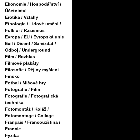
Ekonomie / Hospodářství /
Účetnictví
Erotika / Vztahy
Etnologie / Lidové umění /
Folklor / Rasismus
Evropa / EU / Evropská unie
Exil / Disent / Samizdat /
Odboj / Underground
Film / Rozhlas
Filmové plakáty
Filosofie / Dějiny myšlení
Finsko
Fotbal / Míčové hry
Fotografie / Film
Fotografie / Fotografická
technika
Fotomontáž / Koláž /
Fotomontage / Collage
Français / Francouzština /
Francie
Fyzika