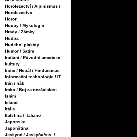
Horolezectví / Alpinismus /
Horolezectvo
Horor
Houby / Mykologie
Hrady / Zámky
Hudba
Hudební plakáty
Humor / Satira
Indiáni / Původní americké
kultury
Indie / Nepál / Hinduismus
Informační technologie / IT
Irán / Irák
Irsko / Boj za nezávislost
Islám
Island
Itálie
Italština / Italiano
Japonsko
Japonština
Jeskyně / Jeskyňářství /