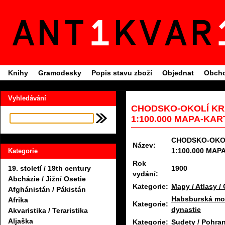
Knihy
Gramodesky
Popis stavu zboží
Objednat
Obcho
Vyhledávání
CHODSKO-OKOLÍ KR
1:100.000 MAPA-KAR
CHODSKO-OKO
Název:
1:100.000 MAP
Kategorie
Rok
1900
19. století / 19th century
vydání:
Abcházie / Jižní Osetie
Kategorie:
Mapy / Atlasy /
Afghánistán / Pákistán
Habsburská mon
Afrika
Kategorie:
dynastie
Akvaristika / Teraristika
Aljaška
Kategorie:
Sudety / Pohran