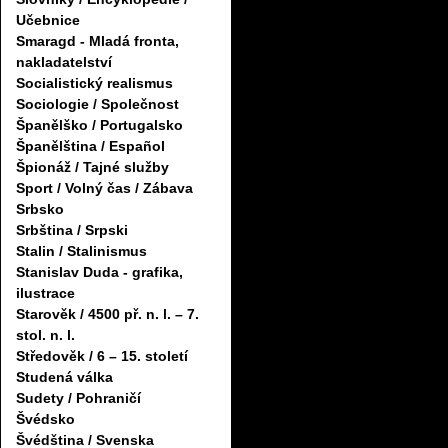
Učebnice
Smaragd - Mladá fronta,
nakladatelství
Socialistický realismus
Sociologie / Společnost
Španělško / Portugalsko
Španělština / Español
Špionáž / Tajné služby
Sport / Volný čas / Zábava
Srbsko
Srbština / Srpski
Stalin / Stalinismus
Stanislav Duda - grafika,
ilustrace
Starověk / 4500 př. n. l. – 7.
stol. n. l.
Středověk / 6 – 15. století
Studená válka
Sudety / Pohraničí
Švédsko
Švédština / Svenska