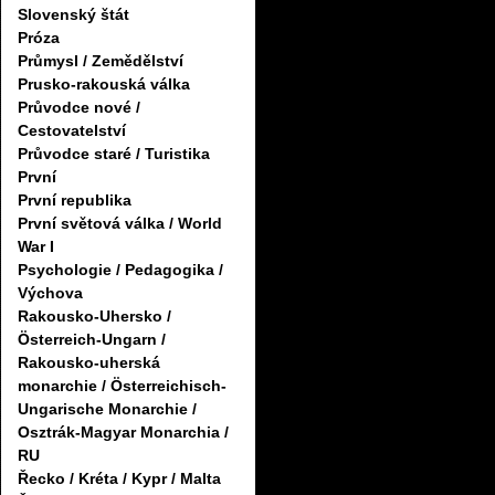
Slovenský štát
Próza
Průmysl / Zemědělství
Prusko-rakouská válka
Průvodce nové /
Cestovatelství
Průvodce staré / Turistika
První
První republika
První světová válka / World
War I
Psychologie / Pedagogika /
Výchova
Rakousko-Uhersko /
Österreich-Ungarn /
Rakousko-uherská
monarchie / Österreichisch-
Ungarische Monarchie /
Osztrák-Magyar Monarchia /
RU
Řecko / Kréta / Kypr / Malta