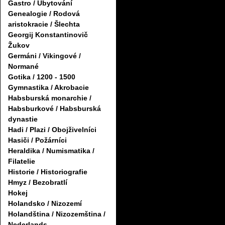
Gastro / Ubytování
Genealogie / Rodová
aristokracie / Šlechta
Georgij Konstantinovič
Žukov
Germáni / Vikingové /
Normané
Gotika / 1200 - 1500
Gymnastika / Akrobacie
Habsburská monarchie /
Habsburkové / Habsburská
dynastie
Hadi / Plazi / Obojživelníci
Hasiči / Požárníci
Heraldika / Numismatika /
Filatelie
Historie / Historiografie
Hmyz / Bezobratlí
Hokej
Holandsko / Nizozemí
Holandština / Nizozemština /
Nederlands