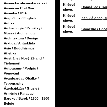
Americká občanská válka /
Klíčové
Domažlice / Ta
American Civil War
slovo:
Amerika / USA
Klíčové
Zaniklá obec, sí
Angličtina / English
slovo:
Antika
Klíčové
Archeologie / Památky /
Chodsko / Cho
slovo:
Muzea / Archivnictví
Architektura / Design
Arktida / Antarktida
Asie / Buddhismus
Atletika
Austrálie / Nový Zéland /
Tichomoří
Autogramy / Podpis /
Věnování
Avantgarda / Obálky /
Typography
Ázerbájdžán / Gruzie /
Arménie / Karabach
Baroko / Barok / 1600 - 1800
Belgie