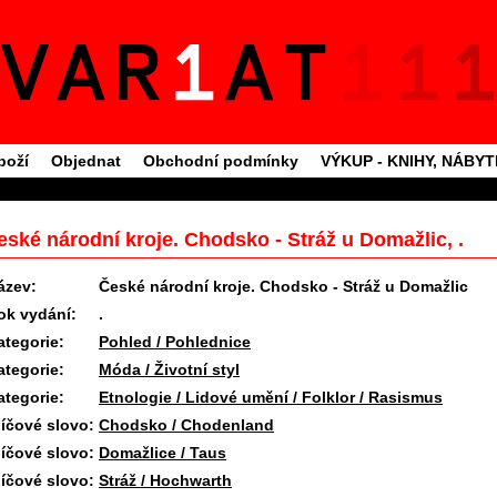
boží
Objednat
Obchodní podmínky
VÝKUP - KNIHY, NÁBY
eské národní kroje. Chodsko - Stráž u Domažlic, .
ázev:
České národní kroje. Chodsko - Stráž u Domažlic
ok vydání:
.
ategorie:
Pohled / Pohlednice
ategorie:
Móda / Životní styl
ategorie:
Etnologie / Lidové umění / Folklor / Rasismus
líčové slovo:
Chodsko / Chodenland
líčové slovo:
Domažlice / Taus
líčové slovo:
Stráž / Hochwarth