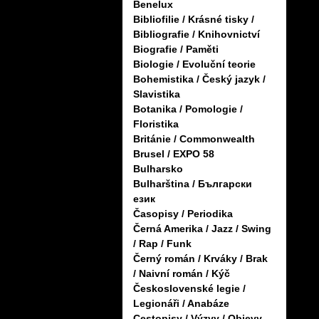
Benelux
Bibliofilie / Krásné tisky /
Bibliografie / Knihovnictví
Biografie / Paměti
Biologie / Evoluční teorie
Bohemistika / Český jazyk /
Slavistika
Botanika / Pomologie /
Floristika
Británie / Commonwealth
Brusel / EXPO 58
Bulharsko
Bulharština / Български
език
Časopisy / Periodika
Černá Amerika / Jazz / Swing
/ Rap / Funk
Černý román / Krváky / Brak
/ Naivní román / Kýč
Československé legie /
Legionáři / Anabáze
Cestopisy / Výzvy / Objevy