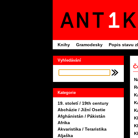
Knihy
Gramodesky
Popis stavu z
Vyhledávání
Č
N
R
Kategorie
K
K
19. století / 19th century
Abcházie / Jižní Osetie
K
Afghánistán / Pákistán
K
Afrika
K
Akvaristika / Teraristika
K
Aljaška