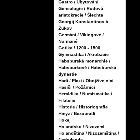
Gastro / Ubytování
Genealogie / Rodová
aristokracie / Šlechta
Georgij Konstantinovič
Žukov
Germáni / Vikingové /
Normané
Gotika / 1200 - 1500
Gymnastika / Akrobacie
Habsburská monarchie /
Habsburkové / Habsburská
dynastie
Hadi / Plazi / Obojživelníci
Hasiči / Požárníci
Heraldika / Numismatika /
Filatelie
Historie / Historiografie
Hmyz / Bezobratlí
Hokej
Holandsko / Nizozemí
Holandština / Nizozemština /
Nederlands