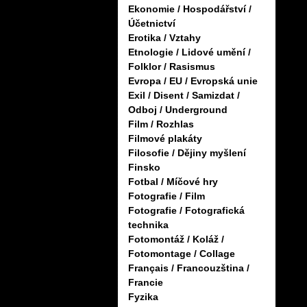
Ekonomie / Hospodářství /
Účetnictví
Erotika / Vztahy
Etnologie / Lidové umění /
Folklor / Rasismus
Evropa / EU / Evropská unie
Exil / Disent / Samizdat /
Odboj / Underground
Film / Rozhlas
Filmové plakáty
Filosofie / Dějiny myšlení
Finsko
Fotbal / Míčové hry
Fotografie / Film
Fotografie / Fotografická
technika
Fotomontáž / Koláž /
Fotomontage / Collage
Français / Francouzština /
Francie
Fyzika