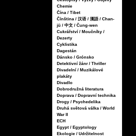
Chemie
Čína / Tibet
Čínština / 汉语 / 漢語 / Chan-
jü / 中文 / Čung-wen
Cukrářství / Moučníky /
Dezerty
Cyklistika
Dagestán
Dánsko / Grónsko
Detektivní žánr / Thriller
Divadelní / Muzikálové
plakáty
Divadlo
Dobrodružná literatura
Doprava / Dopravní technika
Drogy / Psychedelika
Druhá světová válka / World
War II
ECH
Egypt / Egyptology
Ekologie / Udržitelnost