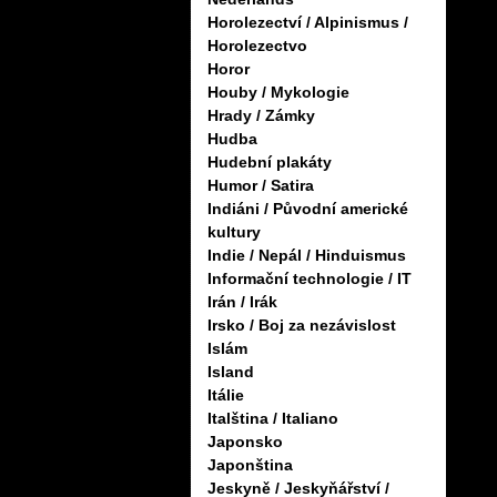
Horolezectví / Alpinismus /
Horolezectvo
Horor
Houby / Mykologie
Hrady / Zámky
Hudba
Hudební plakáty
Humor / Satira
Indiáni / Původní americké
kultury
Indie / Nepál / Hinduismus
Informační technologie / IT
Irán / Irák
Irsko / Boj za nezávislost
Islám
Island
Itálie
Italština / Italiano
Japonsko
Japonština
Jeskyně / Jeskyňářství /