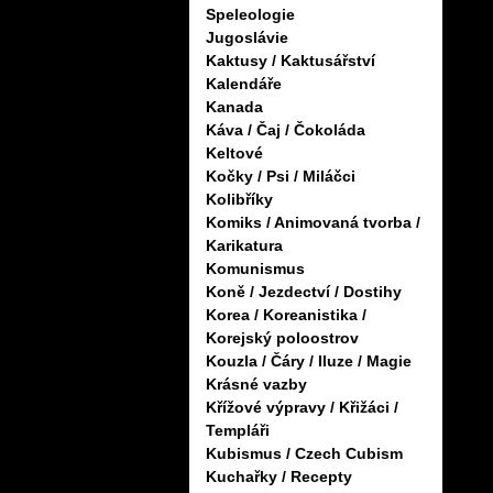
Speleologie
Jugoslávie
Kaktusy / Kaktusářství
Kalendáře
Kanada
Káva / Čaj / Čokoláda
Keltové
Kočky / Psi / Miláčci
Kolibříky
Komiks / Animovaná tvorba /
Karikatura
Komunismus
Koně / Jezdectví / Dostihy
Korea / Koreanistika /
Korejský poloostrov
Kouzla / Čáry / Iluze / Magie
Krásné vazby
Křížové výpravy / Křižáci /
Templáři
Kubismus / Czech Cubism
Kuchařky / Recepty