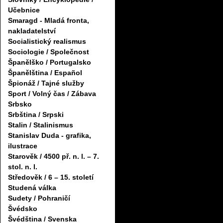
Učebnice
Smaragd - Mladá fronta,
nakladatelství
Socialistický realismus
Sociologie / Společnost
Španělško / Portugalsko
Španělština / Español
Špionáž / Tajné služby
Sport / Volný čas / Zábava
Srbsko
Srbština / Srpski
Stalin / Stalinismus
Stanislav Duda - grafika,
ilustrace
Starověk / 4500 př. n. l. – 7.
stol. n. l.
Středověk / 6 – 15. století
Studená válka
Sudety / Pohraničí
Švédsko
Švédština / Svenska