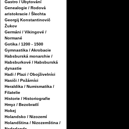
Gastro / Ubytování
Genealogie / Rodová
aristokracie / Šlechta
Georgij Konstantinovič
Žukov
Germáni / Vikingové /
Normané
Gotika / 1200 - 1500
Gymnastika / Akrobacie
Habsburská monarchie /
Habsburkové / Habsburská
dynastie
Hadi / Plazi / Obojživelníci
Hasiči / Požárníci
Heraldika / Numismatika /
Filatelie
Historie / Historiografie
Hmyz / Bezobratlí
Hokej
Holandsko / Nizozemí
Holandština / Nizozemština /
Nederlands