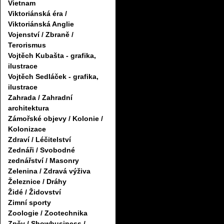
Vietnam
Viktoriánská éra /
Viktoriánská Anglie
Vojenství / Zbraně /
Terorismus
Vojtěch Kubašta - grafika,
ilustrace
Vojtěch Sedláček - grafika,
ilustrace
Zahrada / Zahradní
architektura
Zámořské objevy / Kolonie /
Kolonizace
Zdraví / Léčitelství
Zednáři / Svobodné
zednářství / Masonry
Zelenina / Zdravá výživa
Železnice / Dráhy
Židé / Židovství
Zimní sporty
Zoologie / Zootechnika
Zpěv / Showbusiness /