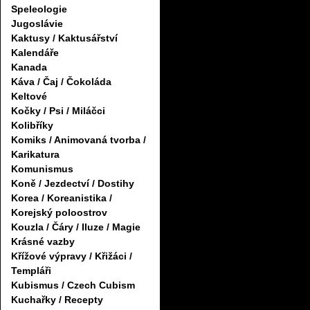
Speleologie
Jugoslávie
Kaktusy / Kaktusářství
Kalendáře
Kanada
Káva / Čaj / Čokoláda
Keltové
Kočky / Psi / Miláčci
Kolibříky
Komiks / Animovaná tvorba /
Karikatura
Komunismus
Koně / Jezdectví / Dostihy
Korea / Koreanistika /
Korejský poloostrov
Kouzla / Čáry / Iluze / Magie
Krásné vazby
Křížové výpravy / Křižáci /
Templáři
Kubismus / Czech Cubism
Kuchařky / Recepty