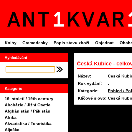
Knihy
Gramodesky
Popis stavu zboží
Objednat
Obcho
Vyhledávání
Česká Kubice - celkov
Název:
Česká Kubic
Rok vydání:
.
Kategorie
Kategorie:
Pohled / Po
Klíčové slovo:
Česká Kubi
19. století / 19th century
Abcházie / Jižní Osetie
Afghánistán / Pákistán
Afrika
Akvaristika / Teraristika
Aljaška