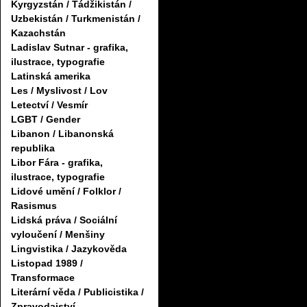
Kyrgyzstán / Tádžikistán /
Uzbekistán / Turkmenistán /
Kazachstán
Ladislav Sutnar - grafika,
ilustrace, typografie
Latinská amerika
Les / Myslivost / Lov
Letectví / Vesmír
LGBT / Gender
Libanon / Libanonská
republika
Libor Fára - grafika,
ilustrace, typografie
Lidové umění / Folklor /
Rasismus
Lidská práva / Sociální
vyloučení / Menšiny
Lingvistika / Jazykověda
Listopad 1989 /
Transformace
Literární věda / Publicistika /
Zpravodajství