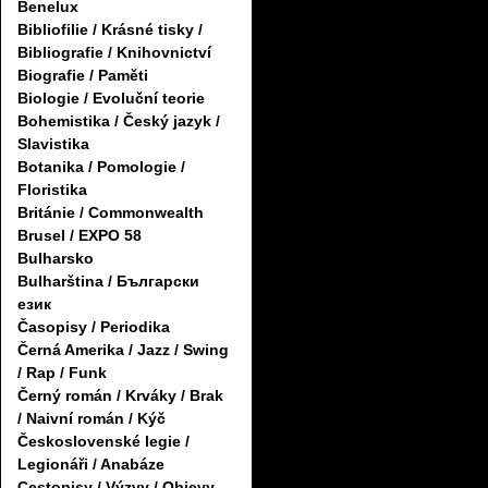
Benelux
Bibliofilie / Krásné tisky /
Bibliografie / Knihovnictví
Biografie / Paměti
Biologie / Evoluční teorie
Bohemistika / Český jazyk /
Slavistika
Botanika / Pomologie /
Floristika
Británie / Commonwealth
Brusel / EXPO 58
Bulharsko
Bulharština / Български
език
Časopisy / Periodika
Černá Amerika / Jazz / Swing
/ Rap / Funk
Černý román / Krváky / Brak
/ Naivní román / Kýč
Československé legie /
Legionáři / Anabáze
Cestopisy / Výzvy / Objevy