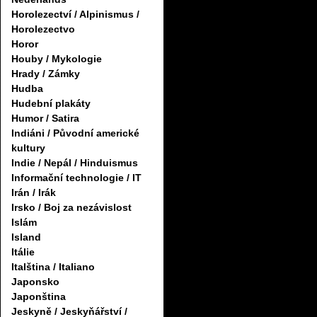
Horolezectví / Alpinismus /
Horolezectvo
Horor
Houby / Mykologie
Hrady / Zámky
Hudba
Hudební plakáty
Humor / Satira
Indiáni / Původní americké
kultury
Indie / Nepál / Hinduismus
Informační technologie / IT
Irán / Irák
Irsko / Boj za nezávislost
Islám
Island
Itálie
Italština / Italiano
Japonsko
Japonština
Jeskyně / Jeskyňářství /