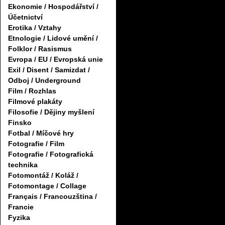
Ekonomie / Hospodářství /
Účetnictví
Erotika / Vztahy
Etnologie / Lidové umění /
Folklor / Rasismus
Evropa / EU / Evropská unie
Exil / Disent / Samizdat /
Odboj / Underground
Film / Rozhlas
Filmové plakáty
Filosofie / Dějiny myšlení
Finsko
Fotbal / Míčové hry
Fotografie / Film
Fotografie / Fotografická
technika
Fotomontáž / Koláž /
Fotomontage / Collage
Français / Francouzština /
Francie
Fyzika