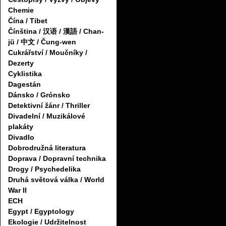
Chemie
Čína / Tibet
Čínština / 汉语 / 漢語 / Chan-
jü / 中文 / Čung-wen
Cukrářství / Moučníky /
Dezerty
Cyklistika
Dagestán
Dánsko / Grónsko
Detektivní žánr / Thriller
Divadelní / Muzikálové
plakáty
Divadlo
Dobrodružná literatura
Doprava / Dopravní technika
Drogy / Psychedelika
Druhá světová válka / World
War II
ECH
Egypt / Egyptology
Ekologie / Udržitelnost