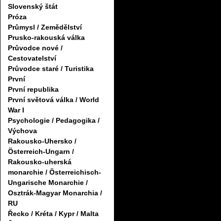
Slovenský štát
Próza
Průmysl / Zemědělství
Prusko-rakouská válka
Průvodce nové /
Cestovatelství
Průvodce staré / Turistika
První
První republika
První světová válka / World
War I
Psychologie / Pedagogika /
Výchova
Rakousko-Uhersko /
Österreich-Ungarn /
Rakousko-uherská
monarchie / Österreichisch-
Ungarische Monarchie /
Osztrák-Magyar Monarchia /
RU
Řecko / Kréta / Kypr / Malta