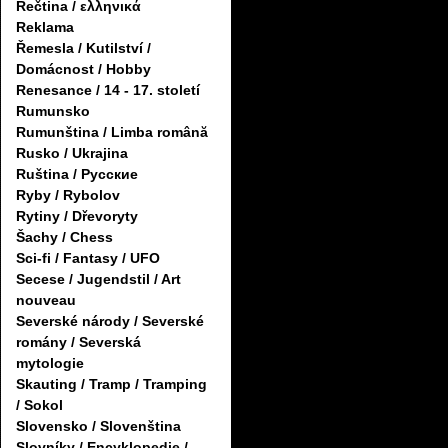
Řečtina / ελληνικά
Reklama
Řemesla / Kutilství /
Domácnost / Hobby
Renesance / 14 - 17. století
Rumunsko
Rumunština / Limba română
Rusko / Ukrajina
Ruština / Русские
Ryby / Rybolov
Rytiny / Dřevoryty
Šachy / Chess
Sci-fi / Fantasy / UFO
Secese / Jugendstil / Art
nouveau
Severské národy / Severské
romány / Severská
mytologie
Skauting / Tramp / Tramping
/ Sokol
Slovensko / Slovenština
Slovníky / Encyklopedie /